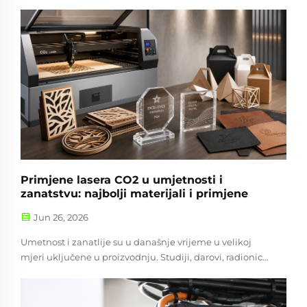
održava stabilan izlaz, štiti optiku i smanjuje
neplanirane zaustavljanja. To zvuči jednostavno, ali
održavanje se mora mijenjati s načinom na koji se stroj
zapravo koristi. - Što?
Primjene lasera CO2 u umjetnosti i
zanatstvu: najbolji materijali i primjene
Jun 26, 2026
Umetnost i zanatlije su u današnje vrijeme u velikoj
mjeri uključene u proizvodnju. Studiji, darovi, radionice i
dizajn za dekoraciju...