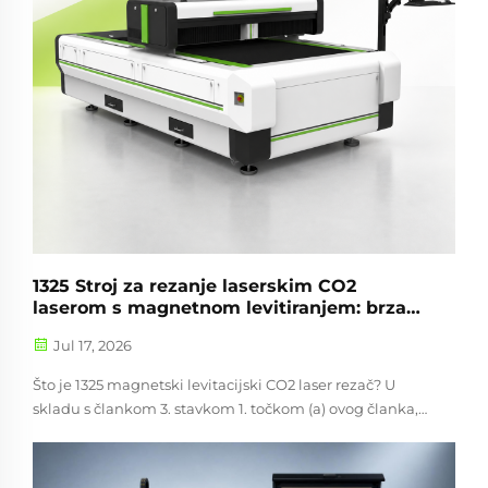
1325 Stroj za rezanje laserskim CO2
laserom s magnetnom levitiranjem: brza
rezanja 500 W za materijale velikog
Jul 17, 2026
formata
Što je 1325 magnetski levitacijski CO2 laser rezač? U
skladu s člankom 3. stavkom 1. točkom (a) ovog članka,
"proizvodnja" znači proizvodnja proizvoda koji se
upotrebljava za proizvodnju proizvoda koji sadržava:
Mingxing laser...