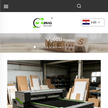
HR
Vijesti
Glavna stranica
>
Vijesti