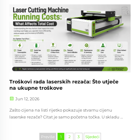
zanat može oblikovati vaše rezultate više nego što
većina ljudi očekuje. Dobro se uklapa kako bi se
poboljšali detalji, uštedio vrijeme i smanjio gubitak
materijala. Loš podešavanje može...
Troškovi rada laserskih rezača: Što utječe
na ukupne troškove
Jun 12, 2026
Zašto cijena na listi rijetko pokazuje stvarnu cijenu
laserske rezače? Citat je samo početna točka. U skladu s
člankom 3. stavkom 1. točkom (a) Uredbe (EU) br. To je još
važnije kada se upoređuje...
Previše
1
2
3
Sljedeći