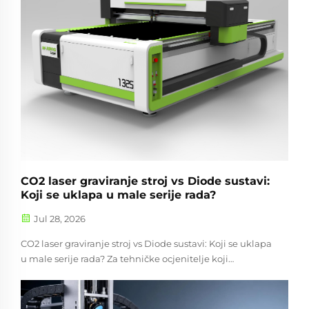
CO2 laser graviranje stroj vs Diode sustavi:
Koji se uklapa u male serije rada?
Jul 28, 2026
CO2 laser graviranje stroj vs Diode sustavi: Koji se uklapa
u male serije rada? Za tehničke ocjenitelje koji
uspoređuju opcije za proizvodnju malih serija, izbor
između CO2 laserske mašine za graviranje i diodnog
sustava se svodi na raspon materijala, graviranje...