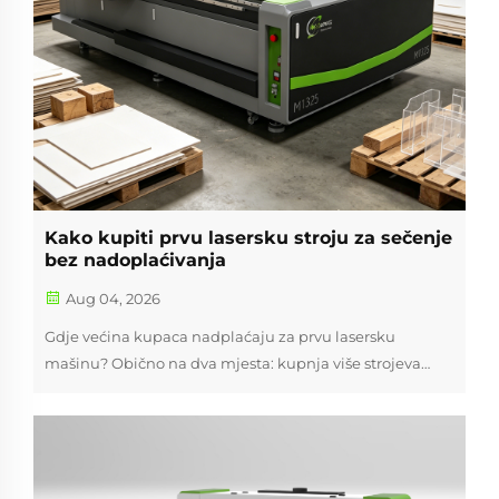
Kako kupiti prvu lasersku stroju za sečenje
bez nadoplaćivanja
Aug 04, 2026
Gdje većina kupaca nadplaćaju za prvu lasersku
mašinu? Obično na dva mjesta: kupnja više strojeva
nego što posao zahtijeva, ili kupnja niske početne cijene
koja postaje skupa nakon isporuke. Ako razmišljate kako
kupiti svoj prvi laser...