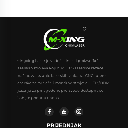
Mingxing Laser je vodeći kineski proizvođač
laserskih strojeva koji nudi CO2 laserske rezače,
mašine za rezanje laserskih vlakana, CNC rutere,
laserske zavarivače i markirne strojeve. OEM/ODM
rješenja za prilagođene proizvode dostupna su.
Dobijte ponudu danas!
PRIJEDNJAK