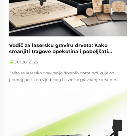
Vodič za lasersku graviru drveta: Kako
smanjiti tragove opekotina i poboljšati
kvalitetu ruba
Jul 20, 2026
Zašto se lasersko graviranje drvenih obrta razlikuje od
jednog posla do sljedećeg Lasersko graviranje drvenih
obrta može proizvesti oštre detalje, toplu kontrastnost i
pouzdanu ponovljivost kada se proces poklapa s
materijalom. Problem je što drvo nije...