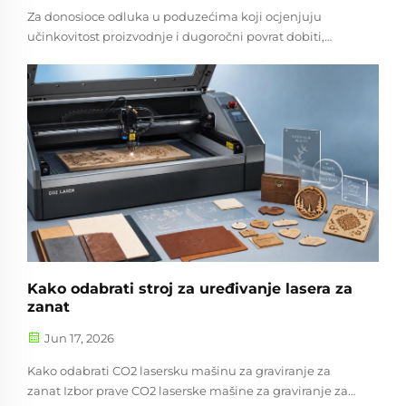
Za donosioce odluka u poduzećima koji ocjenjuju
učinkovitost proizvodnje i dugoročni povrat dobiti,
integrirano rješenje za označavanje i rezanje CO2
laserom može biti pametna ulaganja. Kombinujući
preci...
Kako odabrati stroj za uređivanje lasera za
zanat
Jun 17, 2026
Kako odabrati CO2 lasersku mašinu za graviranje za
zanat Izbor prave CO2 laserske mašine za graviranje za