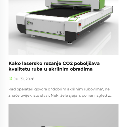
Kako lasersko rezanje CO2 poboljšava
kvalitetu ruba u akrilnim obradima
Jul 31, 2026
Kad operateri govore o "dobrim akrilnim rubovima", ne
znače uvijek istu stvar. Neki žele sjajan, poliran izgled za
svoje vitrine. Drugi se više brinu o tesnoj geometriji na
malim slotovima...