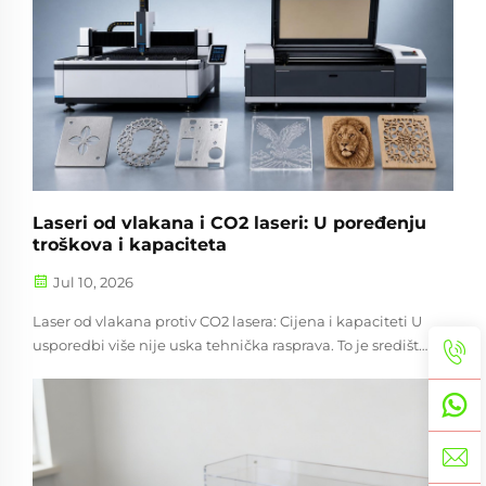
Laseri od vlakana i CO2 laseri: U poređenju
troškova i kapaciteta
Jul 10, 2026
Laser od vlakana protiv CO2 lasera: Cijena i kapaciteti U
usporedbi više nije uska tehnička rasprava. To je središte
planiranja opreme, strategije materijala i dugoročnih
troškova rada. U izbor laserskih rezača, usporedba
vlakana L...