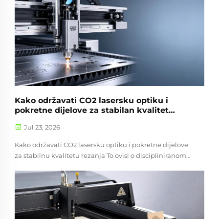
Kako održavati CO2 lasersku optiku i
pokretne dijelove za stabilan kvalitet
rezanja
Jul 23, 2026
Kako održavati CO2 lasersku optiku i pokretne dijelove
za stabilnu kvalitetu rezanja To ovisi o discipliniranom
laserskoj brizi i čišćenju CO2 preko optike, šina, pojaseva
i svakog pokretnog dijela. Kad će...