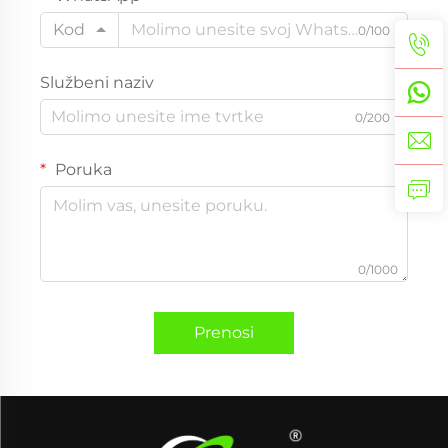
Kod
0/100
Službeni naziv
0/200
Poruka
0/1000
Prenosi