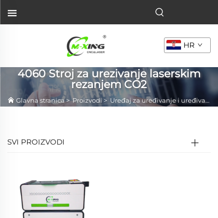
HR
4060 Stroj za urezivanje laserskim
rezanjem CO2
Glavna stranica
>
Proizvodi
>
Uređaj za uređivanje i uređivanje plastike
SVI PROIZVODI