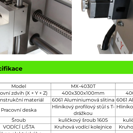
ifikace
Model
MX-4030T
ovní zdvih (X × Y × Z)
400x300x100mm
40
nstrukční materiál
6061 Aluminiumová slitina
6061 A
Hliníkový profilový stůl s T-
Hliníko
Pracovní deska
drážkou
Šroub
kuličkový šroub 1605
kuli
VODÍCÍ LIŠTA
Kruhová vodící kolejnice
Kruho