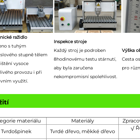
ické ražidlo
Inspekce stroje
eno s tuhým
Každý stroj je podroben
Výška o
slového stupně tělem
8hodinovému testu stárnutí,
Cesta os
jištění vysoce
aby byla zaručena
pro růz
livého provozu i při
nekompromisní spolehlivost.
ivním využití.
ití
egorie materiálu
Materiály
Zpraco
√ Ř
Tvrdošpinek
Tvrdé dřevo, měkké dřevo