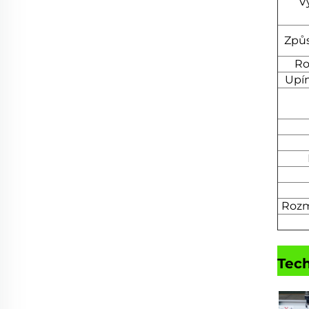
V
Způs
Ro
Upín
Rozmě
Tech