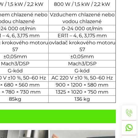
 / 1,5 kW / 2,2 kW
800 W / 1,5 kW / 2,2 kW
hem chlazené nebo
Vzduchem chlazené nebo
odou chlazené
vodou chlazené
–24 000 ot/min
0–24 000 ot/min
 – 4, 6, 3,175 mm
ER11 – 4, 6, 3,175 mm
č krokového motoru
ovladač krokového motoru
57
57
±0,05mm
±0,05mm
Mach3/DSP
Mach3/DSP
G-kód
G-kód
 V ±10 %, 50–60 Hz
AC 220 V ±10 %, 50–60 Hz
 × 680 × 560 mm
900 × 1200 × 580 mm
0 × 780 × 730 mm
1325 × 1020 × 750 mm
85kg
136 kg