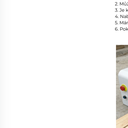
2. Mů
3. Je
4. Na
5. Má
6. Po