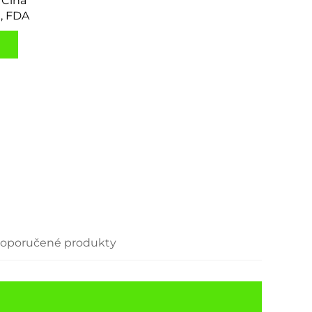
 Čína
E, FDA
oporučené produkty