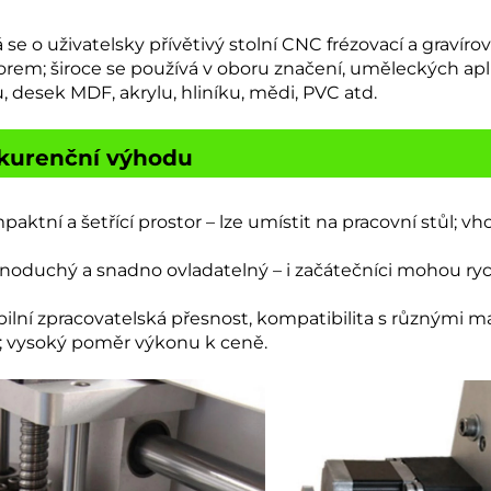
 se o uživatelsky přívětivý stolní CNC frézovací a gravír
orem; široce se používá v oboru značení, uměleckých apli
u, desek MDF, akrylu, hliníku, mědi, PVC atd.
kurenční výhodu
mpaktní a šetřící prostor – lze umístit na pracovní stůl; v
dnoduchý a snadno ovladatelný – i začátečníci mohou rychl
bilní zpracovatelská přesnost, kompatibilita s různými mat
; vysoký poměr výkonu k ceně.