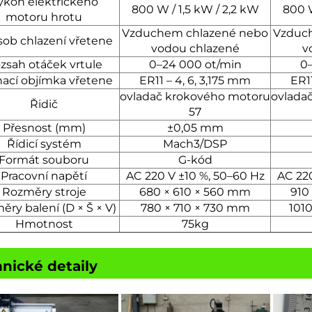
ýkon elektrického
800 W / 1,5 kW / 2,2 kW
800 W
motoru hrotu
Vzduchem chlazené nebo
Vzduc
ob chlazení vřetene
vodou chlazené
v
zsah otáček vrtule
0–24 000 ot/min
0
ací objímka vřetene
ER11 – 4, 6, 3,175 mm
ER11
ovladač krokového motoru
ovlada
Řidič
57
Přesnost (mm)
±0,05 mm
Řídicí systém
Mach3/DSP
Formát souboru
G-kód
Pracovní napětí
AC 220 V ±10 %, 50–60 Hz
AC 220
Rozměry stroje
680 × 610 × 560 mm
910
ry balení (D × Š × V)
780 × 710 × 730 mm
101
Hmotnost
75kg
nické detaily