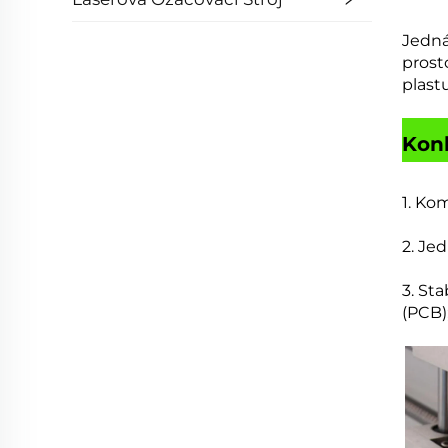
Jedná
prost
plast
Kon
1. Ko
2. Je
3. Sta
(PCB)