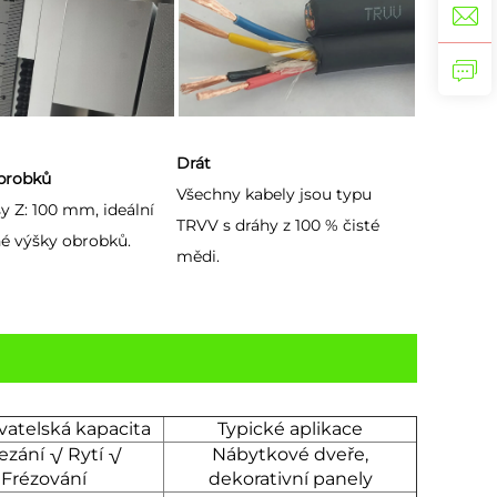
Drát
brobků
Všechny kabely jsou typu
y Z: 100 mm, ideální
TRVV s dráhy z 100 % čisté
né výšky obrobků.
mědi.
vatelská kapacita
Typické aplikace
ezání √ Rytí √
Nábytkové dveře,
Frézování
dekorativní panely