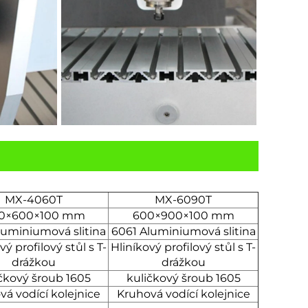
MX-4060T
MX-6090T
0×600×100 mm
600×900×100 mm
luminiumová slitina
6061 Aluminiumová slitina
vý profilový stůl s T-
Hliníkový profilový stůl s T-
drážkou
drážkou
čkový šroub 1605
kuličkový šroub 1605
vá vodící kolejnice
Kruhová vodící kolejnice