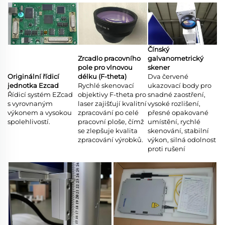
Čínský
Zrcadlo pracovního
galvanometrický
pole pro vlnovou
skener
Originální řídicí
délku (F-theta)
Dva červené
jednotka Ezcad
Rychlé skenovací
ukazovací body pro
Řídicí systém EZcad
objektivy F-theta pro
snadné zaostření,
s vyrovnaným
laser zajišťují kvalitní
vysoké rozlišení,
výkonem a vysokou
zpracování po celé
přesné opakované
spolehlivostí.
pracovní ploše, čímž
umístění, rychlé
se zlepšuje kvalita
skenování, stabilní
zpracování výrobků.
výkon, silná odolnost
proti rušení