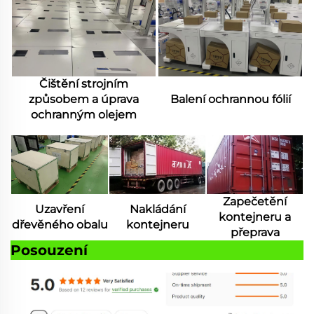
Čištění strojním
způsobem a úprava
Balení ochrannou fólií
ochranným olejem
Zapečetění
Uzavření
Nakládání
kontejneru a
dřevěného obalu
kontejneru
přeprava
Posouzení