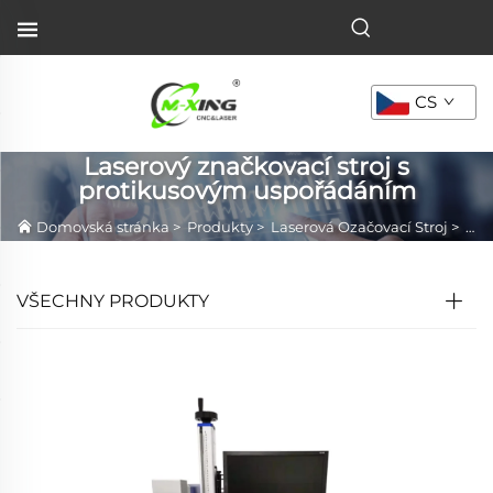
CS
Laserový značkovací stroj s
protikusovým uspořádáním
Domovská stránka
>
Produkty
>
Laserová Ozačovací Stroj
>
Las
VŠECHNY PRODUKTY