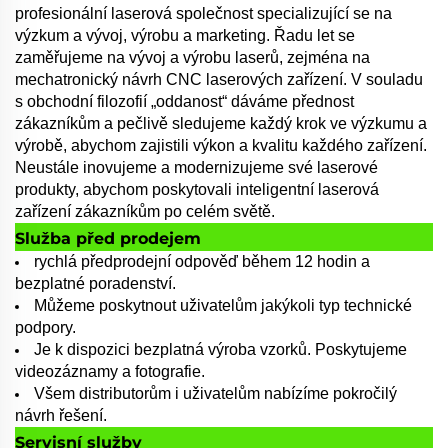
profesionální laserová společnost specializující se na
výzkum a vývoj, výrobu a marketing. Řadu let se
zaměřujeme na vývoj a výrobu laserů, zejména na
mechatronický návrh CNC laserových zařízení. V souladu
s obchodní filozofií „oddanost“ dáváme přednost
zákazníkům a pečlivě sledujeme každý krok ve výzkumu a
výrobě, abychom zajistili výkon a kvalitu každého zařízení.
Neustále inovujeme a modernizujeme své laserové
produkty, abychom poskytovali inteligentní laserová
zařízení zákazníkům po celém světě.
Služba před prodejem
rychlá předprodejní odpověď během 12 hodin a
bezplatné poradenství.
Můžeme poskytnout uživatelům jakýkoli typ technické
podpory.
Je k dispozici bezplatná výroba vzorků. Poskytujeme
videozáznamy a fotografie.
Všem distributorům i uživatelům nabízíme pokročilý
návrh řešení.
Servisní služby