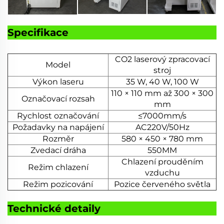
Specifikace
CO2 laserový zpracovací
Model
stroj
Výkon laseru
35 W, 40 W, 100 W
110 × 110 mm až 300 × 300
Označovací rozsah
mm
Rychlost označování
≤7000mm/s
Požadavky na napájení
AC220V/50Hz
Rozměr
580 × 450 × 780 mm
Zvedací dráha
550MM
Chlazení prouděním
Režim chlazení
vzduchu
Režim pozicování
Pozice červeného světla
Technické detaily