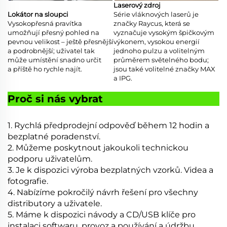
Laserový zdroj
Lokátor na sloupci
Série vláknových laserů je
Vysokopřesná pravítka
značky Raycus, která se
umožňují přesný pohled na
vyznačuje vysokým špičkovým
pevnou velikost – ještě přesnější
výkonem, vysokou energií
a podrobnější; uživatel tak
jednoho pulzu a volitelným
může umístění snadno určit
průměrem světelného bodu;
a příště ho rychle najít.
jsou také volitelné značky MAX
a IPG.
Proč si nás vybrat
1. Rychlá předprodejní odpověď během 12 hodin a
bezplatné poradenství.
2. Můžeme poskytnout jakoukoli technickou
podporu uživatelům.
3. Je k dispozici výroba bezplatných vzorků. Videa a
fotografie.
4. Nabízíme pokročilý návrh řešení pro všechny
distributory a uživatele.
5. Máme k dispozici návody a CD/USB klíče pro
instalaci softwaru, provoz a
používání a údržbu