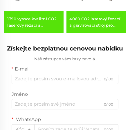
1390 vysoce kvalitní CO2
4060 CO2 laserový řezací
laserový řezací a
a gravírovací stroj pro
gravírovací stroj pro akryl,
řezání nekovových
dřevo a MDF
materiálů
Získejte bezplatnou cenovou nabídku
Náš zástupce vám brzy zavolá.
E-mail
0/100
Jméno
0/100
WhatsApp
Kód
0/100