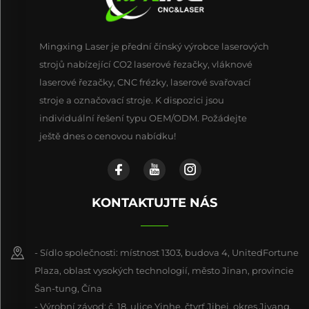
Mingxing Laser je přední čínský výrobce laserových
strojů nabízející CO2 laserové řezačky, vláknové
laserové řezačky, CNC frézky, laserové svařovací
stroje a označovací stroje. K dispozici jsou
individuální řešení typu OEM/ODM. Požádejte
ještě dnes o cenovou nabídku!
KONTAKTUJTE NÁS
- Sídlo společnosti: místnost 1303, budova 4, UnitedFortune
Plaza, oblast vysokých technologií, město Jinan, provincie
Šan-tung, Čína
- Výrobní závod: č. 18, ulice Yinhe, čtvrť Jibei, okres Jiyang,