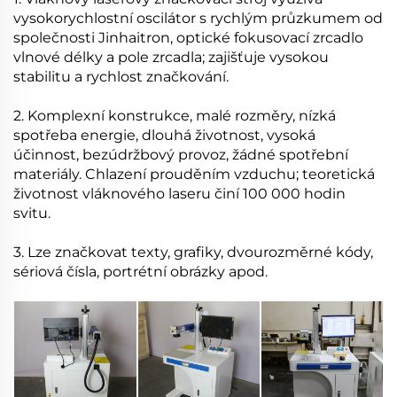
vysokorychlostní oscilátor s rychlým průzkumem od
společnosti Jinhaitron, optické fokusovací zrcadlo
vlnové délky a pole zrcadla; zajišťuje vysokou
stabilitu a rychlost značkování.
2. Komplexní konstrukce, malé rozměry, nízká
spotřeba energie, dlouhá životnost, vysoká
účinnost, bezúdržbový provoz, žádné spotřební
materiály. Chlazení prouděním vzduchu; teoretická
životnost vláknového laseru činí 100 000 hodin
svitu.
3. Lze značkovat texty, grafiky, dvourozměrné kódy,
sériová čísla, portrétní obrázky apod.