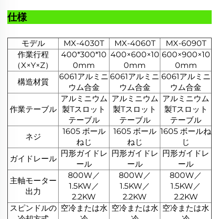
仕様
モデル
MX-4030T
MX-4060T
MX-6090T
作業行程
400*300*10
400×600×10
600×900×10
（X×Y×Z）
0mm
0mm
0mm
6061アルミニ
6061アルミニ
6061アルミニ
構造材質
ウム合金
ウム合金
ウム合金
アルミニウム
アルミニウム
アルミニウム
作業テーブル
製Tスロット
製Tスロット
製Tスロット
テーブル
テーブル
テーブル
1605 ボール
1605 ボール
1605 ボールね
ネジ
ねじ
ねじ
じ
円形ガイドレ
円形ガイドレ
円形ガイドレ
ガイドレール
ール
ール
ール
800W／
800W／
800W／
主軸モーター
1.5KW／
1.5KW／
1.5KW／
出力
2.2KW
2.2KW
2.2KW
スピンドルの
空冷または水
空冷または水
空冷または水
冷却方式
冷
冷
冷