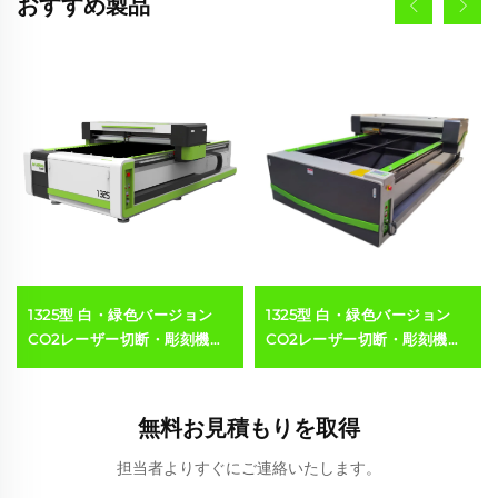
おすすめ製品
1325型 白・緑色バージョン
1325型 白・緑色バージョン
CO2レーザー切断・彫刻機
CO2レーザー切断・彫刻機
（アクリル、木材、MDF対応
（アクリル、木材、MDF対応
／150W／300W）
／150W／300W）
無料お見積もりを取得
担当者よりすぐにご連絡いたします。