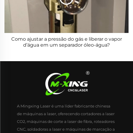
Como ajustar a pressão do gás e liberar o vapor
d’água em um separador óleo-água?
A Mingxing Laser é uma líder fabricante chinesa
de máquinas a laser, oferecendo cortadores a laser
CO2, máquinas de corte a laser de fibra, roteadores
CNC, soldadoras a laser e máquinas de marcação a