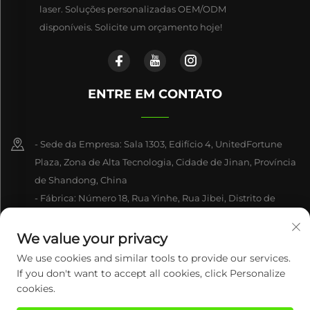
laser. Soluções personalizadas OEM/ODM
disponíveis. Solicite um orçamento hoje!
ENTRE EM CONTATO
- Sede da Empresa: Sala 1303, Edifício 4, UnitedFortune
Plaza, Zona de Alta Tecnologia, Cidade de Jinan, Província
de Shandong, China
- Fábrica: Número 18, Rua Yinhe, Rua Jibei, Distrito de
Jiyang, Cidade de Jinan, Província de Shandong, China
We value your privacy
+86-15550470662
We use cookies and similar tools to provide our services.
If you don't want to accept all cookies, click Personalize
[email protected]
cookies.