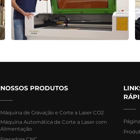
NOSSOS PRODUTOS
LINK
RÁP
Máquina de Gravação e Corte a Laser CO2
Página 
Máquina Automática de Corte a Laser com
Alimentação
Produ
Fresadora CNC