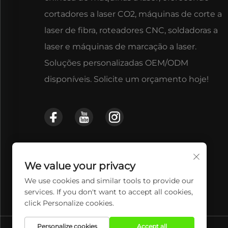
cortadores a laser CO2, máquinas de corte a
laser de fibra, roteadores CNC, soldadoras a
laser e máquinas de marcação a laser.
Soluções personalizadas OEM/ODM
disponíveis. Solicite um orçamento hoje!
We value your privacy
We use cookies and similar tools to provide our
services. If you don't want to accept all cookies,
click Personalize cookies.
Personalize cookies
Accept all