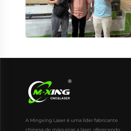
A Mingxing Laser é uma líder fabricante
chinesa de máquinas a laser, oferecendo