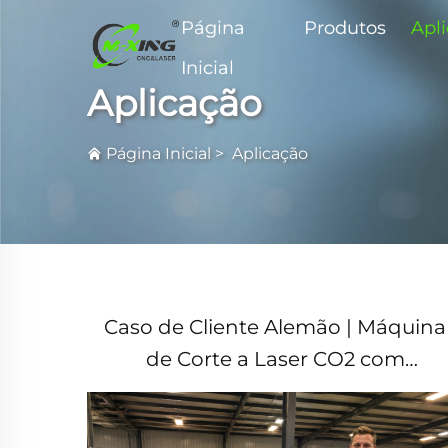
Página
Produtos
Apl
Inicial
Aplicação
Página Inicial
>
Aplicação
Caso de Cliente Alemão | Máquina
de Corte a Laser CO2 com
Levitação Magnética 1325