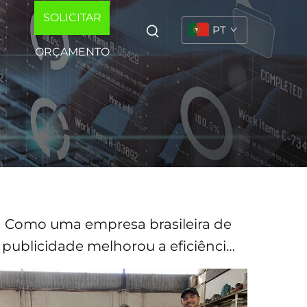
SOLICITAR
PT
ORÇAMENTO
Como uma empresa brasileira de
publicidade melhorou a eficiência
no corte de acrílico com a
máquina de corte a laser CO2