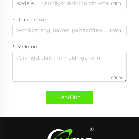
Kode
0/100
Selskapsnavn
0/200
Melding
0/1000
Send inn