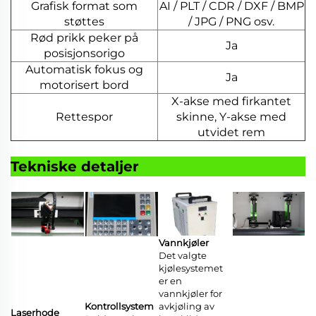
Grafisk format som
AI / PLT / CDR / DXF / BMP
støttes
/ JPG / PNG osv.
Rød prikk peker på
Ja
posisjonsorigo
Automatisk fokus og
Ja
motorisert bord
X-akse med firkantet
Rettespor
skinne, Y-akse med
utvidet rem
Tekniske detaljer
Vannkjøler
Det valgte
kjølesystemet
er en
vannkjøler for
Kontrollsystem
avkjøling av
Laserhode