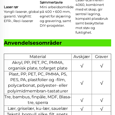
Sømmertavle
4060, kombinert
Laser rør
Mini arbeidsområde
med et skap, gir
Yongli-laserør, global
på 400 × 600 mm,
sentral lagring,
garanti. Valgfritt:
egnet for skjæring
kompakt plassbruk
EFR-, Reci-laserør
og gravering, samt
samt beskyttelse
DIY-prosjekter.
mot støv og
fuktighet.
Anvendelsesområder
Material
Avskjær
Graver
Akryl, PP, PET, PC, PMMA,
√
√
organisk plate, tofarget plate
Plast, PP, PET, PC, PMMA, PS,
PES, PA, plastfolier og -film,
√
√
polycarbonat, polyester- eller
polyimidmembran-tastaturer
Tre, bambus, finpåle, MDF, Blasa-
√
√
tre, sperra
Lær, griselær, ku-lær, sauelær
√
√
Tekstil, bomull, silke, filt, spets,