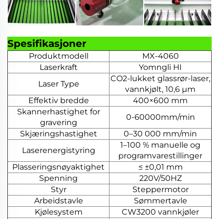
Spesifikasjoner
Produktmodell
MX-4060
Laserkraft
Yomngli HI
CO2-lukket glassrør-laser,
Laser Type
vannkjølt, 10,6 µm
Effektiv bredde
400×600 mm
Skannerhastighet for
0-60000mm/min
gravering
Skjæringshastighet
0–30 000 mm/min
1–100 % manuelle og
Laserenergistyring
programvarestillinger
Plasseringsnøyaktighet
≤ ±0,01 mm
Spenning
220V/50HZ
Styr
Steppermotor
Arbeidstavle
Sømmertavle
Kjølesystem
CW3200 vannkjøler