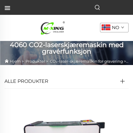
NO
4060 CO2-laserskjæremaskin med
gravérfunksjon
Hjem
>
Produkter
>
CO₂-laser-skjæremaskin for gravering
>
40
ALLE PRODUKTER