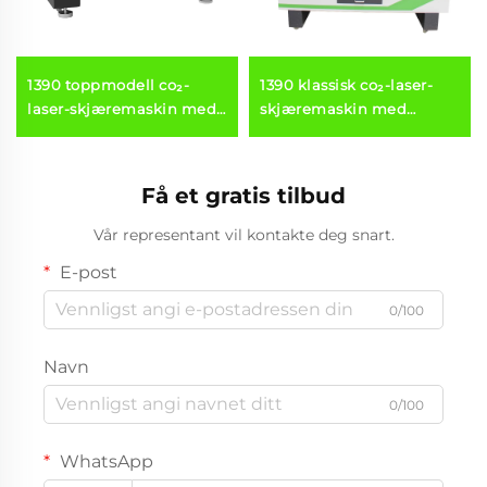
1390 toppmodell co₂-
1390 klassisk co₂-laser-
laser-skjæremaskin med
skjæremaskin med
gravéfunksjon for akryl,
gravéfunksjon for akryl,
tre og MDF
tre og MDF
Få et gratis tilbud
Vår representant vil kontakte deg snart.
E-post
0/100
Navn
0/100
WhatsApp