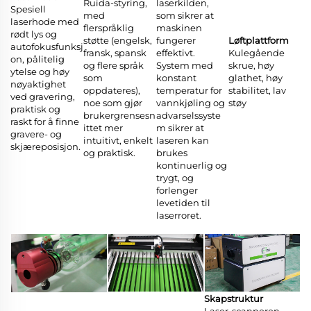
Ruida-styring,
laserkilden,
Spesiell
med
som sikrer at
laserhode med
flerspråklig
maskinen
rødt lys og
støtte (engelsk,
fungerer
Løftplattform
autofokusfunksj
fransk, spansk
effektivt.
Kulegående
on, pålitelig
og flere språk
System med
skrue, høy
ytelse og høy
som
konstant
glathet, høy
nøyaktighet
oppdateres),
temperatur for
stabilitet, lav
ved gravering,
noe som gjør
vannkjøling og
støy
praktisk og
brukergrensesn
advarselssyste
raskt for å finne
ittet mer
m sikrer at
gravere- og
intuitivt, enkelt
laseren kan
skjæreposisjon.
og praktisk.
brukes
kontinuerlig og
trygt, og
forlenger
levetiden til
laserroret.
Skapstruktur
Laser-scanneren