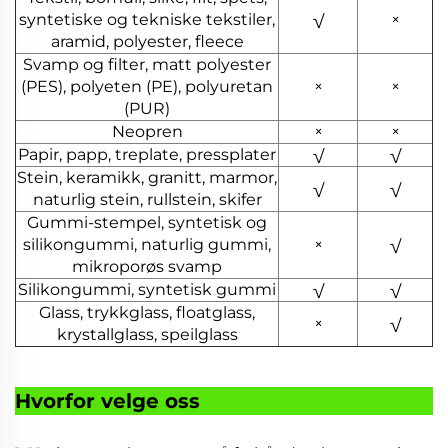
syntetiske og tekniske tekstiler,
√
×
aramid, polyester, fleece
Svamp og filter, matt polyester
(PES), polyeten (PE), polyuretan
×
×
(PUR)
Neopren
×
×
Papir, papp, treplate, pressplater
√
√
Stein, keramikk, granitt, marmor,
√
√
naturlig stein, rullstein, skifer
Gummi-stempel, syntetisk og
silikongummi, naturlig gummi,
×
√
mikroporøs svamp
Silikongummi, syntetisk gummi
√
√
Glass, trykkglass, floatglass,
×
√
krystallglass, speilglass
Hvorfor velge oss