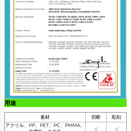
用途
素材
切断
彫刻
アクリル、PP、PET、PC、PMMA、
√
√