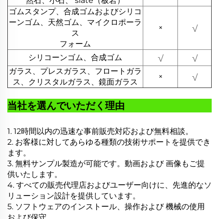
然石、小石、 slate（板岩）
ゴムスタンプ、合成ゴムおよびシリコ
ーンゴム、天然ゴム、マイクロポーラ
×
√
ス
フォーム
シリコーンゴム、合成ゴム
√
√
ガラス、プレスガラス、フロートガラ
×
√
ス、クリスタルガラス、鏡面ガラス
当社を選んでいただく理由
1. 12時間以内の迅速な事前販売対応および無料相談。
2. お客様に対してあらゆる種類の技術サポートを提供でき
ます。
3. 無料サンプル製造が可能です。動画および
画像もご提
供いたします。
4. すべての販売代理店およびユーザー向けに、先進的なソ
リューション設計を提供しています。
5. ソフトウェアのインストール、操作および
機械の使用
および保守。