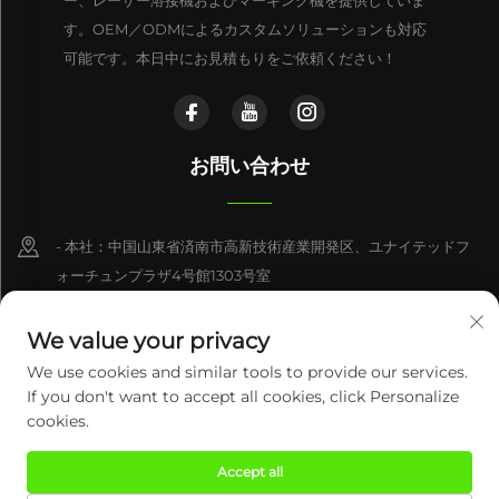
す。OEM／ODMによるカスタムソリューションも対応
可能です。本日中にお見積もりをご依頼ください！
お問い合わせ
- 本社：中国山東省済南市高新技術産業開発区、ユナイテッドフ
ォーチュンプラザ4号館1303号室
- 製造工場：中国山東省済南市済陽区済北街道銀河路18番地
We value your privacy
+86-15550470662
We use cookies and similar tools to provide our services.
If you don't want to accept all cookies, click Personalize
[email protected]
cookies.
Accept all
Copyright © 2026 セントュリーミンシン（ジナーン）インテリジェントテ
クノロジー有限公司。全著作権を保有します。
プライバシーポリシー