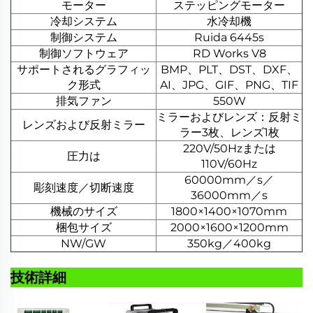
モーター
ステッピングモーター
冷却システム
水冷却機
制御システム
Ruida 6445s
制御ソフトウェア
RD Works V8
サポートされるグラフィッ
BMP、PLT、DST、DXF、
ク形式
AI、JPG、GIF、PNG、TIF
排気ファン
550W
ミラーおよびレンズ：反射ミ
レンズおよび反射ミラー
ラー3枚、レンズ1枚
220V/50Hzまたは
圧力は
110V/60Hz
60000mm／s／
彫刻速度／切断速度
36000mm／s
機械のサイズ
1800×1400×1070mm
梱包サイズ
2000×1600×1200mm
NW/GW
350kg／400kg
技術詳細