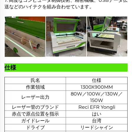
7. 高度なコンピュータ制御技術、精密機械、USBデータ伝
送などのハイテクを組み合わせています。
仕様
氏名
仕様
作業領域
1300X900MM
80W／100W／130W／
レーザー出力
150W
レーザー管のブランド
Reci EFR Yongli
赤点で原点位置を指示
はい
ガイドレール
台湾
ドライブ
リードシャイン