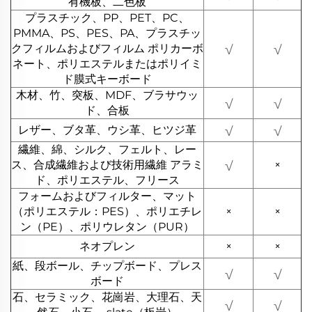
有機板、二色板
プラスチック、PP、PET、PC、
PMMA、PS、PES、PA、プラスチッ
クフィルムおよびフィルム
ポリカーボ
√
√
ネート、ポリエステルまたはポリイミ
ド膜式キーボード
木材、竹、突板、MDF、ブラサウッ
√
√
ド、合板
レザー、ブタ革、ウシ革、ヒツジ革
√
√
繊維、綿、シルク、フェルト、レー
ス、合成繊維および技術用繊維
アラミ
√
×
ド、ポリエステル、フリース
フォームおよびフィルター、マット
（ポリエステル：PES）、ポリエチレ
×
×
ン（PE）、ポリウレタン（PUR）
ネオプレン
×
×
紙、段ボール、チップボード、プレス
√
√
ボード
石、セラミック、花崗岩、大理石、天
√
√