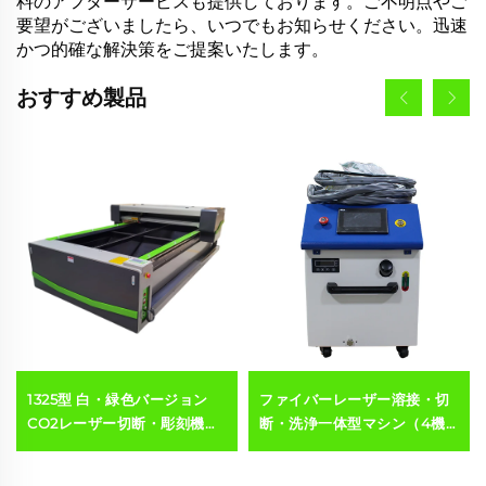
料のアフターサービスも提供しております。ご不明点やご
要望がございましたら、いつでもお知らせください。迅速
かつ的確な解決策をご提案いたします。
おすすめ製品
1325型 白・緑色バージョン
ファイバーレーザー溶接・切
CO2レーザー切断・彫刻機
断・洗浄一体型マシン（4機
（アクリル、木材、MDF対応
能一体）
／150W／300W）