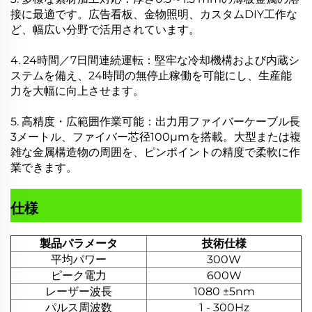
接に最適です。広告看板、金物照明、カスタムDIY工作な
ど、幅広い分野で活用されています。
4. 24時間／7日間連続運転：堅牢な冷却機構および内蔵シ
ステムを備え、24時間の無停止稼働を可能にし、生産能
力を大幅に向上させます。
5. 高精度・広範囲作業可能：出力用ファイバーケーブル長
3メートル、ファイバー芯径100μmを搭載。大型または複
雑な金属構造物の周囲を、ピンポイントの精度で柔軟に作
業できます。
仕様
製品パラメータ
技術仕様
平均パワー
300W
ピーク電力
600W
レーザー波長
1080 ±5nm
パルス周波数
1 - 300Hz