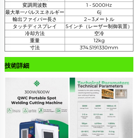
変調周波数
1 - 5000Hz
最大単一パルスエネルギー
6j
輸出ファイバー長さ
2～3メートル
タッチディスプレイ
5インチ（レーザー制御装置）
冷却方法
空冷
重量
12kg
寸法
374.5
191
330mm
技術詳細