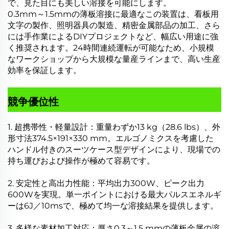
で、見た目にも美しい溶接を可能にします。
0.3mm～1.5mmの薄板溶接に最適なこの装置は、看板用
文字の製作、照明器具の製造、精密金属部品の加工、さら
には手作業によるDIYプロジェクトなど、幅広い用途に強
く推奨されます。24時間連続運転が可能なため、小規模
なワークショップから大規模な量産ラインまで、高い生産
効率を保証します。
競争優位性
1. 超携帯性・軽量設計：重量わずか13 kg（28.6 lbs）、外
形寸法374.5×191×330 mm。エルゴノミクスを考慮した
ハンドル付きのスーツケース型デザインにより、現場での
持ち運びおよび操作が極めて容易です。
2. 安定性と高出力性能：平均出力300W、ピーク出力
600Wを実現。単一ポイントにおける最大パルスエネルギ
ーは6J／10msで、極めて均一な溶接結果を提供します。
3. 多様な素材加工対応：厚さ0.3～1.5 mmの薄板金属の溶