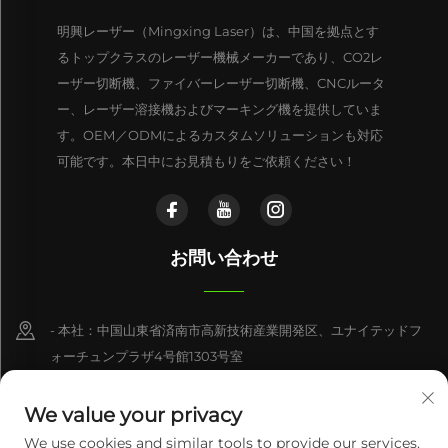
明興レーザー（Mingxing Laser）は、中国を拠点とす
るトップクラスのレーザー機械メーカーであり、CO2レ
ーザー切断機、ファイバーレーザー切断機、CNCルータ
ー、レーザー溶接機およびマーキング機を提供していま
す。OEM／ODMによるカスタムソリューションも対応
可能です。本日中にお見積もりをご依頼ください！
お問い合わせ
- 本社：中国山東省済南市高新技術産業開発区、ユナイテッドフ
ォーチュンプラザ4号館1303号室
- 製造工場：中国山東省済南市済陽区済北街道銀河路18番地
We value your privacy
+86-15550470662
We use cookies and similar tools to provide our services.