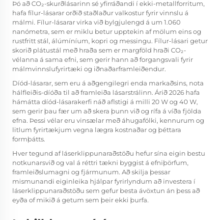
Þó að CO₂-skurðlásarinn sé yfirráðandi í ekki-metallforritum,
hafa fílur-lásarar orðið staðlaður valkostur fyrir vinnslu á
málmi. Fílur-lásarar virka við bylgjulengd á um 1.060
nanómetra, sem er miklu betur upptekin af mölum eins og
rustfritt stál, álúmíníum, kopri og messingu. Fílur-lásari getur
skorið plátustál með hraða sem er margföld hraði CO₂-
vélanna á sama efni, sem gerir hann að forgangsvali fyrir
málmvinnslufyrirtæki og iðnaðarframleiðendur.
Díód-lásarar, sem eru á aðgengilegri enda markaðsins, nota
hálfleiðis-díóða til að framleiða lásarstrálinn. Árið 2026 hafa
hámátta díód-lásarakerfi náð aflstigi á milli 20 W og 40 W,
sem gerir þau fær um að skera þunn við og rífa á víða fjölda
efna. Þessi vélar eru vinsælar með áhugafólki, kennurum og
litlum fyrirtækjum vegna lægra kostnaðar og þéttara
formþátts.
Hver tegund af láserklippunaraðstöðu hefur sína eigin bestu
notkunarsvið og val á réttri tækni byggist á efniþörfum,
framleiðslumagni og fjármunum. Að skilja þessar
mismunandi eiginleika hjálpar fyrirlyndum að investera í
láserklippunaraðstöðu sem gefur besta ávöxtun án þess að
eyða of mikið á getum sem þeir ekki þurfa.