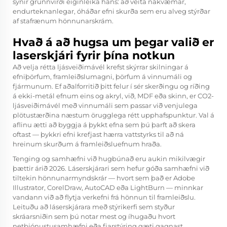
sýnir grunnvirði eiginleika hans: að veita nákvæmar,
endurteknanlegar, óháðar efni skurða sem eru alveg stýrðar
af stafrænum hönnunarskrám.
Hvað á að hugsa um þegar valið er
laserskjári fyrir þína notkun
Að velja rétta ljásveiðimávél krefst skýrrar skilningar á
efniþörfum, framleiðslumagni, þörfum á vinnumáli og
fjármunum. Ef aðalforritið þitt felur í sér skerðingu og ríðing
á ekki-metál efnum eins og akryl, við, MDF eða skinn, er CO2-
ljásveiðimávél með vinnumáli sem passar við venjulega
plötustærðina næstum örugglega rétt upphafspunktur. Val á
aflinu ætti að byggja á þykkt efna sem þú þarft að skera
oftast — þykkri efni krefjast hærra vattstyrks til að ná
hreinum skurðum á framleiðsluefnum hraða.
Tenging og samhæfni við hugbúnað eru aukin mikilvægir
þættir árið 2026. Láserskjárari sem hefur góða samhæfni við
tiltekin hönnunarmyndskrár — hvort sem það er Adobe
Illustrator, CorelDraw, AutoCAD eða LightBurn — minnkar
vandann við að flytja verkefni frá hönnun til framleiðslu.
Leituðu að láserskjárara með stýrikerfi sem styður
skráarsniðin sem þú notar mest og íhugaðu hvort
netþjónustusamhæfni eða fjarstýring gæti gagnast