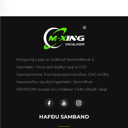
Mingxing Laser er leiðandi framleiðandi á
lasertæki í Kína sem býður upp á CO2-
laserskjórnara, frumlaserskjórnarvélar, CNC-sniðla,
lasersveiflur og skýringartæki. Sérsniðnar
OEM/ODM-lausrar eru tiltækar. Fáðu tilboð í dag!
HAFÐU SAMBAND