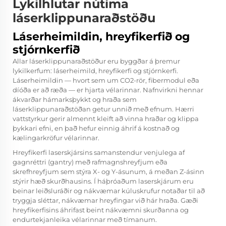
Lykilhlutar nútíma
láserklippunaraðstöðu
Láserheimildin, hreyfikerfið og
stjórnkerfið
Allar láserklippunaraðstöður eru byggðar á þremur
lykilkerfum: láserheimild, hreyfikerfi og stjórnkerfi.
Láserheimildin — hvort sem um CO2-rör, fibermodul eða
díóða er að ræða — er hjarta vélarinnar. Nafnvirkni hennar
ákvarðar hámarksþykkt og hraða sem
láserklippunaraðstöðan getur unnið með efnum. Hærri
vattstyrkur gerir almennt kleift að vinna hraðar og klippa
þykkari efni, en það hefur einnig áhrif á kostnað og
kælingarkröfur vélarinnar.
Hreyfikerfi laserskjársins samanstendur venjulega af
gagnréttri (gantry) með rafmagnshreyfjum eða
skrefhreyfjum sem stýra X- og Y-ásunum, á meðan Z-ásinn
stýrir hæð skurðhausins. Í háþróaðum laserskjárum eru
beinar leiðsluráðir og nákvæmar kúluskrufur notaðar til að
tryggja sléttar, nákvæmar hreyfingar við hár hraða. Gæði
hreyfikerfisins áhrifast beint nákvæmni skurðanna og
endurtekjanleika vélarinnar með tímanum.