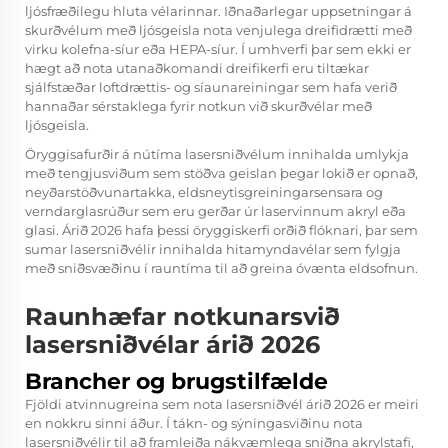
ljósfræðilegu hluta vélarinnar. Iðnaðarlegar uppsetningar á
skurðvélum með ljósgeisla nota venjulega dreifidrætti með
virku kolefna-síur eða HEPA-síur. Í umhverfi þar sem ekki er
hægt að nota utanaðkomandi dreifikerfi eru tiltækar
sjálfstæðar loftdrættis- og síaunareiningar sem hafa verið
hannaðar sérstaklega fyrir notkun við skurðvélar með
ljósgeisla.
Öryggisafurðir á nútíma lasersniðvélum innihalda umlykja
með tengjusviðum sem stöðva geislan þegar lokið er opnað,
neyðarstöðvunartakka, eldsneytisgreiningarsensara og
verndarglasrúður sem eru gerðar úr laservinnum akryl eða
glasi. Árið 2026 hafa þessi öryggiskerfi orðið flóknari, þar sem
sumar lasersniðvélir innihalda hitamyndavélar sem fylgja
með sniðsvæðinu í rauntíma til að greina óvænta eldsofnun.
Raunhæfar notkunarsvið
lasersniðvélar árið 2026
Brancher og brugstilfælde
Fjöldi atvinnugreina sem nota lasersniðvél árið 2026 er meiri
en nokkru sinni áður. Í tákn- og sýningasviðinu nota
lasersniðvélir til að framleiða nákvæmlega sniðna akrylstafi,