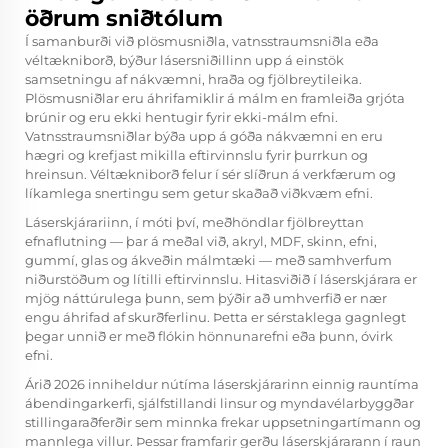
öðrum sniðtólum
Í samanburði við plösmusniðla, vatnsstraumsniðla eða
véltækniborð, býður lásersniðillinn upp á einstök
samsetningu af nákvæmni, hraða og fjölbreytileika.
Plösmusniðlar eru áhrifamiklir á málm en framleiða grjóta
brúnir og eru ekki hentugir fyrir ekki-málm efni.
Vatnsstraumsniðlar býða upp á góða nákvæmni en eru
hægri og krefjast mikilla eftirvinnslu fyrir þurrkun og
hreinsun. Véltækniborð felur í sér slíðrun á verkfærum og
líkamlega snertingu sem getur skaðað viðkvæm efni.
Láserskjárariinn, í móti því, meðhöndlar fjölbreyttan
efnaflutning — þar á meðal við, akryl, MDF, skinn, efni,
gummí, glas og ákveðin málmtæki — með samhverfum
niðurstöðum og lítilli eftirvinnslu. Hitasviðið í láserskjárara er
mjög náttúrulega þunn, sem þýðir að umhverfið er nær
engu áhrifad af skurðferlinu. Þetta er sérstaklega gagnlegt
þegar unnið er með flókin hönnunarefni eða þunn, óvirk
efni.
Árið 2026 inniheldur nútíma láserskjárarinn einnig rauntíma
ábendingarkerfi, sjálfstillandi linsur og myndavélarbyggðar
stillingaraðferðir sem minnka frekar uppsetningartímann og
mannlega villur. Þessar framfarir gerðu láserskjárarann í raun