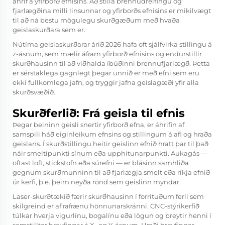
áhrif á yfirborð efnisins. Að stilla brennudreifingu og
fjarlægðina milli linsunnar og yfirborðs efnisins er mikilvægt
til að ná bestu mögulegu skurðgæðum með hvaða
geislaskurðara sem er.
Nútíma geislaskurðarar árið 2026 hafa oft sjálfvirka stillingu á
z-ásnum, sem mælir áfram yfirborð efnisins og endurstillir
skurðhausinn til að viðhalda íbúðinni brennufjarlægð. Þetta
er sérstaklega gagnlegt þegar unnið er með efni sem eru
ekki fullkomlega jafn, og tryggir jafna geislagæði yfir alla
skurðsvæðið.
Skurðferlið: Frá geisla til efnis
Þegar beininn geisli snertir yfirborð efna, er áhrifin af
samspili háð eiginleikum efnsins og stillingum á afl og hraða
geislans. Í skurðstillingu heitir geislinn efnið hratt þar til það
náir smeltipunkti sínum eða upphitunarpunkti. Aukagás —
oftast loft, stickstofn eða súrefni — er blásinn samhliða
gegnum skurðmunninn til að fjarlægja smelt eða ríkja efnið
úr kerfi, þ.e. þeim neyða rönd sem geislinn myndar.
Laser-skurðtækið færir skurðhausinn í forrituðum ferli sem
skilgreind er af rafrænu hönnunarskránni. CNC-stýrikerfið
túlkar hverja vigurlínu, bogalínu eða lögun og breytir henni í