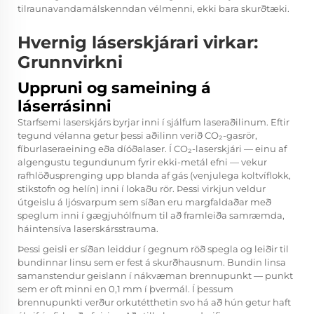
tilraunavandamálskenndan vélmenni, ekki bara skurðtæki.
Hvernig láserskjárari virkar:
Grunnvirkni
Uppruni og sameining á
láserrásinni
Starfsemi laserskjárs byrjar inni í sjálfum laseraðilinum. Eftir
tegund vélanna getur þessi aðilinn verið CO₂-gasrör,
fíburlaseraeining eða díóðalaser. Í CO₂-laserskjári — einu af
algengustu tegundunum fyrir ekki-metál efni — vekur
rafhlöðusprenging upp blanda af gás (venjulega koltvíflokk,
stikstofn og helín) inni í lokaðu rör. Þessi virkjun veldur
útgeislu á ljósvarpum sem síðan eru margfaldaðar með
speglum inni í gægjuhólfnum til að framleiða samræmda,
háintensíva laserskársstrauma.
Þessi geisli er síðan leiddur í gegnum röð spegla og leiðir til
bundinnar linsu sem er fest á skurðhausnum. Bundin linsa
samanstendur geislann í nákvæman brennupunkt — punkt
sem er oft minni en 0,1 mm í þvermál. Í þessum
brennupunkti verður orkutétthetin svo há að hún getur haft