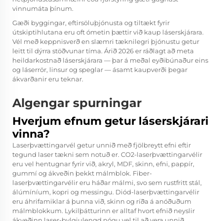
vinnumáta þínum.
Gæði byggingar, eftirsöluþjónusta og tiltækt fyrir
útskiptihlutana eru oft ómetin þættir við kaup láserskjárara.
Vél með keppnisverð en slæmri tæknilegri þjónustu getur
leitt til dýrra stöðvunar tíma. Árið 2026 er ráðlagt að meta
heildarkostnað láserskjárara — þar á meðal eyðibúnaður eins
og láserrör, linsur og speglar — ásamt kaupverði þegar
ákvarðanir eru teknar.
Algengar spurningar
Hverjum efnum getur láserskjárari
vinna?
Laserþvættingarvél getur unnið með fjölbreytt efni eftir
tegund laser tækni sem notuð er. CO2-laserþvættingarvélir
eru vel hentugnar fyrir við, akryl, MDF, skinn, efni, pappír,
gummí og ákveðin þekkt málmblok. Fiber-
laserþvættingarvélir eru háðar málmi, svo sem rustfritt stál,
álúmíníum, kopri og messingu. Diód-laserþvættingarvélir
eru áhrifamiklar á þunna við, skinn og ríða á anóðuðum
málmblokkum. Lykilþátturinn er alltaf hvort efnið neyslir
ákveðinn laser-bylgjulengd nógu vel til að vera unnið