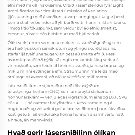
efni með mikilli nákvæmni. Orðið „laser“ stendur fyrir Light
Amplification by Stimulated Emission of Radiation
(ljósaukning með ákveðinni útvarpshringingu). Þegar þessi
beinti stráll er beindur að yfirborði veitir hann mikla hitaorku
í mjög lítið fókuspunkt, sem veldur því að efnið smeltist,
brennur, rústast eða blásir burt með hjálparlofti.
Ólíkt verkfærum sem nota mekanísk skurðaðgerð og sem
eru háð fysiskum samskiptum og ýtingu skurðbladsins,
starfar ljásveiflunaraðgerð án þess að snerta efnið. Þessi
ósamskiptaaðferð þýðir að engin mekanísk álag verkar á
vinnuskuðu, sem leidir til hreinna skurða, jafnara brúnar og
miklu minni eyðingar á efni. Straumurinn má leiða með
ótrúlegri nákvæmni, oft niður að tólfum millimetra.
Lásersniðillinn er stjórnaður með tölvustýrðum
tölustýringarkerfum (CNC), sem umbreyta stafrænum
hönnunarskrám — venjulega í vigrasniðum eins og DXF, SVG
eða AI — í nákvæmar hreyfistefnur. Þessi sameining á
hugbúnaði og véltækni gefur lásersniðlinum þann ákveðna
kost: getu til að endurtaka flókna hönnun á samhverfu hátt,
á hraða, án mannvirkis.
Hvað gerir lásersniðilinn ólíkan