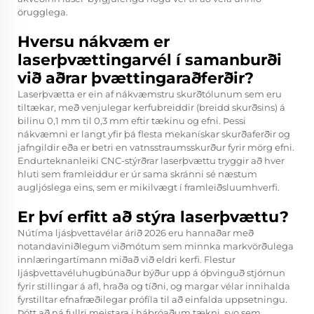
örugglega.
Hversu nákvæm er
laserþvættingarvél í samanburði
við aðrar þvættingaraðferðir?
Laserþvætta er ein af nákvæmstru skurðtólunum sem eru
tiltækar, með venjulegar kerfubreiddir (breidd skurðsins) á
bilinu 0,1 mm til 0,3 mm eftir tækinu og efni. Þessi
nákvæmni er langt yfir þá flesta mekanískar skurðaferðir og
jafngildir eða er betri en vatnsstraumsskurður fyrir mörg efni.
Endurteknanleiki CNC-stýrðrar laserþvættu tryggir að hver
hluti sem framleiddur er úr sama skránni sé næstum
augljóslega eins, sem er mikilvægt í framleiðsluumhverfi.
Er því erfitt að stýra laserþvættu?
Nútíma ljásþvettavélar árið 2026 eru hannaðar með
notandaviniðlegum viðmótum sem minnka markvörðulega
innlæringartímann miðað við eldri kerfi. Flestur
ljásþvettavéluhugbúnaður býður upp á óþvinguð stjórnun
fyrir stillingar á afl, hraða og tíðni, og margar vélar innihalda
fyrstilltar efnafræðilegar prófíla til að einfalda uppsetningu.
Þótt að ná fullri meistara í háþróaðum tækni, svo sem