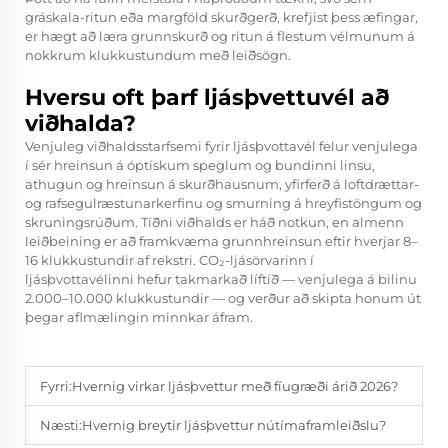
gráskala-ritun eða margföld skurðgerð, krefjist þess æfingar,
er hægt að læra grunnskurð og ritun á flestum vélmunum á
nokkrum klukkustundum með leiðsögn.
Hversu oft þarf ljásþvettuvél að
viðhalda?
Venjuleg viðhaldsstarfsemi fyrir ljásþvottavél felur venjulega
í sér hreinsun á óptískum speglum og bundinni linsu,
athugun og hreinsun á skurðhausnum, yfirferð á loftdrættar-
og rafsegulræstunarkerfinu og smurning á hreyfistöngum og
skruningsrúðum. Tíðni viðhalds er háð notkun, en almenn
leiðbeining er að framkvæma grunnhreinsun eftir hverjar 8–
16 klukkustundir af rekstri. CO₂-ljásörvarinn í
ljásþvottavélinni hefur takmarkað líftíð — venjulega á bilinu
2.000–10.000 klukkustundir — og verður að skipta honum út
þegar aflmælingin minnkar áfram.
Fyrri:
Hvernig virkar ljásþvettur með fíugræði árið 2026?
Næsti:
Hvernig breytir ljásþvettur nútímaframleiðslu?