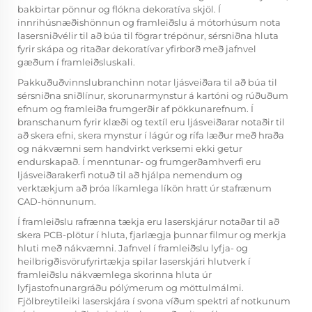
bakbirtar pönnur og flókna dekoratíva skjöl. Í
innrihúsnæðishönnun og framleiðslu á mótorhúsum nota
lasersniðvélir til að búa til fögrar trépönur, sérsniðna hluta
fyrir skápa og ritaðar dekoratívar yfirborð með jafnvel
gæðum í framleiðsluskali.
Pakkuðuðvinnslubranchinn notar ljásveiðara til að búa til
sérsniðna sniðlínur, skorunarmynstur á kartóni og rúðuðum
efnum og framleiða frumgerðir af pökkunarefnum. Í
branschanum fyrir klæði og textíl eru ljásveiðarar notaðir til
að skera efni, skera mynstur í lágúr og rífa læður með hraða
og nákvæmni sem handvirkt verksemi ekki getur
endurskapað. Í menntunar- og frumgerðamhverfi eru
ljásveiðarakerfi notuð til að hjálpa nemendum og
verktækjum að þróa líkamlega líkön hratt úr stafrænum
CAD-hönnunum.
Í framleiðslu rafrænna tækja eru laserskjárur notaðar til að
skera PCB-plötur í hluta, fjarlægja þunnar filmur og merkja
hluti með nákvæmni. Jafnvel í framleiðslu lyfja- og
heilbrigðisvörufyrirtækja spilar laserskjári hlutverk í
framleiðslu nákvæmlega skorinna hluta úr
lyfjastofnunargráðu pólýmerum og möttulmálmi.
Fjölbreytileiki laserskjára í svona víðum spektri af notkunum