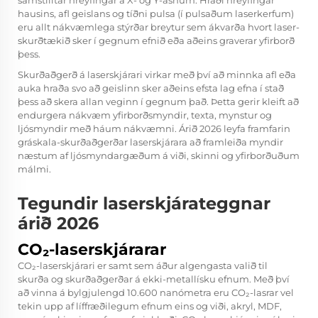
samstilltar hreyfingar á X- og Y-ásnum. Hraði hreyfingar
hausins, afl geislans og tíðni pulsa (í pulsaðum laserkerfum)
eru allt nákvæmlega stýrðar breytur sem ákvarða hvort laser-
skurðtækið sker í gegnum efnið eða aðeins graverar yfirborð
þess.
Skurðaðgerð á laserskjárari virkar með því að minnka afl eða
auka hraða svo að geislinn sker aðeins efsta lag efna í stað
þess að skera allan veginn í gegnum það. Þetta gerir kleift að
endurgera nákvæm yfirborðsmyndir, texta, mynstur og
ljósmyndir með háum nákvæmni. Árið 2026 leyfa framfarin
gráskala-skurðaðgerðar laserskjárara að framleiða myndir
næstum af ljósmyndargæðum á viði, skinni og yfirborðuðum
málmi.
Tegundir laserskjárateggnar
árið 2026
CO₂-laserskjárarar
CO₂-laserskjárari er samt sem áður algengasta valið til
skurða og skurðaðgerðar á ekki-metallísku efnum. Með því
að vinna á bylgjulengd 10.600 nanómetra eru CO₂-lasrar vel
tekin upp af líffræðilegum efnum eins og viði, akryl, MDF,