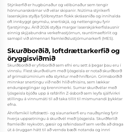
Stýrikerfið er hugbúnaður og vélbúnaður sem tengir
hönnunarskrárnar við vélar skipanir. Nútíma stýrikerfi
laserskjára styðja fjölbreyttan flokk skráasniða og innihalda
oft innbyggt geymslu, snertiskjá, og nettengingu fyrir
fjarstýringu. Árið 2026 styðja margar laserskjárkerfislausnir
einnig skýjabundna verkefnastjórnun, rauntímaeftirlit og
samspil við almennari framleiðslustjórnunarkerfi (MES).
Skurðborðið, loftdrættarkerfið og
öryggisviðmið
Skurðborðið er yfirborðið sem efni eru sett á þegar þau eru í
vinnslu. Flest skurðvélum með ljósgeisla er notað skurðborð
af grímsálúmíníum eða styrktur með hnífbrún. Grímsborðið
minnkar snertingu við neðri hlið efnisins, sem lækkar
endurspeglingar og brennimerki. Sumar skurðvélar með
ljósgeisla bjóða upp á rafdrifin Z-ásborð sem leyfa sjálfvirkri
stillingu á vinnumáti til að taka tillit til mismunandi þykktar
efna.
Áhrifamikil loftdrætti- og síaunarkerfi eru nauðsynleg fyrir
hverja uppsetningu á skurðvél með ljósgeisla. Skurðferlið
framleiðir reykvötn, gæsir og rafeindasvif sem verða að draga
út á öruggan hátt til að vernda bæði notanda og innri