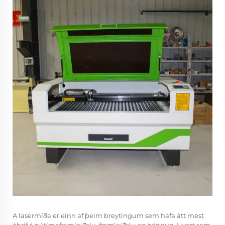
A
lasermíða
er einn af þeim breytingum sem hafa átt mest