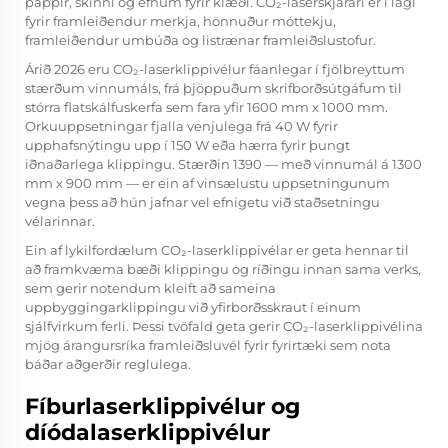
pappír, skinni og efnum fyrir klæði. CO₂-laserskjárari er í lagi
fyrir framleiðendur merkja, hönnuður móttekju,
framleiðendur umbúða og listrænar framleiðslustofur.
Árið 2026 eru CO₂-laserklippivélur fáanlegar í fjölbreyttum
stærðum vinnumáls, frá þjöppuðum skrifborðsútgáfum til
stórra flatskálfuskerfa sem fara yfir 1600 mm x 1000 mm.
Orkuuppsetningar fjalla venjulega frá 40 W fyrir
upphafsnýtingu upp í 150 W eða hærra fyrir þungt
iðnaðarlega klippingu. Stærðin 1390 — með vinnumál á 1300
mm x 900 mm — er ein af vinsælustu uppsetningunum
vegna þess að hún jafnar vel efnigetu við staðsetningu
vélarinnar.
Ein af lykilfordælum CO₂-laserklippivélar er geta hennar til
að framkvæma bæði klippingu og ríðingu innan sama verks,
sem gerir notendum kleift að sameina
uppbyggingarklippingu við yfirborðsskraut í einum
sjálfvirkum ferli. Þessi tvöfald geta gerir CO₂-laserklippivélina
mjög árangursríka framleiðsluvél fyrir fyrirtæki sem nota
báðar aðgerðir reglulega.
Fíburlaserklippivélur og
díódalaserklippivélur