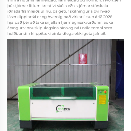
áhrif á nútímaframleiðslu, framleiðslu og hönnun. Hvort sem
þú stjórnar litlum kreatívt skóla eða stjórnar stórskala
iðnaðarframleiðslulínu, þá getur skilningur á því hvað
láserklippitæki er og hvernig það virkar í raun árið 2026
hjálpað þér að taka snjallari fjármagnsákvörðunir, auka
árangur vinnuskipulagsins þíns og ná í nákvæmni sem
hefðbundin klippitæki einfaldlega ekki geta jafnað.