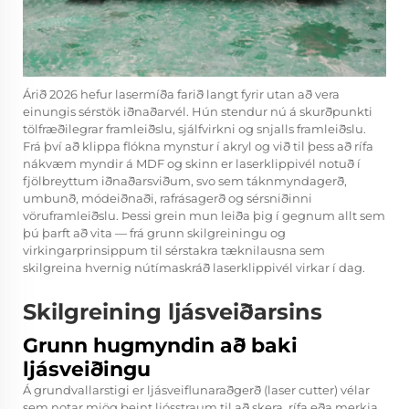
Árið 2026 hefur
lasermíða
farið langt fyrir utan að vera
einungis sérstök iðnaðarvél. Hún stendur nú á skurðpunkti
tölfræðilegrar framleiðslu, sjálfvirkni og snjalls framleiðslu.
Frá því að klippa flókna mynstur í akryl og við til þess að rífa
nákvæm myndir á MDF og skinn er laserklippivél notuð í
fjölbreyttum iðnaðarsviðum, svo sem táknmyndagerð,
umbunð, módeiðnaði, rafrásagerð og sérsniðinni
vöruframleiðslu. Þessi grein mun leiða þig í gegnum allt sem
þú þarft að vita — frá grunn skilgreiningu og
virkingarprinsippum til sérstakra tæknilausna sem
skilgreina hvernig nútímaskráð laserklippivél virkar í dag.
Skilgreining ljásveiðarsins
Grunn hugmyndin að baki
ljásveiðingu
Á grundvallarstigi er ljásveiflunaraðgerð (laser cutter) vélar
sem notar mjög beint ljósstraum til að skera, rífa eða merkja