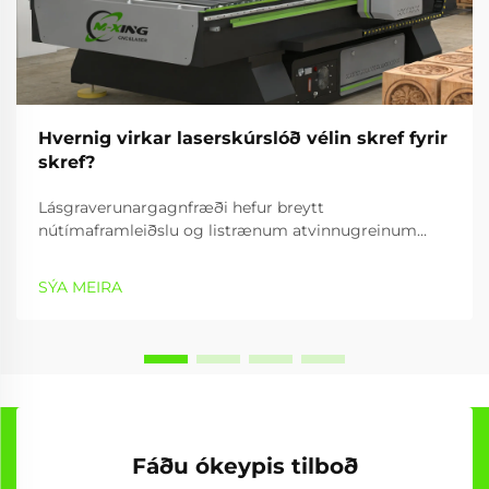
Hvernig virkar laserskúrslóð vélin skref fyrir
skref?
Lásgraverunargagnfræði hefur breytt
nútímaframleiðslu og listrænum atvinnugreinum
með því að veita nákvæmar, árangursríkar og
fjölbreytta getur til að vinna efni. Graverunartæki
SÝA MEIRA
notar samleitnan lásstrála til að búa til nákvæmar
mynstur,...
Fáðu ókeypis tilboð