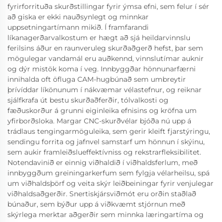
fyrirforrituða skurðstillingar fyrir ýmsa efni, sem felur í sér
að giska er ekki nauðsynlegt og minnkar
uppsetningartímann mikið. Í framfarandi
líkanagerðarvalkostum er hægt að sjá heildarvinnslu
ferilsins áður en raunveruleg skurðaðgerð hefst, þar sem
mögulegar vandamál eru auðkennd, vinnslutímar auknir
og dýr mistök koma í veg. Innbyggðar hönnunarfærni
innihalda oft öfluga CAM-hugbúnað sem umbreytir
þrívíddar líkönunum í nákvæmar vélastefnur, og reiknar
sjálfkrafa út bestu skurðaðferðir, tólvalkosti og
fæðuskorður á grunni eiginleika efnisins og kröfna um
yfirborðsloka. Margar CNC-skurðvélar bjóða nú upp á
trádlaus tengingarmöguleika, sem gerir kleift fjarstýringu,
sendingu forrita og jafnvel samstarf um hönnun í skýinu,
sem aukir framleiðslueffektívniss og rekstrarfleksibilitet.
Notendavinið er einnig viðhaldið í viðhaldsferlum, með
innbyggðum greiningarkerfum sem fylgja vélarheilsu, spá
um viðhaldsþörf og veita skýr leiðbeiningar fyrir venjulegar
viðhaldsaðgerðir. Snertiskjársviðmót eru orðin staðlað
búnaður, sem býður upp á viðkvæmt stjórnun með
skýrlega merktar aðgerðir sem minnka læringartíma og