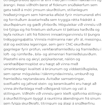
ótrúlega breiðu spönn af efni með jafn mikilli nákvæmni og
árangri. Þessi viðhöfn berst af flóknum snúðakerfum sem
geta tekið á móti ýmsum skurðtólum, stillanlegum
hraðastýringum sem hámarka afköst fyrir mismunandi efni
og forrituðum ávaxtarhraða sem tryggja rétta frádrátt á
skurðspánum og gæði yfirborðs. Möguleikar við vinnslu við
tré fjölga sig frá fínleitum skífunum til þéttara harðviða og
leyfa notkun í allt frá flókinni innsætingarvinnslu til þungra
trébyggingaþátta. Vinnsla málmanna nær yfir ál, messingu,
stál og exótíska legeringar, sem gerir CNC-skurðvélar
gagnlegar fyrir prófun, verkfæraframleiðslu og framleiðslu í
loft- og rúmferða-, bíla- og almennari framleiðslusviðum.
Plastefni eins og akryl, polýkarbonat, náilón og
verkfræðiþermoplöst eru hægt að vinna með
úmerktanlegri kvalíteti á brúnunum og víddastöðugleika,
sem opnar möguleika í táknmyndavinnslu, umbunð og
framleiðslu neytandavara. Ávitaðar samsetningar,
sveifluefni og jafnvel stein- og keramikuefni eru hægt að
vinna áhrifaríklega með viðeigandi tólum og vali á
stillingum. Viðhöfn við vinnslu gerir kleift sjálfvirka stillingu
á skurðstillingum byggt á rauntíma ábendingum frá sínum
sem fylgja skurðkrafti, titringum og álagi á snúðkerfinu.