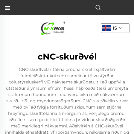
IS
cNC-skurðvél
CNC-skurðvélar tákna þróunarskref í sjálfvirkri
framleiðslutækni sem sameinar tölvustýrðar
tölustýrsluskerfi við nákvæma skurðgetu til að uppfylla
útstæður á ýmsum efnum. Þessi háþróaða tæki umbreyta
stafrænum hönnunum í raunveruleika með nákvæmum
skurð-, ríð- og myndunaraðgerðum. CNC-skurðvélin virkar
með því að fylgja forrituðum skipunum sem stjórna
hreyfingu skurðtólanna á mörgum ás, venjulega þremur
eða fleiri, sem gerir kleift flókna þrívíddar skurðaðgerðir
með merkilegri nákvæmni. Aðalvirkin á CNC-skurðvél
innihalda efnaafdrátt, yfirborðsmyndun, nákvæma ríðun og