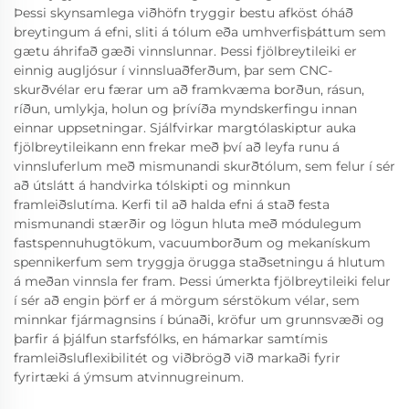
Þessi skynsamlega viðhöfn tryggir bestu afköst óháð
breytingum á efni, sliti á tólum eða umhverfisþáttum sem
gætu áhrifað gæði vinnslunnar. Þessi fjölbreytileiki er
einnig augljósur í vinnsluaðferðum, þar sem CNC-
skurðvélar eru færar um að framkvæma borðun, rásun,
ríðun, umlykja, holun og þrívíða myndskerfingu innan
einnar uppsetningar. Sjálfvirkar margtólaskiptur auka
fjölbreytileikann enn frekar með því að leyfa runu á
vinnsluferlum með mismunandi skurðtólum, sem felur í sér
að útslátt á handvirka tólskipti og minnkun
framleiðslutíma. Kerfi til að halda efni á stað festa
mismunandi stærðir og lögun hluta með módulegum
fastspennuhugtökum, vacuumborðum og mekanískum
spennikerfum sem tryggja örugga staðsetningu á hlutum
á meðan vinnsla fer fram. Þessi úmerkta fjölbreytileiki felur
í sér að engin þörf er á mörgum sérstökum vélar, sem
minnkar fjármagnsins í búnaði, kröfur um grunnsvæði og
þarfir á þjálfun starfsfólks, en hámarkar samtímis
framleiðsluflexibilitét og viðbrögð við markaði fyrir
fyrirtæki á ýmsum atvinnugreinum.