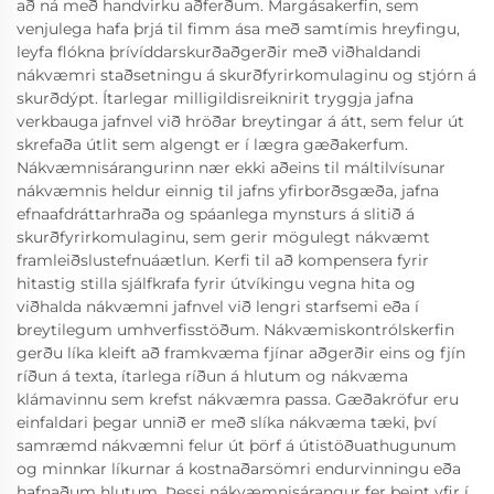
að ná með handvirku aðferðum. Margásakerfin, sem
venjulega hafa þrjá til fimm ása með samtímis hreyfingu,
leyfa flókna þrívíddarskurðaðgerðir með viðhaldandi
nákvæmri staðsetningu á skurðfyrirkomulaginu og stjórn á
skurðdýpt. Ítarlegar milligildisreiknirit tryggja jafna
verkbauga jafnvel við hröðar breytingar á átt, sem felur út
skrefaða útlit sem algengt er í lægra gæðakerfum.
Nákvæmnisárangurinn nær ekki aðeins til máltilvísunar
nákvæmnis heldur einnig til jafns yfirborðsgæða, jafna
efnaafdráttarhraða og spáanlega mynsturs á slitið á
skurðfyrirkomulaginu, sem gerir mögulegt nákvæmt
framleiðslustefnuáætlun. Kerfi til að kompensera fyrir
hitastig stilla sjálfkrafa fyrir útvíkingu vegna hita og
viðhalda nákvæmni jafnvel við lengri starfsemi eða í
breytilegum umhverfisstöðum. Nákvæmiskontrólskerfin
gerðu líka kleift að framkvæma fjínar aðgerðir eins og fjín
ríðun á texta, ítarlega ríðun á hlutum og nákvæma
klámavinnu sem krefst nákvæmra passa. Gæðakröfur eru
einfaldari þegar unnið er með slíka nákvæma tæki, því
samræmd nákvæmni felur út þörf á útistöðuathugunum
og minnkar líkurnar á kostnaðarsömri endurvinningu eða
hafnaðum hlutum. Þessi nákvæmnisárangur fer beint yfir í