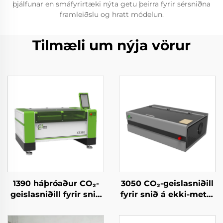
þjálfunar en smáfyrirtæki nýta getu þeirra fyrir sérsniðna
framleiðslu og hratt módelun.
Tilmæli um nýja vörur
1390 háþróaður CO₂-
3050 CO₂-geislasniðill
geislasniðill fyrir snið
fyrir snið á ekki-metál
á akryl, viði og MDF
efni