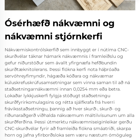
Ósérhæfð nákvæmni og
nákvæmni stjórnkerfi
Nákvæmiskontrólskerfið sem innbyggt er í nútíma CNC-
skurðvélar táknar hámark nákvæmnis í framleiðslu og
gefur niðurstöður sem ávallt yfirgnæfa hefðbundin
skurðtæknitolerans. Þessi flókna kerfi nota háþróaða
servóhreyfimyndir, hágæða kóðara og nákvæmar
kúluskrefuskrúfusamsetningar sem vinna saman til að ná
staðsetningarnákvæmni innan 0,0254 mm eða betra.
Lokaðar lykkjuskerfi fylgja stöðugt staðsetningu
skurðfyrirkomulagsins og rétta sjálfkrafa frá hverri
fráviksstaðsetningu, þannig að hver skurð-, skurð- og
ríðunaraðgerð viðhalda nákvæmum máltilvísunum um alla
skurðferðina. Þessi útmerktu nákvæmniseiginleikar gerðu
CNC-skurðvélar fyrir að framleiða flókna smáatriði, skarpa
horn og jafna yfirborðsloka sem væru næstum ómöguleg