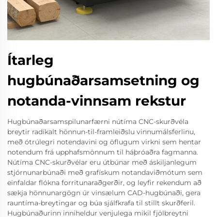
Ítarleg
hugbúnaðarsamsetning og
notanda-vinnsam rekstur
Hugbúnaðarsamspilunarfærni nútíma CNC-skurðvéla
breytir radíkalt hönnun-til-framleiðslu vinnumálsferlinu,
með ótrúlegri notendavini og öflugum virkni sem hentar
notendum frá upphafsmönnum til háþróaðra fagmanna.
Nútíma CNC-skurðvélar eru útbúnar með áskiljanlegum
stjórnunarbúnaði með grafískum notandaviðmótum sem
einfaldar flókna forritunaraðgerðir, og leyfir rekendum að
sækja hönnunargögn úr vinsælum CAD-hugbúnaði, gera
rauntíma-breytingar og búa sjálfkrafa til stillt skurðferil.
Hugbúnaðurinn inniheldur venjulega mikil fjölbreytni