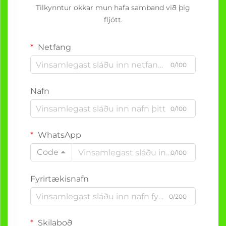
Tilkynntur okkar mun hafa samband við þig
fljótt.
Netfang
0/100
Nafn
0/100
WhatsApp
Code
0/100
Fyrirtækisnafn
0/200
Skilaboð