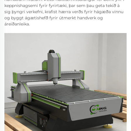
keppnishagsemi fyrir fyrirtæki, þar sem þau geta tekið á
sig þyngri verkefni, krafist hærra verðs fyrir hágæða vinnu
og byggt ágætishefð fyrir útmerkt handverk og
áreiðanleika.