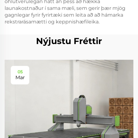
óhlutverulegan hátt án þess að hækka
launakostnaður í sama mæli, sem gerir þær mjög
gagnlegar fyrir fyrirtæki sem leita að að hámarka
rekstrarásamætti og keppnishæfileika.
Nýjustu Fréttir
05
Mar