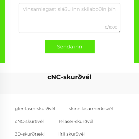
0/1000
Senda inn
cNC-skurðvél
gler-laser-skurðvél
skinn lasarmerkisvél
cNC-skurðvél
iR-laser-skurðvél
3D-skurðtæki
lítil skurðvél