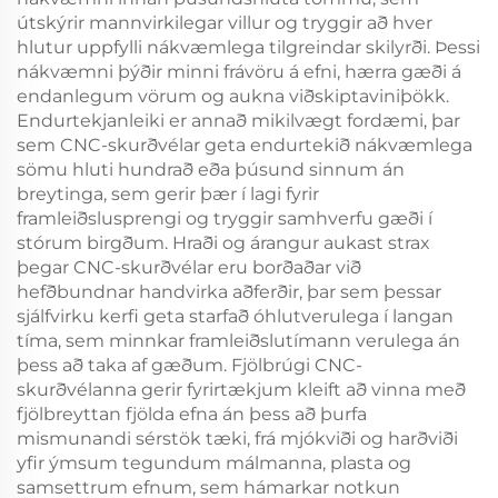
útskýrir mannvirkilegar villur og tryggir að hver
hlutur uppfylli nákvæmlega tilgreindar skilyrði. Þessi
nákvæmni þýðir minni frávöru á efni, hærra gæði á
endanlegum vörum og aukna viðskiptaviniþökk.
Endurtekjanleiki er annað mikilvægt fordæmi, þar
sem CNC-skurðvélar geta endurtekið nákvæmlega
sömu hluti hundrað eða þúsund sinnum án
breytinga, sem gerir þær í lagi fyrir
framleiðslusprengi og tryggir samhverfu gæði í
stórum birgðum. Hraði og árangur aukast strax
þegar CNC-skurðvélar eru borðaðar við
hefðbundnar handvirka aðferðir, þar sem þessar
sjálfvirku kerfi geta starfað óhlutverulega í langan
tíma, sem minnkar framleiðslutímann verulega án
þess að taka af gæðum. Fjölbrúgi CNC-
skurðvélanna gerir fyrirtækjum kleift að vinna með
fjölbreyttan fjölda efna án þess að þurfa
mismunandi sérstök tæki, frá mjókviði og harðviði
yfir ýmsum tegundum málmanna, plasta og
samsettrum efnum, sem hámarkar notkun