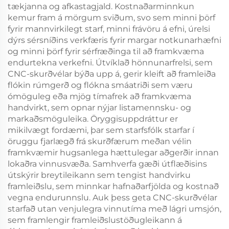
tækjanna og afkastagjald. Kostnaðarminnkun
kemur fram á mörgum sviðum, svo sem minni þörf
fyrir mannvirkilegt starf, minni frávöru á efni, úrelsi
dýrs sérsníðins verkfæris fyrir margar notkunarhæfni
og minni þörf fyrir sérfræðinga til að framkvæma
endurtekna verkefni. Útvíklað hönnunarfrelsi, sem
CNC-skurðvélar býða upp á, gerir kleift að framleiða
flókin rúmgerð og flókna smáatriði sem væru
ómöguleg eða mjög tímafrek að framkvæma
handvirkt, sem opnar nýjar listamennsku- og
markaðsmöguleika. Öryggisuppdráttur er
mikilvægt fordæmi, þar sem starfsfólk starfar í
öruggu fjarlægð frá skurðfærum meðan vélin
framkvæmir hugsanlega hættulegar aðgerðir innan
lokaðra vinnusvæða. Samhverfa gæði útflæðisins
útskýrir breytileikann sem tengist handvirku
framleiðslu, sem minnkar hafnaðarfjölda og kostnað
vegna endurunnslu. Auk þess geta CNC-skurðvélar
starfað utan venjulegra vinnutíma með lágri umsjón,
sem framlengir framleiðslustöðugleikann á