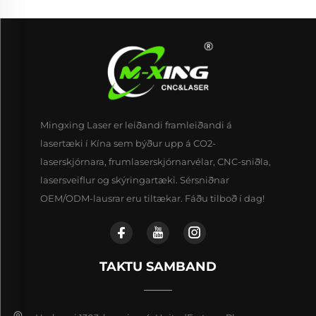
Mingxing Laser er leiðandi framleiðandi á
lasertæki í Kína sem býður upp á CO2-
laserskjórnara, frumlaserskjórnarvélar, CNC-sniðla,
lasersveiflur og skýringartæki. Sérsniðnar
OEM/ODM-lausrar eru tiltækar. Fáðu tilboð í dag!
TAKTU SAMBAND