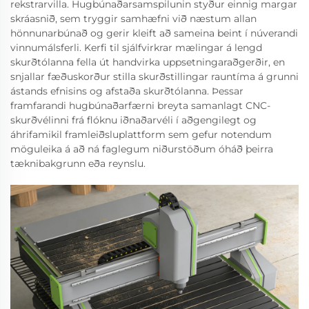
rekstrarvilla. Hugbúnaðarsamspilunin styður einnig margar
skráasnið, sem tryggir samhæfni við næstum allan
hönnunarbúnað og gerir kleift að sameina beint í núverandi
vinnumálsferli. Kerfi til sjálfvirkrar mælingar á lengd
skurðtólanna fella út handvirka uppsetningaraðgerðir, en
snjallar fæðuskorður stilla skurðstillingar rauntíma á grunni
ástands efnisins og afstaða skurðtólanna. Þessar
framfarandi hugbúnaðarfærni breyta samanlagt CNC-
skurðvélinni frá flóknu iðnaðarvéli í aðgengilegt og
áhrifamikil framleiðsluplattform sem gefur notendum
möguleika á að ná faglegum niðurstöðum óháð þeirra
tæknibakgrunn eða reynslu.