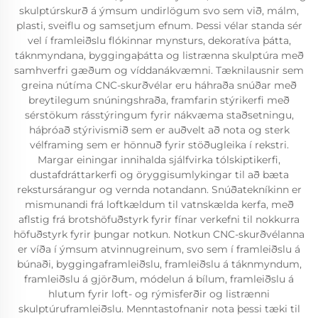
skulptúrskurð á ýmsum undirlögum svo sem við, málm,
plasti, sveiflu og samsetjum efnum. Þessi vélar standa sér
vel í framleiðslu flókinnar mynsturs, dekoratíva þátta,
táknmyndana, byggingaþátta og listrænna skulptúra með
samhverfri gæðum og víddanákvæmni. Tæknilausnir sem
greina nútíma CNC-skurðvélar eru háhraða snúðar með
breytilegum snúningshraða, framfarin stýrikerfi með
sérstökum rásstýringum fyrir nákvæma staðsetningu,
háþróað stýrivismið sem er auðvelt að nota og sterk
vélframing sem er hönnuð fyrir stöðugleika í rekstri.
Margar einingar innihalda sjálfvirka tólskiptikerfi,
dustafdráttarkerfi og öryggisumlykingar til að bæta
rekstursárangur og vernda notandann. Snúðatekníkinn er
mismunandi frá loftkældum til vatnskælda kerfa, með
aflstig frá brotshöfuðstyrk fyrir fínar verkefni til nokkurra
höfuðstyrk fyrir þungar notkun. Notkun CNC-skurðvélanna
er víða í ýmsum atvinnugreinum, svo sem í framleiðslu á
búnaði, byggingaframleiðslu, framleiðslu á táknmyndum,
framleiðslu á gjörðum, módelun á bílum, framleiðslu á
hlutum fyrir loft- og rýmisferðir og listrænni
skulptúruframleiðslu. Menntastofnanir nota þessi tæki til