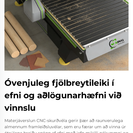
Óvenjuleg fjölbreytileiki í
efni og aðlögunarhæfni við
vinnslu
Materjáverslun CNC-skurðvéla gerir þær að raunverulega
almennum framleiðsluvélar, sem eru færar um að vinna úr