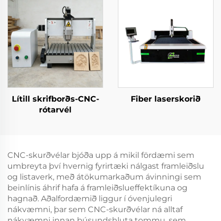
Lítill skrifborðs-CNC-
Fiber laserskorið
rótarvél
CNC-skurðvélar bjóða upp á mikil fördæmi sem
umbreyta því hvernig fyrirtæki nálgast framleiðslu
og listaverk, með átökumarkaðum ávinningi sem
beinlínis áhrif hafa á framleiðslueffektíkuna og
hagnað. Aðalfordæmið liggur í óvenjulegri
nákvæmni, þar sem CNC-skurðvélar ná alltaf
nákvæmni innan þúsundshluta tommu, sem