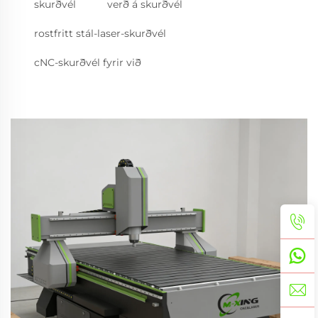
skurðvél
verð á skurðvél
rostfritt stál-laser-skurðvél
cNC-skurðvél fyrir við