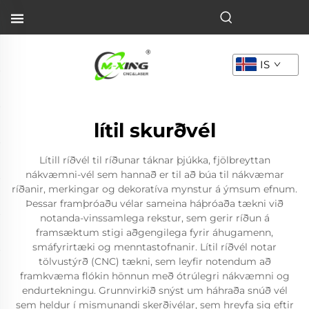
IS
lítil skurðvél
Lítill ríðvél til ríðunar táknar þjúkka, fjölbreyttan
nákvæmni-vél sem hannað er til að búa til nákvæmar
ríðanir, merkingar og dekoratíva mynstur á ýmsum efnum.
Þessar framþróaðu vélar sameina háþróaða tækni við
notanda-vinssamlega rekstur, sem gerir ríðun á
framsæktum stigi aðgengilega fyrir áhugamenn,
smáfyrirtæki og menntastofnanir. Lítil ríðvél notar
tölvustýrð (CNC) tækni, sem leyfir notendum að
framkvæma flókin hönnun með ótrúlegri nákvæmni og
endurtekningu. Grunnvirkið snýst um háhraða snúð vél
sem heldur í mismunandi skerðivélar, sem hreyfa sig eftir