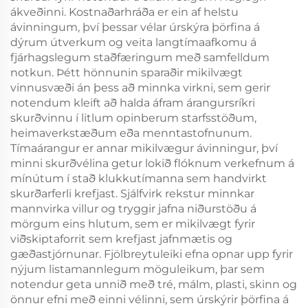
ákveðinni. Kostnaðarhráða er ein af helstu
ávinningum, því þessar vélar úrskýra þörfina á
dýrum útverkum og veita langtímaafkomu á
fjárhagslegum staðfæringum með samfelldum
notkun. Þétt hönnunin sparaðir mikilvægt
vinnusvæði án þess að minnka virkni, sem gerir
notendum kleift að halda áfram árangursríkri
skurðvinnu í litlum opinberum starfsstöðum,
heimaverkstæðum eða menntastofnunum.
Tímaárangur er annar mikilvægur ávinningur, því
minni skurðvélina getur lokið flóknum verkefnum á
mínútum í stað klukkutímanna sem handvirkt
skurðarferli krefjast. Sjálfvirk rekstur minnkar
mannvirka villur og tryggir jafna niðurstöðu á
mörgum eins hlutum, sem er mikilvægt fyrir
viðskiptaforrit sem krefjast jafnmætis og
gæðastjórnunar. Fjölbreytuleiki efna opnar upp fyrir
nýjum listamannlegum möguleikum, þar sem
notendur geta unnið með tré, málm, plasti, skinn og
önnur efni með einni vélinni, sem úrskýrir þörfina á