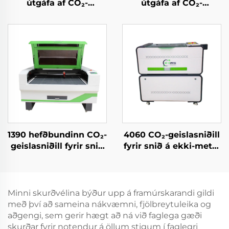
útgáfa af CO₂-
útgáfa af CO₂-
laserþurrkunarefni og
laserþurrkunarefni og
ríðvél fyrir akryl, við,
ríðvél fyrir akryl, við,
MDF – 150 W, 300 W
MDF – 150 W, 300 W
1390 hefðbundinn CO₂-
4060 CO₂-geislasniðill
geislasniðill fyrir snið
fyrir snið á ekki-metál
á akryl, viði og MDF
efni
Minni skurðvélina býður upp á framúrskarandi gildi
með því að sameina nákvæmni, fjölbreytuleika og
aðgengi, sem gerir hægt að ná við faglega gæði
skurðar fyrir notendur á öllum stigum í faglegri