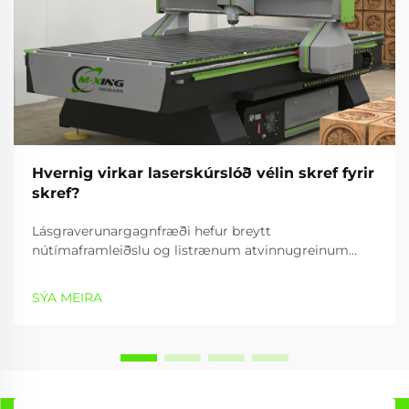
Hvernig virkar laserskúrslóð vélin skref fyrir
skref?
Lásgraverunargagnfræði hefur breytt
nútímaframleiðslu og listrænum atvinnugreinum
með því að veita nákvæmar, árangursríkar og
fjölbreytta getur til að vinna efni. Graverunartæki
SÝA MEIRA
notar samleitnan lásstrála til að búa til nákvæmar
mynstur,...