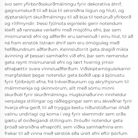
svo sem yfirborðsskurðmálningu fyrir dekoratíva áhrif,
gegnumskurð til að búa til sérsniðna lögun og hluti, og
dýptarskilyrt skurðmálningu til að búa til textúruð yfirborð
og rílífmyndir. Þessi fjölnota eiginleiki gerir notendum
kleift að rannsaka verkefni með misjöfnu efni, þar sem
mismunandi efni og aðferðir eru sameinuð í einu hlut, til að
ná fram einstök listræn áhrif sem eru ómöguleg með
hefðbundnum aðferðum. Kennsluforrit geta dregið mikla
ávinning af þessari samhæfni við efni, þar sem nemendur
geta reynt mismunandi efni og lært hvernig ýmsir
efnaþættir svara vinnsluaðferðum. Viðskiptamöguleikarnir
margfaldast þegar notendur geta boðið upp á þjónustu
fyrir fjölbreytt efna, frá tréverðlaunum og akrylhýsnum til
málmmerkja og skinnvörum, allt með sömu minni
skurðvél fyrir skurðmálningu. Hugbúnaðurinn inniheldur
venjulega stillingar og ráðleggingar sem eru ákveðnar fyrir
hverja efna-gerð, til að tryggja bestu niðurstöðurnar óháð
valinu undirlagi og koma í veg fyrir skemmdir sem orða
gætu af óviðeigandi stillingum. Þróuðir notendur geta
þróað sérsniðna efnaprófíl, sem víðka samhæfnina enn
frekar til að vinna með sérstök eða úrelt efni eftir þörfum