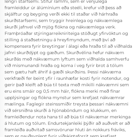
lengri starfsemi. Stífur rammi, sem er venjulega
framleiddur úr álúmíníum eða steéli, krefur við þess að
skjálftur og beyging verði ekki til staðar við hárhraða
skurðstarfsemi, sem tryggir hreinlega og nákvæmlega
skurði jafnvel við mjög flókna og nákvæmlega verk.
Framþróaðar stýringarreikniriteiga stöðugt yfirvöktun og
stilling á staðsetningu á hreyfimyndum, með því að
kompensera fyrir breytingar í álagi eða hraða til að viðhalda
jafnri skurðdýpt og gæðum. Skurðvélina hefur nákvæm
skurðás með nákvæmum lyftum sem viðhalda samhverfu
við mismunandi hraða og koma í veg fyrir brot á tólum
sem gætu haft áhrif á gæði skurðsins. Þessi nákvæma
verkfræði fer beint yfir í raunhæfar kosti fyrir notendur, og
gerir það kleift að búa til texta með mikilli nákvæmni sem
eru eins smáir og 0,5 mm háir, flókna merki með fínar
upplýsingar og flókna mynstur sem krefjast nákvæmrar
mælinga. Faglegir steinssmiðir treysta þessari nákvæmni
við sérsniðna skurði á hjónaböndum og klukkum, en
framleiðendur nota hana til að búa til nákvæmar merkinga
á hlutum og tólum. Endurtekjanleiki þýðir að auðvelt er að
framleiða auðvitað samsvörunar hluti án nokkurs fráviks,
sem er nauðsynlegt fyrir viðskiptaforrit sem krefjast