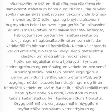
áður ákveðnum leiðum til að ríða, etxa eða fræsa efni
samkvæmt stafrænum hönnunum. Nútíma lítlar ríðvélar
styðja margar skráarsnið, svo sem vektormyndir, bitmap-
myndir og CAD-teikningar, og breyta stafrænum
hugmyndum beint í raunverulegar gerðir. Tæknilausninni
er unnið með skrefvélum til nákvæmrar staðsetningar,
háþróuðum stýriborðum fyrir sléttan rekstur og
áskiljanlegum hugbúnaðarviðmótum sem einfaldar
verkflæðið frá hönnun til framleiðslu. Þessar vélar standa
vel við ýmis efni, svo sem við, akryl, skinn, metallplötur,
plástik, gummí og jafnvel mjúkar steina.
Notkunarmöguleikarnir eru fjölbreyttir í ýmsum
atvinnugreinum og persónulegum verkefnum, svo sem í
úrbúningi sérsniðinna tákn, persónulegri gjörð á
dýrlingum, ríðun á verðlaunum, prófun á PCB, gerð
byggingamódel, listaverk, kennslusýningum og lítlum
framleiðsluverkefnum. Því miður er litla ríðvél í mikilli mæli
hentug fyrir notkun á borði, í verkstöðum með
takmarkaðan stað og fyrir færilegar ríðunartjónustur.
Öryggisviðmið eru venjulega með innbyggðum
neyðarstöðvunartakkum, verndarhylsum og