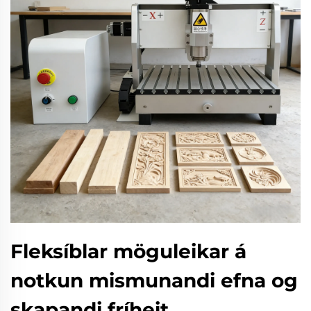
Fleksíblar möguleikar á
notkun mismunandi efna og
skapandi fríheit