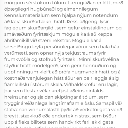
mörgum sérstökum tólum. Lærugráðan er létt, með
óþægilegri hugbúnaði og almennilegum
kennslumaterialum sem hjálpa nýjum notendum
að læra skurðartækni hratt. Þessi aðgengi lýsir
faglegum skurðargildi, sem gefur einstaklingum og
smávæðum fyrirtækjum möguleika á að keppa
áhrifamikill við stærri rekstrar. Möguleikar á
sérsníðingu leyfa persónulegar vörur sem hafa háa
verðmæti, sem opnar nýja tekjustrauma fyrir
frumkvöðla og stofnuð fyrirtæki. Minni skurðvélina
styður hratt módelgerð, sem gerir hönnuðum og
uppfinningum kleift að prófa hugmyndir hratt og á
kostnaðarvenjulegan hátt áður en þeir leggja á sig
framleiðslu í stórum skala. Viðhaldskröfur eru lágir,
þar sem flestar vélar krefjast aðeins einfalds
hreinsunar og sjaldan skiptingar á tólum, sem
tryggir áreiðanlega langtímaframleiðslu. Samspil við
stafrænan vinnumálastíl þýðir að verkefni geta verið
breytt, stækkuð eða endurtekin strax, sem býður
upp á fleksibiliteta sem handvirkt ferli ekki geta