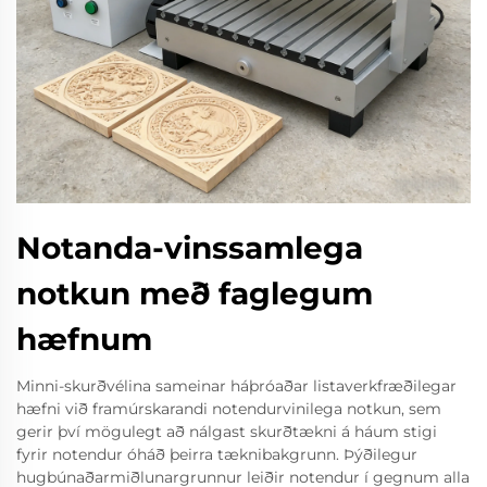
Notanda-vinssamlega
notkun með faglegum
hæfnum
Minni-skurðvélina sameinar háþróaðar listaverkfræðilegar
hæfni við framúrskarandi notendurvinilega notkun, sem
gerir því mögulegt að nálgast skurðtækni á háum stigi
fyrir notendur óháð þeirra tæknibakgrunn. Þýðilegur
hugbúnaðarmiðlunargrunnur leiðir notendur í gegnum alla