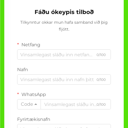
Fáðu ókeypis tilboð
Tilkynntur okkar mun hafa samband við þig
fljótt.
Netfang
0/100
Nafn
0/100
WhatsApp
Code
0/100
Fyrirtækisnafn