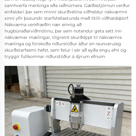
samhverfa merkinga eða raðnúmera. Gæðastjórnun verður
einfaldari þar sem minni skurðvélina viðheldur nákvæmni
sinni yfir þúsundir starfshélastunda með lítilli viðhaldsþörf.
Nákvæma verkfræðin nær einnig að
hugbúnaðarviðmótinu, þar sem notendur geta sett inn
nákvæmar mælingar, tilgreint skurðdýpt til nákvæmra
mælinga og forskoða niðurstöður áður en raunveruleg
skurðstarfsemi hefst, sem felur í sér að eyða engu efni og
tryggir fullkomnar niðurstöður á dýrum efnum.