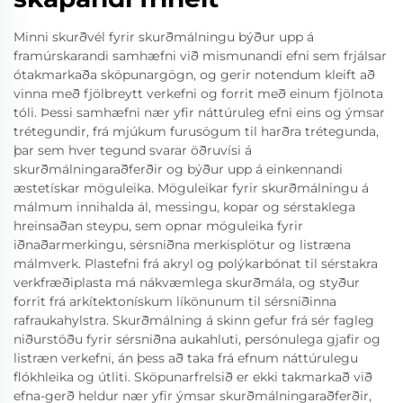
Minni skurðvél fyrir skurðmálningu býður upp á
framúrskarandi samhæfni við mismunandi efni sem frjálsar
ótakmarkaða sköpunargögn, og gerir notendum kleift að
vinna með fjölbreytt verkefni og forrit með einum fjölnota
tóli. Þessi samhæfni nær yfir náttúruleg efni eins og ýmsar
trétegundir, frá mjúkum furusögum til harðra trétegunda,
þar sem hver tegund svarar öðruvísi á
skurðmálningaraðferðir og býður upp á einkennandi
æstetískar möguleika. Möguleikar fyrir skurðmálningu á
málmum innihalda ál, messingu, kopar og sérstaklega
hreinsaðan steypu, sem opnar möguleika fyrir
iðnaðarmerkingu, sérsniðna merkisplötur og listræna
málmverk. Plastefni frá akryl og polýkarbónat til sérstakra
verkfræðiplasta má nákvæmlega skurðmála, og styður
forrit frá arkítektonískum líkönunum til sérsniðinna
rafraukahylstra. Skurðmálning á skinn gefur frá sér fagleg
niðurstöðu fyrir sérsniðna aukahluti, persónulega gjafir og
listræn verkefni, án þess að taka frá efnum náttúrulegu
flókhleika og útliti. Sköpunarfrelsið er ekki takmarkað við
efna-gerð heldur nær yfir ýmsar skurðmálningaraðferðir,