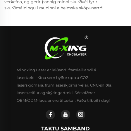
verkefna, og gerir þannig minni skurðvél fyrir
skurðmálningu í rauninni alheimska sköpunartól.
Mingxing Laser er leiðandi framleiðandi á
lasertæki í Kína sem býður upp á CO2-
laserskjórnara, frumlaserskjórnarvélar, CNC-sniðla,
lasersveiflur og skýringartæki. Sérsniðnar
OEM/ODM-lausrar eru tiltækar. Fáðu tilboð í dag!
TAKTU SAMBAND