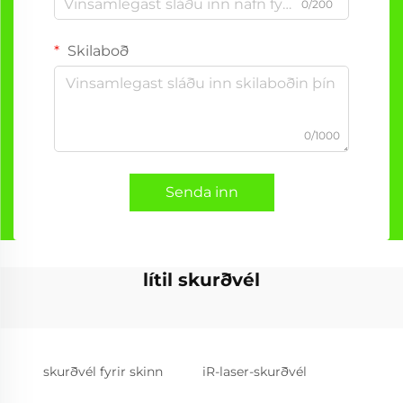
0/200
Skilaboð
0/1000
Senda inn
lítil skurðvél
skurðvél fyrir skinn
iR-laser-skurðvél