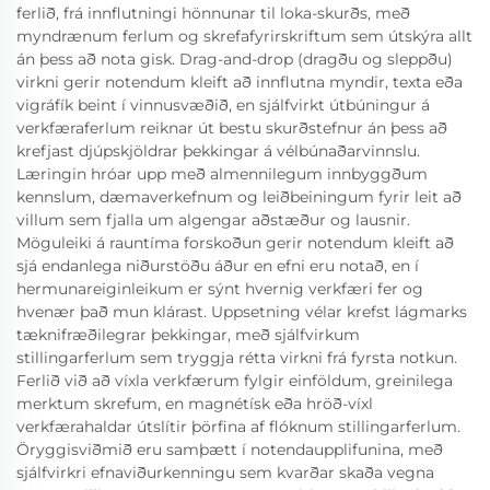
ferlið, frá innflutningi hönnunar til loka-skurðs, með
myndrænum ferlum og skrefafyrirskriftum sem útskýra allt
án þess að nota gisk. Drag-and-drop (dragðu og sleppðu)
virkni gerir notendum kleift að innflutna myndir, texta eða
vigráfík beint í vinnusvæðið, en sjálfvirkt útbúningur á
verkfæraferlum reiknar út bestu skurðstefnur án þess að
krefjast djúpskjöldrar þekkingar á vélbúnaðarvinnslu.
Læringin hróar upp með almennilegum innbyggðum
kennslum, dæmaverkefnum og leiðbeiningum fyrir leit að
villum sem fjalla um algengar aðstæður og lausnir.
Möguleiki á rauntíma forskoðun gerir notendum kleift að
sjá endanlega niðurstöðu áður en efni eru notað, en í
hermunareiginleikum er sýnt hvernig verkfæri fer og
hvenær það mun klárast. Uppsetning vélar krefst lágmarks
tæknifræðilegrar þekkingar, með sjálfvirkum
stillingarferlum sem tryggja rétta virkni frá fyrsta notkun.
Ferlið við að víxla verkfærum fylgir einföldum, greinilega
merktum skrefum, en magnétísk eða hröð-víxl
verkfærahaldar útslítir þörfina af flóknum stillingarferlum.
Öryggisviðmið eru samþætt í notendaupplifunina, með
sjálfvirkri efnaviðurkenningu sem kvarðar skaða vegna