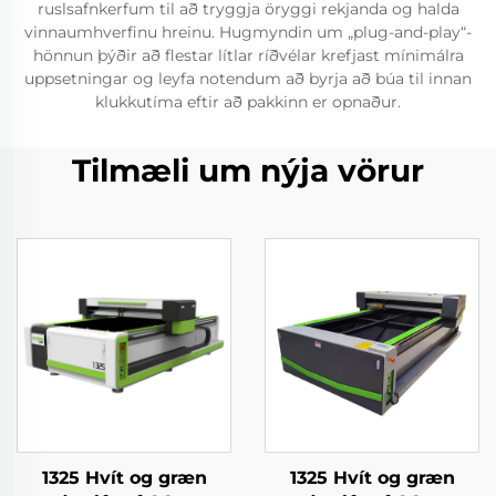
ruslsafnkerfum til að tryggja öryggi rekjanda og halda
vinnaumhverfinu hreinu. Hugmyndin um „plug-and-play“-
hönnun þýðir að flestar lítlar ríðvélar krefjast mínimálra
uppsetningar og leyfa notendum að byrja að búa til innan
klukkutíma eftir að pakkinn er opnaður.
Tilmæli um nýja vörur
1325 Hvít og græn
1325 Hvít og græn