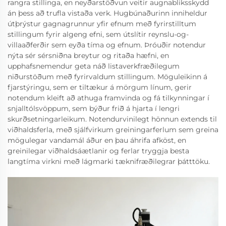
rangra stillinga, en neyðarstöðvun veitir augnabliksskydd
án þess að trufla vistaða verk. Hugbúnaðurinn inniheldur
útþrýstur gagnagrunnur yfir efnum með fyrirstilltum
stillingum fyrir algeng efni, sem útslítir reynslu-og-
villaaðferðir sem eyða tíma og efnum. Þróuðir notendur
nýta sér sérsniðna breytur og ritaða hæfni, en
upphafsnemendur geta náð listaverkfræðilegum
niðurstöðum með fyrirvaldum stillingum. Möguleikinn á
fjarstýringu, sem er tiltækur á mörgum línum, gerir
notendum kleift að athuga framvinda og fá tilkynningar í
snjalltólsvöppum, sem býður frið á hjarta í lengri
skurðsetningarleikum. Notendurvinilegt hönnun extends til
viðhaldsferla, með sjálfvirkum greiningarferlum sem greina
mögulegar vandamál áður en þau áhrifa afköst, en
greinilegar viðhaldsáætlanir og ferlar tryggja besta
langtíma virkni með lágmarki tæknifræðilegrar þátttöku.