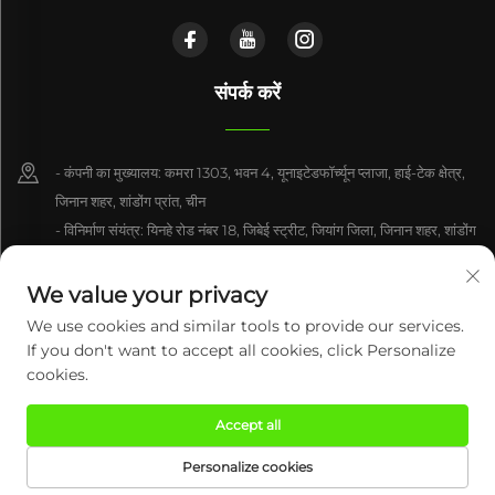
संपर्क करें
- कंपनी का मुख्यालय: कमरा 1303, भवन 4, यूनाइटेडफॉर्च्यून प्लाजा, हाई-टेक क्षेत्र,
जिनान शहर, शांडोंग प्रांत, चीन
- विनिर्माण संयंत्र: यिनहे रोड नंबर 18, जिबेई स्ट्रीट, जियांग जिला, जिनान शहर, शांडोंग
प्रांत, चीन
We value your privacy
+86-15550470662
We use cookies and similar tools to provide our services.
If you don't want to accept all cookies, click Personalize
[email protected]
cookies.
Accept all
कॉपीराइट © 2026 सेंचुरी मिंगशिंग (जिनान) इंटेलिजेंट टेक्नोलॉजी कंपनी लिमिटेड। सर्वाधिकार
सुरक्षित।
गोपनीयता नीति
Personalize cookies