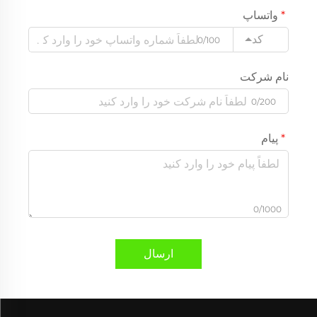
واتساپ
کد
0/100
نام شرکت
0/200
پیام
0/1000
ارسال