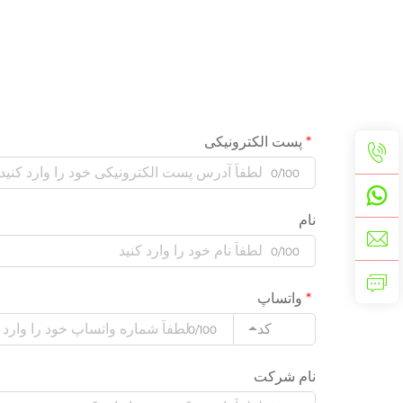
پست الکترونیکی
0/100
نام
0/100
واتساپ
کد
0/100
نام شرکت