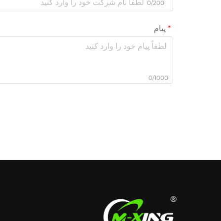
0/200
پیام
0/1000