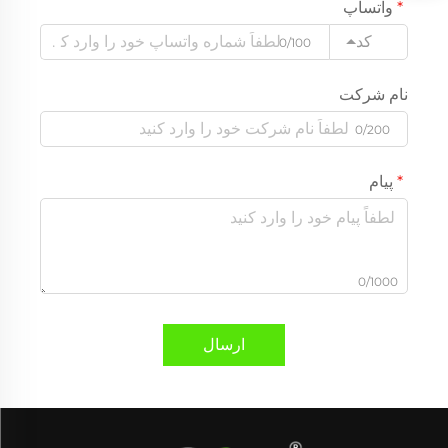
واتساپ
کد
0/100
نام شرکت
0/200
پیام
0/1000
ارسال