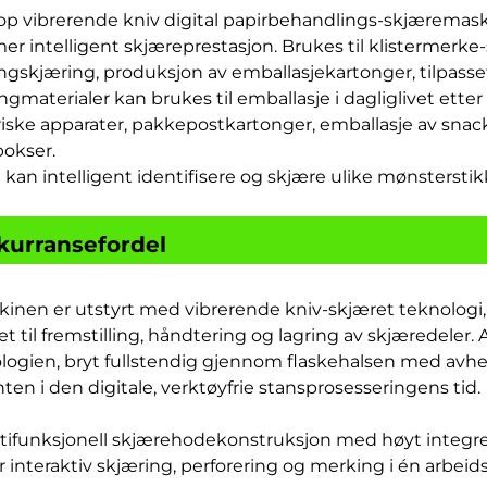
op vibrerende kniv digital papirbehandlings-skjæremaskin,
 mer intelligent skjæreprestasjon. Brukes til klistermerke
ngskjæring, produksjon av emballasjekartonger, tilpasse
ngmaterialer kan brukes til emballasje i dagliglivet ette
riske apparater, pakkepostkartonger, emballasje av snac
okser.
 kan intelligent identifisere og skjære ulike mønsterstikk
kurransefordel
skinen er utstyrt med vibrerende kniv-skjæret teknolog
et til fremstilling, håndtering og lagring av skjæredeler.
logien, bryt fullstendig gjennom flaskehalsen med avhe
nten i den digitale, verktøyfrie stansprosesseringens tid.
ltifunksjonell skjærehodekonstruksjon med høyt integre
ter interaktiv skjæring, perforering og merking i én arbei