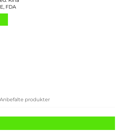
ed: Kina
CE, FDA
Anbefalte produkter