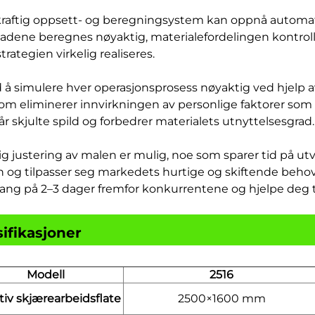
 kraftig oppsett- og beregningsystem kan oppnå automat
adene beregnes nøyaktig, materialefordelingen kontrolle
trategien virkelig realiseres.
d å simulere hver operasjonsprosess nøyaktig ved hjelp a
om eliminerer innvirkningen av personlige faktorer som a
r skjulte spild og forbedrer materialets utnyttelsesgrad.
dlig justering av malen er mulig, noe som sparer tid på utv
n og tilpasser seg markedets hurtige og skiftende beho
rang på 2–3 dager fremfor konkurrentene og hjelpe deg 
ifikasjoner
Modell
2516
tiv skjærearbeidsflate
2500×1600 mm