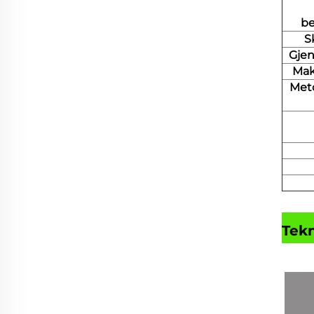
be
S
Gjen
Mak
Meto
Tekn