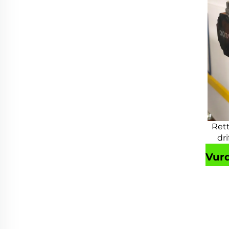
Rett
dri
Vur