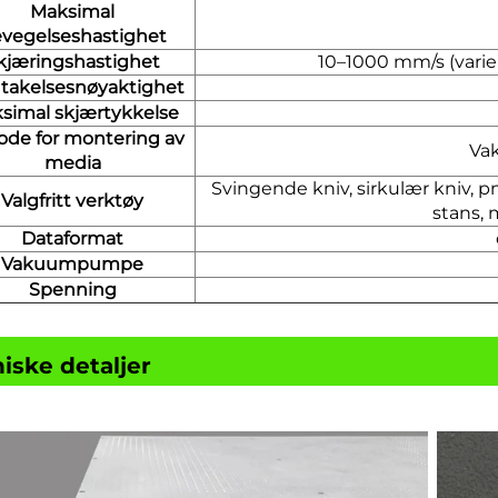
Maksimal
vegelseshastighet
kjæringshastighet
10–1000 mm/s (varie
takelsesnøyaktighet
simal skjærtykkelse
de for montering av
Va
media
Svingende kniv, sirkulær kniv, p
Valgfritt verktøy
stans, 
Dataformat
Vakuumpumpe
Spenning
iske detaljer