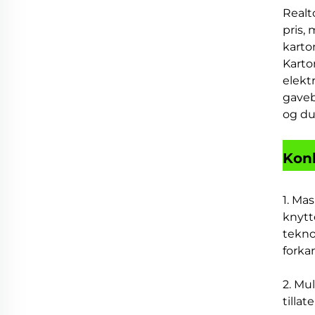
Realt
pris,
karto
Karto
elekt
gaveb
og du
Kon
1. Ma
knytt
tekno
forka
2. Mu
tilla