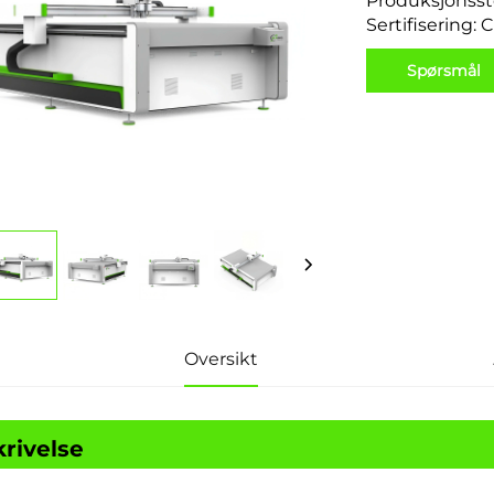
Produksjonsst
Sertifisering: 
Spørsmål
Oversikt
rivelse