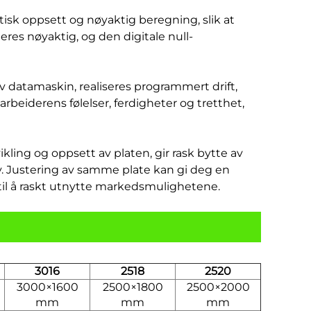
isk oppsett og nøyaktig beregning, slik at
res nøyaktig, og den digitale null-
v datamaskin, realiseres programmert drift,
rbeiderens følelser, ferdigheter og tretthet,
ikling og oppsett av platen, gir rask bytte av
v. Justering av samme plate kan gi deg en
til å raskt utnytte markedsmulighetene.
3016
2518
2520
3000×1600
2500×1800
2500×2000
mm
mm
mm