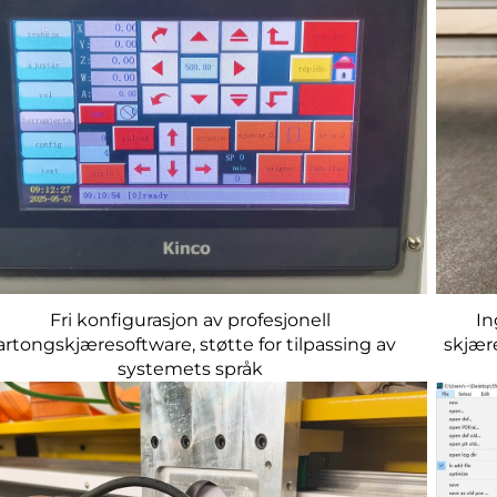
Fri konfigurasjon av profesjonell
In
artongskjæresoftware, støtte for tilpassing av
skjær
systemets språk