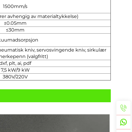
1500mm/s
rer avhengig av materialtykkelse)
±0.05mm
≤30mm
kuumadsorpsjon
neumatisk kniv, servosvingende kniv, sirkulær
merkepenn (valgfritt)
dxf, plt, ai, pdf
7,5 kW/9 kW
380V/220V