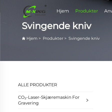
Hjem
Produkter
An
Svingende kniv
Hjem
>
Produkter
>
Svingende kniv
ALLE PRODUKTER
CO₂-Laser-Skjæremaskin For
Gravering