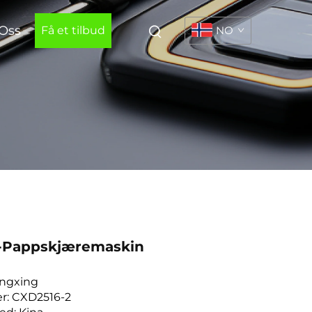
Oss
Få et tilbud
NO
-Pappskjæremaskin
ingxing
: CXD2516-2