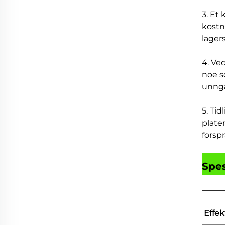
3. Et
kostn
lagers
4. Ve
noe s
unngå
5. Ti
plate
forsp
Spes
Effek