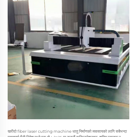
खरीदो
fiber laser cutting machine
धातु निर्माणको व्यवसायको लागि सबैभन्दा