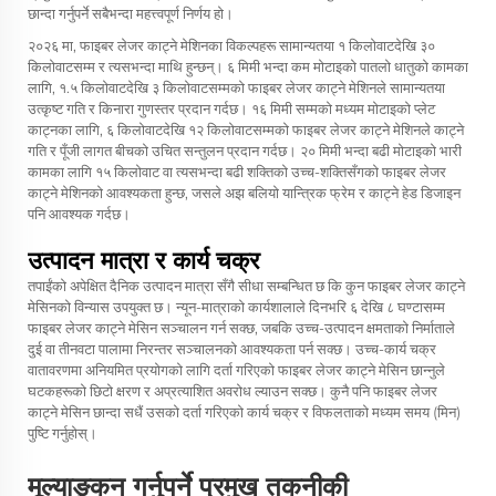
छान्दा गर्नुपर्ने सबैभन्दा महत्त्वपूर्ण निर्णय हो।
२०२६ मा, फाइबर लेजर काट्ने मेशिनका विकल्पहरू सामान्यतया १ किलोवाटदेखि ३०
किलोवाटसम्म र त्यसभन्दा माथि हुन्छन्। ६ मिमी भन्दा कम मोटाइको पातलो धातुको कामका
लागि, १.५ किलोवाटदेखि ३ किलोवाटसम्मको फाइबर लेजर काट्ने मेशिनले सामान्यतया
उत्कृष्ट गति र किनारा गुणस्तर प्रदान गर्दछ। १६ मिमी सम्मको मध्यम मोटाइको प्लेट
काट्नका लागि, ६ किलोवाटदेखि १२ किलोवाटसम्मको फाइबर लेजर काट्ने मेशिनले काट्ने
गति र पूँजी लागत बीचको उचित सन्तुलन प्रदान गर्दछ। २० मिमी भन्दा बढी मोटाइको भारी
कामका लागि १५ किलोवाट वा त्यसभन्दा बढी शक्तिको उच्च-शक्तिसँगको फाइबर लेजर
काट्ने मेशिनको आवश्यकता हुन्छ, जसले अझ बलियो यान्त्रिक फ्रेम र काट्ने हेड डिजाइन
पनि आवश्यक गर्दछ।
उत्पादन मात्रा र कार्य चक्र
तपाईंको अपेक्षित दैनिक उत्पादन मात्रा सँगै सीधा सम्बन्धित छ कि कुन फाइबर लेजर काट्ने
मेसिनको विन्यास उपयुक्त छ। न्यून-मात्राको कार्यशालाले दिनभरि ६ देखि ८ घण्टासम्म
फाइबर लेजर काट्ने मेसिन सञ्चालन गर्न सक्छ, जबकि उच्च-उत्पादन क्षमताको निर्माताले
दुई वा तीनवटा पालामा निरन्तर सञ्चालनको आवश्यकता पर्न सक्छ। उच्च-कार्य चक्र
वातावरणमा अनियमित प्रयोगको लागि दर्ता गरिएको फाइबर लेजर काट्ने मेसिन छान्नुले
घटकहरूको छिटो क्षरण र अप्रत्याशित अवरोध ल्याउन सक्छ। कुनै पनि फाइबर लेजर
काट्ने मेसिन छान्दा सधैं उसको दर्ता गरिएको कार्य चक्र र विफलताको मध्यम समय (मिन)
पुष्टि गर्नुहोस्।
मूल्याङ्कन गर्नुपर्ने प्रमुख तकनीकी