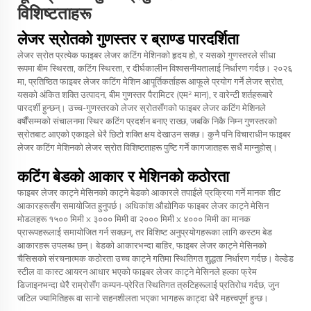
विशिष्टताहरू
लेजर स्रोतको गुणस्तर र ब्राण्ड पारदर्शिता
लेजर स्रोत प्रत्येक फाइबर लेजर कटिंग मेशिनको हृदय हो, र यसको गुणस्तरले सीधा
रूपमा बीम स्थिरता, कटिंग स्थिरता, र दीर्घकालीन विश्वसनीयतालाई निर्धारण गर्दछ। २०२६
मा, प्रतिष्ठित फाइबर लेजर कटिंग मेशिन आपूर्तिकर्ताहरू आफूले प्रयोग गर्ने लेजर स्रोत,
यसको अंकित शक्ति उत्पादन, बीम गुणस्तर पैरामिटर (एम² मान), र वारेन्टी शर्तहरूबारे
पारदर्शी हुन्छन्। उच्च-गुणस्तरको लेजर स्रोतसँगको फाइबर लेजर कटिंग मेशिनले
वर्षौंसम्मको संचालनमा स्थिर कटिंग प्रदर्शन बनाए राख्छ, जबकि निकै निम्न गुणस्तरको
स्रोतबाट आएको एकाइले धेरै छिटो शक्ति क्षय देखाउन सक्छ। कुनै पनि विचाराधीन फाइबर
लेजर कटिंग मेशिनको लेजर स्रोत विशिष्टताहरू पुष्टि गर्ने कागजातहरू सधैं माग्नुहोस्।
कटिंग बेडको आकार र मेशिनको कठोरता
फाइबर लेजर काट्ने मेसिनको काट्ने बेडको आकारले तपाईंले प्रक्रिया गर्ने मानक शीट
आकारहरूसँग समायोजित हुनुपर्छ। अधिकांश औद्योगिक फाइबर लेजर काट्ने मेसिन
मोडलहरू १५०० मिमी x ३००० मिमी वा २००० मिमी x ४००० मिमी का मानक
प्रारूपहरूलाई समायोजित गर्न सक्छन्, तर विशिष्ट अनुप्रयोगहरूका लागि कस्टम बेड
आकारहरू उपलब्ध छन्। बेडको आकारभन्दा बाहिर, फाइबर लेजर काट्ने मेसिनको
चैसिसको संरचनात्मक कठोरता उच्च काट्ने गतिमा स्थितिगत शुद्धता निर्धारण गर्दछ। वेल्डेड
स्टील वा कास्ट आयरन आधार भएको फाइबर लेजर काट्ने मेसिनले हल्का फ्रेम
डिजाइनभन्दा धेरै राम्रोसँग कम्पन-प्रेरित स्थितिगत त्रुटिहरूलाई प्रतिरोध गर्दछ, जुन
जटिल ज्यामितिहरू वा सानो सहनशीलता भएका भागहरू काट्दा धेरै महत्त्वपूर्ण हुन्छ।