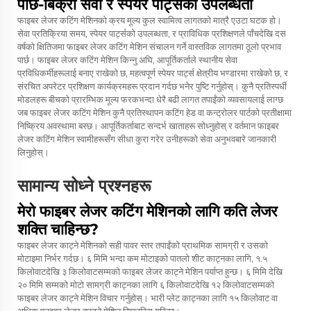
पछि-बिक्री सेवा र स्पेयर पार्ट्सको उपलब्धता
फाइबर लेजर कटिंग मेशिनको क्रय मूल्य कुल स्वामित्व लागतको मात्रै एउटा घटक हो।
सेवा प्रतिक्रिया समय, स्पेयर पार्ट्सको उपलब्धता, र प्राविधिक प्रशिक्षणले पाँचदेखि दस
वर्षको क्षितिजमा फाइबर लेजर कटिंग मेशिन संचालन गर्ने वास्तविक लागतमा ठूलो प्रभाव
पार्छ। फाइबर लेजर कटिंग मेशिन किन्नु अघि, आपूर्तिकर्ताले स्थानीय सेवा
प्रविधिकर्मीहरूलाई बनाए राखेको छ, महत्वपूर्ण स्पेयर पार्ट्स क्षेत्रीय भण्डारमा राखेको छ, र
संरचित अपरेटर प्रशिक्षण कार्यक्रमहरू प्रदान गर्दछ भनेर पुष्टि गर्नुहोस्। कुनै प्रतिस्पर्धी
मोडलहरू बीचको प्रारम्भिक मूल्य फरकभन्दा धेरै बढी लागत तपाईंको व्यवसायलाई लाग्छ
जब फाइबर लेजर कटिंग मेशिन कुनै प्रतिस्थापन कटिंग हेड वा कन्ट्रोलर पार्टको प्रतीक्षामा
निष्क्रिय अवस्थामा बस्छ। आपूर्तिकर्ताबाट सन्दर्भ खाताहरू सोध्नुहोस् र वर्तमान फाइबर
लेजर कटिंग मेशिन स्वामीहरूसँग सीधा कुरा गरेर उनीहरूको सेवा अनुभवबारे जानकारी
लिनुहोस्।
सामान्य सोध्ने प्रश्नहरू
मेरो फाइबर लेजर कटिंग मेशिनको लागि कति लेजर
शक्ति चाहिन्छ?
फाइबर लेजर काट्ने मेशिनको सही पावर स्तर तपाईंको प्राथमिक सामग्री र उसको
मोटाइमा निर्भर गर्दछ। ६ मिमि भन्दा कम मोटाइको पातलो शीट काट्नका लागि, १.५
किलोवाटदेखि ३ किलोवाटसम्मको फाइबर लेजर काट्ने मेशिन पर्याप्त हुन्छ। ६ मिमि देखि
२० मिमि सम्मको मोटो सामग्री काट्नका लागि ६ किलोवाटदेखि १२ किलोवाटसम्मको
फाइबर लेजर काट्ने मेशिन विचार गर्नुहोस्। भारी प्लेट काट्नका लागि १५ किलोवाट वा