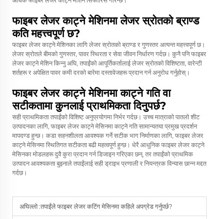
अधिक फाइबर लेजर काट्ने मेशिन सिफारिस गरिन्छ।
फाइबर लेजर काट्ने मेशिनमा लेजर स्रोतको ब्राण्ड
कति महत्त्वपूर्ण छ?
फाइबर लेजर काट्ने मेशिनका लागि लेजर स्रोतको ब्राण्ड र गुणस्तर अत्यन्त महत्त्वपूर्ण छ।
लेजर स्रोतले बीमको गुणस्तर, पावर स्थिरता र सेवा जीवन निर्धारण गर्दछ। कुनै पनि फाइबर
लेजर काट्ने मेशिन किन्नु अघि, तपाईंको आपूर्तिकर्तालाई लेजर स्रोतको विशिष्टता, वारेन्टी
शर्तहरू र अपेक्षित पावर कमी दरको बारेमा दस्तावेजहरू प्रदान गर्न अनुरोध गर्नुहोस्।
फाइबर लेजर काट्ने मेशिनमा काट्ने गति वा
सटीकतामा कुनलाई प्राथमिकता दिनुपर्छ?
सही प्राथमिकता तपाईंको विशिष्ट अनुप्रयोगमा निर्भर गर्दछ। उच्च मात्राको पातलो शीट
उत्पादनका लागि, फाइबर लेजर काट्ने मेसिनमा काट्ने गति सामान्यतया प्रमुख प्रदर्शन
मापदण्ड हुन्छ। कडा सहनशीलता आवश्यक गर्ने सटीक भाग निर्माणका लागि, फाइबर लेजर
काट्ने मेसिनमा स्थितिगत सटीकता बढी महत्वपूर्ण हुन्छ। धेरै आधुनिक फाइबर लेजर काट्ने
मेसिनका मोडलहरू दुवै कुरा प्रदान गर्न डिजाइन गरिएका छन्, तर तपाईंको प्राथमिक
उत्पादन आवश्यकता बुझ्नाले तपाईंलाई सही ड्राइभ प्रणाली र नियन्त्रक विन्यास छान्न मद्दत
गर्दछ।
अघिल्लो :
तपाईंले फाइबर लेजर कटिंग मेसिनमा कहिले अपग्रेड गर्नुपर्छ?