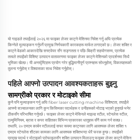
यो गाइडले तपाईंलाई २०२६ मा फाइबर लेजर काट्ने मेशिनमा निवेश गर्नु अघि प्रत्येक
किन्नेले मूल्याङ्कन गर्नुपर्ने प्रमुख निर्णयकारी कारकहरू मार्फत लगाएको छ। लेजर शक्ति र
काट्ने बेडको आकारदेखि सफ्टवेयर सँग सङ्गतता र पछि-बिक्री सहयोगसम्म, प्रत्येक
तत्वले तपाईंको विशिष्ट उत्पादन वातावरणमा फाइबर लेजर काट्ने मेशिनको प्रदर्शनमा सिधै
भूमिका खेल्छ। यी अन्तर्दृष्टिहरू प्रयोग गरेर बुद्धिमानीपूर्ण प्रश्नहरू सोध्नुहोस्, विकल्पहरूको
तुलना गर्नुहोस् र विश्वासका साथ निवेश गर्नुहोस्।
पहिले आफ्नो उत्पादन आवश्यकताहरू बुझ्नु
सामग्रीको प्रकार र मोटाइको सीमा
कुनै पनि मूल्याङ्कन गर्नु अघि
fiber laser cutting machine
विशिष्टता, तपाईंले
आफ्नो सञ्चालनका लागि कुन किसिमका पदार्थहरू र उनीहरूको मोटाइ भएको हुनुपर्छ भनेर
ठीकसँग परिभाषित गर्नुपर्छ। फाइबर लेजर काट्ने मेसिनले माइल्ड स्टील, स्टेनलेस स्टील,
एल्युमिनियम, ब्रास र कपर सहितका विभिन्न प्रकारका धातुहरू सँगै काम गर्न सक्छ।
तथापि, २० एमएम कार्बन स्टीललाई सफा रूपमा काट्नका लागि आवश्यक लेजर शक्ति १
एमएम स्टेनलेस शीटका कामका लागि आवश्यक शक्तिभन्दा धेरै फरक हुन्छ। तपाईंको
प्रमुख पदार्थ र मोटाइको प्रोफाइलसँग शक्ति उत्पादन मिलाउनु फाइबर लेजर काट्ने मेसिन