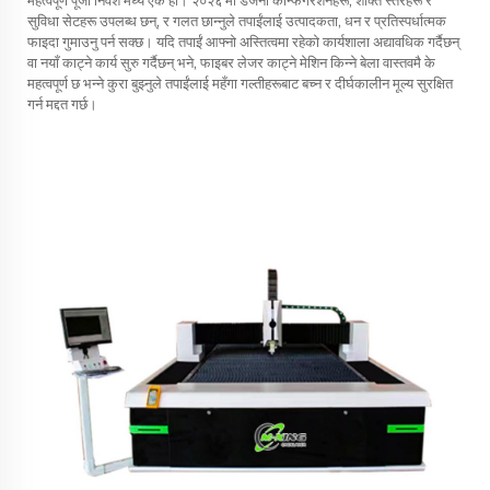
महत्वपूर्ण पूँजी निवेश मध्ये एक हो। २०२६ मा डजनौं कन्फिगरेशनहरू, शक्ति स्तरहरू र
सुविधा सेटहरू उपलब्ध छन्, र गलत छान्नुले तपाईंलाई उत्पादकता, धन र प्रतिस्पर्धात्मक
फाइदा गुमाउनु पर्न सक्छ। यदि तपाईं आफ्नो अस्तित्वमा रहेको कार्यशाला अद्यावधिक गर्दैछन्
वा नयाँ काट्ने कार्य सुरु गर्दैछन् भने, फाइबर लेजर काट्ने मेशिन किन्ने बेला वास्तवमै के
महत्वपूर्ण छ भन्ने कुरा बुझ्नुले तपाईंलाई महँगा गल्तीहरूबाट बच्न र दीर्घकालीन मूल्य सुरक्षित
गर्न मद्दत गर्छ।