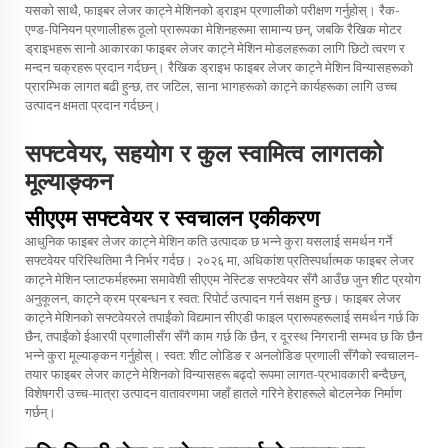
यसको साथै, फाइबर लेजर काट्ने मेशिनको ड्राइभ प्रणालीको परीक्षण गर्नुहोस्। रैक-
एण्ड-पिनियन प्रणालीहरू ठूलो प्रारूपका मेशिनहरूमा सामान्य छन्, जबकि रैखिक मोटर
ड्राइभहरू सानो आकारका फाइबर लेजर काट्ने मेशिन मोडलहरूका लागि छिटो त्वरण र
मन्दन चक्रहरू प्रदान गर्दछन्। रैखिक ड्राइभ फाइबर लेजर काट्ने मेशिन विन्यासहरूको
प्रारम्भिक लागत बढी हुन्छ, तर जटिल, साना भागहरूको काट्ने कार्यहरूका लागि उच्च
उत्पादन क्षमता प्रदान गर्दछन्।
सफ्टवेयर, सहयोग र कुल स्वामित्व लागतको
मूल्याङ्कन
सीएएम सफ्टवेयर र स्वचालन एकीकरण
आधुनिक फाइबर लेजर काट्ने मेशिन कति उत्पादक छ भन्ने कुरा यसलाई समर्थन गर्ने
सफ्टवेयर परिस्थितिमा नै निर्भर गर्दछ। २०२६ मा, अधिकांश प्रतिस्पर्धात्मक फाइबर लेजर
काट्ने मेशिन प्लाटफर्महरूमा समावेशी सीएएम नेस्टिङ सफ्टवेयर सँगै आउँछ जुन शीट प्रयोग
अनुकूलन, काट्ने क्रम प्रबन्धन र स्वत: रिपोर्ट उत्पादन गर्न सक्षम हुन्छ। फाइबर लेजर
काट्ने मेशिनको सफ्टवेयरले तपाईंको विद्यमान सीएडी फाइल प्रारूपहरूलाई समर्थन गर्छ कि
छैन, तपाईंको ईआरपी प्रणालीसँग सँगै काम गर्छ कि छैन, र दूरस्थ निगरानी सम्भव छ कि छैन
भन्ने कुरा मूल्याङ्कन गर्नुहोस्। स्वत: शीट लोडिङ र अनलोडिङ प्रणाली सँगैको स्वचालन-
तयार फाइबर लेजर काट्ने मेशिनको विन्यासहरू बढ्दो रूपमा लागत-प्रभावकारी बन्दैछन्,
विशेषगरी उच्च-मात्रा उत्पादन वातावरणमा जहाँ हातले गरिने हेराहरूले बोटलनेक निर्माण
गर्छन्।