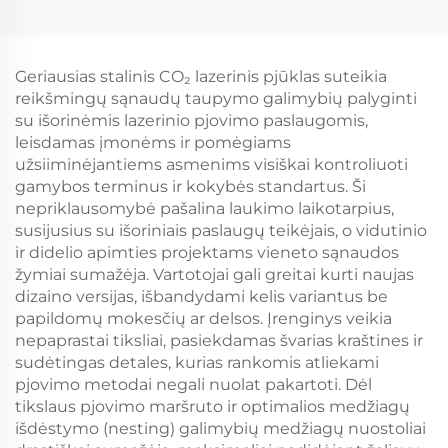
valymo mašina – 4
funkcijos viename
įrenginyje
Geriausias stalinis CO₂ lazerinis pjūklas suteikia
reikšmingų sąnaudų taupymo galimybių palyginti
su išorinėmis lazerinio pjovimo paslaugomis,
leisdamas įmonėms ir pomėgiams
užsiiminėjantiems asmenims visiškai kontroliuoti
gamybos terminus ir kokybės standartus. Ši
nepriklausomybė pašalina laukimo laikotarpius,
susijusius su išoriniais paslaugų teikėjais, o vidutinio
ir didelio apimties projektams vieneto sąnaudos
žymiai sumažėja. Vartotojai gali greitai kurti naujas
dizaino versijas, išbandydami kelis variantus be
papildomų mokesčių ar delsos. Įrenginys veikia
nepaprastai tiksliai, pasiekdamas švarias kraštines ir
sudėtingas detales, kurias rankomis atliekami
pjovimo metodai negali nuolat pakartoti. Dėl
tikslaus pjovimo maršruto ir optimalios medžiagų
išdėstymo (nesting) galimybių medžiagų nuostoliai