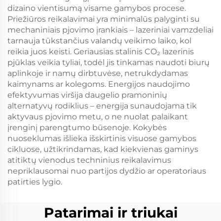
dizaino vientisumą visame gamybos procese.
Priežiūros reikalavimai yra minimalūs palyginti su
mechaniniais pjovimo įrankiais – lazeriniai vamzdeliai
tarnauja tūkstančius valandų veikimo laiko, kol
reikia juos keisti. Geriausias stalinis CO₂ lazerinis
pjūklas veikia tyliai, todėl jis tinkamas naudoti biurų
aplinkoje ir namų dirbtuvėse, netrukdydamas
kaimynams ar kolegoms. Energijos naudojimo
efektyvumas viršija daugelio pramoninių
alternatyvų rodiklius – energija sunaudojama tik
aktyvaus pjovimo metu, o ne nuolat palaikant
įrenginį parengtumo būsenoje. Kokybės
nuoseklumas išlieka išskirtinis visuose gamybos
cikluose, užtikrindamas, kad kiekvienas gaminys
atitiktų vienodus techninius reikalavimus
nepriklausomai nuo partijos dydžio ar operatoriaus
patirties lygio.
Patarimai ir triukai