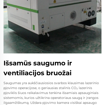
Išsamūs saugumo ir
ventiliacijos bruožai
Saugumas yra aukščiausiosios svarbos klausimas lazerinio
pjovimo operacijose, o geriausias stalinis CO₂ lazerinis
pjoviklis šiuos reikalavimus tenkina išsamiais apsauginiais
sistemomis, kurios užtikrina operatoriaus saugą ir įrangos
ilgaamžiškumą. Uždara pjovimo kamera visiškai apsaugo