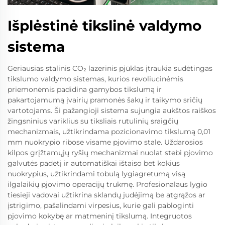
Išplėstinė tikslinė valdymo
sistema
Geriausias stalinis CO₂ lazerinis pjūklas įtraukia sudėtingas
tikslumo valdymo sistemas, kurios revoliucinėmis
priemonėmis padidina gamybos tikslumą ir
pakartojamumą įvairių pramonės šakų ir taikymo sričių
vartotojams. Ši pažangioji sistema sujungia aukštos raiškos
žingsninius variklius su tiksliais rutulinių sraigčių
mechanizmais, užtikrindama pozicionavimo tikslumą 0,01
mm nuokrypio ribose visame pjovimo stale. Uždarosios
kilpos grįžtamųjų ryšių mechanizmai nuolat stebi pjovimo
galvutės padėtį ir automatiškai ištaiso bet kokius
nuokrypius, užtikrindami tobulą lygiagretumą visą
ilgalaikių pjovimo operacijų trukmę. Profesionalaus lygio
tiesieji vadovai užtikrina sklandų judėjimą be atgrąžos ar
įstrigimo, pašalindami virpesius, kurie gali pabloginti
pjovimo kokybę ar matmeninį tikslumą. Integruotos