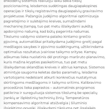
enkoderių sistemos realiuoju laiku sekia tikslų
pozicionavimą, leisdamos sudėtingas daugiapakopines
operacijas ir tikslų registravimą daugiaspalvių graviravimo
projektuose. Pažangūs judėjimo algoritmai optimizuoja
pagreitėjimo ir sulėtėjimo kreives, sumažindami
mechaninę įtampą, tuo pat metu išlaikydami aukštą
apdorojimo našumą, kad būtų pagerinta našumas.
Tikslumo valdymo sistema palaiko kintamo greičio
pjovimą, automatiškai pritaikydama judėjimo greitį pagal
medžiagos savybes ir pjovimo sudėtingumą, užtikrindama
optimalius rezultatus įvairiose taikymo srityse. Kampų
aiškumas lieka nuolatinis dėl protingo maršruto planavimo,
kuris mažina krypties pasikeitimus, tuo pat metu
išlaikydamas sklandžias kreives ir aštrius kampus. Sistemos
atmintyje saugoma keletas darbo parametrų, leisdama
vartotojams nedelsiant atkurti konkrečius nustatymus
skirtingoms medžiagoms ir taikymo sritims. Kalibravimo
procedūros lieka paprastos – automatinės programos
patikrina ir sureguliuoja sistemos tikslumą be specialių
įrankių ar išplėstinių techninių žinių. Temperatūros
kompensavimo algoritmai atsižvelgia į šiluminio
išsiplėtimo poveikį, išlaikydami tikslumą net ilgalaikės