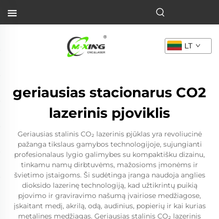
LT
geriausias stacionarus CO2
lazerinis pjoviklis
Geriausias stalinis CO₂ lazerinis pjūklas yra revoliucinė
pažanga tikslaus gamybos technologijoje, sujungianti
profesionalaus lygio galimybes su kompaktišku dizainu,
tinkamu namų dirbtuvėms, mažosioms įmonėms ir
švietimo įstaigoms. Ši sudėtinga įranga naudoja anglies
dioksido lazerinę technologiją, kad užtikrintų puikią
pjovimo ir graviravimo našumą įvairiose medžiagose,
įskaitant medį, akrilą, odą, audinius, popierių ir kai kurias
metalines medžiagas. Geriausias stalinis CO₂ lazerinis