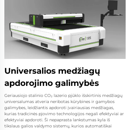
Universalios medžiagų
apdorojimo galimybės
Geriausiojo stalinio CO₂ lazerio pjūklo išskirtinis medžiagų
universalumas atveria neribotas kūrybines ir gamybos
galimybes, leidžiantis apdoroti įvairiausias medžiagas,
kurias tradicinės pjovimo technologijos negali efektyviai ar
efektyviai apdoroti. Ši nepaprasta lankstumas kyla iš
tikslaus galios valdymo sistemų, kurios automatiškai