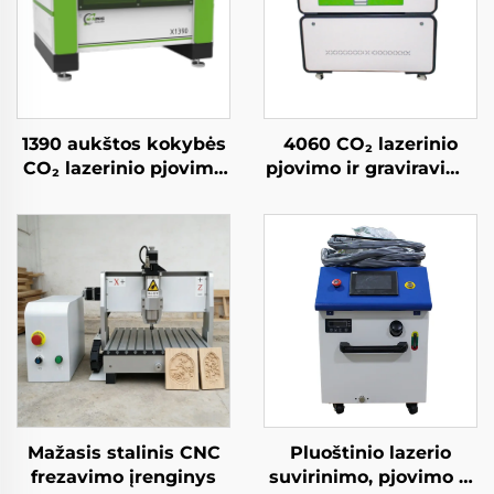
1390 aukštos kokybės
4060 CO₂ lazerinio
CO₂ lazerinio pjovimo
pjovimo ir graviravimo
ir graviravimo mašina
mašina ne metalinių
akrylui, medžiui ir
medžiagų pjovimui
MDF
Mažasis stalinis CNC
Pluoštinio lazerio
frezavimo įrenginys
suvirinimo, pjovimo ir