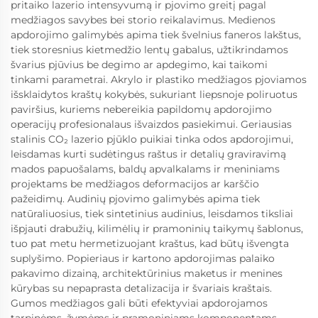
pritaiko lazerio intensyvumą ir pjovimo greitį pagal
medžiagos savybes bei storio reikalavimus. Medienos
apdorojimo galimybės apima tiek švelnius faneros lakštus,
tiek storesnius kietmedžio lentų gabalus, užtikrindamos
švarius pjūvius be degimo ar apdegimo, kai taikomi
tinkami parametrai. Akrylo ir plastiko medžiagos pjoviamos
išsklaidytos kraštų kokybės, sukuriant liepsnoje poliruotus
paviršius, kuriems nebereikia papildomų apdorojimo
operacijų profesionalaus išvaizdos pasiekimui. Geriausias
stalinis CO₂ lazerio pjūklo puikiai tinka odos apdorojimui,
leisdamas kurti sudėtingus raštus ir detalių graviravimą
mados papuošalams, baldų apvalkalams ir meniniams
projektams be medžiagos deformacijos ar karščio
pažeidimų. Audinių pjovimo galimybės apima tiek
natūraliuosius, tiek sintetinius audinius, leisdamos tiksliai
išpjauti drabužių, kilimėlių ir pramoninių taikymų šablonus,
tuo pat metu hermetizuojant kraštus, kad būtų išvengta
suplyšimo. Popieriaus ir kartono apdorojimas palaiko
pakavimo dizainą, architektūrinius maketus ir menines
kūrybas su nepaprasta detalizacija ir švariais kraštais.
Gumos medžiagos gali būti efektyviai apdorojamos
tarpinėms, žymėms ir pramoniniams komponentams