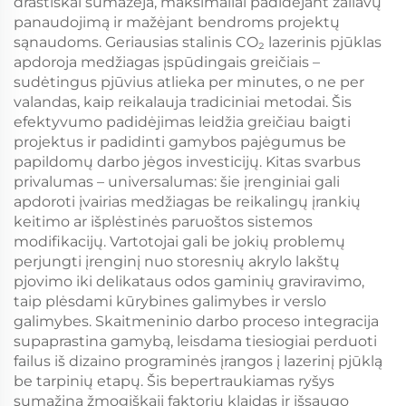
drastiškai sumažėja, maksimaliai padidėjant žaliavų
panaudojimą ir mažėjant bendroms projektų
sąnaudoms. Geriausias stalinis CO₂ lazerinis pjūklas
apdoroja medžiagas įspūdingais greičiais –
sudėtingus pjūvius atlieka per minutes, o ne per
valandas, kaip reikalauja tradiciniai metodai. Šis
efektyvumo padidėjimas leidžia greičiau baigti
projektus ir padidinti gamybos pajėgumus be
papildomų darbo jėgos investicijų. Kitas svarbus
privalumas – universalumas: šie įrenginiai gali
apdoroti įvairias medžiagas be reikalingų įrankių
keitimo ar išplėstinės paruoštos sistemos
modifikacijų. Vartotojai gali be jokių problemų
perjungti įrenginį nuo storesnių akrylo lakštų
pjovimo iki delikataus odos gaminių graviravimo,
taip plėsdami kūrybines galimybes ir verslo
galimybes. Skaitmeninio darbo proceso integracija
supaprastina gamybą, leisdama tiesiogiai perduoti
failus iš dizaino programinės įrangos į lazerinį pjūklą
be tarpinių etapų. Šis bepertraukiamas ryšys
sumažina žmogiškąjį faktorių klaidas ir išsaugo