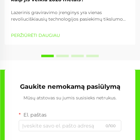
Lazerinis graviravimo įrenginys yra vienas
revoliuciškiausių technologijos pasiekimų tikslumo
gamyboje ir kūrybinėje gamyboje. Šis sudėtingas
įrenginys naudoja susfokusuotos šviesos energiją
PERŽIŪRĖTI DAUGIAU
nuolatiniams žymėjimams, įbrėžimams ar įvairių
medžiagų pjovimui su neįprastu...
Gaukite nemokamą pasiūlymą
Mūsų atstovas su jumis susisieks netrukus.
El. paštas
0/100