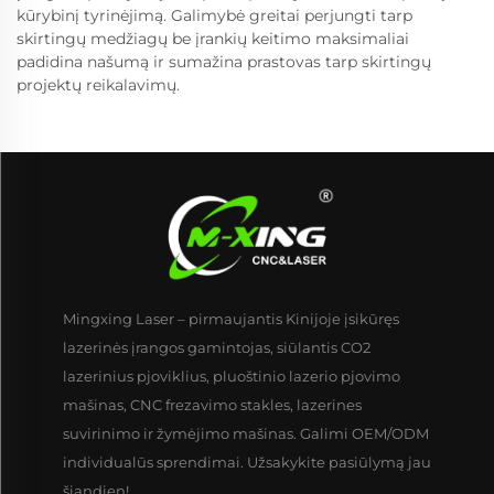
kūrybinį tyrinėjimą. Galimybė greitai perjungti tarp
skirtingų medžiagų be įrankių keitimo maksimaliai
padidina našumą ir sumažina prastovas tarp skirtingų
projektų reikalavimų.
Mingxing Laser – pirmaujantis Kinijoje įsikūręs
lazerinės įrangos gamintojas, siūlantis CO2
lazerinius pjoviklius, pluoštinio lazerio pjovimo
mašinas, CNC frezavimo stakles, lazerines
suvirinimo ir žymėjimo mašinas. Galimi OEM/ODM
individualūs sprendimai. Užsakykite pasiūlymą jau
šiandien!