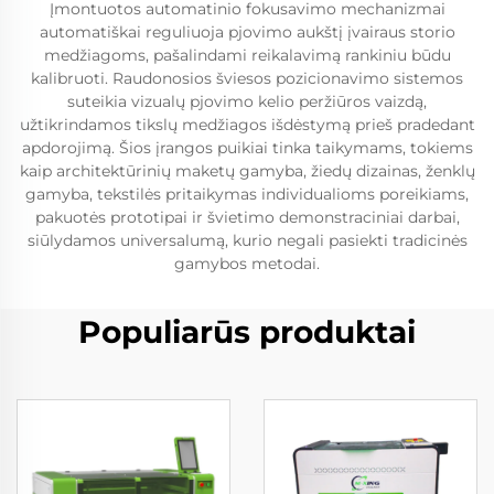
Įmontuotos automatinio fokusavimo mechanizmai
automatiškai reguliuoja pjovimo aukštį įvairaus storio
medžiagoms, pašalindami reikalavimą rankiniu būdu
kalibruoti. Raudonosios šviesos pozicionavimo sistemos
suteikia vizualų pjovimo kelio peržiūros vaizdą,
užtikrindamos tikslų medžiagos išdėstymą prieš pradedant
apdorojimą. Šios įrangos puikiai tinka taikymams, tokiems
kaip architektūrinių maketų gamyba, žiedų dizainas, ženklų
gamyba, tekstilės pritaikymas individualioms poreikiams,
pakuotės prototipai ir švietimo demonstraciniai darbai,
siūlydamos universalumą, kurio negali pasiekti tradicinės
gamybos metodai.
Populiarūs produktai