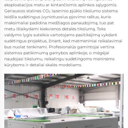
eksploatacijos metu ar kintančiomis aplinkos sąlygomis.
Geriausios stalinės CO₂ lazerinio pjūklo tikslumo sistema
leidžia sudėtingus įvyniotuosius pjovimo raštus, kurie
maksimaliai padidina medžiagos panaudojimą, tuo pat
metu išlaikydami kiekvienos detalės tikslumą. Toks
valdymo lygis suteikia vartotojams pasitikėjimą vykdant
sudėtingus projektus, žinant, kad matmeniniai reikalavimai
bus nuolat tenkinami. Profesionalūs gamintojai vertina
sistemos patikimumą gamybos aplinkoje, o mėgėjai
naudojasi tikslumu, reikalingu sudėtingoms meninėms
kūryboms ir detaliai skalės modeliams.