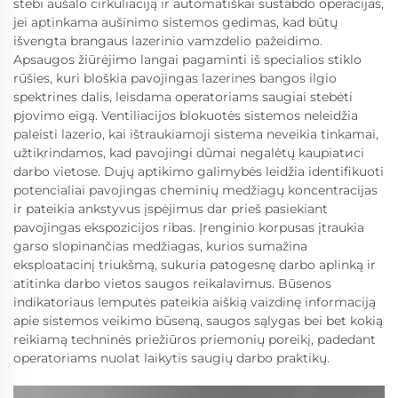
stebi aušalo cirkuliaciją ir automatiškai sustabdo operacijas,
jei aptinkama aušinimo sistemos gedimas, kad būtų
išvengta brangaus lazerinio vamzdelio pažeidimo.
Apsaugos žiūrėjimo langai pagaminti iš specialios stiklo
rūšies, kuri bloškia pavojingas lazerines bangos ilgio
spektrines dalis, leisdama operatoriams saugiai stebėti
pjovimo eigą. Ventiliacijos blokuotės sistemos neleidžia
paleisti lazerio, kai ištraukiamoji sistema neveikia tinkamai,
užtikrindamos, kad pavojingi dūmai negalėtų kaupiatисi
darbo vietose. Dujų aptikimo galimybės leidžia identifikuoti
potencialiai pavojingas cheminių medžiagų koncentracijas
ir pateikia ankstyvus įspėjimus dar prieš pasiekiant
pavojingas ekspozicijos ribas. Įrenginio korpusas įtraukia
garso slopinančias medžiagas, kurios sumažina
eksploatacinį triukšmą, sukuria patogesnę darbo aplinką ir
atitinka darbo vietos saugos reikalavimus. Būsenos
indikatoriaus lemputės pateikia aiškią vaizdinę informaciją
apie sistemos veikimo būseną, saugos sąlygas bei bet kokią
reikiamą techninės priežiūros priemonių poreikį, padedant
operatoriams nuolat laikytis saugių darbo praktikų.