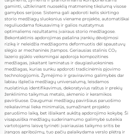
gaminti, užtikrinant nuoseklią matmeninę tikslumą visose
gamybos serijose. Sistema gali apdoroti kelis skirtingo
storio medžiagų sluoksnius viename projekte, automatiškai
reguliuodama fokusavimą ir galios nustatymus
optimaliems rezultatams įvairaus storio medžiagose.
Bekontaktinis apdorojimas pašalina įrankių dėvėjimosi
riziką ir neleidžia medžiagoms deformuotis dėl spaustuvų
slėgio ar mechaninės įtampos. Geriausias stalinis CO₂
lazerio pjūklo veiksmingai apdoroja kompozitines
medžiagas, įskaitant laminatus ir daugiasluoksnines
medžiagas, kurias sunku apdoroti tradicinėmis pjovimo
technologijomis. Žymėjimo ir graviravimo galimybės dar
labiau išplečia medžiagų universalumą, leisdamos
nuolatinius identifikavimus, dekoratyvius raštus ir prekių
ženklinimo taikymus metalo, akmenio ir keramikos
paviršiuose. Daugumai medžiagų paviršiaus paruošimo
reikalavimai lieka minimalūs, sumažinant projekto
paruošimo laiką, bet išlaikant aukštą apdorojimo kokybę. Ši
visapusiška medžiagų suderinamumo galimybė suteikia
vartotojams laisvę tyrinėti įvairiausias taikymo sritis be
įrangos apribojimų, tuo pačiu palaikydama verslo plėtrą ir