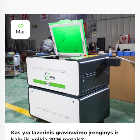
03
Mar
Kas yra lazerinis graviravimo įrenginys ir
kaip jis veikia 2026 metais?