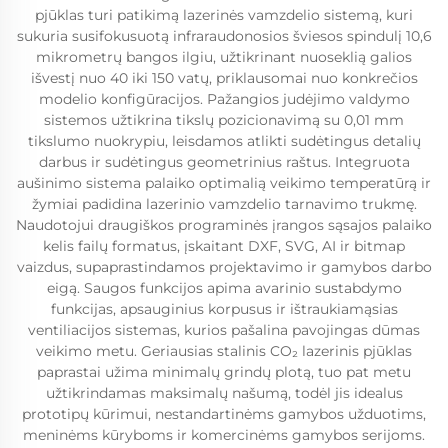
pjūklas turi patikimą lazerinės vamzdelio sistemą, kuri
sukuria susifokusuotą infraraudonosios šviesos spindulį 10,6
mikrometrų bangos ilgiu, užtikrinant nuoseklią galios
išvestį nuo 40 iki 150 vatų, priklausomai nuo konkrečios
modelio konfigūracijos. Pažangios judėjimo valdymo
sistemos užtikrina tikslų pozicionavimą su 0,01 mm
tikslumo nuokrypiu, leisdamos atlikti sudėtingus detalių
darbus ir sudėtingus geometrinius raštus. Integruota
aušinimo sistema palaiko optimalią veikimo temperatūrą ir
žymiai padidina lazerinio vamzdelio tarnavimo trukmę.
Naudotojui draugiškos programinės įrangos sąsajos palaiko
kelis failų formatus, įskaitant DXF, SVG, AI ir bitmap
vaizdus, supaprastindamos projektavimo ir gamybos darbo
eigą. Saugos funkcijos apima avarinio sustabdymo
funkcijas, apsauginius korpusus ir ištraukiamąsias
ventiliacijos sistemas, kurios pašalina pavojingas dūmas
veikimo metu. Geriausias stalinis CO₂ lazerinis pjūklas
paprastai užima minimalų grindų plotą, tuo pat metu
užtikrindamas maksimalų našumą, todėl jis idealus
prototipų kūrimui, nestandartinėms gamybos užduotims,
meninėms kūryboms ir komercinėms gamybos serijoms.