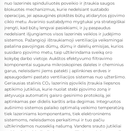
nuo lazerinės spinduliuotės poveikio ir įtraukia saugos
blokuotės mechanizmus, kurie nedelsiant sustabdo
operacijas, jei apsauginės plokštės būtų atidarytos pjovimo
ciklo metu. Avarinio sustabdymo mygtukai yra strategiškai
įrengti, kad būtų lengvai pasiekiami, ir jų paspaudus
nedelsiant išjungiamos visos lazerinės veiklos ir judėjimo
sistemos. Pažangioji ištraukiamoji ventiliacija veiksmingai
pašalina pavojingas dūmų, dūmų ir dalelių emisijas, kurios
susidaro pjovimo metu, taip užtikrindama sveiką oro
kokybę darbo vietoje. Aukštos efektyvumo filtravimo
komponentai sugauna mikroskopines daleles ir cheminius
garus, neleisdami jiems patekti į aplinkines erdves ir
apsaugodami pastato ventiliacijos sistemas nuo užteršimo.
Geriausias stalinis CO₂ lazerinis pjoviklis įtraukia liepsnos
aptikimo jutiklius, kurie nuolat stebi pjovimo zoną ir
aktyvuoja automatinį gaisro gesinimo protokolą, jei
aptinkamas per didelis karštis arba degimas. Integruotos
aušinimo sistemos palaiko optimalią veikimo temperatūrą
tiek lazeriniams komponentams, tiek elektroninėms
sistemoms, neleisdamos perkaitimui ir tuo pačiu
užtikrindamos nuoseklią našumą. Vandens srauto jutikliai