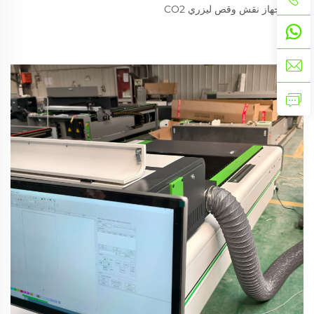
جهاز نقش وقص ليزري CO2