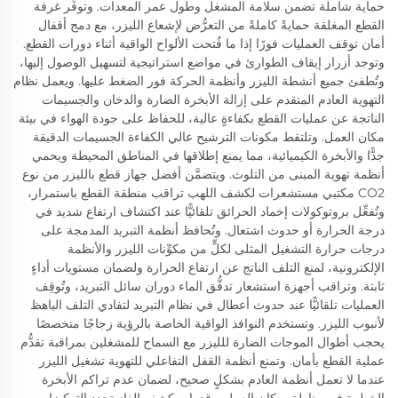
حماية شاملة تضمن سلامة المشغل وطول عمر المعدات. وتوفِّر غرفة
القطع المغلقة حمايةً كاملةً من التعرُّض لإشعاع الليزر، مع دمج أقفال
أمان توقف العمليات فورًا إذا ما فُتحت الألواح الواقية أثناء دورات القطع.
وتوجد أزرار إيقاف الطوارئ في مواضع استراتيجية لتسهيل الوصول إليها،
وتُطفئ جميع أنشطة الليزر وأنظمة الحركة فور الضغط عليها. ويعمل نظام
التهوية العادم المتقدم على إزالة الأبخرة الضارة والدخان والجسيمات
الناتجة عن عمليات القطع بكفاءةٍ عالية، للحفاظ على جودة الهواء في بيئة
مكان العمل. وتلتقط مكونات الترشيح عالي الكفاءة الجسيمات الدقيقة
جدًّا والأبخرة الكيميائية، مما يمنع إطلاقها في المناطق المحيطة ويحمي
أنظمة تهوية المبنى من التلوث. ويتضمَّن أفضل جهاز قطع بالليزر من نوع
CO2 مكتبي مستشعرات لكشف اللهب تراقب منطقة القطع باستمرار،
وتُفعِّل بروتوكولات إخماد الحرائق تلقائيًّا عند اكتشاف ارتفاع شديد في
درجة الحرارة أو حدوث اشتعال. وتُحافظ أنظمة التبريد المدمجة على
درجات حرارة التشغيل المثلى لكلٍّ من مكوِّنات الليزر والأنظمة
الإلكترونية، لمنع التلف الناتج عن ارتفاع الحرارة ولضمان مستويات أداءٍ
ثابتة. وتراقب أجهزة استشعار تدفُّق الماء دوران سائل التبريد، وتُوقِف
العمليات تلقائيًّا عند حدوث أعطال في نظام التبريد لتفادي التلف الباهظ
لأنبوب الليزر. وتستخدم النوافذ الواقية الخاصة بالرؤية زجاجًا متخصصًا
يحجب أطوال الموجات الضارة للليزر مع السماح للمشغلين بمراقبة تقدُّم
عملية القطع بأمان. وتمنع أنظمة القفل التفاعلي للتهوية تشغيل الليزر
عندما لا تعمل أنظمة العادم بشكلٍ صحيح، لضمان عدم تراكم الأبخرة