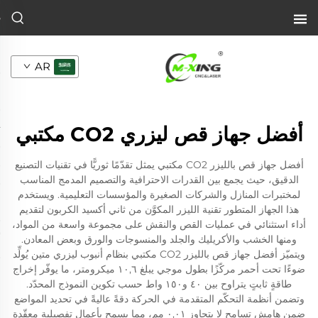
AR
أفضل جهاز قص ليزري CO2 مكتبي
أفضل جهاز قص بالليزر CO2 مكتبي يمثل تقدّمًا ثوريًّا في تقنيات التصنيع
الدقيق، حيث يجمع بين القدرات الاحترافية والتصميم المدمج المناسب
لمختبرات المنازل والشركات الصغيرة والمؤسسات التعليمية. ويستخدم
هذا الجهاز المتطور تقنية الليزر المكوَّن من ثاني أكسيد الكربون لتقديم
أداء استثنائي في عمليات القص والنقش على مجموعة واسعة من المواد،
ومنها الخشب والأكريليك والجلد والمنسوجات والورق وبعض المعادن.
ويتميّز أفضل جهاز قص بالليزر CO2 مكتبي بنظام أنبوب ليزري متين يُولِّد
ضوءًا تحت أحمر مركّزًا بطول موجي يبلغ ١٠,٦ ميكرومتر، ما يوفّر إخراج
طاقةٍ ثابتٍ يتراوح بين ٤٠ و١٥٠ واط حسب تكوين النموذج المحدّد.
وتضمن أنظمة التحكّم المتقدمة في الحركة دقةً عاليةً في تحديد المواضع
ضمن هامش تسامح لا يتجاوز ٠,٠١ مم، مما يسمح بأعمال تفصيلية معقّدة