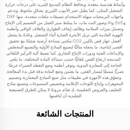
وأنماط هندسية معقدة. ويحافظ النظام المدمج للتبريد على درجات حرارة
التشغيل المثلى، كما يطيل عمر الأنبوب الليزري بشكلٍ ملحوظ. وتدعم
واجهات البرمجيات سهلة الاستخدام تنسيقات ملفات متعددة، منها DXF
وSVG وAI وصور البت ماب، ما يبسّط سير العمل من التصميم إلى الإنتاج.
وتشمل ميزات السلامة وظائف إيقاف الطوارئ والغلاف الواقي وأنظمة
التهوية العادمة التي تزيل الأبخرة الضارة أثناء التشغيل. وعادةً ما يشغل
أفضل جهاز قص بالليزر CO2 مكتبي مساحة أرضية ضئيلةً مع تحقيق
أقصى إنتاجية، ما يجعله مثاليًّا لتصنيع النماذج الأولية والتصنيع المخصّص
والإبداعات الفنية ودورات الإنتاج التجاري. كما تضبط آلية التركيز التلقائي
المدمجة ارتفاع القص تلقائيًّا حسب سماكة المادة المختلفة، ما يلغي
الحاجة إلى المعايرة اليدوية. وتوفر أنظمة وضع النقطة الحمراء عرضًا
بصريًّا مسبقًا لمسار القص، ما يضمن وضع المادة بدقة قبل بدء المعالجة.
وتتفوّق هذه الأجهزة في تطبيقات مثل صنع النماذج المعمارية وتصميم
المجوهرات وإنتاج اللوحات الإعلانية وتخصيص المنسوجات وتصنيع نماذج
التغليف والعروض التعليمية، إذ تقدّم مرونةً لا يمكن للطرق التصنيعية
التقليدية أن تُنافسها.
المنتجات الشائعة