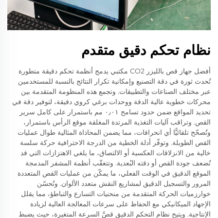
نظام تحكم دقيق متقدم
أفضل جهاز قص بالليزر CO2 مكتبي يدمج أنظمة تحكم دقيقة متطورة
تُحدث ثورة في دقة التصنيع وإمكانية تكرار النتائج بالنسبة للمستخدمين
عبر مختلف الصناعات والتطبيقات. وتجمع هذه المنظومة المتقدمة بين
محركات خطوية عالية الدقة ووحدات برغي كروي دقيقة، لتوفير دقة في
تحديد المواقع ضمن حدود تسامح ٠٫٠١ مم باستمرار على كامل سرير
القص. وتراقب آليات التغذية المرتدة المغلقة موقع الرأس باستمرار،
وتُصحّح تلقائيًّا أي انحرافات، مما يضمن المحاذاة المثالية طوال عمليات
القص الطويلة. وتوفّر أدلة الخطية من الدرجة الاحترافية حركة سلسة
خالية من الانزلاقات العكسية أو الالتصاق، ما يلغي الاهتزازات التي قد
تُضعف جودة القص أو دقته البُعدية. وتتعقّب أنظمة المشفر المدمجة
الموقع الدقيق في الوقت الفعلي، ما يمكّن من عمليات القص المتعددة
المرور والتسجيل الدقيق لمشاريع النقش متعدد الألوان. وتُحسّن
خوارزميات الحركة المتقدمة من منحنيات التسارع والتباطؤ، مما يقلل
الإجهاد الميكانيكي مع الحفاظ على سرعات المعالجة العالية لزيادة
الإنتاجية. ويتيح نظام التحكم الدقيق قصَّ السرعة المتغيرة، حيث يضبط