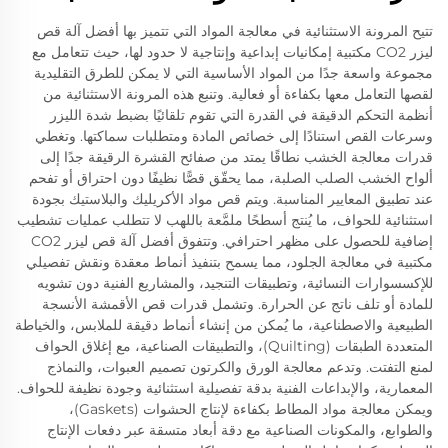
تتيح المرونة الاستثنائية في معالجة المواد التي تتميز بها أفضل آلة قص
ليزر CO2 مكتبية إمكانيات إبداعية وإنتاجية لا حدود لها، حيث تتعامل مع
مجموعة واسعة جدًا من المواد الأساسية التي لا يمكن للطرق التقليدية
لقصها التعامل معها بكفاءة أو فعالية. وتنبع هذه المرونة الاستثنائية من
أنظمة التحكم الدقيقة في القدرة التي تقوم تلقائيًا بضبط شدة الليزر
وسرعات القص استنادًا إلى خصائص المادة ومتطلبات سماكتها. وتغطي
قدرات معالجة الخشب نطاقًا يمتد من صفائح القشرة الرقيقة جدًا إلى
ألواح الخشب الصلب الصلبة، مما يحقّق قصًّا نظيفًا دون احتراق أو تفحم
عند تطبيق المعايير المناسبة. ويتم قص مواد الأكريليك والبلاستيك بجودة
استثنائية للحواف، ما يُنتج أسطحًا ملمَّعة باللهب لا تتطلب عمليات تشطيب
إضافية للحصول على مظهر احترافي. وتتفوق أفضل آلة قص ليزر CO2
مكتبية في معالجة الجلود، مما يسمح بتنفيذ أنماط معقدة ونقش تفصيلي
للإكسسوارات النسائية، وتطبيقات التنجيد، والمشاريع الفنية دون تشويه
للمادة أو تلف ناتج عن الحرارة. وتشمل قدرات قص الأقمشة الأنسجة
الطبيعية والاصطناعية، ما يُمكن من إنشاء أنماط دقيقة للملابس، والخياطة
المتعددة الطبقات (Quilting)، والتطبيقات الصناعية، مع إغلاق الحواف
لمنع التفتت. وتدعم معالجة الورق والكرتون تصميم العبوات، والنماذج
المعمارية، والإبداعات الفنية بدقة تفصيلية استثنائية وجودة نظيفة للحواف.
ويمكن معالجة مواد المطاط بكفاءة لإنتاج الحشوات (Gaskets)،
والطوابع، والمكونات الصناعية مع دقة أبعاد متسقة عبر دفعات الإنتاج