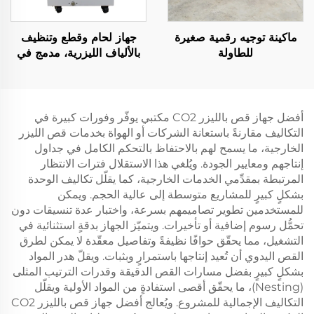
ماكينة توجيه رقمية صغيرة
جهاز لحام وقطع وتنظيف
للطاولة
بالألياف الليزرية، مدمج في
جهاز واحد (4 في 1)
أفضل جهاز قص بالليزر CO2 مكتبي يوفّر وفورات كبيرة في
التكاليف مقارنةً باستعانة الشركات أو الهواة بخدمات قص الليزر
الخارجية، ما يسمح لهم بالاحتفاظ بالتحكم الكامل في جداول
إنتاجهم ومعايير الجودة. ويُلغي هذا الاستقلال فترات الانتظار
المرتبطة بمقدِّمي الخدمات الخارجية، كما يقلّل تكاليف الوحدة
بشكلٍ كبيرٍ للمشاريع متوسطة إلى عالية الحجم. ويمكن
للمستخدمين تطوير تصاميمهم بسرعة، واختبار عدة تنسيقات دون
تحمُّل رسوم إضافية أو تأخيرات. ويتميّز الجهاز بدقةٍ استثنائية في
التشغيل، مما يحقّق حوافًا نظيفةً وتفاصيل معقّدة لا يمكن لطرق
القص اليدوي أن تُعيد إنتاجها باستمرارٍ وبثبات. ويقلّ هدر المواد
بشكلٍ كبيرٍ بفضل مسارات القص الدقيقة وقدرات الترتيب المثلى
(Nesting)، ما يحقّق أقصى استفادةٍ من المواد الأولية ويقلّل
التكاليف الإجمالية للمشروع. ويُعالج أفضل جهاز قص بالليزر CO2