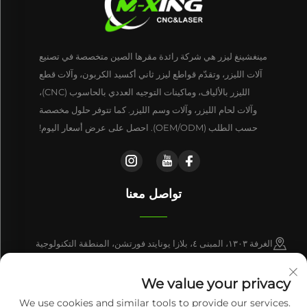
مينغشينغ ليزر هي شركة رائدة مقرها الصين متخصصة في تصنيع
آلات الليزر، وتقدّم قواطع ليزر ثاني أكسيد الكربون، وآلات قطع
الليزر بالألياف، وماكينات التوجيه العددي بالحاسوب (CNC)،
وآلات لحام الليزر، وآلات وسم الليزر. كما تتوفر حلول مخصصة
حسب الطلب (OEM/ODM). احصل على عرض أسعار اليوم!
تواصل معنا
الغرفة ١٣٠٣، المبنى ٤، بلازا يونايتد فورتشن، المنطقة التكنولوجية
المتقدمة، مدينة جينان، مقاطعة شاندونغ، الصين
We value your privacy
+86-17863846870
We use cookies and similar tools to provide our services.