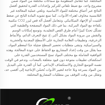
المختلفة. كما تتعامل المنظومة مع سماكات مختلفة من المواد ضمن
مشروع واحد، مع ضبط تلقائي للتركيز وإعدادات القدرة لتحقيق أفضل
النتائج عبر أعماق مختلفة للمواد الأساسية. وتلغي عملية المعالجة غير
التلامسية مخاوف اهتراء الأدوات، كما تمنع تشويه المادة الناتج عن ضغط
التثبيت أو الإجهاد الميكانيكي. وتتعامل أفضل آلة قص ليزر CO2 مكتبية
بكفاءة مع المواد المركبة، بما في ذلك المواد المصفحة والطبقية التي
تشكّل تحديًا كبيرًا أمام طرق القص التقليدية. وتوسع إمكانات الوسم
والنقش من مرونة المواد بشكل أكبر، إذ تتيح التعرف الدائم، والأنماط
الزخرفية، وتطبيقات العلامة التجارية على الأسطح المعدنية والحجرية
والسيراميكية. وتبقى متطلبات تحضير السطح ضئيلة جدًا لمعظم المواد،
مما يقلل من وقت إعداد المشاريع مع الحفاظ على جودة المعالجة. وهذه
التوافقية الشاملة مع مختلف المواد تمنح المستخدمين القدرة على
استكشاف تطبيقات متنوعة دون قيود متعلقة بالمعدات، وتدعم في الوقت
نفسه التوسع التجاري والاستكشاف الإبداعي. كما أن القدرة على التبديل
بين المواد بسرعة وبلا حاجة لتغيير الأدوات تُحسّن الإنتاجية إلى أقصى حد،
وتقلل من وقت التوقف بين متطلبات المشاريع المختلفة.