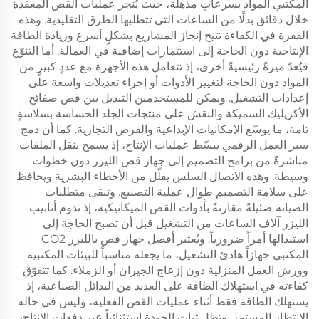
المكتبي المواد بسرعاتٍ مذهلة، حيث يُنجز عمليات القص المعقدة
خلال دقائق بدلًا من الساعات التي تتطلبها الطرق التقليدية. وهذه
القفزة في الكفاءة تتيح إنجاز المشاريع بشكلٍ أسرع وزيادة الطاقة
الإنتاجية دون الحاجة إلى استثمارات إضافية في العمالة. أما التنوّع
فيُعدّ ميزةً رئيسيةً أخرى، إذ تتعامل هذه الأجهزة مع عددٍ كبيرٍ من
المواد دون الحاجة لتغيير الأدوات أو إجراء تعديلات واسعة على
إعدادات التشغيل. ويمكن للمستخدمين التبديل بين قص صفائح
الأكريليك السميكة والنقش على منتجات الجلد الحساسة بسلاسةٍ
تامة، ما يوسّع الإمكانيات الإبداعية والفرص التجارية. كما أن دمج
سير العمل الرقمي يبسّط عمليات الإنتاج، إذ يسمح بنقل الملفات
مباشرةً من برامج التصميم إلى جهاز قص الليزر دون خطوات
وسيطة. وهذه الاتصال السلس يقلّل من الأخطاء البشرية ويحافظ
على سلامة التصميم طوال عملية التصنيع. وتبقى متطلبات
الصيانة ضئيلةً مقارنةً بأدوات القص الميكانيكية، إذ تدوم أنابيب
الليزر آلاف الساعات من التشغيل قبل أن تصبح الحاجة إلى
استبدالها أمراً ضرورياً. ويُعتبر أفضل جهاز قص بالليزر CO2
المكتبي جهازاً هادئ التشغيل، ما يجعله مناسباً للبيئات المكتبية
وورش العمل المنزلية دون إزعاج الجيران أو الزملاء. كما تتفوّق
كفاءته في استهلاك الطاقة على العديد من البدائل الصناعية، إذ
يستهلك الطاقة فقط أثناء عمليات القص الفعلية، وليس في حالة
الانتظار المستمر. وتظل ثبات الجودة استثنائياً عبر دفعات الإنتاج،