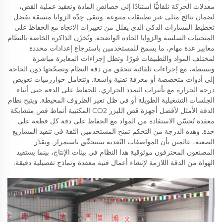
معدلات الحركة تلقائيًّا استنادًا إلى خصائص المادة وتعقيد عملية القص،
لضمان نتائج مثلى عبر تطبيقات متنوعة. وتبقى حِدّة الزوايا متسقة بفضل
تخطيط المسارات الذكي الذي يقلل من تغييرات الاتجاه مع الحفاظ على
المنحنيات السلسة والزوايا الحادة الواضحة. وتُخزّن الذاكرة الخاصة بالنظام
معايير عدة مهام، ما يسمح للمستخدمين باسترجاع إعدادات محددة
لمختلف المواد والتطبيقات فورًا. وتظل إجراءات المعايرة مباشرة
وبسيطة، مع إجراءات تلقائية تتحقق من دقة النظام وتصحّحها دون الحاجة
إلى أدوات متخصصة أو معرفة تقنية واسعة. وتتعامل خوارزميات تعويض
درجة الحرارة مع تأثيرات التمدد الحراري، للحفاظ على الدقة حتى أثناء
الجلسات التشغيلية الطويلة أو في ظل تغير الظروف المحيطة. ويتيح نظام
الدقة الأمثل لأفضل أجهزة قص الليزر CO2 المكتبية أنماط قص متشابكة
معقدة تُحسّن الاستفادة من المواد مع الحفاظ على دقة كل قطعة على
حدة. وهذه الدرجة من التحكم تمنح المستخدمين الثقة في تنفيذ المشاريع
الصعبة، عالمين بأن المواصفات البُعدية ستتحقّق باستمرار. ويقدّر
المصنعون المحترفون موثوقية هذا النظام في بيئات الإنتاج، بينما يستفيد
الهواة من الدقة اللازمة لإنشاء أعمال فنية معقدة ونماذج تفصيلية دقيقة.