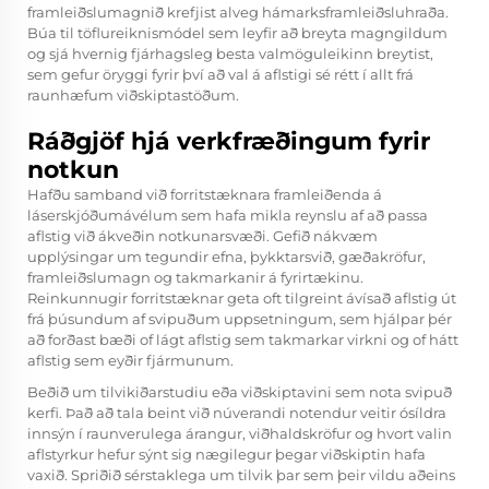
framleiðslumagnið krefjist alveg hámarksframleiðsluhraða.
Búa til töflureiknismódel sem leyfir að breyta magngildum
og sjá hvernig fjárhagsleg besta valmöguleikinn breytist,
sem gefur öryggi fyrir því að val á aflstigi sé rétt í allt frá
raunhæfum viðskiptastöðum.
Ráðgjöf hjá verkfræðingum fyrir
notkun
Hafðu samband við forritstæknara framleiðenda á
láserskjóðumávélum sem hafa mikla reynslu af að passa
aflstig við ákveðin notkunarsvæði. Gefið nákvæm
upplýsingar um tegundir efna, þykktarsvið, gæðakröfur,
framleiðslumagn og takmarkanir á fyrirtækinu.
Reinkunnugir forritstæknar geta oft tilgreint ávísað aflstig út
frá þúsundum af svipuðum uppsetningum, sem hjálpar þér
að forðast bæði of lágt aflstig sem takmarkar virkni og of hátt
aflstig sem eyðir fjármunum.
Beðið um tilvikiðarstudiu eða viðskiptavini sem nota svipuð
kerfi. Það að tala beint við núverandi notendur veitir ósíldra
innsýn í raunverulega árangur, viðhaldskröfur og hvort valin
aflstyrkur hefur sýnt sig nægilegur þegar viðskiptin hafa
vaxið. Spriðið sérstaklega um tilvik þar sem þeir vildu aðeins