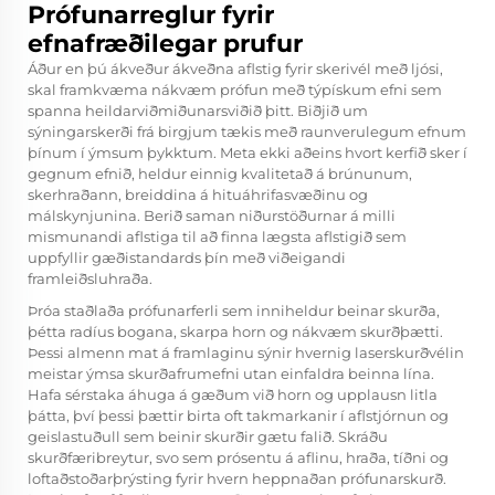
Prófunarreglur fyrir
efnafræðilegar prufur
Áður en þú ákveður ákveðna aflstig fyrir skerivél með ljósi,
skal framkvæma nákvæm prófun með týpískum efni sem
spanna heildarviðmiðunarsviðið þitt. Biðjið um
sýningarskerði frá birgjum tækis með raunverulegum efnum
þínum í ýmsum þykktum. Meta ekki aðeins hvort kerfið sker í
gegnum efnið, heldur einnig kvalitetað á brúnunum,
skerhraðann, breiddina á hituáhrifasvæðinu og
málskynjunina. Berið saman niðurstöðurnar á milli
mismunandi aflstiga til að finna lægsta aflstigið sem
uppfyllir gæðistandards þín með viðeigandi
framleiðsluhraða.
Þróa staðlaða prófunarferli sem inniheldur beinar skurða,
þétta radíus bogana, skarpa horn og nákvæm skurðþætti.
Þessi almenn mat á framlaginu sýnir hvernig laserskurðvélin
meistar ýmsa skurðafrumefni utan einfaldra beinna lína.
Hafa sérstaka áhuga á gæðum við horn og upplausn litla
þátta, því þessi þættir birta oft takmarkanir í aflstjórnun og
geislastuðull sem beinir skurðir gætu falið. Skráðu
skurðfæribreytur, svo sem prósentu á aflinu, hraða, tíðni og
loftaðstoðarþrýsting fyrir hvern heppnaðan prófunarskurð.