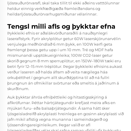
ljósrauðurörvarafl, skal taka tillit til ekki aðeins vatttölunnar
heldur einnig verkfræðigæða framleiðandans og
heildarljósrauðurörvarhugsmiðunar vélarinnar.
Tengsl milli afls og þykktar efna
Þykkleiki efnis er aðalákvörðunaraðili á nauðsynlegri
laseraflstyrk. Fyrir akrylplötur getur 60W laserskjörunarvélin
venjulega meðhöndlað 6 mm þykk, en 100W kerfi geta
framlengt þessa getu upp í um 10 mm. Tré og MDF hafa
mismunandi upptökueiginleika; 100W CO2-laser getur
skorið gegnum 8 mm sperruplötur, en 150W–180W tæki eru
betri fyrir 12–15 mm tréplötur. Þegar þykkleiki efnisins aukast
verður laseren að halda áfram að veita nægilega háa
orkuþétthet í gegnum allt skurðdýptina til að ná fullri
þrungnun án ofmikillar svörtunar eða smeltis á jaðrinum á
skurðinum.
Auk þykktar áhróa efniþéttleiki og hitastigsskýring á
aflkröfurnar. Þéttar hártrjátegundir krefjast meira afks en
mjúkari furu- eða balsaþrjátegundir. Á sama hátt sker
ljósgeisladreifð akrylplasti hreinlega en gosinn akrylplasti við
jafn mikil aflstig vegna munanna í sameindagerð og
ljóssendingareiginleikum. Þegar valið er afl
ljósgeisladreifðar vélar skal safna saman yfirliti yfir þykkustu