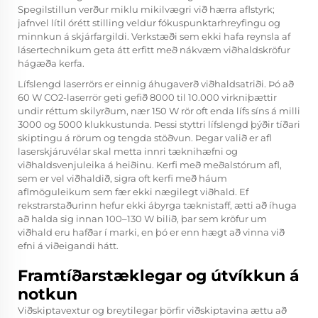
Spegilstillun verður miklu mikilvægri við hærra aflstyrk;
jafnvel lítil órétt stilling veldur fókuspunktarhreyfingu og
minnkun á skjárfargildi. Verkstæði sem ekki hafa reynsla af
lásertechnikum geta átt erfitt með nákvæm viðhaldskröfur
hágæða kerfa.
Lífslengd laserrörs er einnig áhugaverð viðhaldsatriði. Þó að
60 W CO2-laserrör geti gefið 8000 til 10.000 virkniþættir
undir réttum skilyrðum, nær 150 W rör oft enda lífs síns á milli
3000 og 5000 klukkustunda. Þessi styttri lífslengd þýðir tíðari
skiptingu á rörum og tengda stöðvun. Þegar valið er afl
laserskjáruvélar skal metta innri tæknihæfni og
viðhaldsvenjuleika á heiðinu. Kerfi með meðalstórum afl,
sem er vel viðhaldið, sigra oft kerfi með háum
aflmöguleikum sem fær ekki nægilegt viðhald. Ef
rekstrarstaðurinn hefur ekki ábyrga tæknistaff, ætti að íhuga
að halda sig innan 100–130 W bilið, þar sem kröfur um
viðhald eru hafðar í marki, en þó er enn hægt að vinna við
efni á viðeigandi hátt.
Framtíðarstæklegar og útvíkkun á
notkun
Viðskiptavextur og breytilegar þörfir viðskiptavina ættu að