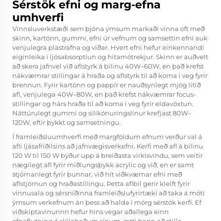
Sérstök efni og marg-efna
umhverfi
Vinnsluverkstæði sem þjóna ýmsum markaði vinna oft með
skinn, kartónn, gummí, efni úr vefnum og samsettin efni auk
venjulegra plastrafna og viðar. Hvert efni hefur einkennandi
eiginleika í ljósabsorptíun og hitamótrekjur. Skinn er auðvelt
að skera jafnvel við aflstyrk á bilinu 40W–60W, en það krefst
nákvæmrar stillingar á hraða og aflstyrk til að koma í veg fyrir
brennun. Fyrir kartónn og pappír er nauðsynlegt mjög lítið
afl, venjulega 40W–80W, en það krefst nákvæmrar focus-
stillingar og hárs hraða til að koma í veg fyrir eldavöxtun.
Náttúrulegt gummí og silíkónuringslínur krefjast 80W–
120W, eftir þykkt og samsetningu.
Í framleiðsluumhverfi með margföldum efnum verður val á
afli ljásafriðilsins að jafnvægisverkefni. Kerfi með afl á bilinu
120 W til 150 W býður upp á breiðasta virkisvindu, sem veitir
nægilegt afl fyrir miðlungsþykk acrylic og við, en er samt
stjórnanlegt fyrir þunnar, við hít viðkvæmar efni með
aflstjórnun og hraðastillingu. Þetta aflbil gerir kleift fyrir
vinnusala og sérsniðinna framleiðslufyrirtæki að taka á móti
ýmsum verkefnum án þess að halda í mörg sérstök kerfi. Ef
viðskiptavinurinn hefur hins vegar aðallega einn