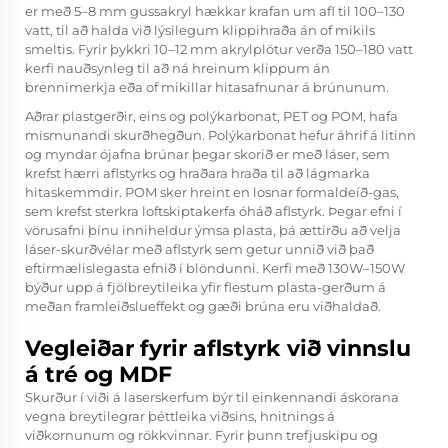
er með 5–8 mm gussakryl hækkar krafan um afl til 100–130
vatt, til að halda við lýsilegum klippihraða án of mikils
smeltis. Fyrir þykkri 10–12 mm akrylplötur verða 150–180 vatt
kerfi nauðsynleg til að ná hreinum klippum án
brennimerkja eða of mikillar hitasafnunar á brúnunum.
Aðrar plastgerðir, eins og polýkarbonat, PET og POM, hafa
mismunandi skurðhegðun. Polýkarbonat hefur áhrif á litinn
og myndar ójafna brúnar þegar skorið er með láser, sem
krefst hærri aflstyrks og hraðara hraða til að lágmarka
hitaskemmdir. POM sker hreint en losnar formaldeíð-gas,
sem krefst sterkra loftskiptakerfa óháð aflstyrk. Þegar efni í
vörusafni þínu inniheldur ýmsa plasta, þá ættirðu að velja
láser-skurðvélar með aflstyrk sem getur unnið við það
eftirmælislegasta efnið í blöndunni. Kerfi með 130W–150W
býður upp á fjölbreytileika yfir flestum plasta-gerðum á
meðan framleiðslueffekt og gæði brúna eru viðhaldað.
Vegleiðar fyrir aflstyrk við vinnslu
á tré og MDF
Skurður í viði á laserskerfum býr til einkennandi áskorana
vegna breytilegrar þéttleika viðsins, hnitnings á
viðkornunum og rökkvinnar. Fyrir þunn trefjuskipu og