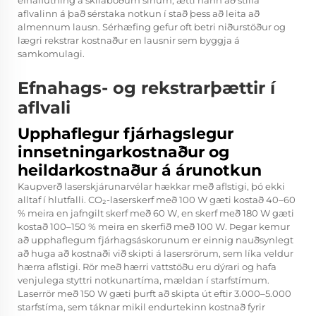
efnaflutning á skilaboðum sínum, ætti hann að stilla
aflvalinn á það sérstaka notkun í stað þess að leita að
almennum lausn. Sérhæfing gefur oft betri niðurstöður og
lægri rekstrar kostnaður en lausnir sem byggja á
samkomulagi.
Efnahags- og rekstrarþættir í
aflvali
Upphaflegur fjárhagslegur
innsetningarkostnaður og
heildarkostnaður á árunotkun
Kaupverð laserskjárunarvélar hækkar með aflstigi, þó ekki
alltaf í hlutfalli. CO₂-laserskerf með 100 W gæti kostað 40–60
% meira en jafngilt skerf með 60 W, en skerf með 180 W gæti
kostað 100–150 % meira en skerfið með 100 W. Þegar kemur
að upphaflegum fjárhagsáskorunum er einnig nauðsynlegt
að huga að kostnaði við skipti á lasersrörum, sem líka veldur
hærra aflstigi. Rör með hærri vattstöðu eru dýrari og hafa
venjulega styttri notkunartíma, mældan í starfstímum.
Laserrör með 150 W gæti þurft að skipta út eftir 3.000–5.000
starfstíma, sem táknar mikil endurtekinn kostnað fyrir