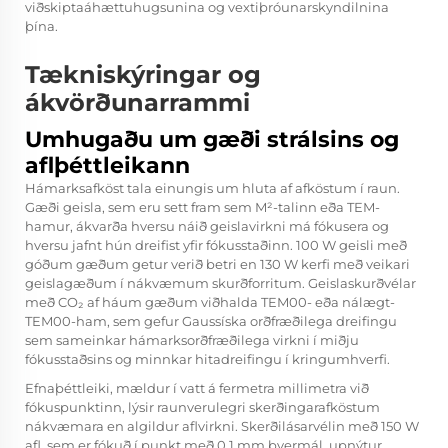
viðskiptaáhættuhugsunina og vextiþróunarskyndilnina
þína.
Tækniskýringar og
ákvörðunarrammi
Umhugaðu um gæði strálsins og
aflþéttleikann
Hámarksafköst tala einungis um hluta af afköstum í raun.
Gæði geisla, sem eru sett fram sem M²-talinn eða TEM-
hamur, ákvarða hversu náið geislavirkni má fókusera og
hversu jafnt hún dreifist yfir fókusstaðinn. 100 W geisli með
góðum gæðum getur verið betri en 130 W kerfi með veikari
geislagæðum í nákvæmum skurðforritum. Geislaskurðvélar
með CO₂ af háum gæðum viðhalda TEM00- eða nálægt-
TEM00-ham, sem gefur Gaussíska orðfræðilega dreifingu
sem sameinkar hámarksorðfræðilega virkni í miðju
fókusstaðsins og minnkar hitadreifingu í kringumhverfi.
Efnaþéttleiki, mældur í vatt á fermetra millimetra við
fókuspunktinn, lýsir raunverulegri skerðingarafköstum
nákvæmara en algildur aflvirkni. Skerðilásarvélin með 150 W
afl, sem er fókuð í punkt með 0,1 mm þvermál, upnýtur