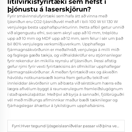
lítilvirkisfyrirtæki sem hefst í
þjónustu á laserskjörun?
Fyrir smávinnslufyrirtæki sem hafa átt að vinna með
ljásniðun eru CO2-ljásniðuvél með afl í bili 100 W til 130 W
venjulega besta upphafspunkturinn. Þetta aflbil getur unnið
við algengustu efni, svo sem akryl upp að 10 mm, tréplötu
upp að 10 mm og MDF upp að 12 mm, sem felur í sér um það
bil 80% venjulegra verksmiðjuverkum. Upphaflega
fjármagnsákvörðunin er meðalhráð, venjulega á milli mið-
og faglega gæða tækja, og viðhaldskröfur eru stjórnanlegar
fyrir rekendur án mikilla reynslu af ljásniðun. Þessi aflstig
gefur rými fyrir vexti fyrirtækisins án ofmikillar upphaflegar
fjármagnsákvörðunar. Á meðan fyrirtækið vex og ákveðin
hávöldu notkunarsvæði koma fram geturðu tekið vel
innleiddar ákvörðanir um að bæta við sérstökum hærra eða
lægra aflvélum byggt á raunverulegum framleiðslugögnum
í stað spekúlaþáttar. Með því að byrja á sannaðri, fjölbrúguðri
vél með miðlungs aflminnkar maður bæði tæknilegar og
fjárhagslegar áhættur á lykilstigum upphafsársins.
Fyrri:
Hver tegund ljósgeislasníðvélar passar við þína verslun?