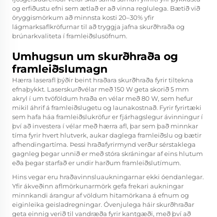
og erfiðustu efni sem ætlað er að vinna reglulega. Bætið við
öryggismörkum að minnsta kosti 20–30% yfir
lágmarksaflkröfurnar til að tryggja jafna skurðhraða og
brúnarkvaliteta í framleiðslusöfnum.
Umhugsun um skurðhraða og
framleiðslumagn
Hærra laserafl þýðir beint hraðara skurðhraða fyrir tiltekna
efnaþykkt. Laserskurðvélar með 150 W geta skorið 5 mm
akryl í um tvöföldum hraða en vélar með 80 W, sem hefur
mikil áhrif á framleiðslugetu og launakostnað. Fyrir fyrirtæki
sem hafa háa framleiðslukröfur er fjárhagslegur ávinningur í
því að investera í vélar með hærra afl, þar sem það minnkar
tíma fyrir hvert hlutverk, aukar daglega framleiðslu og bætir
afhendingartíma. Þessi hraðafyrirmynd verður sérstaklega
gagnleg þegar unnið er með stóra skráningar af eins hlutum
eða þegar starfað er undir harðum framleiðslutímum.
Hins vegar eru hraðavinnsluaukningarnar ekki óendanlegar.
Yfir ákveðinn aflmörkunarmörk gefa frekari aukningar
minnkandi árangur af völdum hitamörkana á efnum og
eiginleika geisladregningar. Óvenjulega háir skurðhraðar
geta einnig verið til vandræða fyrir kantgæði, með því að