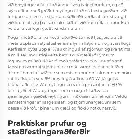
við breytingar á átt til að koma í veg fyrir ofþurrkun, og að
stýra aflinu með gráðubreytingu til að ná bestu gæðum við
innþurrkun. Þessar stjórnunaraðferðir verða allt mikilvægri
við hærri aflstig þar sem ofmikið afl við horn eða innþurrkun
veldur alvarlegri gæðavandamálum.
Þegar metið er aflvalkostir skurðvélta með ljásgeisla á að
meta upplausn stýrsluskerfisins fyrir aflstjórnun og svaraflugt.
Kerfi sem býða upp á 1% aukningu á aflstjórnun og svaratíma
á millisekúndustigi veita betri skurðgæði yfir ýmsum
lögunum miðað við kerfi með grófari 5% eða 10% aflskref.
Þessi nákvæmni stjórnunar er mikilvægri þegar haldið er
áfram í hærri aflsvið þar sem mismunurinn í almennum orku
milli aflskrefa vex. 5% breyting á aflinu á 60 W ljásgeisla
táknar aðeins 3 W breytingu, en sama prósentan á 180 W
kerfi þýðir 9 W breytingu, sem er nógu til að valda
sjáanlegum gæðabreytingum í viðkvæmum efnum. Veldu
samsetningar af ljásgeislaafli og stjórnunargæðum sem
passa við kröfur þínar um gæði og flókið notkunarsvið.
Praktískar prufur og
staðfestingaraðferðir