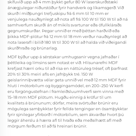
skífuvið upp að 4 mm þykkt gefur 80 W laserskurðstæki
ánægjulegar niðurstöður fyrir handverk og líkamsgerð. Við
skurð í miðþungri trefjuskipu frá 6 mm til 10 mm er
venjulega nauðsynlegt að nota afl frá 100 W til 150 W til að ná
samhverfum skurði án of mikils svartunar eða ófullkláraðs
gegnumskurðar. Þegar unnið er með þéttan harðvið eða
þikka MDF-plötur frá 12 mm til 18 mm verður nauðsynlegt að
nota laserafl í bilið 180 W til 300 W til að halda við viðeigandi
skurðhraða og brúnarlag.
MDF býður upp á sérstakar umhugsanir vegna jafnaðar í
þéttleika og límsins sem notast er við. Hlísunarefni MDF
krefjast hærri orku til að rísa en náttúruleg trésef, oft þarfnast
20% til 30% meiri afls en jafnþykk tré. 150 W
geislarinniþvætta vélar geta unnið vel með 12 mm MDF fyrir
hluti í mótorbílum og byggingamódel, en 200–250 W kerfi
eru forgöngustefnan í framleiðsluumhverfi sem vinna með
15–18 mm MDF plötum. Hugðu einnig á kröfur til um
kvalitets á brúnunum; dörfar, meira svörtuðar brúnir eru
mögulega samþykktar fyrir fellda tengingar en ósamþykktar
fyrir sýnilegar yfirborð í mótorbílum, sem ákvarðar hvort þú
leggir áherslu á hærra afl til hraða eða meðalhætt afl með
mörgum ferðum til að fá hreinari brúnir.