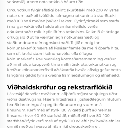
verksmiðjur sem nota tækin á háum tíðni.
Orkunotkun fylgir aflstigi beint; skurðtæki með 200 W lýsrás
notar um það bil tvöföldu rafmagnsnotkunina á skurðtæki
með 100 W á meðan það er í rekstri. Fyrir fyrirtæki sem starfa
í margar vaktir eða halda áframframleiðslu verða
orkukostnaðir miklir yfir líftíma tæknisins. Reiknið út árslega
orkugjaldið út frá væntanlegri notkunaráhætti og
staðbundnum rafmagnskostnaði. Teljið einnig inn
kólnunarkerfið; hærra afl lýsrásar framleiða meiri óþarfa hita,
sem oft krefst stærri kólnunarvélra eða öflugra
kólnunarkerfis. Raunveruleg kostnaðarsamræming verður
að innihalda kaupverð, tíma milli rörskipta, orkunotkun og
krefður kólnunarkerfis til að ákvarða hvaða aflstig gefur besta
langtíma gildið fyrir ákveðna framleiðslumagn og efnaheild.
Viðhaldskröfur og rekstrarflókið
Láserskjárfarvélar með hærri aflþörf krefjast venjulega tíðari
viðhaldsathugana. Hærra hitastress á ljósfræðilegum hlutum
hræðir brotningu á spegilbeðdunum og saurnun á
linsunum. Kerfi með aflstyrk 180 W gæti þurft að hreinsa
linsurnar hver 40–60 starfshátíð, miðað við hver 80–100
starfshátíð fyrir kerfi með aflstyrk 100 W, eftir því hvaða efni er
unnið með og hversu áhrifamikil dreguskerðin er.