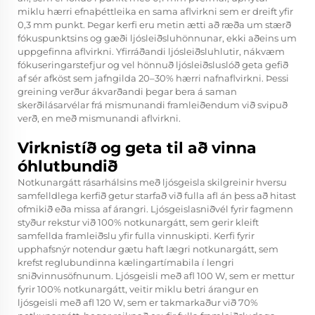
miklu hærri efnaþéttleika en sama aflvirkni sem er dreift yfir
0,3 mm punkt. Þegar kerfi eru metin ætti að ræða um stærð
fókuspunktsins og gæði ljósleiðsluhönnunar, ekki aðeins um
uppgefinna aflvirkni. Yfirráðandi ljósleiðsluhlutir, nákvæm
fókuseringarstefjur og vel hönnuð ljósleiðsluslóð geta gefið
af sér afköst sem jafngilda 20–30% hærri nafnaflvirkni. Þessi
greining verður ákvarðandi þegar bera á saman
skerðilásarvélar frá mismunandi framleiðendum við svipuð
verð, en með mismunandi aflvirkni.
Virknistíð og geta til að vinna
óhlutbundið
Notkunargátt rásarhálsins með ljósgeisla skilgreinir hversu
samfelldlega kerfið getur starfað við fulla afl án þess að hitast
ofmikið eða missa af árangri. Ljósgeislasniðvél fyrir fagmenn
styður rekstur við 100% notkunargátt, sem gerir kleift
samfellda framleiðslu yfir fulla vinnuskipti. Kerfi fyrir
upphafsnýr notendur gætu haft lægri notkunargátt, sem
krefst reglubundinna kælingartímabila í lengri
sniðvinnusöfnunum. Ljósgeisli með afl 100 W, sem er mettur
fyrir 100% notkunargátt, veitir miklu betri árangur en
ljósgeisli með afl 120 W, sem er takmarkaður við 70%