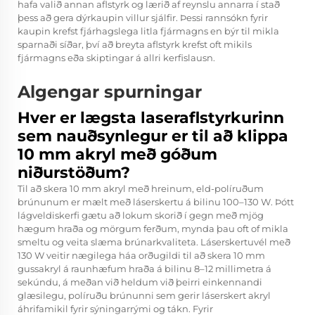
hafa valið annan aflstyrk og lærið af reynslu annarra í stað
þess að gera dýrkaupin villur sjálfir. Þessi rannsókn fyrir
kaupin krefst fjárhagslega litla fjármagns en býr til mikla
sparnaði síðar, því að breyta aflstyrk krefst oft mikils
fjármagns eða skiptingar á allri kerfislausn.
Algengar spurningar
Hver er lægsta laseraflstyrkurinn
sem nauðsynlegur er til að klippa
10 mm akryl með góðum
niðurstöðum?
Til að skera 10 mm akryl með hreinum, eld-políruðum
brúnunum er mælt með láserskertu á bilinu 100–130 W. Þótt
lágveldiskerfi gætu að lokum skorið í gegn með mjög
hægum hraða og mörgum ferðum, mynda þau oft of mikla
smeltu og veita slæma brúnarkvaliteta. Láserskertuvél með
130 W veitir nægilega háa orðugildi til að skera 10 mm
gussakryl á raunhæfum hraða á bilinu 8–12 millimetra á
sekúndu, á meðan við heldum við þeirri einkennandi
glæsilegu, políruðu brúnunni sem gerir láserskert akryl
áhrifamikil fyrir sýningarrými og tákn. Fyrir