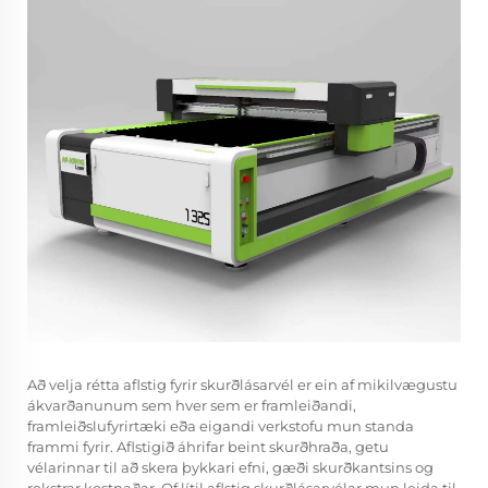
Að velja rétta aflstig fyrir skurðlásarvél er ein af mikilvægustu
ákvarðanunum sem hver sem er framleiðandi,
framleiðslufyrirtæki eða eigandi verkstofu mun standa
frammi fyrir. Aflstigið áhrifar beint skurðhraða, getu
vélarinnar til að skera þykkari efni, gæði skurðkantsins og