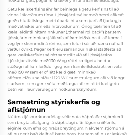
notkunargátt, þegar reiknað er yfir fulla framleiðsludaga.
Getu kæliskerfisins áhrifar beinlega á getu kerfisins til að
vinna í ákveðnum tíma. Ljósskjárslitvélar með hærri aflkraft
gerða hlutfallslega meiri óþarfa hita sem þarf að fjarlægja
með vatnskælum eða hitavöxlunum. Ónóg tækifæri til að
kæla leidir til hitaminnkunar („thermal rollback“) þar sem
ljósskjárin minnkar sjálfkrafa aflframleiðsluna til að koma í
veg fyrir skemmdir á rörinu, sem felur í sér að hærra nafnafl
verður óvirkt. Þegar kerfi eru samanburin skal staðfesta að
geta kæliskerfisins sé rétt samstillt við afl ljósskjársins.
Ljósskjárslitvéla með 130 W og réttri kæligetu heldur
stöðugri aflframleiðslu í gegnum framleiðsluskipti, en véla
með 150 W sem er of létt kæld gæti minnkað
aflframleiðsluna niður í 120 W í raunverulegum aflí við lengri
starfsemi, sem gerir vélu með lægra afl en réttri kæligetu
betri val í raunverulegum notkunarskilyrðum.
Samsetning stýriskerfis og
aflstjórnun
Nútíma ljásþurrkunarfélagsvélir nota háþróaðar stjórnkerfi
sem breyta aflafgangi á skiptislagi eftir lögun sniðferils,
eiginleikum efna og hraðabreytingum. Nákvæm stjórnun á
aflinu gerir það kleift að bæta horn, þar sem aflinu er lækkað