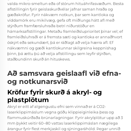
valda mikro-smeltun eða of stórum hituáhrifasvæðum. Besta
aflstillingin fyrir geislaskurðvélar jafnar saman hraða og
gæðakröfur. Fyrir nákvæm notkun, þar sem kantloka og
víddamörk eru mikilvæg, gefa oft miðlungs hátt afl með
stýrðum framfærsluhraða betri niðurstöður en
hámarksaflstillingar. Metaðu framleiðsluprioritet þínar vel; ef
framleiðsluhraði er á fremsta sæti og kantloka er annaðhvort
óskýrt eða sekundært, þá er ráðlagt að velja hærra afl. Ef
nákvæmni og gæði kantlokunnar skilgreina keppnishag
þinn, þá ættu þú að velja aflstillingu sem leyfir stýrðan,
staðbundinn skurð án hituskews.
Að samsvara geislaafl við efna-
og notkunarsvið
Kröfur fyrir skurð á akryl- og
plastplötum
Akryl er eitt af algengustu efni sem vinnað er á CO2-
laserklippimáslum vegna góðu klippieiginleika þess og
flammuskúrðaða brúnarlagningar. Fyrir akrylplötur upp að 3
mm þykkt veitir 60–80 vattas laserklippimáslan nægilega
árangur fyrir flest merkjaskil og sýningaráhöld. Þegar unnið