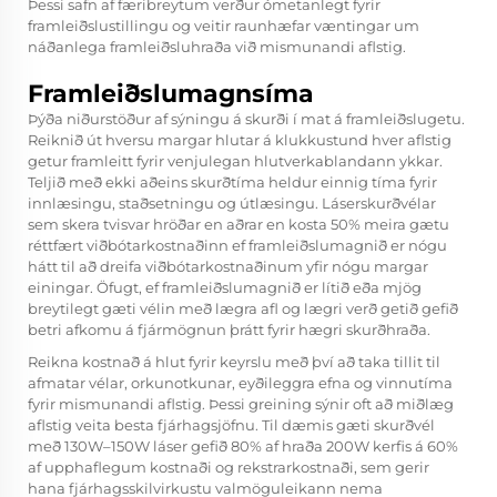
Þessi safn af færibreytum verður ómetanlegt fyrir
framleiðslustillingu og veitir raunhæfar væntingar um
náðanlega framleiðsluhraða við mismunandi aflstig.
Framleiðslumagnsíma
Þýða niðurstöður af sýningu á skurði í mat á framleiðslugetu.
Reiknið út hversu margar hlutar á klukkustund hver aflstig
getur framleitt fyrir venjulegan hlutverkablandann ykkar.
Teljið með ekki aðeins skurðtíma heldur einnig tíma fyrir
innlæsingu, staðsetningu og útlæsingu. Láserskurðvélar
sem skera tvisvar hröðar en aðrar en kosta 50% meira gætu
réttfært viðbótarkostnaðinn ef framleiðslumagnið er nógu
hátt til að dreifa viðbótarkostnaðinum yfir nógu margar
einingar. Öfugt, ef framleiðslumagnið er lítið eða mjög
breytilegt gæti vélin með lægra afl og lægri verð getið gefið
betri afkomu á fjármögnun þrátt fyrir hægri skurðhraða.
Reikna kostnað á hlut fyrir keyrslu með því að taka tillit til
afmatar vélar, orkunotkunar, eyðileggra efna og vinnutíma
fyrir mismunandi aflstig. Þessi greining sýnir oft að miðlæg
aflstig veita besta fjárhagsjöfnu. Til dæmis gæti skurðvél
með 130W–150W láser gefið 80% af hraða 200W kerfis á 60%
af upphaflegum kostnaði og rekstrarkostnaði, sem gerir
hana fjárhagsskilvirkustu valmöguleikann nema