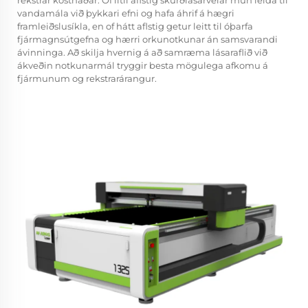
rekstrar kostnaðar. Of lítil aflstig skurðlásarvélar mun leida til
vandamála við þykkari efni og hafa áhrif á hægri
framleiðslusíkla, en of hátt aflstig getur leitt til óþarfa
fjármagnsútgefna og hærri orkunotkunar án samsvarandi
ávinninga. Að skilja hvernig á að samræma lásaraflið við
ákveðin notkunarmál tryggir besta mögulega afkomu á
fjármunum og rekstrarárangur.