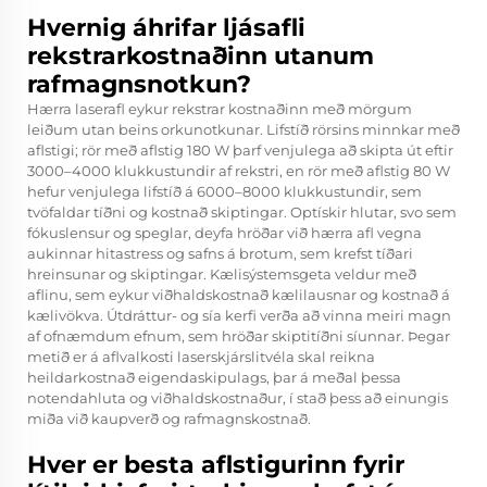
Hvernig áhrifar ljásafli
rekstrarkostnaðinn utanum
rafmagnsnotkun?
Hærra laserafl eykur rekstrar kostnaðinn með mörgum
leiðum utan beins orkunotkunar. Lifstíð rörsins minnkar með
aflstigi; rör með aflstig 180 W þarf venjulega að skipta út eftir
3000–4000 klukkustundir af rekstri, en rör með aflstig 80 W
hefur venjulega lifstíð á 6000–8000 klukkustundir, sem
tvöfaldar tíðni og kostnað skiptingar. Optískir hlutar, svo sem
fókuslensur og speglar, deyfa hröðar við hærra afl vegna
aukinnar hitastress og safns á brotum, sem krefst tíðari
hreinsunar og skiptingar. Kælisýstemsgeta veldur með
aflinu, sem eykur viðhaldskostnað kælilausnar og kostnað á
kælivökva. Útdráttur- og sía kerfi verða að vinna meiri magn
af ofnæmdum efnum, sem hröðar skiptitíðni síunnar. Þegar
metið er á aflvalkosti laserskjárslitvéla skal reikna
heildarkostnað eigendaskipulags, þar á meðal þessa
notendahluta og viðhaldskostnaður, í stað þess að einungis
miða við kaupverð og rafmagnskostnað.
Hver er besta aflstigurinn fyrir