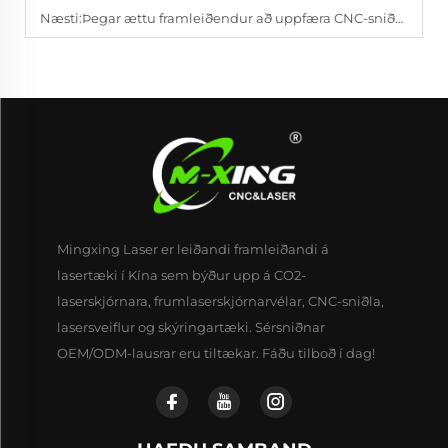
Næsti:
Þegar ættu framleiðendur að uppfæra CNC-sniðvél sína?
Mingxing Laser er leiðandi framleiðandi á
lasertæki í Kína sem býður upp á CO2-
laserskjórnara, frumlaserskjórnarvélar, CNC-sniðla,
lasersveiflur og skýringartæki. Sérsniðnar
OEM/ODM-lausrar eru tiltækar. Fáðu tilboð í dag!