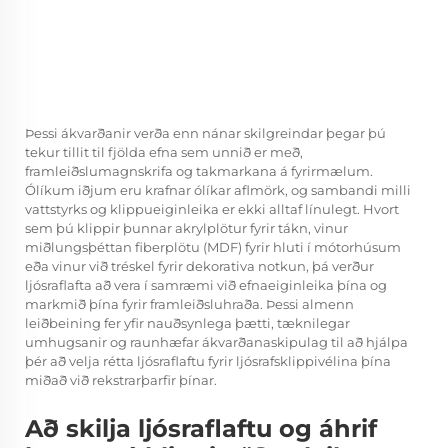
Þessi ákvarðanir verða enn nánar skilgreindar þegar þú
tekur tillit til fjölda efna sem unnið er með,
framleiðslumagnskrifa og takmarkana á fyrirmælum.
Ólíkum iðjum eru krafnar ólíkar aflmörk, og sambandi milli
vattstyrks og klippueiginleika er ekki alltaf línulegt. Hvort
sem þú klippir þunnar akrylplötur fyrir tákn, vinur
miðlungsþéttan fiberplötu (MDF) fyrir hluti í mótorhúsum
eða vinur við tréskel fyrir dekorativa notkun, þá verður
ljósraflafta að vera í samræmi við efnaeiginleika þína og
markmið þína fyrir framleiðsluhraða. Þessi almenn
leiðbeining fer yfir nauðsynlega þætti, tæknilegar
umhugsanir og raunhæfar ákvarðanaskipulag til að hjálpa
þér að velja rétta ljósraflaftu fyrir ljósrafsklippivélina þína
miðað við rekstrarþarfir þínar.
Að skilja ljósraflaftu og áhrif