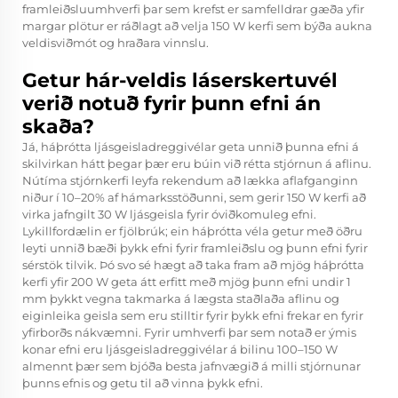
framleiðsluumhverfi þar sem krefst er samfelldrar gæða yfir
margar plötur er ráðlagt að velja 150 W kerfi sem býða aukna
veldisviðmót og hraðara vinnslu.
Getur hár-veldis láserskertuvél
verið notuð fyrir þunn efni án
skaða?
Já, háþrótta ljásgeisladreggivélar geta unnið þunna efni á
skilvirkan hátt þegar þær eru búin við rétta stjórnun á aflinu.
Nútíma stjórnkerfi leyfa rekendum að lækka aflafganginn
niður í 10–20% af hámarksstöðunni, sem gerir 150 W kerfi að
virka jafngilt 30 W ljásgeisla fyrir óviðkomuleg efni.
Lykillfordælin er fjölbrúk; ein háþrótta véla getur með öðru
leyti unnið bæði þykk efni fyrir framleiðslu og þunn efni fyrir
sérstök tilvik. Þó svo sé hægt að taka fram að mjög háþrótta
kerfi yfir 200 W geta átt erfitt með mjög þunn efni undir 1
mm þykkt vegna takmarka á lægsta staðlaða aflinu og
eiginleika geisla sem eru stilltir fyrir þykk efni frekar en fyrir
yfirborðs nákvæmni. Fyrir umhverfi þar sem notað er ýmis
konar efni eru ljásgeisladreggivélar á bilinu 100–150 W
almennt þær sem bjóða besta jafnvægið á milli stjórnunar
þunns efnis og getu til að vinna þykk efni.