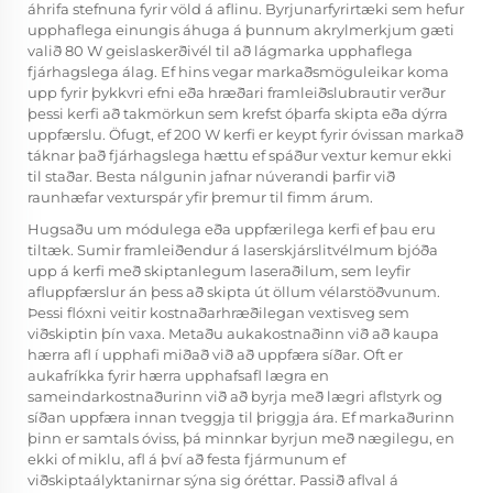
áhrifa stefnuna fyrir völd á aflinu. Byrjunarfyrirtæki sem hefur
upphaflega einungis áhuga á þunnum akrylmerkjum gæti
valið 80 W geislaskerðivél til að lágmarka upphaflega
fjárhagslega álag. Ef hins vegar markaðsmöguleikar koma
upp fyrir þykkvri efni eða hræðari framleiðslubrautir verður
þessi kerfi að takmörkun sem krefst óþarfa skipta eða dýrra
uppfærslu. Öfugt, ef 200 W kerfi er keypt fyrir óvissan markað
táknar það fjárhagslega hættu ef spáður vextur kemur ekki
til staðar. Besta nálgunin jafnar núverandi þarfir við
raunhæfar vexturspár yfir þremur til fimm árum.
Hugsaðu um módulega eða uppfærilega kerfi ef þau eru
tiltæk. Sumir framleiðendur á laserskjárslitvélmum bjóða
upp á kerfi með skiptanlegum laseraðilum, sem leyfir
afluppfærslur án þess að skipta út öllum vélarstöðvunum.
Þessi flóxni veitir kostnaðarhræðilegan vextisveg sem
viðskiptin þín vaxa. Metaðu aukakostnaðinn við að kaupa
hærra afl í upphafi miðað við að uppfæra síðar. Oft er
aukafríkka fyrir hærra upphafsafl lægra en
sameindarkostnaðurinn við að byrja með lægri aflstyrk og
síðan uppfæra innan tveggja til þriggja ára. Ef markaðurinn
þinn er samtals óviss, þá minnkar byrjun með nægilegu, en
ekki of miklu, afl á því að festa fjármunum ef
viðskiptaályktanirnar sýna sig óréttar. Passið aflval á