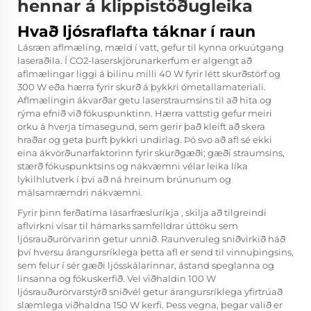
hennar á klippistöðugleika
Hvað ljósraflafta táknar í raun
Lásræn aflmæling, mæld í vatt, gefur til kynna orkuútgang
laseraðila. Í CO2-laserskjörunarkerfum er algengt að
aflmælingar liggi á bilinu milli 40 W fyrir létt skurðstörf og
300 W eða hærra fyrir skurð á þykkri ómetallamateriali.
Aflmælingin ákvarðar getu laserstraumsins til að hita og
rýma efnið við fókuspunktinn. Hærra vattstig gefur meiri
orku á hverja tímasegund, sem gerir það kleift að skera
hraðar og geta þurft þykkri undirlag. Þó svo að afl sé ekki
eina ákvörðunarfaktorinn fyrir skurðgæði; gæði straumsins,
stærð fókuspunktsins og nákvæmni vélar leika líka
lykilhlutverk í því að ná hreinum brúnunum og
málsamræmdri nákvæmni.
Fyrir þinn ferðatíma
lásarfræsluríkja
, skilja að tilgreindi
aflvirkni vísar til hámarks samfelldrar úttöku sem
ljósrauðurörvarinn getur unnið. Raunveruleg sniðvirkið háð
því hversu árangursríklega þetta afl er send til vinnuþingsins,
sem felur í sér gæði ljósskálarinnar, ástand speglanna og
linsanna og fókuskerfið. Vel viðhaldin 100 W
ljósrauðurörvarstýrð sniðvél getur árangursríklega yfirtrúað
slæmlega viðhaldna 150 W kerfi. Þess vegna, þegar valið er