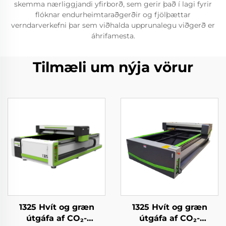
skemma nærliggjandi yfirborð, sem gerir það í lagi fyrir
flóknar endurheimtaraðgerðir og fjölþættar
verndarverkefni þar sem viðhalda upprunalegu viðgerð er
áhrifamesta.
Tilmæli um nýja vörur
1325 Hvít og græn
1325 Hvít og græn
útgáfa af CO₂-
útgáfa af CO₂-