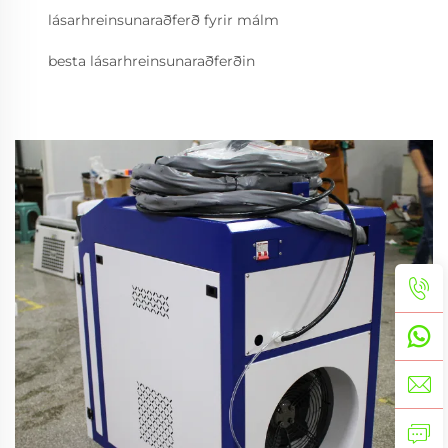
lásarhreinsunaraðferð fyrir málm
besta lásarhreinsunaraðferðin