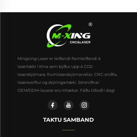
Mingxing Laser er leiðandi framleiðandi á
lasertæki í Kína sem býður upp á CO2-
laserskjórnara, frumlaserskjórnarvélar, CNC-sniðla,
lasersveiflur og skýringartæki. Sérsniðnar
OEM/ODM-lausrar eru tiltækar. Fáðu tilboð í dag!
TAKTU SAMBAND