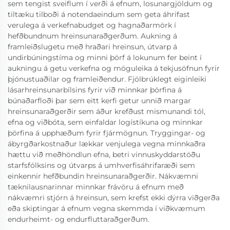
sem tengist sveiflum í verði á efnum, losunargjöldum og
tiltæku tilboði á notendaeindum sem geta áhrifast
verulega á verkefnabudget og hagnaðarmörk í
hefðbundnum hreinsunaraðgerðum. Aukning á
framleiðslugetu með hraðari hreinsun, útvarp á
undirbúningstíma og minni þörf á lokunum fer beint í
aukningu á getu verkefna og möguleika á tekjusöfnun fyrir
þjónustuaðilar og framleiðendur. Fjölbrúklegt eiginleiki
lásarhreinsunarbílsins fyrir við minnkar þörfina á
búnaðarfloði þar sem eitt kerfi getur unnið margar
hreinsunaraðgerðir sem áður krefðust mismunandi tól,
efna og viðbóta, sem einfaldar logístíkuna og minnkar
þörfina á upphæðum fyrir fjármögnun. Tryggingar- og
ábyrgðarkostnaður lækkar venjulega vegna minnkaðra
hættu við meðhöndlun efna, betri vinnuskyddarstöðu
starfsfólksins og útvarps á umhverfisáhrifaræði sem
einkennir hefðbundin hreinsunaraðgerðir. Nákvæmni
tæknilausnarinnar minnkar frávöru á efnum með
nákvæmri stjórn á hreinsun, sem krefst ekki dýrra viðgerða
eða skiptingar á efnum vegna skemmda í viðkvæmum
endurheimt- og endurfluttaraðgerðum.