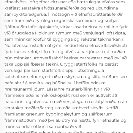
efnaafvöss, loftgefnar eitrunar eða hættulegar afvöss sem
krefjast sérstakra afvössunaraðferða og reglubundinna
samþykktaraðgerða. Í mótsögn við efnafrádráttaraðferðir
sem framleiða rýmlega organíska sameindir og krefjast
fjölbrauðra loftskiptakerfa, virkar lásarhreinsunarbíllinn fyrir
við örugglega í lokinum rýmum með venjulegri loftskipta,
sem minnkar kröfur til bygginga og rekstrar takmarkanir.
Núllafvössumstöðin útrýmir endurtekna efnavirðisviðskipti
fyrir lausnarefni, slífu efni og afvössunartjónustu, á meðan
hún minnkar umhverfisáhrif hreinsunarrekstrar með því að
taka upp sjálfbærar tækni. Öryggi starfsfólksins bætist
verulega þar sem starfsfólk sleppir útsetningu á
kalkholtum efnum, eitruðum skynjum og slífu hrúðum sem
hafa áhrif á andlits- og húðheilsu í hefðbundnum
hreinsunarmiljóum. Lásarhreinsunarbíllinn fyrir við
framleiðir aðeins mikroskópískt rusl sem er auðvelt að
halda inni og afvössun með venjulegum ruslatjánniðum án
sérstakra meðferðarreglum eða umhverfisleyfis. Kerfið
framlagar grænum byggingaleyfum og sjálfbærum
frammistöðum með því að útrýma hættu fyrir efnaufar og
minnka orkanotkun í samanburði við
margstighefðbundnar hreinsunarferli sem krefjast hitunar,