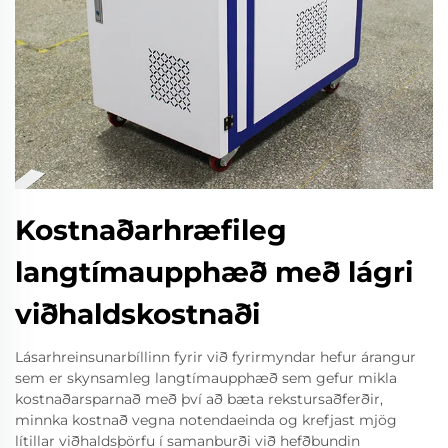
Kostnaðarhræfileg
langtímaupphæð með lágri
viðhaldskostnaði
Lásarhreinsunarbíllinn fyrir við fyrirmyndar hefur árangur
sem er skynsamleg langtímaupphæð sem gefur mikla
kostnaðarsparnað með því að bæta rekstursaðferðir,
minnka kostnað vegna notendaeinda og krefjast mjög
lítillar viðhaldsþörfu í samanburði við hefðbundin