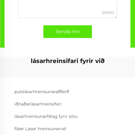
0/1000
Senda inn
lásarhreinsifari fyrir við
pulslásarhreinsunaraðferð
iðnaðarlásarhreinsifari
lásarhreinsunarfélag fyrir sölu
fiber Laser hreinsunarvél