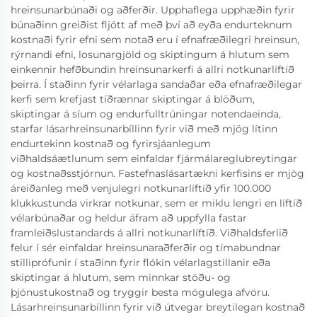
hreinsunarbúnaði og aðferðir. Upphaflega upphæðin fyrir
búnaðinn greiðist fljótt af með því að eyða endurteknum
kostnaði fyrir efni sem notað eru í efnafræðilegri hreinsun,
rýrnandi efni, losunargjöld og skiptingum á hlutum sem
einkennir hefðbundin hreinsunarkerfi á allri notkunarlíftíð
þeirra. Í staðinn fyrir vélarlaga sandaðar eða efnafræðilegar
kerfi sem krefjast tíðrænnar skiptingar á blöðum,
skiptingar á síum og endurfulltrúningar notendaeinda,
starfar lásarhreinsunarbíllinn fyrir við með mjög lítinn
endurtekinn kostnað og fyrirsjáanlegum
viðhaldsáætlunum sem einfaldar fjármálareglubreytingar
og kostnaðsstjórnun. Fastefnaslásartækni kerfisins er mjög
áreiðanleg með venjulegri notkunarlíftíð yfir 100.000
klukkustunda virkrar notkunar, sem er miklu lengri en líftíð
vélarbúnaðar og heldur áfram að uppfylla fastar
framleiðslustandards á allri notkunarlíftíð. Viðhaldsferlið
felur í sér einfaldar hreinsunaraðferðir og tímabundnar
stilliprófunir í staðinn fyrir flókin vélarlagstillanir eða
skiptingar á hlutum, sem minnkar stöðu- og
þjónustukostnað og tryggir besta mögulega afvöru.
Lásarhreinsunarbíllinn fyrir við útvegar breytilegan kostnað