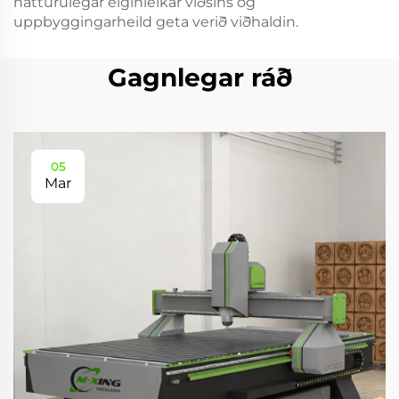
náttúrulegar eiginleikar viðsins og
uppbyggingarheild geta verið viðhaldin.
Gagnlegar ráð
05
Mar