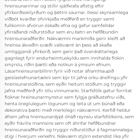
hreinsunarinnar og stillir sjálfkrafa aflstig eftir
yfirborðsskilyrðum og þéttni saurnar. Þessi skynsamlega
viðbót kvarðar ofvirkjaða meðferð en tryggir samt
fullkomin afvörun óskaðs efna og gefur samfelldar
yfirráðandi niðurstöður sem eru betri en hefðbundin
hreinsunaraðferðir. Nákvæmni markmiða gerir kleift að
hreinsa ákveðin svæði valkvænt án þess að skaða
umliggjandi yfirborð, sem gerir það óverdráttarlega
gagnlegt fyrir endurheimtuskyldu sem innihalda flókin
smýrslu, ríðin þætti eða notkun á ýmsum efnum.
Lásarhreinsunarbíllinn fyrir við notar áframhlaupið
geislastefnunartækni sem býr til jafna orku dreifingu yfir
hreinsunarslóðina, sem eyðir heitum stöðum og tryggir
jafna meðferð yfir öllu vinnumarki. Starfsfólk getur forritat
flóknar hreinsunarmynstur sem fylgja gráðustefnu viðs,
henta óreglulegum lögunum og leita út um búnað eða
dekoratíva þætti með merkilegri nákvæmni. Kerfið heldur
áfram jafna hreinsunardýpt óháð reynslu starfsfólksins, sem
eyðir frávilla mannsins sem oft áhrifar hefðbundnar
hreinsunaraðferðir og tryggir niðurstöður á fagmannalegu
stigi í hverjum verkefni. Nákvæm stjórn extendist líka yfir