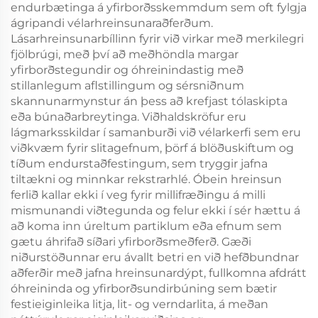
endurbætinga á yfirborðsskemmdum sem oft fylgja
ágripandi vélarhreinsunaraðferðum.
Lásarhreinsunarbíllinn fyrir við virkar með merkilegri
fjölbrúgi, með því að meðhöndla margar
yfirborðstegundir og óhreinindastig með
stillanlegum aflstillingum og sérsniðnum
skannunarmynstur án þess að krefjast tólaskipta
eða búnaðarbreytinga. Viðhaldskröfur eru
lágmarksskildar í samanburði við vélarkerfi sem eru
viðkvæm fyrir slitagefnum, þörf á blöðuskiftum og
tíðum endurstaðfestingum, sem tryggir jafna
tiltækni og minnkar rekstrarhlé. Óbein hreinsun
ferlið kallar ekki í veg fyrir millifræðingu á milli
mismunandi viðtegunda og felur ekki í sér hættu á
að koma inn úreltum partiklum eða efnum sem
gætu áhrifað síðari yfirborðsmeðferð. Gæði
niðurstöðunnar eru ávallt betri en við hefðbundnar
aðferðir með jafna hreinsunardýpt, fullkomna afdrátt
óhreininda og yfirborðsundirbúning sem bætir
festieiginleika litja, lit- og verndarlita, á meðan