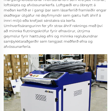
loftskipta og afvössunarkerfa. Loftgæði eru óbreytt á
meðan kerfið er í gangi þar sem lásarferlið framleiðir engar
skaðlegar útgáfur né deyfimyndir sem gætu haft áhrif á
innri miljó eða krefjast sérstakra sía kerfa.
Umhverfisárangurinn fer yfir strax áhrif reknings með því
að minnka flutningskröfur fyrir efnavörur, útrýma
geymslur fyrir hættuleg efni og minnka reglubundnar
samþykktaraðgerðir sem tengjast meðferð efna og
afvössunarferla.