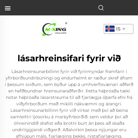
IS
lásarhreinsifari fyrir við
Lásarhreinsunarbíllinn fyrir við fyrirmyndar framfarir í
yfirborðsundirbúningi og endurheimt er ræður skref áfram
í þessum sviðum, sem býður upp á umhverfisvænari aðferð
en hefðbundnar hreinsunaraðferðir. Þetta háþróaða tæki
notar háþróaða lásarstrauma til að fjarlægja óþarfa efni frá
viðyfirborðum með mikilli nákvæmni og árangri.
Lásarhreinsunarbíllinn fyrir við virkar með því að beina
samleittri ljósorku á markyfirborðið, sem veldur því að
óhreinindið drafist eða brotni burt án þess að skaða
undirliggjandi viðgerð. Aðalvirkin þessa nýjungar eru
afhjúpun máls, fjarlæging þekks, rýstafjarlæging,