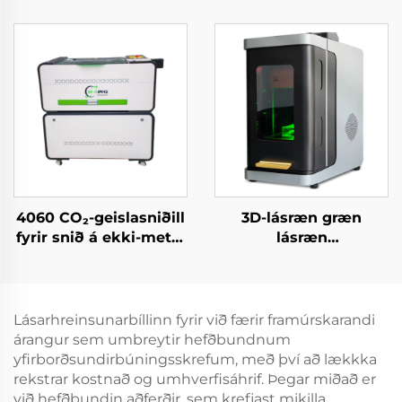
laserþurrkunarefni og
laserþurrkunarefni og
ríðvél fyrir akryl, við,
ríðvél fyrir akryl, við,
MDF – 150 W, 300 W
MDF – 150 W, 300 W
4060 CO₂-geislasniðill
3D-lásræn græn
fyrir snið á ekki-metál
lásræn
efni
kristallskurðvélarvél
Lásarhreinsunarbíllinn fyrir við færir framúrskarandi
árangur sem umbreytir hefðbundnum
yfirborðsundirbúningsskrefum, með því að lækkka
rekstrar kostnað og umhverfisáhrif. Þegar miðað er
við hefðbundin aðferðir, sem krefjast mikilla