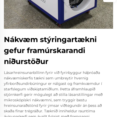
Nákvæm stýringartækni
gefur framúrskarandi
niðurstöður
Lásarhreinsunarbíllinn fyrir við fyrirbyggur háþróaða
nákvæmiskerfis tækni sem umbreytir hvernig
yfirborðsundirbúningur er nálgast og framkvæmdur í
starfslegum viðskiptamiðlum. Þetta áframhlaupið
stjórnkerfi gerir mögulegt að stilla lásarstillingar með
mikroskópískri nákvæmni, sem tryggir bestu
hreinsunaraðstönd fyrir ýmsar viðtegundir án þess að
skaða fínar trégráður. Tæknið inniheldur rauntíma
ávísunarkerfi sem ávallt fylgist með framgangi