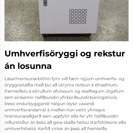
Umhverfisöryggi og rekstur
án losunna
Lásarhreinsunarbíllinn fyrir við færir nýjum umhverfis- og
öryggisstaðla með því að útrýma notkun á efnaefnum,
framleiðslu á eitruðum afvössum og skaðlegum útgáfum
sem einkennir hefðbundin yfirborðsundirbúningstilvik.
Þessi endurbyggjandi nálgun leysir vaxandi
umhverfisvandamál á meðan hún veitir yfirlegra
hreinsunaraðgerð sem uppfyllir eða fer yfir hefðbundin
niðurstöður án þess að gera skaða heilsu starfsfólksins eða
umhverfisheild. Kerfið virkar án þess að framleiða