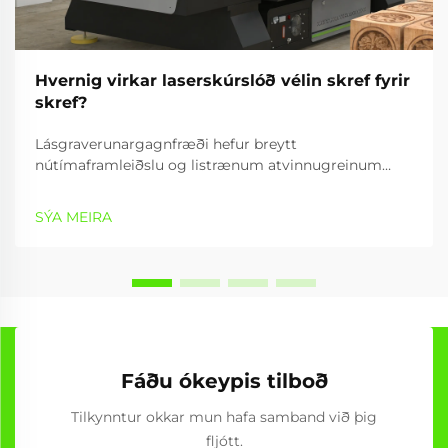
Hvernig virkar laserskúrslóð vélin skref fyrir
skref?
Lásgraverunargagnfræði hefur breytt
nútímaframleiðslu og listrænum atvinnugreinum
með því að veita nákvæmar, árangursríkar og
fjölbreytta getur til að vinna efni. Graverunartæki
SÝA MEIRA
notar samleitnan lásstrála til að búa til nákvæmar
mynstur,...
Fáðu ókeypis tilboð
Tilkynntur okkar mun hafa samband við þig
fljótt.