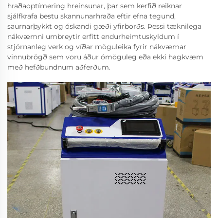
hraðaoptímering hreinsunar, þar sem kerfið reiknar
sjálfkrafa bestu skannunarhraða eftir efna tegund,
saurnarþykkt og óskandi gæði yfirborðs. Þessi tæknilega
nákvæmni umbreytir erfitt endurheimtuskyldum í
stjórnanleg verk og víðar möguleika fyrir nákvæmar
vinnubrögð sem voru áður ómöguleg eða ekki hagkvæm
með hefðbundnum aðferðum.