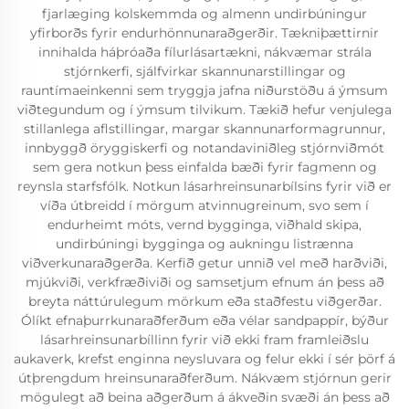
fjarlæging kolskemmda og almenn undirbúningur
yfirborðs fyrir endurhönnunaraðgerðir. Tækniþættirnir
innihalda háþróaða fílurlásartækni, nákvæmar strála
stjórnkerfi, sjálfvirkar skannunarstillingar og
rauntímaeinkenni sem tryggja jafna niðurstöðu á ýmsum
viðtegundum og í ýmsum tilvikum. Tækið hefur venjulega
stillanlega aflstillingar, margar skannunarformagrunnur,
innbyggð öryggiskerfi og notandaviniðleg stjórnviðmót
sem gera notkun þess einfalda bæði fyrir fagmenn og
reynsla starfsfólk. Notkun lásarhreinsunarbílsins fyrir við er
víða útbreidd í mörgum atvinnugreinum, svo sem í
endurheimt móts, vernd bygginga, viðhald skipa,
undirbúningi bygginga og aukningu listrænna
viðverkunaraðgerða. Kerfið getur unnið vel með harðviði,
mjúkviði, verkfræðiviði og samsetjum efnum án þess að
breyta náttúrulegum mörkum eða staðfestu viðgerðar.
Ólíkt efnaþurrkunaraðferðum eða vélar sandpappír, býður
lásarhreinsunarbíllinn fyrir við ekki fram framleiðslu
aukaverk, krefst enginna neysluvara og felur ekki í sér þörf á
útþrengdum hreinsunaraðferðum. Nákvæm stjórnun gerir
mögulegt að beina aðgerðum á ákveðin svæði án þess að