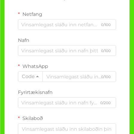
Netfang
0/100
Nafn
0/100
WhatsApp
Code
0/100
Fyrirtækisnafn
0/200
Skilaboð