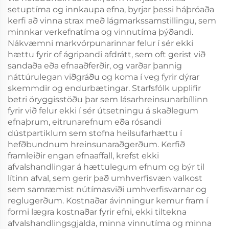
setuptíma og innkaupa efna, byrjar þessi háþróaða
kerfi að vinna strax með lágmarkssamstillingu, sem
minnkar verkefnatíma og vinnutíma þýðandi.
Nákvæmni markvörpunarinnar felur í sér ekki
hættu fyrir of ágripandi afdrátt, sem oft gerist við
sandaða eða efnaaðferðir, og varðar þannig
náttúrulegan viðgráðu og koma í veg fyrir dýrar
skemmdir og endurbætingar. Starfsfólk upplifir
betri öryggisstöðu þar sem lásarhreinsunarbíllinn
fyrir við felur ekki í sér útsetningu á skaðlegum
efnaþrum, eitrunarefnum eða rósandi
dústpartiklum sem stofna heilsufarhættu í
hefðbundnum hreinsunaraðgerðum. Kerfið
framleiðir engan efnaaffall, krefst ekki
afvalshandlingar á hættulegum efnum og býr til
lítinn afval, sem gerir það umhverfisvæn valkost
sem samræmist nútímasviði umhverfisvarnar og
reglugerðum. Kostnaðar ávinningur kemur fram í
formi lægra kostnaðar fyrir efni, ekki tiltekna
afvalshandlingsgjalda, minna vinnutíma og minna