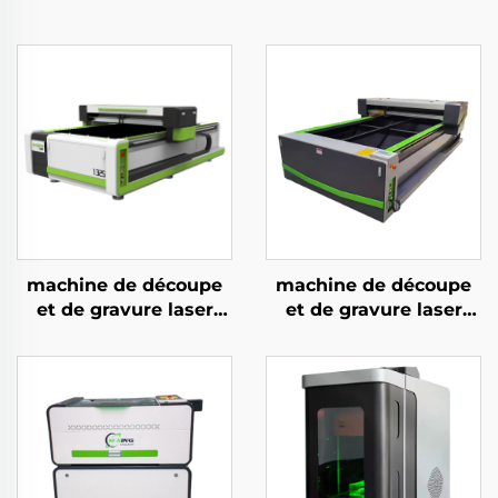
machine de découpe
machine de découpe
et de gravure laser
et de gravure laser
CO2 version blanche
CO2 version blanche
et verte pour
et verte pour
acrylique, bois et MDF,
acrylique, bois et MDF,
150 W, 300 W
150 W, 300 W