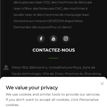
découpeuses laser CO2, des machines de découpe
laser à fibre, des fraiseuses CNC, des machines à
souder laser et des machines de marquage laser.
Solutions sur mesure OEM/ODM disponibles.
Demandez dès aujourd'hui un devis !
CONTACTEZ-NOUS
Pièce 1303, Bâtiment 4, UnitedFortune Plaza, Zone de
haute technologie, Ville de Jinan, Province du Shandong,
Chine
We value your privacy
+86-17863846870
We use cookies and similar tools to provide our services.
If you don't want to accept all cookies, click Personalize
[email protected]
cookies.