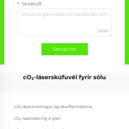
Skilaboð
0/1000
Senda inn
cO₂-láserskúfuvél fyrir sölu
co2 lásarsnúningur og skurðarmássína
cO₂-laserskering á gleri