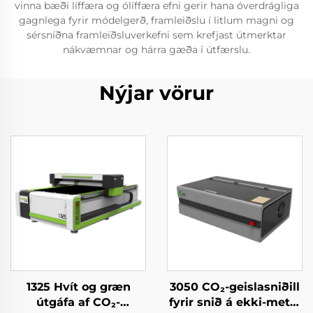
vinna bæði líffæra og ólíffæra efni gerir hana óverdrágliga
gagnlega fyrir módelgerð, framleiðslu í litlum magni og
sérsníðna framleiðsluverkefni sem krefjast útmerktar
nákvæmnar og hárra gæða í útfærslu.
Nýjar vörur
1325 Hvít og græn
3050 CO₂-geislasniðill
útgáfa af CO₂-
fyrir snið á ekki-metál