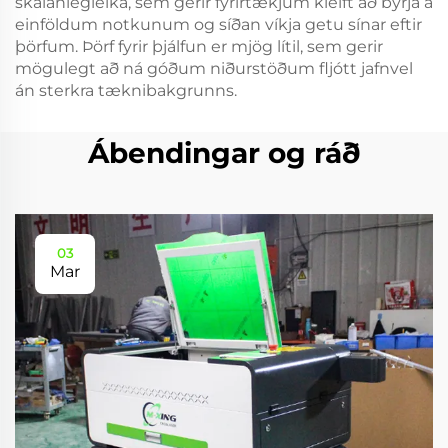
skalanlegleika, sem gerir fyrirtækjum kleift að byrja á
einföldum notkunum og síðan víkja getu sínar eftir
þörfum. Þörf fyrir þjálfun er mjög lítil, sem gerir
mögulegt að ná góðum niðurstöðum fljótt jafnvel
án sterkra tæknibakgrunns.
Ábendingar og ráð
03
Mar