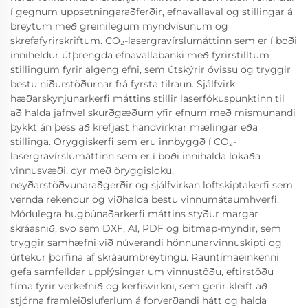
í gegnum uppsetningaraðferðir, efnavallaval og stillingar á
breytum með greinilegum myndvísunum og
skrefafyrirskriftum. CO₂-lasergravírslumáttinn sem er í boði
inniheldur útþrengda efnavallabanki með fyrirstilltum
stillingum fyrir algeng efni, sem útskýrir óvissu og tryggir
bestu niðurstöðurnar frá fyrsta tilraun. Sjálfvirk
hæðarskynjunarkerfi máttins stillir laserfókuspunktinn til
að halda jafnvel skurðgæðum yfir efnum með mismunandi
þykkt án þess að krefjast handvirkrar mælingar eða
stillinga. Öryggiskerfi sem eru innbyggð í CO₂-
lasergravírslumáttinn sem er í boði innihalda lokaða
vinnusvæði, dyr með öryggisloku,
neyðarstöðvunaraðgerðir og sjálfvirkan loftskiptakerfi sem
vernda rekendur og viðhalda bestu vinnumátaumhverfi.
Módulegra hugbúnaðarkerfi máttins styður margar
skráasnið, svo sem DXF, AI, PDF og bitmap-myndir, sem
tryggir samhæfni við núverandi hönnunarvinnuskipti og
úrtekur þörfina af skráaumbreytingu. Rauntímaeinkenni
gefa samfelldar upplýsingar um vinnustöðu, eftirstöðu
tíma fyrir verkefnið og kerfisvirkni, sem gerir kleift að
stjórna framleiðsluferlum á forverðandi hátt og halda