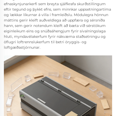
efnaskynjunarkerfi sem breyta sjálfkrafa skurðstillingum
eftir tegund og þykkt efns, sem minnkar uppsetningartíma
og lækkar líkurnar á villa í framleiðslu. Módulegra hönnun
máttins gerir kleift auðveldlega að uppfæra og sérsníða
hann, sem gerir notendum kleift að bæta við sérstökum
eiginleikum eins og snúðaáhengjum fyrir sívalningslaga
hluti, myndavélakerfum fyrir nákvæma staðsetningu og
öflugri loftrennslukerfum til betri öryggis- og
loftgæðastjórnunar.