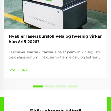
Hvað er laserskúrslóð véla og hvernig virkar
hún árið 2026?
Lásgraverunartæki táknar eina af þeim mikilvægustu
tæknilausnunum í nákvæmri framleiðslu og listrænni
framleiðslu. Þetta flókna tæki notar samleitna
ljósorku til að varanlega merkja, rífa eða klippa ýmis
SÝA MEIRA
efni með ótrúlegri...
Fáðu ókeypis tilboð