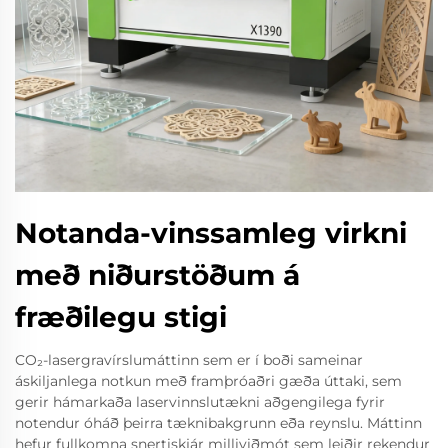
Notanda-vinssamleg virkni
með niðurstöðum á
fræðilegu stigi
CO₂-lasergravírslumáttinn sem er í boði sameinar
áskiljanlega notkun með framþróaðri gæða úttaki, sem
gerir hámarkaða laservinnslutækni aðgengilega fyrir
notendur óháð þeirra tæknibakgrunn eða reynslu. Máttinn
hefur fullkomna snertiskjár milliviðmót sem leiðir rekendur