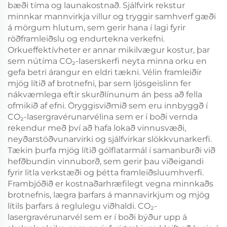
bæði tíma og launakostnað. Sjálfvirk rekstur
minnkar mannvirkja villur og tryggir samhverf gæði
á mörgum hlutum, sem gerir hana í lagi fyrir
röðframleiðslu og endurtekna verkefni.
Orkueffektívheter er annar mikilvægur kostur, þar
sem nútíma CO₂-laserskerfi neyta minna orku en
gefa betri árangur en eldri tækni. Vélin framleiðir
mjög lítið af brotnefni, þar sem ljósgeislinn fer
nákvæmlega eftir skurðlínunum án þess að fella
ofmikið af efni. Öryggisviðmið sem eru innbyggð í
CO₂-lasergravérunarvélina sem er í boði vernda
rekendur með því að hafa lokað vinnusvæði,
neyðarstöðvunarvirki og sjálfvirkar slökkvunarkerfi.
Tækin þurfa mjög lítið gólflatarmál í samanburði við
hefðbundin vinnuborð, sem gerir þau viðeigandi
fyrir litla verkstæði og þétta framleiðsluumhverfi.
Frambjóðið er kostnaðarhræfilegt vegna minnkaðs
brotnefnis, lægra þarfars á mannavirkjum og mjög
lítils þarfars á reglulegu viðhaldi. CO₂-
lasergravérunarvél sem er í boði býður upp á