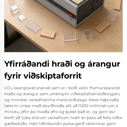
Yfirráðandi hraði og árangur
fyrir viðskiptaforrit
CO₂-lasergravérunarvél sem er í boði veitir framúrskarandi
hraða og árangur sem umbreytir viðskiptaframleiðslugetu
og minnkar verkefnatíma markvörðulega. Þessi háþróaða
tæknin virkar með skurðhraða allt að 1000 millimetrum á
mínútu, eftir því hvaða efni og þykkt það er, og gerir því
kleift að ljúka stórum verkefnum hratt án þess að fella niður
gæðastöðu. Hátt tíðnibundin pulsa-gerð vélarinnar gerir