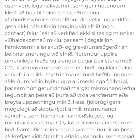
ósérhverfulega nákvæmni, sem gerir notendum
kleift að búa til flókin smáatriði og fína
yfirborðsmyndir sem hefðbundin vélar- og verkfæri
geta ekki náð. Óbein tenging við efnið (non-
contact) felur í sér að verkfæri ekki slitas og minnkar
viðhaldskostnað miklu, þar sem ljósgeislinn
framkvæmir allar skurð- og gravérunaraðgerðir án
beinnar snertingu við efnið. Notendur upplifa
úmerkilega hraða og árangur þegar þeir starfa með
CO₂-lasergravérunarvél sem er í boði, og klára flókin
verkefni á miklu styttri tíma en með hefðbundnum
aðferðum. Vélin býður upp á úmerkilega fjölbrúgi,
þar sem hún getur vinnað margar mismunandi efna
tegundir án þess að þurfa að víxla verkfærum eða
breyta uppsetningu mikið. Þessi fjölbrúgi gerir
mögulegt að skipta fljótt á milli mismunandi
verkefna, sem hámarkar framleiðslugetu og
minnkar dvalartíma. CO₂-lasergravérunarvél sem er í
boði framleiðir hreinar og nákvæmar brúnir án þess
að krefjast viðbótarefna eða lokavinnslu, sem sparað