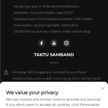
Mingxing Laser er leiðandi framleiðandi á
lasertæki í Kína sem býður upp á CO2-
laserskjórnara, frumlaserskjórnarvélar, CNC-sniðla,
lasersveiflur og skýringartæki. Sérsniðnar
OEM/ODM-lausrar eru tiltækar. Fáðu tilboð í dag!
TAKTU SAMBAND
Herbergi 1303, bygging 4, UnitedFortune Plaza,
Háteknuhöbundin svæði, Jinan-borg, Shan-dong-hérað,
Kína
We value your privacy
+86-17863846870
We use cookies and similar tools to provide our services.
If you don't want to accept all cookies, click Personalize
[email protected]