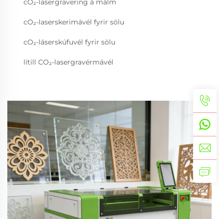
cO₂-lasergravering á málm
cO₂-laserskerimávél fyrir sölu
cO₂-láserskúfuvél fyrir sölu
lítill CO₂-lasergravérmávél