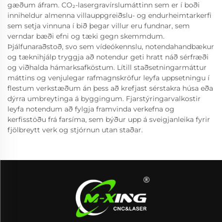
gæðum áfram. CO₂-lasergravírslumáttinn sem er í boði
inniheldur almenna villauppgreiðslu- og endurheimtarkerfi
sem setja vinnuna í bið þegar villur eru fundnar, sem
verndar bæði efni og tæki gegn skemmdum.
Þjálfunaraðstoð, svo sem vídeókennslu, notendahandbækur
og tæknihjálp tryggja að notendur geti hratt náð sérfræði
og viðhalda hámarksafköstum. Lítill staðsetningarmáttur
máttins og venjulegar rafmagnskröfur leyfa uppsetningu í
flestum verkstæðum án þess að krefjast sérstakra húsa eða
dýrra umbreytinga á byggingum. Fjarstýringarvalkostir
leyfa notendum að fylgja framvinda verkefna og
kerfisstöðu frá farsíma, sem býður upp á sveigjanleika fyrir
fjölbreytt verk og stjórnun utan staðar.