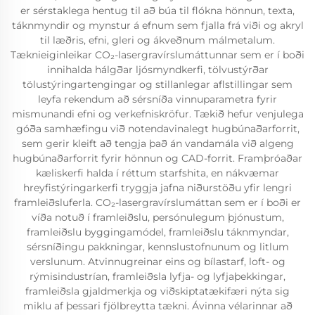
er sérstaklega hentug til að búa til flókna hönnun, texta,
táknmyndir og mynstur á efnum sem fjalla frá viði og akryl
til læðris, efni, gleri og ákveðnum málmetalum.
Tæknieiginleikar CO₂-lasergravírslumáttunnar sem er í boði
innihalda hálgðar ljósmyndkerfi, tölvustýrðar
tölustýringartengingar og stillanlegar aflstillingar sem
leyfa rekendum að sérsníða vinnuparametra fyrir
mismunandi efni og verkefniskröfur. Tækið hefur venjulega
góða samhæfingu við notendavinalegt hugbúnaðarforrit,
sem gerir kleift að tengja það án vandamála við algeng
hugbúnaðarforrit fyrir hönnun og CAD-forrit. Framþróaðar
kæliskerfi halda í réttum starfshita, en nákvæmar
hreyfistýringarkerfi tryggja jafna niðurstöðu yfir lengri
framleiðsluferla. CO₂-lasergravírslumáttan sem er í boði er
víða notuð í framleiðslu, persónulegum þjónustum,
framleiðslu byggingamódel, framleiðslu táknmyndar,
sérsníðingu pakkningar, kennslustofnunum og litlum
verslunum. Atvinnugreinar eins og bílastarf, loft- og
rýmisindustrían, framleiðsla lyfja- og lyfjaþekkingar,
framleiðsla gjaldmerkja og viðskiptatækifæri nýta sig
miklu af þessari fjölbreytta tækni. Ávinna vélarinnar að