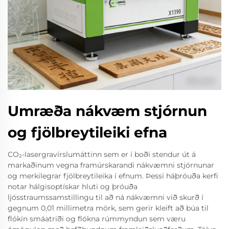
Umræða nákvæm stjórnun
og fjölbreytileiki efna
CO₂-lasergravírslumáttinn sem er í boði stendur út á
markaðinum vegna framúrskarandi nákvæmni stjórnunar
og merkilegrar fjölbreytileika í efnum. Þessi háþróuða kerfi
notar hálgisoptískar hluti og þróuða
ljósstraumssamstillingu til að ná nákvæmni við skurð í
gegnum 0,01 millimetra mörk, sem gerir kleift að búa til
flókin smáatriði og flókna rúmmyndun sem væru