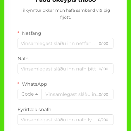
Tilkynntur okkar mun hafa samband við þig
fljótt.
Netfang
0/100
Nafn
0/100
WhatsApp
Code
0/100
Fyrirtækisnafn
0/200