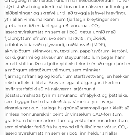
ómöguleg með hefðbundnum framleiðsluaðferðum. Tölva-
stýrt staðsetningarkerfi máttins notar nákvæmar línulegar
leiðbeiningar og skrefvélur til að tryggja jafnvel hreyfingu
yfir allan vinnumarkann, sem fjarlægir breytingar sem
gætu hrundið endanlega gæði vörurnar. CO₂-
lasergravírslumáttinn sem er í boði getur unnið með
fjölbreyttum efnum, svo sem harðviði, mjúkviði,
þríhlutavíddarviði (plywood), miðlánsviði (MDF),
akrylplötum, skinnvörum, textílum, pappírsvörum, kartóni,
korki, gummi og ákveðnum steypumetöllum þegar hann
er rétt stilltur. Þessi fjölbreytileiki felur í sér að engin þörf er
á mörgum sérstökum vélmum, sem minnkar
fjármagnsframlag og kröfur um starfsvettvang, en hækkar
rekstrarfleksibilitéta. Breytanlega aflútgangan í kerfinu
leyfir starfsfólki að ná nákvæmri stjórnun á
ljósstraumshraða fyrir mismunandi efnaþykkt og þéttleika,
sem tryggir bestu framleiðsluparámetra fyrir hverja
einstaka notkun. Ítarlega hugbúnaðarsamspil gerir kleift að
innlesa hönnunarskrár beint úr vinsælum CAD-forritum,
grafískum hönnunarfornitum og vektorhönnunarfornitum,
sem einfaldar ferlið frá hugmynd til fullbúinnar vörur. CO₂-
lasergravírslumáttinn sem er í boði inniheldur snjallar