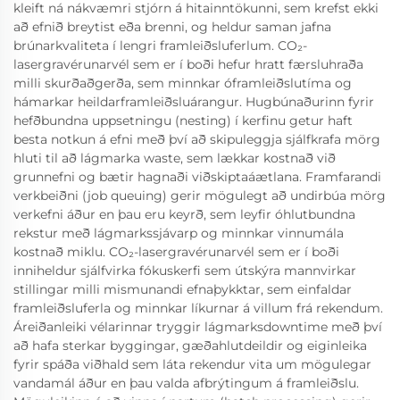
kleift ná nákvæmri stjórn á hitainntökunni, sem krefst ekki
að efnið breytist eða brenni, og heldur saman jafna
brúnarkvaliteta í lengri framleiðsluferlum. CO₂-
lasergravérunarvél sem er í boði hefur hratt færsluhraða
milli skurðaðgerða, sem minnkar óframleiðslutíma og
hámarkar heildarframleiðsluárangur. Hugbúnaðurinn fyrir
hefðbundna uppsetningu (nesting) í kerfinu getur haft
besta notkun á efni með því að skipuleggja sjálfkrafa mörg
hluti til að lágmarka waste, sem lækkar kostnað við
grunnefni og bætir hagnaði viðskiptaáætlana. Framfarandi
verkbeiðni (job queuing) gerir mögulegt að undirbúa mörg
verkefni áður en þau eru keyrð, sem leyfir óhlutbundna
rekstur með lágmarkssjávarp og minnkar vinnumála
kostnað miklu. CO₂-lasergravérunarvél sem er í boði
inniheldur sjálfvirka fókuskerfi sem útskýra mannvirkar
stillingar milli mismunandi efnaþykktar, sem einfaldar
framleiðsluferla og minnkar líkurnar á villum frá rekendum.
Áreiðanleiki vélarinnar tryggir lágmarksdowntime með því
að hafa sterkar byggingar, gæðahlutdeildir og eiginleika
fyrir spáða viðhald sem láta rekendur vita um mögulegar
vandamál áður en þau valda afbrýtingum á framleiðslu.