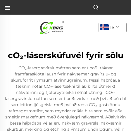
IS
cO₂-láserskúfuvél fyrir sölu
CO₂-lasergravírslumáttan sem er í boði táknar
framfaraskjóta lausn fyrir nákvæmar gravírslu- og
skurðforrit í ýmsum atvinnugreinum. Þessi háþróaða
tæknin notar CO₂-lasertækni til að birta útmerkt
nákvæmni og fjölbreytileika í efnaflutningi. CO₂-
lasergravírslumáttan sem er í boði virkar með því að búa til
samleitinn ljósgeisla með því að ræsa CO₂-gasblöndu
rafmagnsmælist, sem myndar mikla hita sem eyðir eða
smeltir markefnum með óvenjulegri nákvæmni. Aðalvirkin
þessa háþróaða vélar eru nákvæm gravírsla, nákvæmir
skurður, merking og etching á ýmsum undirlögum. Vélin