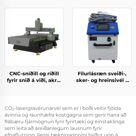
laserþurrkunarefni og
efni
ríðvél fyrir akryl, við,
MDF – 150 W, 300 W
CNC-sníðill og ríðill
Fílurlásræn sveiði-,
fyrir snið á viði, akryl
sker- og hreinsivél –
og MDF
fjögur í einu
CO₂-lasergravérunarvél sem er í boði veitir fjölda
ávinna og raunhæfra kostgagna sem gerir hana að
frábæru fjármögnun fyrir fyrirtæki og einstaklinga
sem leita að áreiðanlegum lausnum fyrir
efnaflutning. Þessi tæknigagnrýni býður upp á