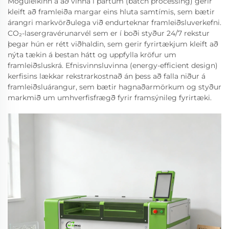
Möguleikinn á að vinna í partum (batch processing) gerir
kleift að framleiða margar eins hluta samtímis, sem bætir
árangri markvörðulega við endurteknar framleiðsluverkefni.
CO₂-lasergravérunarvél sem er í boði styður 24/7 rekstur
þegar hún er rétt viðhaldin, sem gerir fyrirtækjum kleift að
nýta tækin á bestan hátt og uppfylla kröfur um
framleiðsluskrá. Efnisvinnsluvinna (energy-efficient design)
kerfisins lækkar rekstrarkostnað án þess að falla niður á
framleiðsluárangur, sem bætir hagnaðarmörkum og styður
markmið um umhverfisfrægð fyrir framsýnileg fyrirtæki.