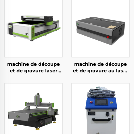
machine de découpe
machine de découpe
et de gravure laser
et de gravure au laser
CO2 version blanche
CO2 3050 pour
et verte pour
matériaux non
acrylique, bois et MDF,
métalliques
150 W, 300 W