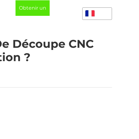
Obtenir un
tez-
FR
devis
 De Découpe CNC
tion ?