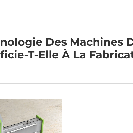
tion
Vidéo
À Propos
Actualités
Contac
De Nous
Nous
hnologie Des Machines
icie-T-Elle À La Fabrica