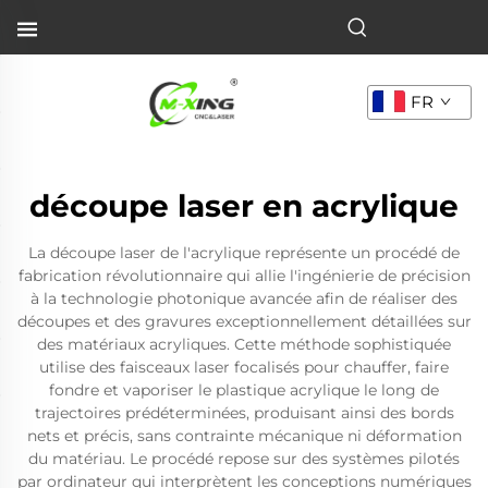
FR
découpe laser en acrylique
La découpe laser de l'acrylique représente un procédé de
fabrication révolutionnaire qui allie l'ingénierie de précision
à la technologie photonique avancée afin de réaliser des
découpes et des gravures exceptionnellement détaillées sur
des matériaux acryliques. Cette méthode sophistiquée
utilise des faisceaux laser focalisés pour chauffer, faire
fondre et vaporiser le plastique acrylique le long de
trajectoires prédéterminées, produisant ainsi des bords
nets et précis, sans contrainte mécanique ni déformation
du matériau. Le procédé repose sur des systèmes pilotés
par ordinateur qui interprètent les conceptions numériques