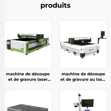
produits
machine de découpe
machine de découpe
et de gravure laser
et de gravure au laser
CO2 version blanche
CO2 à lévitation
et verte pour
magnétique 1325,
acrylique, bois et MDF,
haute vitesse
150 W, 300 W