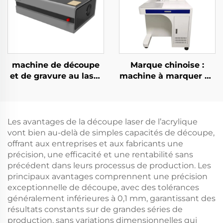
machine de découpe
Marque chinoise :
et de gravure au laser
machine à marquer au
CO2 3050 pour
laser à fibre pour
matériaux non
armoire, destinée aux
métalliques
métaux, puissances 20
W, 30 W, 50 W ;
Les avantages de la découpe laser de l’acrylique
graveur laser 3D
vont bien au-delà de simples capacités de découpe,
offrant aux entreprises et aux fabricants une
précision, une efficacité et une rentabilité sans
précédent dans leurs processus de production. Les
principaux avantages comprennent une précision
exceptionnelle de découpe, avec des tolérances
généralement inférieures à 0,1 mm, garantissant des
résultats constants sur de grandes séries de
production, sans variations dimensionnelles qui