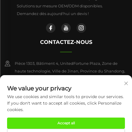
Solutions sur mesure OEM/ODM disponibles.
Demandez dès aujourd'hui un devis !
CONTACTEZ-NOUS
Pièce 1303, Bâtiment 4, UnitedFortune Plaza, Zone de
haute technologie, Ville de Jinan, Province du Shandong,
Chine
We value your privacy
+86-17863846870
We use cookies and similar tools to provide our services.
If you don't want to accept all cookies, click Personalize
[email protected]
cookies.
Accept all
Tous droits réservés © 2026 Century Mingxing (Jinan) Intelligent
Technology Co., Ltd.
Politique de confidentialité