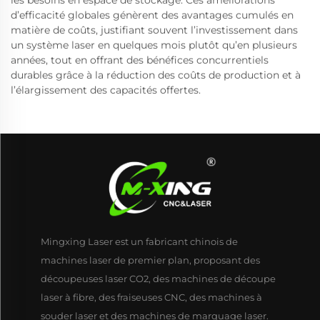
les besoins en espace de stockage. Ces améliorations
d’efficacité globales génèrent des avantages cumulés en
matière de coûts, justifiant souvent l’investissement dans
un système laser en quelques mois plutôt qu’en plusieurs
années, tout en offrant des bénéfices concurrentiels
durables grâce à la réduction des coûts de production et à
l’élargissement des capacités offertes.
Mingxing Laser est un fabricant chinois de
machines laser de premier plan, proposant des
découpeuses laser CO2, des machines de découpe
laser à fibre, des fraiseuses CNC, des machines à
souder laser et des machines de marquage laser.