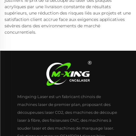
justifient le prix de la découpe au laser des plaques
acryliques par une livraison constante de résultats
supérieurs, une réduction des risques liés aux projets et une
satisfaction client accrue face aux exigences applicatives
sévères dans des environnements de marché
concurrentiels.
Mingxing Laser est un fabricant chinois de
machines laser de premier plan, proposant des
découpeuses laser CO2, des machines de découpe
laser à fibre, des fraiseuses CNC, des machines à
souder laser et des machines de marquage laser.