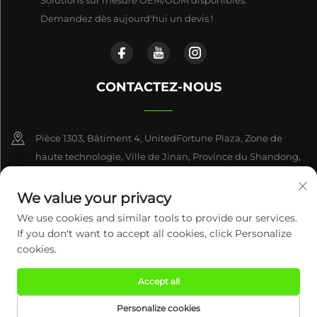
Solutions sur mesure OEM/ODM disponibles.
Demandez dès aujourd'hui un devis !
CONTACTEZ-NOUS
Pièce 1303, Bâtiment 4, UnitedFortune Plaza, Zone de
haute technologie, Ville de Jinan, Province du Shandong,
Chine
We value your privacy
+86-17863846870
We use cookies and similar tools to provide our services.
If you don't want to accept all cookies, click Personalize
[email protected]
cookies.
Accept all
Tous droits réservés © 2026 Century Mingxing (Jinan) Intelligent
Technology Co., Ltd.
Politique de confidentialité
Personalize cookies