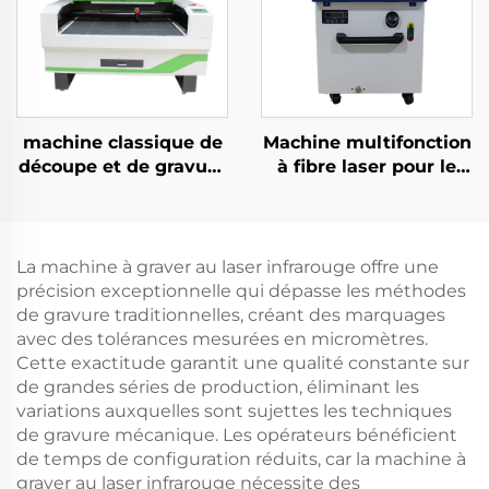
machine classique de
Machine multifonction
découpe et de gravure
à fibre laser pour le
au laser CO2 1390 pour
soudage, la découpe
acrylique, bois et MDF
et le nettoyage (4 en 1)
La machine à graver au laser infrarouge offre une
précision exceptionnelle qui dépasse les méthodes
de gravure traditionnelles, créant des marquages
avec des tolérances mesurées en micromètres.
Cette exactitude garantit une qualité constante sur
de grandes séries de production, éliminant les
variations auxquelles sont sujettes les techniques
de gravure mécanique. Les opérateurs bénéficient
de temps de configuration réduits, car la machine à
graver au laser infrarouge nécessite des