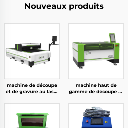
Nouveaux produits
machine de découpe
machine haut de
et de gravure au laser
gamme de découpe et
CO2 à lévitation
de gravure au laser
magnétique 1325,
CO2 1390 pour
haute vitesse
acrylique, bois et MDF