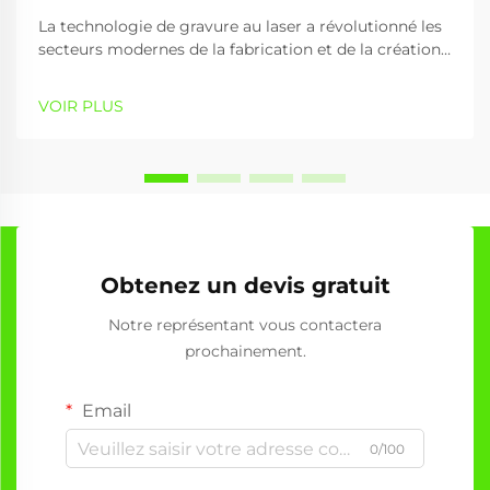
La technologie de gravure au laser a révolutionné les
secteurs modernes de la fabrication et de la création
en offrant des capacités de traitement des matériaux
précises, efficaces et polyvalentes. Une machine à
VOIR PLUS
graver utilise des faisceaux laser focalisés pour créer
des motifs détaillés,...
Obtenez un devis gratuit
Notre représentant vous contactera
prochainement.
Email
0/100