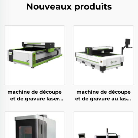
Nouveaux produits
machine de découpe
machine de découpe
et de gravure laser
et de gravure au laser
CO2 version blanche
CO2 à lévitation
et verte pour
magnétique 1325,
acrylique, bois et MDF,
haute vitesse
150 W, 300 W