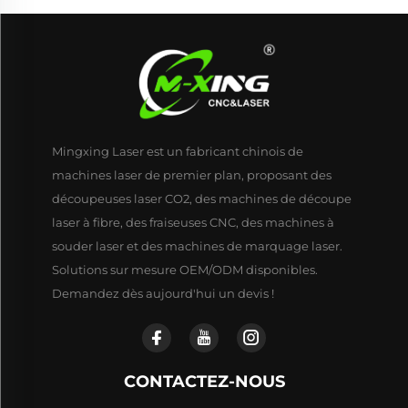
Mingxing Laser est un fabricant chinois de
machines laser de premier plan, proposant des
découpeuses laser CO2, des machines de découpe
laser à fibre, des fraiseuses CNC, des machines à
souder laser et des machines de marquage laser.
Solutions sur mesure OEM/ODM disponibles.
Demandez dès aujourd'hui un devis !
CONTACTEZ-NOUS