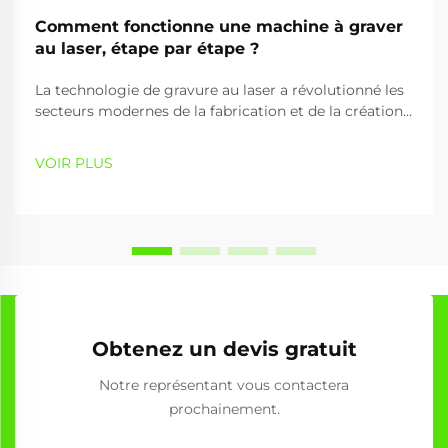
Comment fonctionne une machine à graver
au laser, étape par étape ?
La technologie de gravure au laser a révolutionné les
secteurs modernes de la fabrication et de la création
en offrant des capacités de traitement des matériaux
précises, efficaces et polyvalentes. Une machine à
VOIR PLUS
graver utilise des faisceaux laser focalisés pour créer
des motifs détaillés,...
Obtenez un devis gratuit
Notre représentant vous contactera
prochainement.