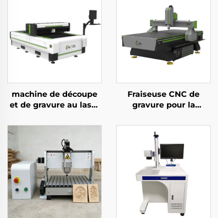
machine de découpe
Fraiseuse CNC de
et de gravure au laser
gravure pour la
CO2 à lévitation
découpe de bois,
magnétique 1325,
d’acrylique et de MDF
haute vitesse