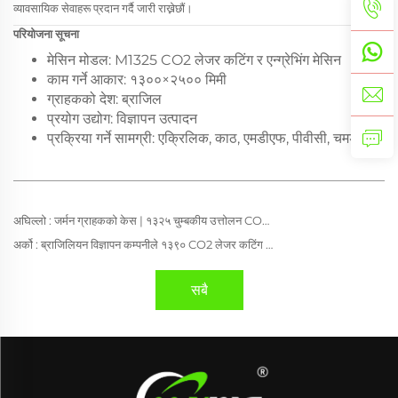
व्यावसायिक सेवाहरू प्रदान गर्दै जारी राख्नेछौं।
परियोजना सूचना
मेसिन मोडल: M1325 CO2 लेजर कटिंग र एन्ग्रेभिंग मेसिन
काम गर्ने आकार: १३००×२५०० मिमी
ग्राहकको देश: ब्राजिल
प्रयोग उद्योग: विज्ञापन उत्पादन
प्रक्रिया गर्ने सामग्री: एक्रिलिक, काठ, एमडीएफ, पीवीसी, चमड़ा
अघिल्लो :
जर्मन ग्राहकको केस | १३२५ चुम्बकीय उत्तोलन CO2 लेजर काट्ने मेशिन
अर्को :
ब्राजिलियन विज्ञापन कम्पनीले १३९० CO2 लेजर कटिंग मेशिन प्रयोग गरेर एक्रिलिक कटिंग क्षमता कसरी सुधार्यो
सबै