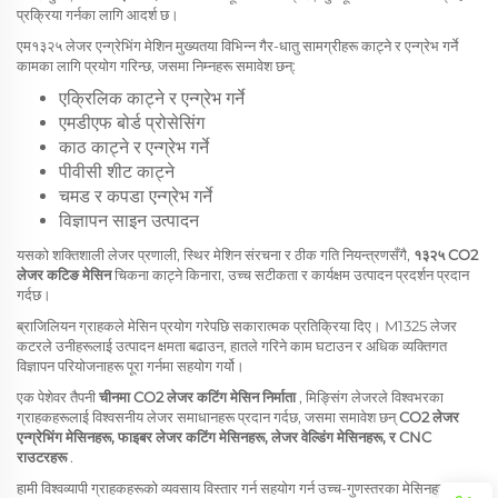
प्रक्रिया गर्नका लागि आदर्श छ।
एम१३२५ लेजर एन्ग्रेभिंग मेशिन मुख्यतया विभिन्न गैर-धातु सामग्रीहरू काट्ने र एन्ग्रेभ गर्ने
कामका लागि प्रयोग गरिन्छ, जसमा निम्नहरू समावेश छन्:
एक्रिलिक काट्ने र एन्ग्रेभ गर्ने
एमडीएफ बोर्ड प्रोसेसिंग
काठ काट्ने र एन्ग्रेभ गर्ने
पीवीसी शीट काट्ने
चमड र कपडा एन्ग्रेभ गर्ने
विज्ञापन साइन उत्पादन
यसको शक्तिशाली लेजर प्रणाली, स्थिर मेशिन संरचना र ठीक गति नियन्त्रणसँगै,
१३२५ CO2
लेजर कटिङ मेसिन
चिकना काट्ने किनारा, उच्च सटीकता र कार्यक्षम उत्पादन प्रदर्शन प्रदान
गर्दछ।
ब्राजिलियन ग्राहकले मेसिन प्रयोग गरेपछि सकारात्मक प्रतिक्रिया दिए। M1325 लेजर
कटरले उनीहरूलाई उत्पादन क्षमता बढाउन, हातले गरिने काम घटाउन र अधिक व्यक्तिगत
विज्ञापन परियोजनाहरू पूरा गर्नमा सहयोग गर्यो।
एक पेशेवर तैपनी
चीनमा CO2 लेजर कटिंग मेसिन निर्माता
, मिङ्सिंग लेजरले विश्वभरका
ग्राहकहरूलाई विश्वसनीय लेजर समाधानहरू प्रदान गर्दछ, जसमा समावेश छन्
CO2 लेजर
एन्ग्रेभिंग मेसिनहरू, फाइबर लेजर कटिंग मेसिनहरू, लेजर वेल्डिंग मेसिनहरू, र CNC
राउटरहरू
.
हामी विश्वव्यापी ग्राहकहरूको व्यवसाय विस्तार गर्न सहयोग गर्न उच्च-गुणस्तरका मेसिनहरू र