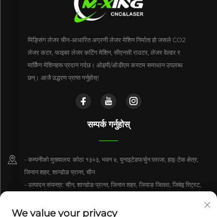
मिङ्सिंग लेजर चीन-आधारित अग्रणी लेजर मेशिन निर्माता हो जसले CO2
लेजर कटर, फाइबर लेजर कटिंग मेशिन, सीएनसी राउटर, लेजर वेल्डर र
मार्किंग मेशिनहरू प्रदान गर्दछ। ओइमी/ओडीएम कस्टम समाधान उपलब्ध
छन्। आजै उद्धरण प्राप्त गर्नुहोस्!
सम्पर्क गर्नुहोस्
- कम्पनीको मुख्यालय: कोठा १३०३, भवन ४, युनाइटेडफर्चुन प्लाजा, हाइ-टेक क्षेत्र,
जिनान शहर, शान्डोङ प्रान्त, चीन
- उत्पादन संयन्त्र: चीन, शान्डोङ प्रान्त, जिनान शहर, जियाङ जिल्ला, जिबेइ स्ट्रिट,
इनहे रोड नं. १८
We value your privacy