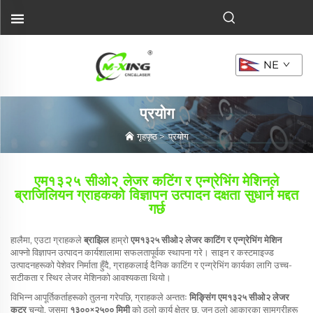
NE
प्रयोग
गृहपृष्ठ
>
प्रयोग
एम१३२५ सीओ२ लेजर कटिंग र एन्ग्रेभिंग मेशिनले
ब्राजिलियन ग्राहकको विज्ञापन उत्पादन दक्षता सुधार्न मद्दत
गर्छ
हालैमा, एउटा ग्राहकले
ब्राझिल
हाम्रो
एम१३२५ सीओ२ लेजर काटिंग र एन्ग्रेभिंग मेशिन
आफ्नो विज्ञापन उत्पादन कार्यशालामा सफलतापूर्वक स्थापना गरे। साइन र कस्टमाइज्ड
उत्पादनहरूको पेशेवर निर्माता हुँदै, ग्राहकलाई दैनिक काटिंग र एन्ग्रेभिंग कार्यका लागि उच्च-
सटीकता र स्थिर लेजर मेशिनको आवश्यकता थियो।
विभिन्न आपूर्तिकर्ताहरूको तुलना गरेपछि, ग्राहकले अन्ततः
मिङ्सिंग एम१३२५ सीओ२ लेजर
कटर
चुन्यो, जसमा
१३००×२५०० मिमी
को ठूलो कार्य क्षेत्र छ, जुन ठूलो आकारका सामग्रीहरू