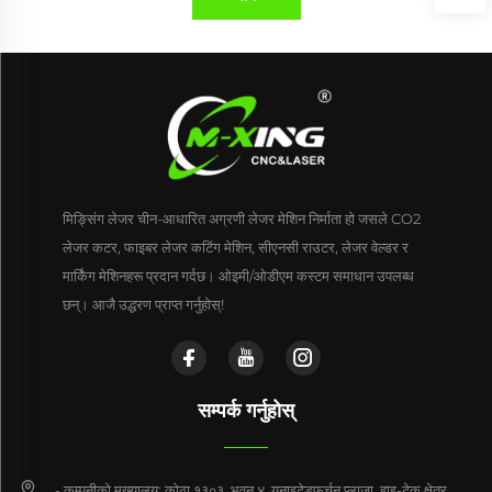
मिङ्सिंग लेजर चीन-आधारित अग्रणी लेजर मेशिन निर्माता हो जसले CO2
लेजर कटर, फाइबर लेजर कटिंग मेशिन, सीएनसी राउटर, लेजर वेल्डर र
मार्किंग मेशिनहरू प्रदान गर्दछ। ओइमी/ओडीएम कस्टम समाधान उपलब्ध
छन्। आजै उद्धरण प्राप्त गर्नुहोस्!
सम्पर्क गर्नुहोस्
- कम्पनीको मुख्यालय: कोठा १३०३, भवन ४, युनाइटेडफर्चुन प्लाजा, हाइ-टेक क्षेत्र,