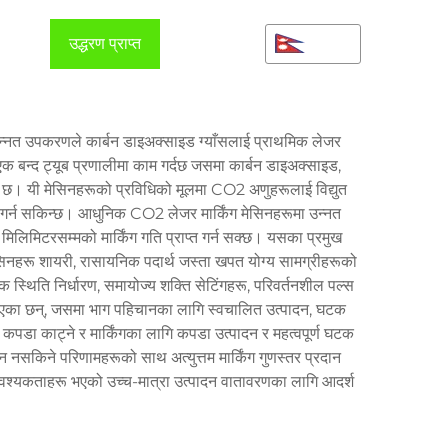
्नुहोस
उद्धरण प्राप्त
NE
गर्नुहोस्
 यो उन्नत उपकरणले कार्बन डाइअक्साइड ग्याँसलाई प्राथमिक लेजर
 एक बन्द ट्यूब प्रणालीमा काम गर्दछ जसमा कार्बन डाइअक्साइड,
त छ। यी मेसिनहरूको प्रविधिको मूलमा CO2 अणुहरूलाई विद्युत
रित गर्न सकिन्छ। आधुनिक CO2 लेजर मार्किंग मेसिनहरूमा उन्नत
मिलिमिटरसम्मको मार्किंग गति प्राप्त गर्न सक्छ। यसका प्रमुख
ेसिनहरू शायरी, रासायनिक पदार्थ जस्ता खपत योग्य सामग्रीहरूको
स्थिति निर्धारण, समायोज्य शक्ति सेटिंगहरू, परिवर्तनशील पल्स
ैलिएका छन्, जसमा भाग पहिचानका लागि स्वचालित उत्पादन, घटक
, कपडा काट्ने र मार्किंगका लागि कपडा उत्पादन र महत्वपूर्ण घटक
 नसकिने परिणामहरूको साथ अत्युत्तम मार्किंग गुणस्तर प्रदान
 आवश्यकताहरू भएको उच्च-मात्रा उत्पादन वातावरणका लागि आदर्श