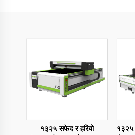
१३२५ सफेद र हरियो
१३२५ च