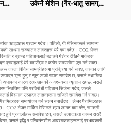
िन
उकेर्ने मेशिन (गैर-धातु सामग्री
DF को
काट्ने)
्षक फाइदाहरू प्रदान गर्दछ। पहिलो, यी मेसिनहरूले सामान्य
 समयको साथमा सञ्चालन लागतहरू धेरै कम गर्दछ। CO2 लेजर
थिति र ब्राण्ड पहिचानलाई बढाउने पेशेवर देखिने मार्कहरू
्पादन प्रवाहलाई धेरै बढाउँदछ र कठोर समयसीमा पूरा गर्न सक्छ।
कहरू जस्ता विविध सामग्रीहरूमा प्रक्रिया गर्न सक्छ, जसका लागि
ादन शून्य हुनु र न्यून ऊर्जा खपत समावेश छ, जसले स्थायित्व
रूको अभावका कारण रखरखावको आवश्यकता न्यूनतम रहन्छ, जसले
रम स्थितिमा पनि प्रतिरोधी पहिचान सिर्जना गर्दछ, जसले
नलाई विद्यमान उत्पादन लाइनहरूमा सजिलै समावेश गर्न सक्छ।
 पैरामिटरहरू समायोजन गर्न सक्षम बनाउँदछ। लेजर पैरामिटरहरू
र्दछ। CO2 लेजर मार्किंग मेसिनले श्रम लागत कम गरेर, सामग्री
वत: बन्द हुने प्रणालीहरू समावेश छन्, जसले उत्पादकता कायम राख्दै
मति दिन्छ, जसले वृद्धि र परिवर्तनशील आवश्यकताहरूलाई प्रभावकारी