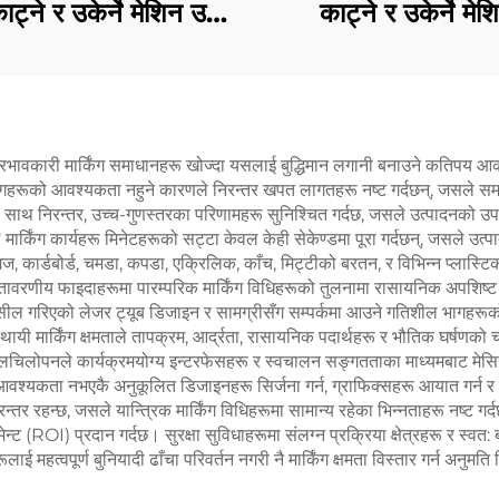
ट्ने र उकेर्ने मेशिन उच्च
काट्ने र उकेर्ने मेश
गति
(एक्रिलिक, काठ, M
लागि)
भावकारी मार्किंग समाधानहरू खोज्दा यसलाई बुद्धिमान लगानी बनाउने कतिपय आकर
भागहरूको आवश्यकता नहुने कारणले निरन्तर खपत लागतहरू नष्ट गर्दछन्, जसले
 साथ निरन्तर, उच्च-गुणस्तरका परिणामहरू सुनिश्चित गर्दछ, जसले उत्पादनको उपस्
 मार्किंग कार्यहरू मिनेटहरूको सट्टा केवल केही सेकेण्डमा पूरा गर्दछन्, जसले उत
 कार्डबोर्ड, चमडा, कपडा, एक्रिलिक, काँच, मिट्टीको बरतन, र विभिन्न प्लास्टि
णीय फाइदाहरूमा पारम्परिक मार्किंग विधिहरूको तुलनामा रासायनिक अपशिष्ट उत्प
सील गरिएको लेजर ट्यूब डिजाइन र सामग्रीसँग सम्पर्कमा आउने गतिशील भागह
 मार्किंग क्षमताले तापक्रम, आर्द्रता, रासायनिक पदार्थहरू र भौतिक घर्षणको च
 लचिलोपनले कार्यक्रमयोग्य इन्टरफेसहरू र स्वचालन सङ्गतताका माध्यमबाट मेसि
 आवश्यकता नभएकै अनुकूलित डिजाइनहरू सिर्जना गर्न, ग्राफिक्सहरू आयात गर्न र
तर रहन्छ, जसले यान्त्रिक मार्किंग विधिहरूमा सामान्य रहेका भिन्नताहरू नष्ट ग
स्टमेन्ट (ROI) प्रदान गर्दछ। सुरक्षा सुविधाहरूमा संलग्न प्रक्रिया क्षेत्रहरू र स्
ाई महत्वपूर्ण बुनियादी ढाँचा परिवर्तन नगरी नै मार्किंग क्षमता विस्तार गर्न अनु