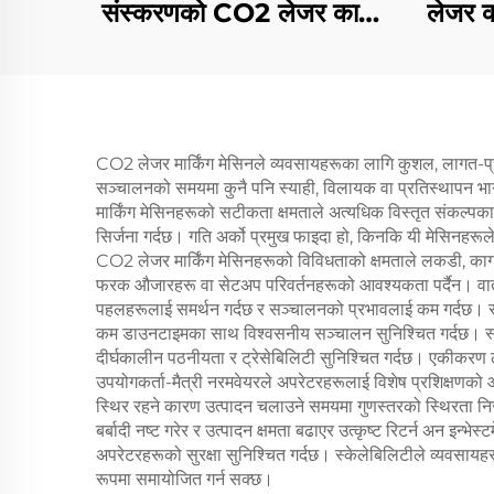
संस्करणको CO2 लेजर काट्ने
लेजर का
र उकेर्ने मेशिन, एक्रिलिक, काठ,
एमडीएफ को लागि, १५० वाट,
३०० वाट
CO2 लेजर मार्किंग मेसिनले व्यवसायहरूका लागि कुशल, लागत-प्र
सञ्चालनको समयमा कुनै पनि स्याही, विलायक वा प्रतिस्थापन 
मार्किंग मेसिनहरूको सटीकता क्षमताले अत्यधिक विस्तृत संकल्पका
सिर्जना गर्दछ। गति अर्को प्रमुख फाइदा हो, किनकि यी मेसिनहरूले
CO2 लेजर मार्किंग मेसिनहरूको विविधताको क्षमताले लकडी, कागज,
फरक औजारहरू वा सेटअप परिवर्तनहरूको आवश्यकता पर्दैन। वातावर
पहलहरूलाई समर्थन गर्दछ र सञ्चालनको प्रभावलाई कम गर्दछ। 
कम डाउनटाइमका साथ विश्वसनीय सञ्चालन सुनिश्चित गर्दछ। स्थायी
दीर्घकालीन पठनीयता र ट्रेसेबिलिटी सुनिश्चित गर्दछ। एकीकरण
उपयोगकर्ता-मैत्री नरमवेयरले अपरेटरहरूलाई विशेष प्रशिक्षणको
स्थिर रहने कारण उत्पादन चलाउने समयमा गुणस्तरको स्थिरता निरन्
बर्बादी नष्ट गरेर र उत्पादन क्षमता बढाएर उत्कृष्ट रिटर्न अन इन्भे
अपरेटरहरूको सुरक्षा सुनिश्चित गर्दछ। स्केलेबिलिटीले व्यवसायहरूल
रूपमा समायोजित गर्न सक्छ।