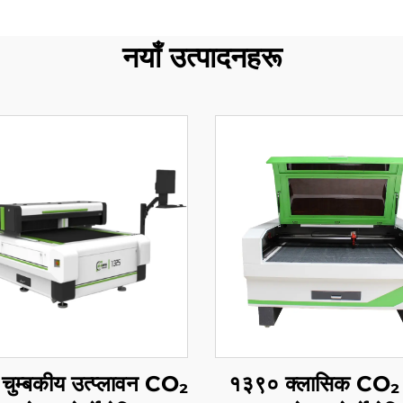
नयाँ उत्पादनहरू
ुम्बकीय उत्प्लावन CO₂
१३९० क्लासिक CO₂