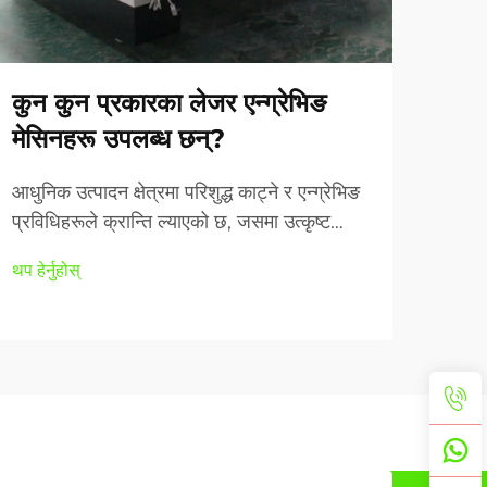
कुन कुन प्रकारका लेजर एन्ग्रेभिङ
सान
मेसिनहरू उपलब्ध छन्?
किस
राम्
आधुनिक उत्पादन क्षेत्रमा परिशुद्ध काट्ने र एन्ग्रेभिङ
प्रविधिहरूले क्रान्ति ल्याएको छ, जसमा उत्कृष्ट
साना 
सटीकता र बहुमुखी प्रयोगक्षमता प्रदान गर्ने लेजर
सीएनस
थप हेर्नुहोस्
एन्ग्रेभिङ मेशिन प्रणालीहरू अग्रणी भएका छन्। यी
गर्छन
थप हेर्
उन्नत उपकरणहरूले...
स्पेस
साना 