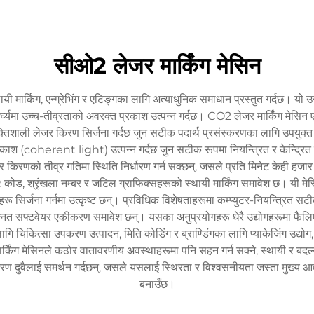
अनुप्रयोग
वीडियो
हाम्रो बारेमा
समाचार
हामीलाई सम्पर्क गर
सीओ2 लेजर मार्किंग मेसिन
थायी मार्किंग, एन्ग्रेभिंग र एटिङ्गका लागि अत्याधुनिक समाधान प्रस्तुत गर्दछ।
र्घ्यमा उच्च-तीव्रताको अवरक्त प्रकाश उत्पन्न गर्दछ। CO2 लेजर मार्किंग मेसिन
क्तिशाली लेजर किरण सिर्जना गर्दछ जुन सटीक पदार्थ प्रसंस्करणका लागि उपयुक्
य प्रकाश (coherent light) उत्पन्न गर्दछ जुन सटीक रूपमा नियन्त्रित र केन्द्
 किरणको तीव्र गतिमा स्थिति निर्धारण गर्न सक्छन्, जसले प्रति मिनेट केही हजार 
 कोड, श्रृंखला नम्बर र जटिल ग्राफिक्सहरूको स्थायी मार्किंग समावेश छ। यी म
र्जना गर्नमा उत्कृष्ट छन्। प्रविधिक विशेषताहरूमा कम्प्युटर-नियन्त्रित सटीक 
 उन्नत सफ्टवेयर एकीकरण समावेश छन्। यसका अनुप्रयोगहरू धेरै उद्योगहरूमा फ
ागि चिकित्सा उपकरण उत्पादन, मिति कोडिंग र ब्राण्डिंगका लागि प्याकेजिंग उद्योग
्किंग मेसिनले कठोर वातावरणीय अवस्थाहरूमा पनि सहन गर्न सक्ने, स्थायी र बदल्न
ीकरण दुवैलाई समर्थन गर्दछन्, जसले यसलाई स्थिरता र विश्वसनीयता जस्ता मुख्य
बनाउँछ।