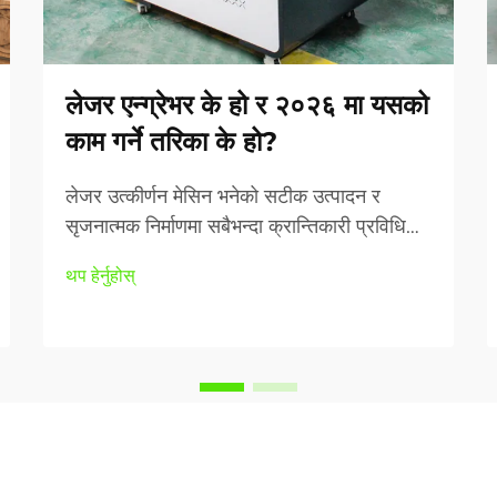
लेजर एन्ग्रेभर के हो र २०२६ मा यसको
काम गर्ने तरिका के हो?
लेजर उत्कीर्णन मेसिन भनेको सटीक उत्पादन र
सृजनात्मक निर्माणमा सबैभन्दा क्रान्तिकारी प्रविधिका
अग्रणी उदाहरणहरू मध्ये एक हो। यो उन्नत
थप हेर्नुहोस्
उपकरणले फोकस गरिएको प्रकाश ऊर्जाको प्रयोग
गरेर विभिन्न सामग्रीहरूमा स्थायी रूपमा चिन्ह
लगाउने, खुदाइ गर्ने वा काट्ने कार्यहरू गर्दछ...