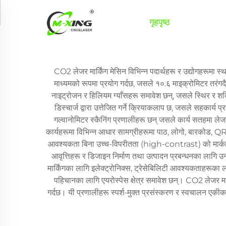
गृहपृष्ठ
उत्पादनहरू
CO2 लेजर मार्किंग मेसिन विभिन्न पदार्थहरू र उद्योगहरूमा स्
माध्यमको रूपमा प्रयोग गर्दछ, जसले १०.६ माइक्रोमिटर तरंगदै
नाइट्रोजन र हिलियम ग्याँसहरू समावेश छन्, जसले स्थिर र श
डिस्चार्ज द्वारा उत्तेजित गर्ने क्रियाकलाप छ, जसले सहकार्
गल्वानोमिटर स्कैनिंग प्रणालीहरू छन् जसले कार्य सतहमा लेजर
कार्यहरूमा विभिन्न आधार सामग्रीहरूमा पाठ, लोगो, बारकोड, QR
आवश्यकता बिना उच्च-विपरीतता (high-contrast) को मार्कहरू सि
आवृत्तिहरू र डिजाइन निर्माण तथा उत्पादन प्रबन्धनका लागि
मार्किंगका लागि इलेक्ट्रोनिक्स, ट्रेसेबिलिटी आवश्यकताहरूका ल
पहिचानका लागि एयरोस्पेस क्षेत्र समावेश छन्। CO2 लेजर मार
गर्दछ। यी प्रणालीहरू स्पर्श-मुक्त प्रसंस्करण र स्वचालन एक