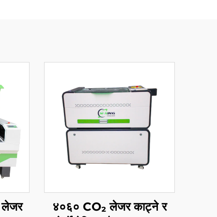
 लेजर
४०६० CO₂ लेजर काट्ने र