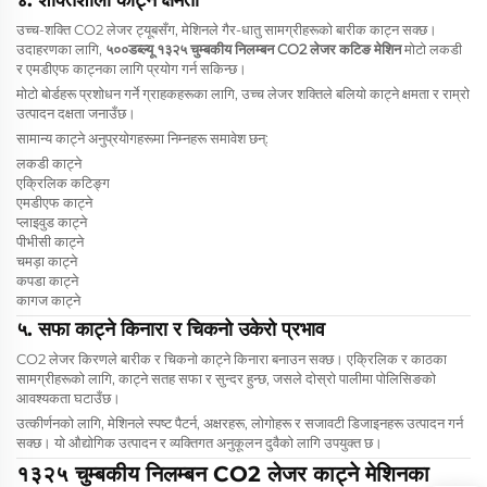
४. शक्तिशाली काट्ने क्षमता
उच्च-शक्ति CO2 लेजर ट्यूबसँग, मेशिनले गैर-धातु सामग्रीहरूको बारीक काट्न सक्छ।
उदाहरणका लागि,
५००डब्ल्यू १३२५ चुम्बकीय निलम्बन CO2 लेजर कटिङ मेशिन
मोटो लकडी
र एमडीएफ काट्नका लागि प्रयोग गर्न सकिन्छ।
मोटो बोर्डहरू प्रशोधन गर्ने ग्राहकहरूका लागि, उच्च लेजर शक्तिले बलियो काट्ने क्षमता र राम्रो
उत्पादन दक्षता जनाउँछ।
सामान्य काट्ने अनुप्रयोगहरूमा निम्नहरू समावेश छन्:
लकडी काट्ने
एक्रिलिक कटिङ्ग
एमडीएफ काट्ने
प्लाइवुड काट्ने
पीभीसी काट्ने
चमड़ा काट्ने
कपडा काट्ने
कागज काट्ने
५. सफा काट्ने किनारा र चिकनो उकेरो प्रभाव
CO2 लेजर किरणले बारीक र चिकनो काट्ने किनारा बनाउन सक्छ। एक्रिलिक र काठका
सामग्रीहरूको लागि, काट्ने सतह सफा र सुन्दर हुन्छ, जसले दोस्रो पालीमा पोलिसिङको
आवश्यकता घटाउँछ।
उत्कीर्णनको लागि, मेशिनले स्पष्ट पैटर्न, अक्षरहरू, लोगोहरू र सजावटी डिजाइनहरू उत्पादन गर्न
सक्छ। यो औद्योगिक उत्पादन र व्यक्तिगत अनुकूलन दुवैको लागि उपयुक्त छ।
१३२५ चुम्बकीय निलम्बन CO2 लेजर काट्ने मेशिनका