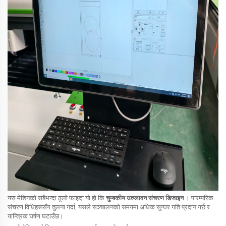
यस मेशिनको सबैभन्दा ठूलो फाइदा यो हो कि
चुम्बकीय उत्प्लावन संचरण डिजाइन
। पारम्परिक
संचरण विधिहरूसँग तुलना गर्दा, यसले सञ्चालनको समयमा अधिक सुग्घर गति प्रदान गर्छ र
यान्त्रिक घर्षण घटाउँछ।