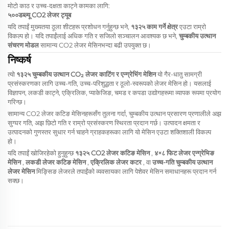
मोटो काठ र उच्च-दक्षता काट्ने कामका लागि:
५००डब्ल्यू CO2 लेजर ट्यूब
यदि तपाईं मुख्यतया ठूला शीटहरू प्रशोधन गर्नुहुन्छ भने,
१३२५ काम गर्ने क्षेत्र
एउटा राम्रो
विकल्प हो। यदि तपाईंलाई अधिक गति र सजिलो सञ्चालन आवश्यक छ भने,
चुम्बकीय उत्थान
संचरण मोडल
सामान्य CO2 लेजर मेसिनभन्दा बढी उपयुक्त छ।
निष्कर्ष
त्यो
१३२५ चुम्बकीय उत्थान CO₂ लेजर काटिंग र एन्ग्रेभिंग मेशिन
यो गैर-धातु सामग्री
प्रसंस्करणका लागि उच्च-गति, उच्च-परिशुद्धता र ठूलो-स्वरूपको लेजर मेसिन हो। यसलाई
विज्ञापन, लकडी काट्ने, एक्रिलिक, प्याकेजिङ, चमड र कपडा उद्योगहरूमा व्यापक रूपमा प्रयोग
गरिन्छ।
सामान्य CO2 लेजर कटिङ मेसिनहरूसँग तुलना गर्दा, चुम्बकीय उत्थान प्रसारण प्रणालीले अझ
सुग्घर गति, अझ छिटो गति र राम्रो प्रसंस्करण स्थिरता प्रदान गर्छ। उत्पादन क्षमता र
उत्पादनको गुणस्तर सुधार गर्न चाहने ग्राहकहरूका लागि यो मेसिन एउटा शक्तिशाली विकल्प
हो।
यदि तपाईं खोजिरहेको हुनुहुन्छ
१३२५ CO2 लेजर कटिङ मेसिन
,
४×८ फिट लेजर एन्ग्रेभिङ
मेसिन
,
लकडी लेजर कटिङ मेसिन
,
एक्रिलिक लेजर कटर
, वा
उच्च-गति चुम्बकीय उत्थान
लेजर मेसिन
मिङ्सिङ लेजरले तपाईंको व्यवसायका लागि पेशेवर मेसिन समाधानहरू प्रदान गर्न
सक्छ।