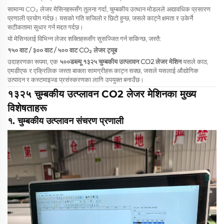
सामान्य CO₂ लेजर मेसिनहरूसँग तुलना गर्दा, चुम्बकीय उत्थान मोडलले अद्यावधिक प्रसारण
प्रणाली प्रयोग गर्दछ। यसको गति सजिलो र छिटो हुन्छ, जसले काट्ने क्षमता र उकेर्ने
सटीकतामा सुधार गर्न मद्दत गर्दछ।
यो मेसिनलाई विभिन्न लेजर शक्तिहरूसँग सुसज्जित गर्न सकिन्छ, जस्तै:
१५० वाट / ३०० वाट / ५०० वाट CO₂ लेजर ट्यूब
उदाहरणका रूपमा, एक
५००डब्ल्यू १३२५ चुम्बकीय उत्प्लावन CO2 लेजर मेशिन
यसले काठ,
एमडीएफ र एक्रिलिक जस्ता बाक्ला सामग्रीहरू काट्न सक्छ, जसले यसलाई औद्योगिक
उत्पादन र कस्टमाइज्ड प्रसंस्करणका लागि उपयुक्त बनाउँछ।
१३२५ चुम्बकीय उत्प्लावन CO2 लेजर मेशिनका मुख्य
विशेषताहरू
१. चुम्बकीय उत्प्लावन संचरण प्रणाली