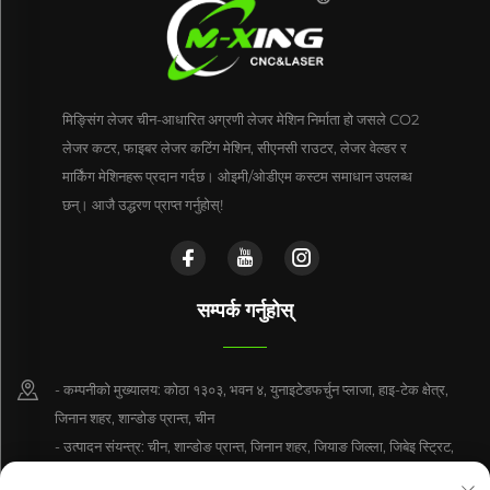
मिङ्सिंग लेजर चीन-आधारित अग्रणी लेजर मेशिन निर्माता हो जसले CO2
लेजर कटर, फाइबर लेजर कटिंग मेशिन, सीएनसी राउटर, लेजर वेल्डर र
मार्किंग मेशिनहरू प्रदान गर्दछ। ओइमी/ओडीएम कस्टम समाधान उपलब्ध
छन्। आजै उद्धरण प्राप्त गर्नुहोस्!
सम्पर्क गर्नुहोस्
- कम्पनीको मुख्यालय: कोठा १३०३, भवन ४, युनाइटेडफर्चुन प्लाजा, हाइ-टेक क्षेत्र,
जिनान शहर, शान्डोङ प्रान्त, चीन
- उत्पादन संयन्त्र: चीन, शान्डोङ प्रान्त, जिनान शहर, जियाङ जिल्ला, जिबेइ स्ट्रिट,
इनहे रोड नं. १८