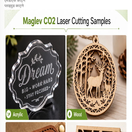
एमडीएफ काट्ने
प्लाइवुड काट्ने