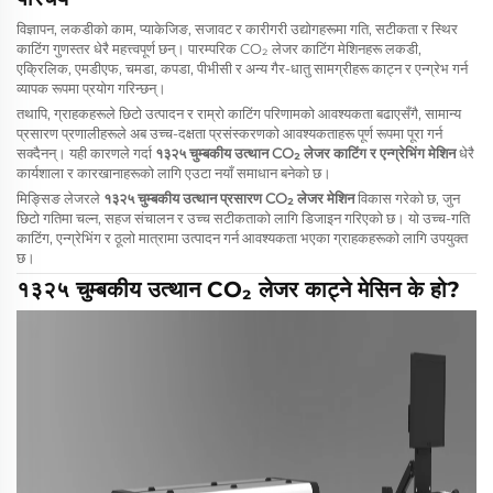
विज्ञापन, लकडीको काम, प्याकेजिङ, सजावट र कारीगरी उद्योगहरूमा गति, सटीकता र स्थिर
काटिंग गुणस्तर धेरै महत्त्वपूर्ण छन्। पारम्परिक CO₂ लेजर काटिंग मेशिनहरू लकडी,
एक्रिलिक, एमडीएफ, चमडा, कपडा, पीभीसी र अन्य गैर-धातु सामग्रीहरू काट्न र एन्ग्रेभ गर्न
व्यापक रूपमा प्रयोग गरिन्छन्।
तथापि, ग्राहकहरूले छिटो उत्पादन र राम्रो काटिंग परिणामको आवश्यकता बढाएसँगै, सामान्य
प्रसारण प्रणालीहरूले अब उच्च-दक्षता प्रसंस्करणको आवश्यकताहरू पूर्ण रूपमा पूरा गर्न
सक्दैनन्। यही कारणले गर्दा
१३२५ चुम्बकीय उत्थान CO₂ लेजर काटिंग र एन्ग्रेभिंग मेशिन
धेरै
कार्यशाला र कारखानाहरूको लागि एउटा नयाँ समाधान बनेको छ।
मिङ्सिङ लेजरले
१३२५ चुम्बकीय उत्थान प्रसारण CO₂ लेजर मेशिन
विकास गरेको छ, जुन
छिटो गतिमा चल्न, सहज संचालन र उच्च सटीकताको लागि डिजाइन गरिएको छ। यो उच्च-गति
काटिंग, एन्ग्रेभिंग र ठूलो मात्रामा उत्पादन गर्न आवश्यकता भएका ग्राहकहरूको लागि उपयुक्त
छ।
१३२५ चुम्बकीय उत्थान CO₂ लेजर काट्ने मेसिन के हो?