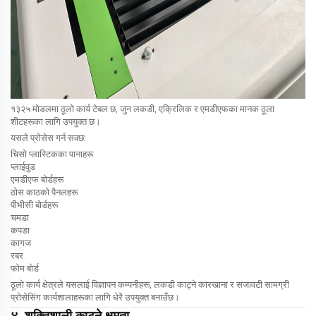
१३२५ मोडलमा ठूलो कार्य टेबल छ, जुन लकडी, एक्रिलिक र एमडीएफका मानक ठूला
शीटहरूका लागि उपयुक्त छ।
यसले प्रोसेस गर्न सक्छ:
चिसो प्लास्टिकका पानाहरू
प्लाईवुड
एमडीएफ बोर्डहरू
ठोस काठको पैनलहरू
पीभीसी बोर्डहरू
चमडा
कपडा
कागज
रबर
फोम बोर्ड
ठूलो कार्य क्षेत्रले यसलाई विज्ञापन कम्पनीहरू, लकडी काट्ने कारखाना र सजावटी सामग्री
प्रोसेसिंग कार्यशालाहरूका लागि धेरै उपयुक्त बनाउँछ।