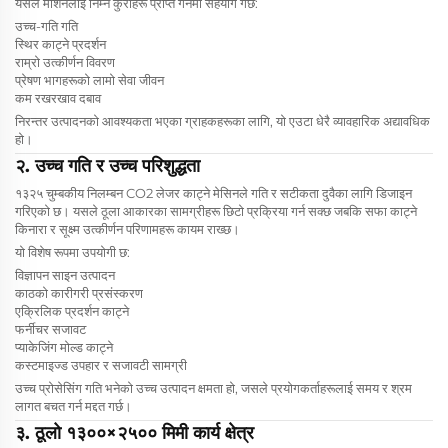
यसले मेशिनलाई निम्न कुराहरू प्राप्त गर्नमा सहयोग गर्छ:
उच्च-गति गति
स्थिर काट्ने प्रदर्शन
राम्रो उत्कीर्णन विवरण
प्रेषण भागहरूको लामो सेवा जीवन
कम रखरखाव दबाव
निरन्तर उत्पादनको आवश्यकता भएका ग्राहकहरूका लागि, यो एउटा धेरै व्यावहारिक अद्यावधिक
हो।
२. उच्च गति र उच्च परिशुद्धता
१३२५ चुम्बकीय निलम्बन CO2 लेजर काट्ने मेसिनले गति र सटीकता दुवैका लागि डिजाइन
गरिएको छ। यसले ठूला आकारका सामग्रीहरू छिटो प्रक्रिया गर्न सक्छ जबकि सफा काट्ने
किनारा र सूक्ष्म उत्कीर्णन परिणामहरू कायम राख्छ।
यो विशेष रूपमा उपयोगी छ:
विज्ञापन साइन उत्पादन
काठको कारीगरी प्रसंस्करण
एक्रिलिक प्रदर्शन काट्ने
फर्नीचर सजावट
प्याकेजिंग मोल्ड काट्ने
कस्टमाइज्ड उपहार र सजावटी सामग्री
उच्च प्रोसेसिंग गति भनेको उच्च उत्पादन क्षमता हो, जसले प्रयोगकर्ताहरूलाई समय र श्रम
लागत बचत गर्न मद्दत गर्छ।
३. ठूलो १३००×२५०० मिमी कार्य क्षेत्र