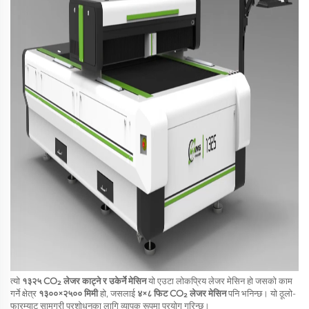
त्यो
१३२५ CO₂ लेजर काट्ने र उकेर्ने मेसिन
यो एउटा लोकप्रिय लेजर मेसिन हो जसको काम
गर्ने क्षेत्र
१३००×२५०० मिमी
हो, जसलाई
४×८ फिट CO₂ लेजर मेसिन
पनि भनिन्छ। यो ठूलो-
फारम्याट सामग्री प्रशोधनका लागि व्यापक रूपमा प्रयोग गरिन्छ।