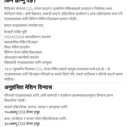
किन छान्नु पर्छ?
मिङ्सिंग लेजरले CO₂ लेजर काट्ने र उत्कीर्णन मेशिनहरूको उत्पादन र निर्यातमा ध्यान
केन्द्रित गर्दछ। हामी विज्ञापन, लकडी काट्ने, एक्रिलिक प्रशोधन र अन्य उद्योगहरूमा काम गर्ने
ग्राहकहरूका लागि विभिन्न मेशिन मोडलहरू प्रदान गर्दछौं।
हाम्रा फाइदाहरूमा समावेश छन्:
फैक्ट्री सहित पूर्ति
OEM/ODM समस्तीकरण समर्थन
व्यावसायिक मेशिन डिजाइन
स्थिर मेशिन प्रदर्शन
विभिन्न लेजर शक्ति विकल्पहरू
ऑनलाइन तकनीकी समर्थन
विश्वव्यापी ग्राहकहरूका लागि उपयुक्त
१३२५ चुम्बकीय निलम्बन CO₂ लेजर मेशिन हाम्रो प्रमुख उत्पादहरू मध्ये एक हो। यो
ग्राहकहरूका लागि डिजाइन गरिएको छ जसले छिटो गति, राम्रो सटीकता र बलियो काट्ने क्षमता
चाहिन्छ।
अनुशंसित मेशिन विन्यास
धेरैजसो ग्राहकहरूका लागि, हामी सामग्री र प्रशोधन आवश्यकताअनुसार विन्यास छान्न
सिफारिस गर्दछौं।
पातलो एक्रिलिक, कागज, चमडा र कपडाका लागि:
१५०डब्ल्यू CO2 लेजर ट्यूब
काठ, एमडीएफ र मध्यम-मोटो एक्रिलिकका लागि:
३००डब्ल्यू CO2 लेजर ट्यूब