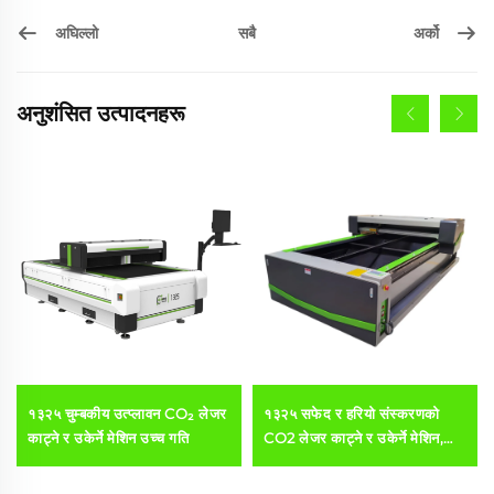
अघिल्लो
अर्को
सबै
अनुशंसित उत्पादनहरू
१३२५ चुम्बकीय उत्प्लावन CO₂ लेजर
१३२५ सफेद र हरियो संस्करणको
काट्ने र उकेर्ने मेशिन उच्च गति
CO2 लेजर काट्ने र उकेर्ने मेशिन,
एक्रिलिक, काठ, एमडीएफ को लागि,
१५० वाट, ३०० वाट