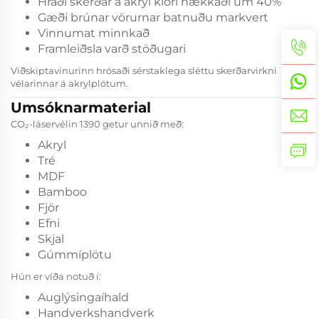
Hraði skerðar á akryl klóri hækkaði um 40%
Gæði brúnar vörurnar batnuðu markvert
Vinnumat minnkað
Framleiðsla varð stöðugari
Viðskiptavinurinn hrósaði sérstaklega sléttu skerðarvirkni
vélarinnar á akrylplötum.
Umsóknarmaterial
CO₂-láservélin 1390 getur unnið með:
Akryl
Tré
MDF
Bamboo
Fjör
Efni
Skjal
Gúmmíplötu
Hún er víða notuð í:
Auglýsingaíhald
Handverkshandverk