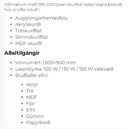
Við mælum með 1390 CO2-ljaser-skurðvél okkar vegna þess að
hún er víða notuð í:
Auglýsingarframleiðslu
Akrylskurði
Tréskurðlist
Skinnskurðlist
MDF-skurði
Aðaltilgángir
Vinnumátt: 1300×900 mm
Laserstyrka: 100 W / 130 W / 150 W valkvæð
Stuðlaðar efni:
Akryl
Tré
MDF
Fjör
Efni
Gúmmí
Papýrborð