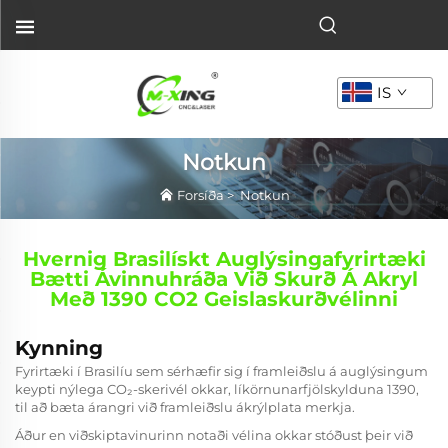
IS
Notkun
Forsíða
>
Notkun
Hvernig Brasilískt Auglýsingafyrirtæki
Bætti Ávinnuhráða Við Skurð Á Akryl
Með 1390 CO2 Geislaskurðvélinni
Kynning
Fyrirtæki í Brasilíu sem sérhæfir sig í framleiðslu á auglýsingum
keypti nýlega CO₂-skerivél okkar, líkörnunarfjölskylduna 1390,
til að bæta árangri við framleiðslu ákrýlplata merkja.
Áður en viðskiptavinurinn notaði vélina okkar stóðust þeir við