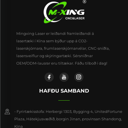
Mingxing Laser er leiðandi framleiðandi á
lasertæki í Kína sem býður upp á CO2-
laserskjórnara, frumlaserskjórnarvélar, CNC-sniðla,
lasersveiflur og skýringartæki. Sérsniðnar
OEM/ODM-lausrar eru tiltækar. Fáðu tilboð í dag!
HAFÐU SAMBAND
- Fyrirtækisstofa: Herbergi 1303, Bygging 4, UnitedFortune
Plaza, Hátekjusvæðið, borgin Jinan, provinsan Shandong,
Kína