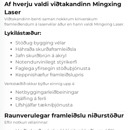
Af hverju valdi viðtakandinn Mingxing
Laser
Viðtakandinn benti saman nokkrum kínverskum
framleiðendum á laservélar áður en hann valdi Mingxing Laser.
Lykilástæður:
Stöðug bygging vélar
Háhraða skurðaframleiðsla
Jafn skurðbrún á akryl
Notendurvinilegt stýrikerfi
Faglega yfirsegin stöðuþjónusta
Keppnishæfur framleiðslupris
Verkstæðið okkar býður einnig upp á:
Netbyggingarleiðbeiningar
Þjálfing á ferli
Lífshjálfar tækniþjónusta
Raunverulegar framleiðslu niðurstöður
Eftir notkun vélarinnar: