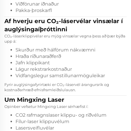
Viðförunar iðnaður
Pakka-þroskarfl
Af hverju eru CO₂-láservélar vinsælar í
auglýsingaíþróttinni
CO₂-láserklippivélar eru mjög vinsælar vegna þess að þær býða
upp á:
Skurður með hálförum nákvæmni
Hraða ríðunaraðferð
Jafn klippikant
Lágur rekstrarkostnaður
Vidfangslegur samstillunarmöguleikar
Fyrir auglýsingafyrirtæki er CO₂-láservél árangursrík og
kostnaðarhræð efnisframleiðslulausn.
Um Mingxing Laser
Opinber vefsetur Mingxing Laser
sérhæfist í:
CO2 rafmagnslaser klippu- og ríðvélum
Fílur-laser klippuvélum
Lasersveifluvélar