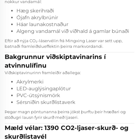
nokkur vandamál:
Hæg skerihraði
Ójafn akrylbrúnir
Háar launakostnaður
Algeng vandamál við viðhald á gamlar búnaði
Eftir að nýja CO₂-láservélin frá Mingxing Laser var sett upp,
batnaði framleiðslueffektin þeirra markvordandi.
Bakgrunnur viðskiptavinarins í
atvinnulífinu
Viðskiptavinurinn framleiðir aðallega:
Akrylmerki
LED-auglýsingaplötur
PVC-útsýnismörk
Sérsniðin skurðlistaverk
Þegar magn pöntunanna þeirra jókst þurftu þeir hræðari og
stöðugri lausn fyrir skurð með ljaseri.
Mæld vélar: 1390 CO2-ljaser-skurð- og
skurðlistavél