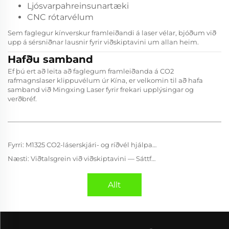
Ljósvarpahreinsunartæki
CNC rótarvélum
Sem faglegur kínverskur framleiðandi á laser vélar, bjóðum við
upp á sérsniðnar lausnir fyrir viðskiptavini um allan heim.
Hafðu samband
Ef þú ert að leita að faglegum framleiðanda á CO2
rafmagnslaser klippuvélum úr Kína, er velkomin til að hafa
samband við Mingxing Laser fyrir frekari upplýsingar og
verðbréf.
Fyrri:
M1325 CO2-láserskjári- og ríðvél hjálpar brasilíska viðskiptavini að bæta framleiðslueffektísku í auglýsingaframleiðslu
Næsti:
Viðtalsgrein við viðskiptavini — Sáttfærð ábending frá Saudí-Arabíu
Allt