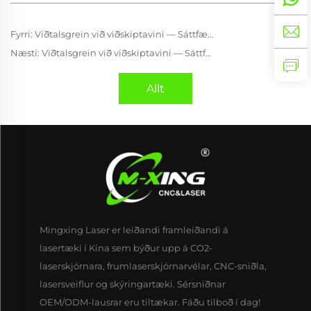
Fyrri:
Viðtalsgrein við viðskiptavini — Sáttfærð ábending frá Saudí-Arabíu
Næsti:
Viðtalsgrein við viðskiptavini — Sáttfærð ábending frá Ítalíu
Allt
Mingxing Laser er leiðandi framleiðandi á
lasertæki í Kína sem býður upp á CO2-
laserskjórnara, frumlaserskjórnarvélar, CNC-sniðla,
lasersveiflur og skýringartæki. Sérsniðnar
OEM/ODM-lausrar eru tiltækar. Fáðu tilboð í dag!