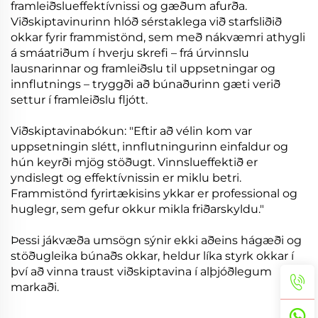
framleiðslueffektívnissi og gæðum afurða.
Viðskiptavinurinn hlóð sérstaklega við starfsliðið
okkar fyrir frammistönd, sem með nákvæmri athygli
á smáatriðum í hverju skrefi – frá úrvinnslu
lausnarinnar og framleiðslu til uppsetningar og
innflutnings – tryggði að búnaðurinn gæti verið
settur í framleiðslu fljótt.
Viðskiptavinabókun: "Eftir að vélin kom var
uppsetningin slétt, innflutningurinn einfaldur og
hún keyrði mjög stöðugt. Vinnslueffektið er
yndislegt og effektívnissin er miklu betri.
Frammistönd fyrirtækisins ykkar er professional og
huglegr, sem gefur okkur mikla friðarskyldu."
Þessi jákvæða umsögn sýnir ekki aðeins hágæði og
stöðugleika búnaðs okkar, heldur líka styrk okkar í
því að vinna traust viðskiptavina í alþjóðlegum
markaði.