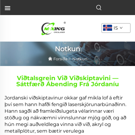
IS
Notkun
Forsíða
>
Notkun
Viðtalsgrein Við Viðskiptavini —
Sáttfærð Ábending Frá Jórdaníu
Jordanski viðskiptavinur okkar gaf mikla lof á eftir
því sem hann hafði fengið laserskjörunarbúnaðinn.
Hann sagði að framleiðslugeta vélarinnar væri
stöðug og nákvæmni vinnslunnar mjög góð, og að
hún megi auðveldlega vinna við við, akryl og
metallplötur, sem bætir verulega