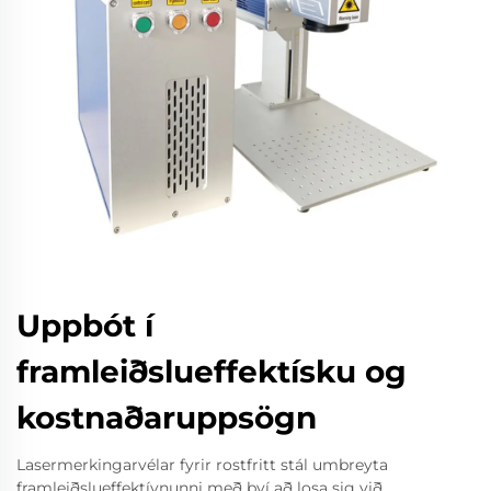
Uppbót í
framleiðslueffektísku og
kostnaðaruppsögn
Lasermerkingarvélar fyrir rostfritt stál umbreyta
framleiðslueffektívnunni með því að losa sig við