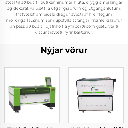
steál til að búa til auðkenninúmer hluta, öryggismerkingar
og dekoratíva þætti á útgangsrörum og útgangshlutum.
Matvælaframleiðsla dregur ávexti af hreinlegum
merkingarlausnum sem uppfylla strangar hreinleikskröfur
án þess að búa til ójafnheit á yfirborði sem gætu verið
vistunarsvæði fyrir bakteríur.
Nýjar vörur