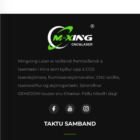
Mingxing Laser er leiðandi framleiðandi á
lasertæki í Kína sem býður upp á CO2-
laserskjórnara, frumlaserskjórnarvélar, CNC-sniðla,
lasersveiflur og skýringartæki. Sérsniðnar
OEM/ODM-lausrar eru tiltækar. Fáðu tilboð í dag!
TAKTU SAMBAND