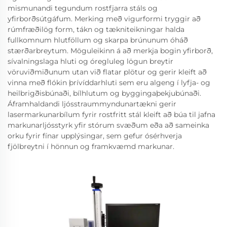
mismunandi tegundum rostfjarra stáls og
yfirborðsútgáfum. Merking með vigurformi tryggir að
rúmfræðilög form, tákn og tækniteikningar halda
fullkomnum hlutföllum og skarpa brúnunum óháð
stærðarbreytum. Möguleikinn á að merkja bogin yfirborð,
sívalningslaga hluti og óregluleg lögun breytir
vöruviðmiðunum utan við flatar plötur og gerir kleift að
vinna með flókin þrívíddarhluti sem eru algeng í lyfja- og
heilbrigðisbúnaði, bílhlutum og byggingaþekjubúnaði.
Áframhaldandi ljósstraummyndunartækni gerir
lasermarkunarbílum fyrir rostfritt stál kleift að búa til jafna
markunarljósstyrk yfir stórum svæðum eða að sameinka
orku fyrir fínar upplýsingar, sem gefur ósérhverja
fjölbreytni í hönnun og framkvæmd markunar.