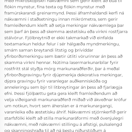
með mikroskópískri nákvæmni sem gerir kleift að búa til
flókin mynstur, fína texta og flókin mynstur með
framúrskarandi greinarmynd. Þessi áframhaldandi kerfi ná
nákvæmni í staðsetningu innan mikrómetra, sem gerir
framleiðendum kleift að setja merkingar nákvæmlega þar
sem þarf án þess að skemma æstetísku eða virkni rostfjarra
stálvörur. Fjölbreytnið er ekki takmarkað við einfalda
textamarkun heldur felur í sér hálgæða myndmerkingu,
smám saman breytandi litstig og þrívíddar
yfirborðsmerkingu sem bætir útliti vörurinnar án þess að
skamma virkni hennar. Nútíma lasermarkunarbílar fyrir
rostfritt stál styðja mörg markunaraðferðir, þar á meðal
yfirborðsgravingu fyrir djúpmerkja dekoratíva merkingar,
dýpra gravingu fyrir varanlegar auðkenniskóða og
anneleringu sem býr til litbreytingar án þess að fjarlægja
efni. Þessi fjölþættu geta gera kleift framleiðendum að
velja viðeigandi markunaraðferð miðað við ákveðnar kröfur
um notkun, hvort sem áherslan er á markunargangi,
varanleika eða æstetísku áhrif. Nákvæmni stjórnkerfið gerir
starfsfólki kleift að stilla markunaráformi með óvenjulegri
nákvæmni, með nákvæmri stillingu á aflstigi, pulsalengd
og skanningshraða til að ná bestu niðurstöðum á