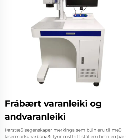
Frábært varanleiki og
andvaranleiki
Þarstæðisegenskaper merkinga sem búin eru til með
lasermarkunarbúnaði fyrir rostfritt stál eru betri en þær