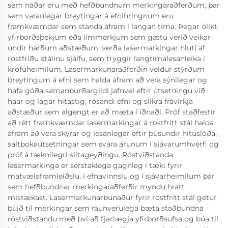
sem náðar eru með hefðbundnum merkingaraðferðum, þar
sem varanlegar breytingar á efnihringnum eru
framkvæmdar sem standa áfram í langan tíma. Þegar ólíkt
yfirborðsþekjum eða límmerkjum sem gætu verið veikar
undir harðum aðstæðum, verða lasermarkingar hluti af
rostfriðu stálinu sjálfu, sem tryggir langtímalesanleika í
kröfuheimilum. Lasermarkunaraðferðin veldur stýrðum
breytingum á efni sem halda áfram að vera sýnilegar og
hafa góða samanburðargildi jafnvel eftir útsetningu við
háar og lágar hitastig, rósandi efni og slíkra frávirkja
aðstæður sem algengt er að mæta í iðnaði. Próf staðfestir
að rétt framkvæmdar lasermarkingar á rostfritt stál halda
áfram að vera skýrar og lesanlegar eftir þúsundir hituslóða,
saltþokaútsetningar sem svara árunum í sjávarumhverfi og
próf á tæknilegri slitageyðingu. Róstviðstanda
lasermarkinga er sérstaklega gagnleg í tæki fyrir
matvælaframleiðslu, í efnavinnslu og í sjávarheimilum þar
sem hefðbundnar merkingaraðferðir myndu hratt
mistækast. Lasermarkunarbúnaður fyrir rostfritt stál getur
búið til merkingar sem raunverulega bæta staðbundna
róstviðstandu með því að fjarlægja yfirborðsufsa og búa til