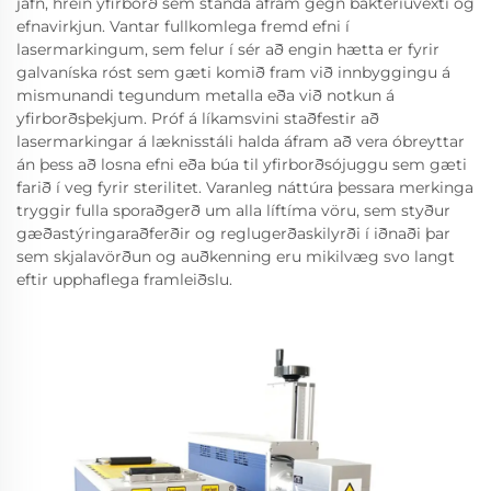
jafn, hrein yfirborð sem standa áfram gegn bakteríuvexti og
efnavirkjun. Vantar fullkomlega fremd efni í
lasermarkingum, sem felur í sér að engin hætta er fyrir
galvaníska róst sem gæti komið fram við innbyggingu á
mismunandi tegundum metalla eða við notkun á
yfirborðsþekjum. Próf á líkamsvini staðfestir að
lasermarkingar á læknisstáli halda áfram að vera óbreyttar
án þess að losna efni eða búa til yfirborðsójuggu sem gæti
farið í veg fyrir sterilitet. Varanleg náttúra þessara merkinga
tryggir fulla sporaðgerð um alla líftíma vöru, sem styður
gæðastýringaraðferðir og reglugerðaskilyrði í iðnaði þar
sem skjalavörðun og auðkenning eru mikilvæg svo langt
eftir upphaflega framleiðslu.