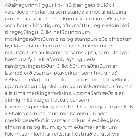
Aðalhagurinn liggur í því að þær geta búið til
varanlega merkingu sem standa á mót allra þeirra
umhverfisástanda sem koma fyrir í framleiðslu, svo
sem háum hitastigum, efnumáttun og mekanískri
slitageyðingu. Ólíkt hefðbundnum
merkingaraðferðum eins og stampun eða efnaetun
býr lásmerking fram á hreinum, nákvæmum
niðurstöðum án líkamlegs samskipta, sem útskýrir
hættuna fyrir efnaformbreytingu eða
samþrýstingsstöður. Ólíkt öðrum aðferðum er
lásmeðferð ósamskiptavörkun, sem tryggir að
viðkvæm eða þunnar hlutar úr rostfritt stáli viðhalda
upprunalegu eiginleikum og málskorræktu sínum í
alla tíma merkingarferlisins. Kostnaðarhræðsla er
einnig mikilvægur kostur, þar sem
lásmerkingarvélar fyrir rostfritt stál krefjast mjög lítils
viðhalds og nota mun minna orku en aðrar
merkingaraðferðir. Vantar notkun á eyðilegjandi
efnum eins og litum, syrum eða mekanískum
tólum, sem lækkar rekstrar kostnað og útskýrir