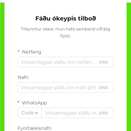
Fáðu ókeypis tilboð
Tilkynntur okkar mun hafa samband við þig
fljótt.
Netfang
0/100
Nafn
0/100
WhatsApp
Code
0/100
Fyrirtækisnafn