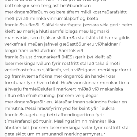
bottnekkjur sem tengjast hefðbundnum
merkingaraðferðum og bera áfram mikil kostnaðarafslátt
með því að minnka vinnumálaþörf og bæta
framleiðsluflæði. Sjálfvirk starfsgeta þessara véla gerir þeim
kleift að merkja hluti samfelldlega með lágmarki
mannvirkis, sem frjálsar skilfærða starfsfólk til hærra gildis
verkefna á meðan jafnvel gæðastöður eru viðhaldnar í
lengri framleiðsluferlum. Samtök við
framleiðslustjórnunarkerfi (MES) gerir því kleift að
lasermerkingarvélum fyrir rostfritt stál að taka á móti
verkefnastefnum sjálfkrafa, velja viðeigandi merkingarforrit
og framkvæma flókna merkingarröð án handvirkrar
forritunar fyrir hvern hlut. Hraði vinnslunnar minnkar tíma
á hverju framleiðsluferli markvert miðað við mekaníska
ríðun eða efnið etuning, þar sem venjulegar
merkingaraðgerðir eru kláraðar innan sekúndna frekar en
mínútna. Þessi hraðafyrirmynd fer beint yfir í aukna
framleiðslugetu og betri afhendingartíma fyrir
tímakrafandi pöntunir. Mælingatíminn minnkar líka
áhrifamikill, þar sem lasermerkingarvélar fyrir rostfritt stál
geta skipt um mismunandi merkingarmynstur