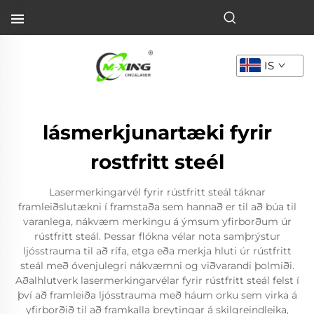
IS
lásmerkjunartæki fyrir
rostfritt steél
Lasermerkingarvél fyrir rústfritt steál táknar
framleiðslutækni í framstaða sem hannað er til að búa til
varanlega, nákvæm merkingu á ýmsum yfirborðum úr
rústfritt steál. Þessar flókna vélar nota samþrýstur
ljósstrauma til að rífa, etga eða merkja hluti úr rústfritt
steál með óvenjulegri nákvæmni og viðvarandi þolmiði.
Aðalhlutverk lasermerkingarvélar fyrir rústfritt steál felst í
því að framleiða ljósstrauma með háum orku sem virka á
yfirborðið til að framkalla breytingar á skilgreindleika,