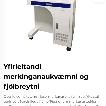
Yfirleitandi
merkinganaukvæmni og
fjölbreytni
Óvenjuleg nákvæmni lasermarkunarbíla fyrir rostfritt stál
gerir þá aðgreinilega frá hefðbundnum markunartækjum,