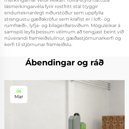
merkingarnar verði veikari. Tölva-stýrð náttúra
lásmerkingarvéla fyrir rostfritt stál tryggir
endurteknanlegt niðurstöður sem uppfylla
strangustu gæðakröfur sem krafist er í loft- og
rúmfræði-, lyfja- og bílagerðarsviðum. Möguleikar á
samspili leyfa þessum vélmum að tengjast beint við
núverandi framleiðslulínur, gæðastjórnunarkerfi og
kerfi til stjórnunar framleiðslu.
Ábendingar og ráð
05
Mar