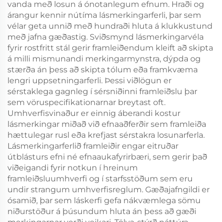
vanda með losun á ónotanlegum efnum. Hraði og
árangur kennir nútíma lásmerkingarferli, þar sem
vélar geta unnið með hundraði hluta á klukkustund
með jafna gæðastig. Sviðsmynd lásmerkingarvéla
fyrir rostfritt stál gerir framleiðendum kleift að skipta
á milli mismunandi merkingarmynstra, dýpda og
stærða án þess að skipta tólum eða framkvæma
lengri uppsetningarferli. Þessi viðlögun er
sérstaklega gagnleg í sérsniðinni framleiðslu þar
sem vöruspecifikationarnar breytast oft.
Umhverfisvinaður er einnig áberandi kostur
lásmerkingar miðað við efnaaðferðir sem framleiða
hættulegar rusl eða krefjast sérstakra losunarferla.
Lásmerkingarferlið framleiðir engar eitruðar
útblásturs efni né efnaaukafyrirbæri, sem gerir það
viðeigandi fyrir notkun í hreinum
framleiðsluumhverfi og í starfsstöðum sem eru
undir strangum umhverfisreglum. Gæðajafngildi er
ósamið, þar sem láskerfi gefa nákvæmlega sömu
niðurstöður á þúsundum hluta án þess að gæði