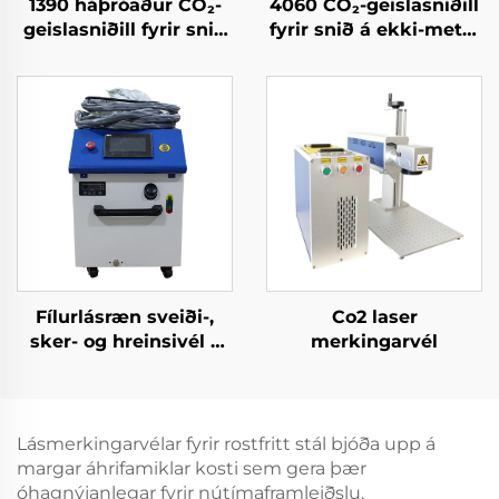
1390 háþróaður CO₂-
4060 CO₂-geislasniðill
geislasniðill fyrir snið
fyrir snið á ekki-metál
á akryl, viði og MDF
efni
Fílurlásræn sveiði-,
Co2 laser
sker- og hreinsivél –
merkingarvél
fjögur í einu
Lásmerkingarvélar fyrir rostfritt stál bjóða upp á
margar áhrifamiklar kosti sem gera þær
óhagnýjanlegar fyrir nútímaframleiðslu.