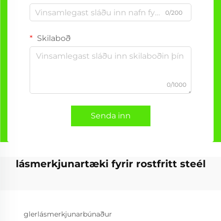
0/200
Skilaboð
0/1000
Senda inn
lásmerkjunartæki fyrir rostfritt steél
glerlásmerkjunarbúnaður