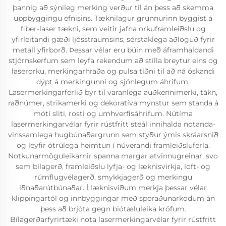
þannig að sýnileg merking verður til án þess að skemma
uppbyggingu efnisins. Tæknilagur grunnurinn byggist á
fiber-laser tækni, sem veitir jafna orkuframleiðslu og
yfirleitandi gæði ljósstraumsins, sérstaklega aðlöguð fyrir
metall yfirborð. Þessar vélar eru búin með áframhaldandi
stjórnskerfum sem leyfa rekendum að stilla breytur eins og
laserorku, merkingarhraða og pulsa tíðni til að ná óskandi
dýpt á merkingunni og sjónlegum áhrifum.
Lasermerkingarferlið býr til varanlega auðkennimerki, tákn,
raðnúmer, strikamerki og dekoratíva mynstur sem standa á
móti sliti, rosti og umhverfisáhrifum. Nútíma
lasermerkingarvélar fyrir rústfritt steál innihalda notanda-
vinssamlega hugbúnaðargrunn sem styður ýmis skráarsnið
og leyfir ótrúlega heimtun í núverandi framleiðsluferla.
Notkunarmöguleikarnir spanna margar atvinnugreinar, svo
sem bílagerð, framleiðslu lyfja- og læknisvirkja, loft- og
rúmflugvélagerð, smykkjagerð og merkingu
iðnaðarútbúnaðar. Í læknisviðum merkja þessar vélar
klippingartól og innbyggingar með sporaðunarködum án
þess að brjóta gegn biótæluleika kröfum.
Bílagerðarfyrirtæki nota lasermerkingarvélar fyrir rústfritt