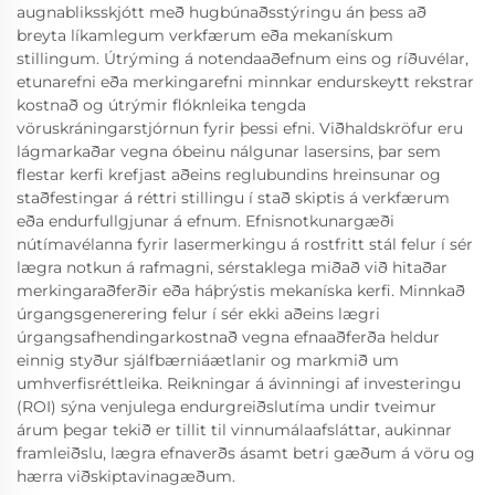
augnabliksskjótt með hugbúnaðsstýringu án þess að
breyta líkamlegum verkfærum eða mekanískum
stillingum. Útrýming á notendaaðefnum eins og ríðuvélar,
etunarefni eða merkingarefni minnkar endurskeytt rekstrar
kostnað og útrýmir flóknleika tengda
vöruskráningarstjórnun fyrir þessi efni. Viðhaldskröfur eru
lágmarkaðar vegna óbeinu nálgunar lasersins, þar sem
flestar kerfi krefjast aðeins reglubundins hreinsunar og
staðfestingar á réttri stillingu í stað skiptis á verkfærum
eða endurfullgjunar á efnum. Efnisnotkunargæði
nútímavélanna fyrir lasermerkingu á rostfritt stál felur í sér
lægra notkun á rafmagni, sérstaklega miðað við hitaðar
merkingaraðferðir eða háþrýstis mekaníska kerfi. Minnkað
úrgangsgenerering felur í sér ekki aðeins lægri
úrgangsafhendingarkostnað vegna efnaaðferða heldur
einnig styður sjálfbærniáætlanir og markmið um
umhverfisréttleika. Reikningar á ávinningi af investeringu
(ROI) sýna venjulega endurgreiðslutíma undir tveimur
árum þegar tekið er tillit til vinnumálaafsláttar, aukinnar
framleiðslu, lægra efnaverðs ásamt betri gæðum á vöru og
hærra viðskiptavinagæðum.