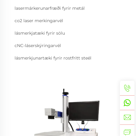
lasermárkerunarfræði fyrir metál
co2 laser merkingarvél
lásmerkjatæki fyrir sölu
cNC-láserskýringarvél
lásmerkjunartæki fyrir rostfritt steél