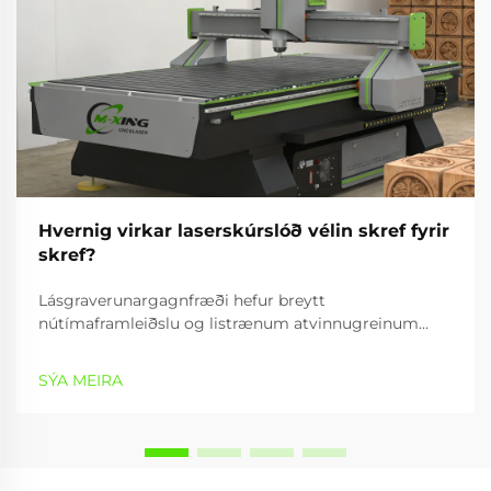
Hvernig virkar laserskúrslóð vélin skref fyrir
skref?
Lásgraverunargagnfræði hefur breytt
nútímaframleiðslu og listrænum atvinnugreinum
með því að veita nákvæmar, árangursríkar og
fjölbreytta getur til að vinna efni. Graverunartæki
SÝA MEIRA
notar samleitnan lásstrála til að búa til nákvæmar
mynstur,...