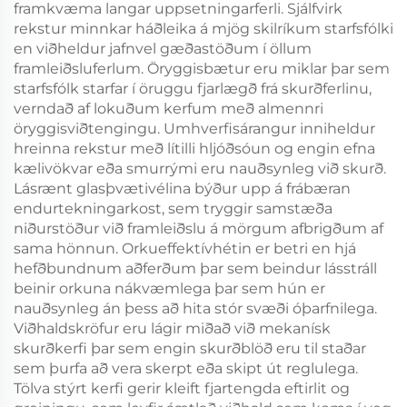
framkvæma langar uppsetningarferli. Sjálfvirk
rekstur minnkar háðleika á mjög skilríkum starfsfólki
en viðheldur jafnvel gæðastöðum í öllum
framleiðsluferlum. Öryggisbætur eru miklar þar sem
starfsfólk starfar í öruggu fjarlægð frá skurðferlinu,
verndað af lokuðum kerfum með almennri
öryggisviðtengingu. Umhverfisárangur inniheldur
hreinna rekstur með lítilli hljóðsóun og engin efna
kælivökvar eða smurrými eru nauðsynleg við skurð.
Lásrænt glasþvætivélina býður upp á frábæran
endurtekningarkost, sem tryggir samstæða
niðurstöður við framleiðslu á mörgum afbrigðum af
sama hönnun. Orkueffektívhétin er betri en hjá
hefðbundnum aðferðum þar sem beindur lásstráll
beinir orkuna nákvæmlega þar sem hún er
nauðsynleg án þess að hita stór svæði óþarfnilega.
Viðhaldskröfur eru lágir miðað við mekanísk
skurðkerfi þar sem engin skurðblöð eru til staðar
sem þurfa að vera skerpt eða skipt út reglulega.
Tölva stýrt kerfi gerir kleift fjartengda eftirlit og