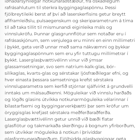
iðnaðarsýnilegar notkunaraðstæður, frá óskaðlegum
rafrásahlutum til sterkra byggingaglaspönnu. Þessi
fjölbreytileiki berst af því að laserskerfisins getur breytt
aflframleiðslu, pulsaegenskum og skeriparametrum á tíma
til að taka tillit til mismunandi eiginleika máls og
vinnslukröfu. Þunnar glasgrunnflötur sem notaðar eru í
rafrásaskjónum, sem venjulega eru minni en einn millimetri
í þykkt, geta verið unnar með sama nákvæmni og þykkar
byggingaglaspönnum sem eru yfir tuttugu millímetrar í
þykkt. Laserglasþvættivélinn vinur við ýmsar
glassamsetningar, svo sem natríum-kalk-glas, bór-
silíkaglas, kvarts-glas og sérstakar ljósfræðilegar efni, og
hver einasta þessara samsetninga krefst sérstakra
vinnsluparametra sem kerfið stjórnar sjálfvirkt á grundvelli
inntaks um málsauðkenni. Möguleikar við vinnslu harðaðs
og lögðs glasins útvíkka notkunarmöguleika vélarinnar í
bílastarfsemi og byggingarverkþætti þar sem kröfur um
öryggisglas krefjast sérstakra meðferðaraðferða.
Laserglasþvættivélinn getur unnið við bæði flatar
glasflötur og takmarkaða skerðingu á bognum yfirborðum,
sem útvíkkar möguleika á notkun í þrívíddar
glasformunaraðgerðum. Fjölhýdda glasbyggingar geta