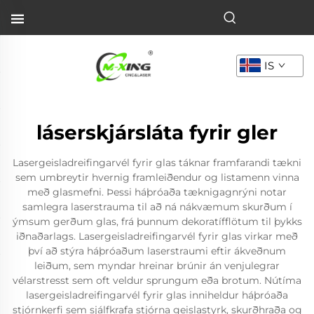
IS
láserskjársláta fyrir gler
Lasergeisladreifingarvél fyrir glas táknar framfarandi tækni
sem umbreytir hvernig framleiðendur og listamenn vinna
með glasmefni. Þessi háþróaða tæknigagnrýni notar
samlegra laserstrauma til að ná nákvæmum skurðum í
ýmsum gerðum glas, frá þunnum dekoratífflötum til þykks
iðnaðarlags. Lasergeisladreifingarvél fyrir glas virkar með
því að stýra háþróaðum laserstraumi eftir ákveðnum
leiðum, sem myndar hreinar brúnir án venjulegrar
vélarstresst sem oft veldur sprungum eða brotum. Nútíma
lasergeisladreifingarvél fyrir glas inniheldur háþróaða
stjórnkerfi sem sjálfkrafa stjórna geislastyrk, skurðhraða og