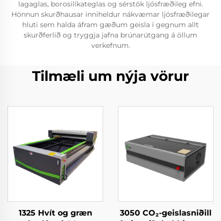
lagaglas, borosilíkateglas og sérstök ljósfræðileg efni.
Hönnun skurðhausar inniheldur nákvæmar ljósfræðilegar
hluti sem halda áfram gæðum geisla í gegnum allt
skurðferlið og tryggja jafna brúnarútgang á öllum
verkefnum.
Tilmæli um nýja vörur
1325 Hvít og græn
3050 CO₂-geislasniðill