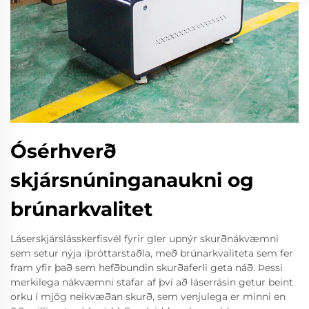
Ósérhverð
skjársnúninganaukni og
brúnarkvalitet
Láserskjárslásskerfisvél fyrir gler upnýr skurðnákvæmni
sem setur nýja íþróttarstaðla, með brúnarkvaliteta sem fer
fram yfir það sem hefðbundin skurðaferli geta náð. Þessi
merkilega nákvæmni stafar af því að láserrásin getur beint
orku í mjög neikvæðan skurð, sem venjulega er minni en