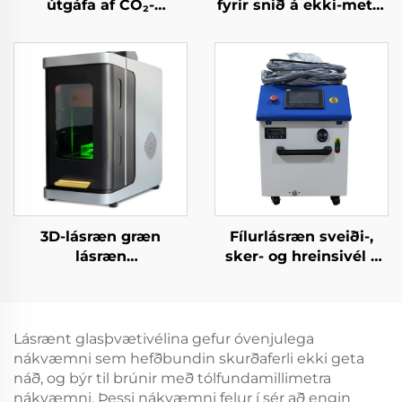
útgáfa af CO₂-
fyrir snið á ekki-metál
laserþurrkunarefni og
efni
ríðvél fyrir akryl, við,
MDF – 150 W, 300 W
3D-lásræn græn
Fílurlásræn sveiði-,
lásræn
sker- og hreinsivél –
kristallskurðvélarvél
fjögur í einu
Lásrænt glasþvætivélina gefur óvenjulega
nákvæmni sem hefðbundin skurðaferli ekki geta
náð, og býr til brúnir með tólfundamillimetra
nákvæmni. Þessi nákvæmni felur í sér að engin