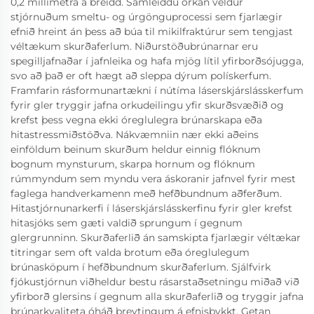
0,2 millimetra á breidd. Samleiddu orkan veldur
stjórnuðum smeltu- og úrgönguprocessi sem fjarlægir
efnið hreint án þess að búa til mikilfraktúrur sem tengjast
véltækum skurðaferlum. Niðurstöðubrúnarnar eru
spegilljafnaðar í jafnleika og hafa mjög lítil yfirborðsójugga,
svo að það er oft hægt að sleppa dýrum polískerfum.
Framfarin rásformunartækni í nútíma láserskjárslásskerfum
fyrir gler tryggir jafna orkudeilingu yfir skurðsvæðið og
krefst þess vegna ekki óreglulegra brúnarskapa eða
hitastressmiðstöðva. Nákvæmniin nær ekki aðeins
einföldum beinum skurðum heldur einnig flóknum
bognum mynsturum, skarpa hornum og flóknum
rúmmyndum sem myndu vera áskoranir jafnvel fyrir mest
faglega handverkamenn með hefðbundnum aðferðum.
Hitastjórnunarkerfi í láserskjárslásskerfinu fyrir gler krefst
hitasjóks sem gæti valdið sprungum í gegnum
glergrunninn. Skurðaferlið án samskipta fjarlægir véltækar
titringar sem oft valda brotum eða óreglulegum
brúnasköpum í hefðbundnum skurðaferlum. Sjálfvirk
fjókustjórnun viðheldur bestu rásarstaðsetningu miðað við
yfirborð glersins í gegnum alla skurðaferlið og tryggir jafna
brúnarkvaliteta óháð breytingum á efnisþykkt. Getan