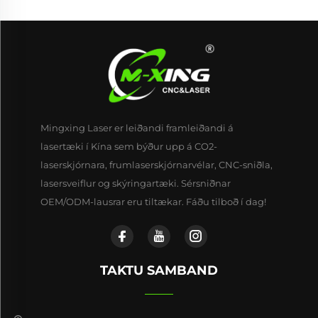
Mingxing Laser er leiðandi framleiðandi á
lasertæki í Kína sem býður upp á CO2-
laserskjórnara, frumlaserskjórnarvélar, CNC-sniðla,
lasersveiflur og skýringartæki. Sérsniðnar
OEM/ODM-lausrar eru tiltækar. Fáðu tilboð í dag!
TAKTU SAMBAND