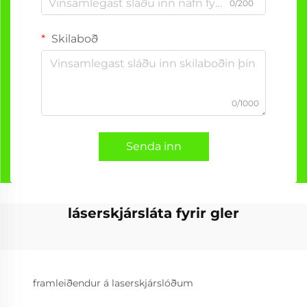
0/200
Skilaboð
0/1000
Senda inn
láserskjársláta fyrir gler
framleiðendur á laserskjárslóðum