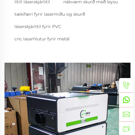
lítill láserskjárlitil
nákvæm skurð með leysu
tækifæri fyrir lasermíðu og skurð
láserskjárlitil fyrir PVC
cnc lasarhlutur fyrir metál