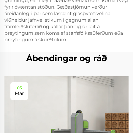
greiningu, sem leyfir áætlað viðhald sem koma í veg
fyrir óvæntan stöðun. Gæðastjórnun verður
áreiðanlegri þar sem lásrænt glasþvætivélina
viðheldur jafnvel stikum í gegnum allan
framleiðsluferlið og kallar þannig úr leit á
breytingum sem koma af starfsfólksaðferðum eða
breytingum á skurðtólum.
Ábendingar og ráð
05
Mar