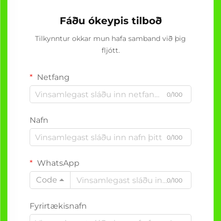
Fáðu ókeypis tilboð
Tilkynntur okkar mun hafa samband við þig
fljótt.
Netfang
0/100
Nafn
0/100
WhatsApp
Code
0/100
Fyrirtækisnafn