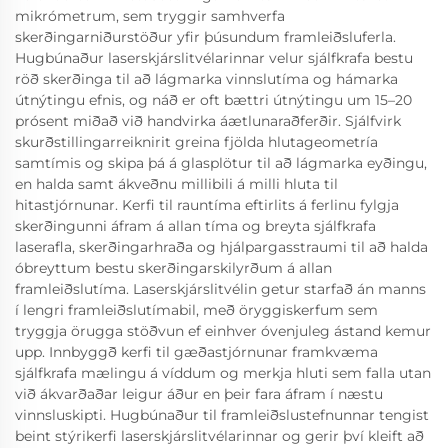
mikrómetrum, sem tryggir samhverfa
skerðingarniðurstöður yfir þúsundum framleiðsluferla.
Hugbúnaður laserskjárslitvélarinnar velur sjálfkrafa bestu
röð skerðinga til að lágmarka vinnslutíma og hámarka
útnýtingu efnis, og náð er oft bættri útnýtingu um 15–20
prósent miðað við handvirka áætlunaraðferðir. Sjálfvirk
skurðstillingarreiknirit greina fjölda hlutageometría
samtímis og skipa þá á glasplötur til að lágmarka eyðingu,
en halda samt ákveðnu millibili á milli hluta til
hitastjórnunar. Kerfi til rauntíma eftirlits á ferlinu fylgja
skerðingunni áfram á allan tíma og breyta sjálfkrafa
laserafla, skerðingarhraða og hjálpargasstraumi til að halda
óbreyttum bestu skerðingarskilyrðum á allan
framleiðslutíma. Laserskjárslitvélin getur starfað án manns
í lengri framleiðslutímabil, með öryggiskerfum sem
tryggja örugga stöðvun ef einhver óvenjuleg ástand kemur
upp. Innbyggð kerfi til gæðastjórnunar framkvæma
sjálfkrafa mælingu á víddum og merkja hluti sem falla utan
við ákvarðaðar leigur áður en þeir fara áfram í næstu
vinnsluskipti. Hugbúnaður til framleiðslustefnunnar tengist
beint stýrikerfi laserskjárslitvélarinnar og gerir því kleift að