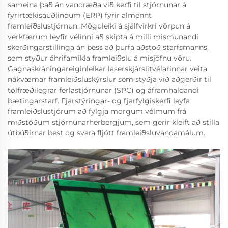
sameina það án vandræða við kerfi til stjórnunar á
fyrirtækisauðlindum (ERP) fyrir almennt
framleiðslustjórnun. Möguleiki á sjálfvirkri vörpun á
verkfærum leyfir vélinni að skipta á milli mismunandi
skerðingarstillinga án þess að þurfa aðstoð starfsmanns,
sem styður áhrifamikla framleiðslu á misjöfnu vöru.
Gagnaskráningareiginleikar laserskjárslitvélarinnar veita
nákvæmar framleiðsluskýrslur sem styðja við aðgerðir til
tölfræðilegrar ferlastjórnunar (SPC) og áframhaldandi
bætingarstarf. Fjarstýringar- og fjarfylgiskerfi leyfa
framleiðslustjórum að fylgja mörgum vélmum frá
miðstöðum stjórnunarherbergjum, sem gerir kleift að stilla
útbúðirnar best og svara fljótt framleiðsluvandamálum.