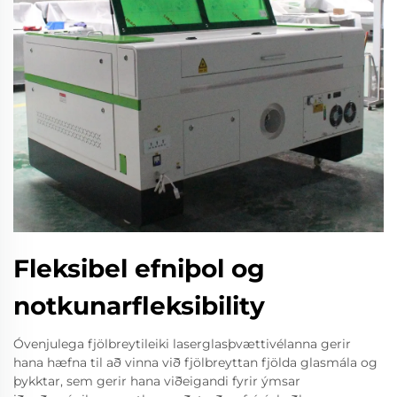
Fleksibel efniþol og
notkunarfleksibility
Óvenjulega fjölbreytileiki laserglasþvættivélanna gerir
hana hæfna til að vinna við fjölbreyttan fjölda glasmála og
þykktar, sem gerir hana viðeigandi fyrir ýmsar