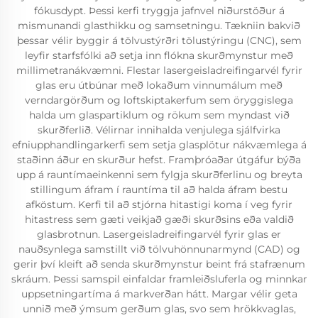
fókusdypt. Þessi kerfi tryggja jafnvel niðurstöður á
mismunandi glasthikku og samsetningu. Tækniin bakvið
þessar vélir byggir á tölvustýrðri tölustýringu (CNC), sem
leyfir starfsfólki að setja inn flókna skurðmynstur með
millimetranákvæmni. Flestar lasergeisladreifingarvél fyrir
glas eru útbúnar með lokaðum vinnumálum með
verndargörðum og loftskiptakerfum sem öryggislega
halda um glaspartiklum og rökum sem myndast við
skurðferlið. Vélirnar innihalda venjulega sjálfvirka
efniupphandlingarkerfi sem setja glasplötur nákvæmlega á
staðinn áður en skurður hefst. Framþróaðar útgáfur býða
upp á rauntímaeinkenni sem fylgja skurðferlinu og breyta
stillingum áfram í rauntíma til að halda áfram bestu
afköstum. Kerfi til að stjórna hitastigi koma í veg fyrir
hitastress sem gæti veikjað gæði skurðsins eða valdið
glasbrotnun. Lasergeisladreifingarvél fyrir glas er
nauðsynlega samstillt við tölvuhönnunarmynd (CAD) og
gerir því kleift að senda skurðmynstur beint frá stafrænum
skráum. Þessi samspil einfaldar framleiðsluferla og minnkar
uppsetningartíma á markverðan hátt. Margar vélir geta
unnið með ýmsum gerðum glas, svo sem hrökkvaglas,