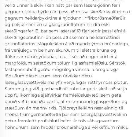
verið unnar á skilvirkan hátt þar sem laserskjólinn fer í
gegnum fjölda hýdda án þess að missa skerðarkvalítetina í
gegnum heildarþykktina á hýddunni. Yfirborðsmeðferðir
og þekjur sem eru á glasgrunnflötum hindra ekki
skerðingarferlið, þar sem lasersaflið fjarlægir þessi efni á
skerðingsbrautinni án þess að skemma heildarréttindi
grunnflatarins. Möguleikinn á að mynda ýmsa brúnarlaga,
frá venjulegum beinum skurðum til sléttra brúna og
flókinnar rúmmyndunar, felur í sér að engin þörf er á
margföldum sérstökum tólum í glasframleiðslu. Sérstök
fastspennuhólf gerðu mögulega vinnslu á óreglulega
löguðum glashlutum, sem útvíkkar getu
laserglasþvættivélanna yfir venjulegar rétthyrndar plötur.
Samtenging við glashandhafi-robotar gerir kleift að setja
upp fullkomlega sjálfvirkar framleiðslusvæði sem geta
unnið við blandaða partíu af mismunandi glasgerðum og
stærðum án mannvirkis. Fjölbreytileikinn nær einnig til
hröðra frumgerðaraðferða þar sem laserglasþvættivélinn
getur framleitt prufuhluti beint úr tölvuáhugavertum
hönnunum, sem hröðar þróunaráhuga á verkefnum miklu.