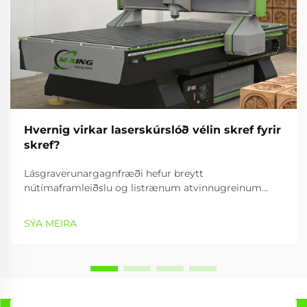
Hvernig virkar laserskúrslóð vélin skref fyrir
skref?
Lásgraverunargagnfræði hefur breytt
nútímaframleiðslu og listrænum atvinnugreinum
með því að veita nákvæmar, árangursríkar og
fjölbreytta getur til að vinna efni. Graverunartæki
SÝA MEIRA
notar samleitnan lásstrála til að búa til nákvæmar
mynstur,...