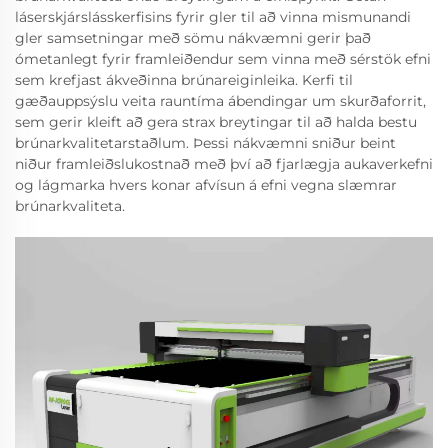
láserskjárslásskerfisins fyrir gler til að vinna mismunandi
gler samsetningar með sömu nákvæmni gerir það
ómetanlegt fyrir framleiðendur sem vinna með sérstök efni
sem krefjast ákveðinna brúnareiginleika. Kerfi til
gæðauppsýslu veita rauntíma ábendingar um skurðaforrit,
sem gerir kleift að gera strax breytingar til að halda bestu
brúnarkvalitetarstaðlum. Þessi nákvæmni sniður beint
niður framleiðslukostnað með því að fjarlægja aukaverkefni
og lágmarka hvers konar afvísun á efni vegna slæmrar
brúnarkvaliteta.