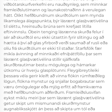
viðbótarskurfverkefni eru nauðsynleg, sem minnkar
framleiðslutímann og launakostnaðinn á verulegan
hátt. Ólíkt hefðbundnum skurðtólum sem mynda
líkamslega álagspunkta, býr lásrænt glasþvætivélina
til sléttu, hreinsuðu brúna sem krefjast lítilla
eftirvinnslu. Óbein tenging lásrænna skurða felur í
sér að skurðtól eru ekki útsettin fyrir slítingu og að
hætta á því að glas yfirborð verði saumað af rusli eða
olíu frá skurðtólum er ekki til staðar. Starfsfólk fær
mikla ávinning af minnkaðri efniþáttföllu þar sem
lásrænt glasþvætivélina stillir sjálfkrafa
skurðbrautirnar bestu mögulega og hámarkar
útkomu úr hverju glasplötunni. Fleygibreytileiki
þessara véla gerir kleift að vinna flókin rúmfræðileg
lögun, flókna mynstur og snjallar bogabrautar sem
væru ómögulegar eða mjög erfitt að framkvæma
með hefðbundnum aðferðum. Framleiðslusvifan
eykst miklu meiri þar sem lásrænt glasþvætivélina
getur skipt um mismunandi skurðmynstur
augnabliksskjótt án þess að skipta um tól eða