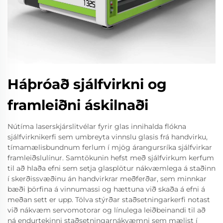
Háþróað sjálfvirkni og
framleiðni áskilnaði
Nútíma laserskjárslitvélar fyrir glas innihalda flókna
sjálfvirknikerfi sem umbreyta vinnslu glasis frá handvirku,
tímamælisbundnum ferlum í mjög árangursríka sjálfvirkar
framleiðslulínur. Samtökunin hefst með sjálfvirkum kerfum
til að hlaða efni sem setja glasplötur nákvæmlega á staðinn
í skerðissvæðinu án handvirkrar meðferðar, sem minnkar
bæði þörfina á vinnumassi og hættuna við skaða á efni á
meðan sett er upp. Tölva stýrðar staðsetningarkerfi notast
við nákvæm servomotorar og línulega leiðbeinandi til að
ná endurtekinni staðsetningarnákvæmni sem mælist í