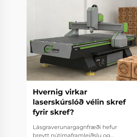
Hvernig virkar
laserskúrslóð vélin skref
fyrir skref?
Lásgraverunargagnfræði hefur
breytt nútímaframleiðslu og