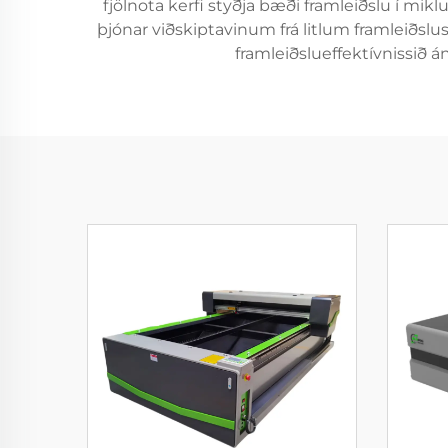
fjölnota kerfi styðja bæði framleiðslu í mi
þjónar viðskiptavinum frá litlum framleiðsl
framleiðslueffektívnissið 