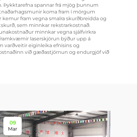
m. Þykktarefna spannar frá mjög þunnum
 Kostnaðarhagsmunir koma fram í mörgum
ur kemur fram vegna smalra skurðbreidda og
tskurð, sem minnkar rekstrarkostnað.
Launakostnaður minnkar vegna sjálfvirkra
m framkvæmir laserskjörun býður upp á
m varðveitir eiginleika efnisins og
kostnaðinn við gæðastjórnun og endurgjöf við
09
1
Mar
Ma