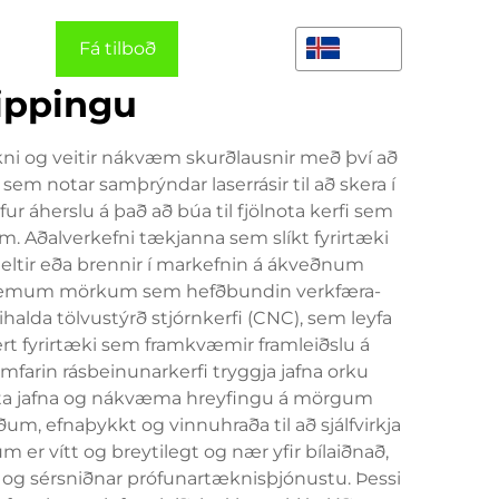
and
Fá tilboð
IS
ippingu
ni og veitir nákvæm skurðlausnir með því að
sem notar samþrýndar laserrásir til að skera í
 áherslu á það að búa til fjölnota kerfi sem
m. Aðalverkefni tækjanna sem slíkt fyrirtæki
smeltir eða brennir í markefnin á ákveðnum
nákvæmum mörkum sem hefðbundin verkfæra-
halda tölvustýrð stjórnkerfi (CNC), sem leyfa
ert fyrirtæki sem framkvæmir framleiðslu á
farin rásbeinunarkerfi tryggja jafna orku
fi veita jafna og nákvæma hreyfingu á mörgum
m, efnaþykkt og vinnuhraða til að sjálfvirkja
 er vítt og breytilegt og nær yfir bílaiðnað,
ði og sérsniðnar prófunartæknisþjónustu. Þessi