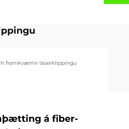
ippingu
em framkvæmir láserklippingu
mþætting á fiber-