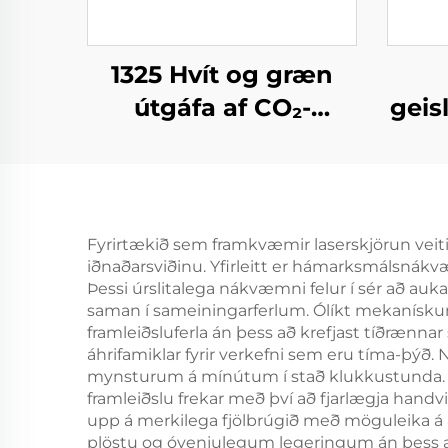
1325 Hvít og græn
útgáfa af CO₂-
geisl
laserþurrkunarefni
á 
og ríðvél fyrir akryl,
við, MDF – 150 W, 300
W
Fyrirtækið sem framkvæmir laserskjörun veiti
iðnaðarsviðinu. Yfirleitt er hámarksmálsnák
Þessi úrslitalega nákvæmni felur í sér að au
saman í sameiningarferlum. Ólíkt mekanískum 
framleiðsluferla án þess að krefjast tíðrænnar
áhrifamiklar fyrir verkefni sem eru tíma-þýð.
mynsturum á mínútum í stað klukkustunda. Þess
framleiðslu frekar með því að fjarlægja hand
upp á merkilega fjölbrúgið með möguleika á að
plöstu og óvenjulegum legeringum án þess að 