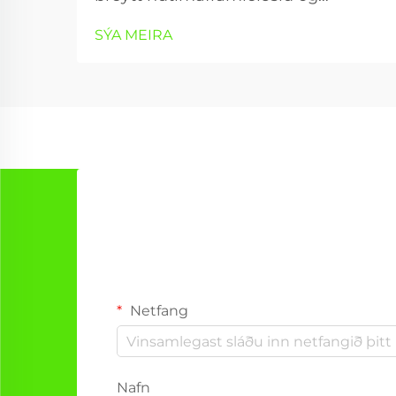
listrænum atvinnugreinum með því
SÝA MEIRA
að veita nákvæmar, árangursríkar
og fjölbreytta getur til að vinna efni.
Graverunartæki notar samleitnan
lásstrála til að búa til nákvæmar
mynstur,...
Netfang
Nafn