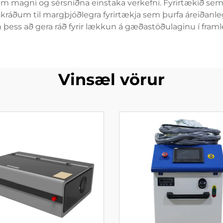
klum magni og sérsniðna einstaka verkefni. Fyrirtækið s
uskráðum til margþjóðlegra fyrirtækja sem þurfa áreiðanl
án þess að gera ráð fyrir lækkun á gæðastöðulaginu í fr
Vinsæl vörur