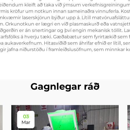
leiðendum kleift að taka við ýmsum verkefnisgreiningu
ig ýmis kröfur um notkun innan sameinaðra vinnuferla.
væmir laserskjörun býður upp á. Lítill matvöruafslátt
um. Orkunotkun er lægri en við plasmaskurð eða vatnsjet
ðgerðin er án snertingar og því engin mekanísk tóllit. 
 starfsfólks á hverju tæki. Gæðabætur sem fyrirtækið se
a aukaverkefnum. Hitasviðið sem áhrifar efnið er lítill, se
gir jafna niðurstöðu í framleiðslusöfnum, sem minnkar 
Gagnlegar ráð
03
Mar