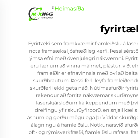
Heimasíða
Vörur
Umsetn
fyrirt
Fyrirtæki sem framkvæmir framleiðslu á las
nota framsæka ljósfræðileg kerfi. Þessi sérst
ýmsa efni með óvenjulegri nákvæmni. Fyrirtæ
eru fær um að vinna málmet, plástur, við, e
framleiðir er efnavinnsla með því að beit
skurðbrautum. Þessi ferli leyfa framlei
skurðferli ekki geta náð. Nútímaafurðir fyri
rekendur að forrita nákvæmar skurðmynstur
laserskjárslóðum frá keppendum með því a
dreifingu yfir skurðyfirborð, en snjall kæl
ásnum og gerðu mögulega þrívíddar skurðgerðir
álagningu á framleiðslu. Notkunarsvið afurða
loft- og rýmisverkfræði, framleiðslu rafrasa,