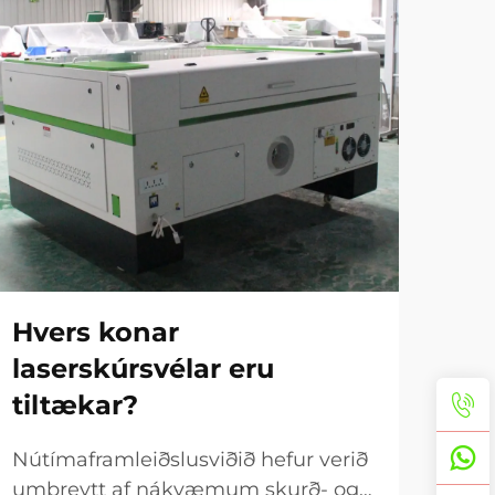
Hvers konar
Hv
laserskúrsvélar eru
eru
tiltækar?
ve
Nútímaframleiðslusviðið hefur verið
Litl
umbreytt af nákvæmum skurð- og
fyr