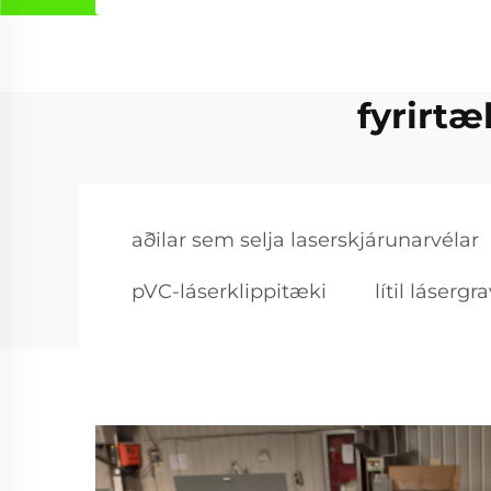
fyrirt
aðilar sem selja laserskjárunarvélar
pVC-láserklippitæki
lítil láserg