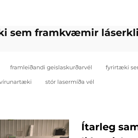
æki sem framkvæmir láserkl
framleiðandi geislaskurðarvél
fyrirtæki s
ravírunartæki
stór lasermíða vél
Ítarleg sa