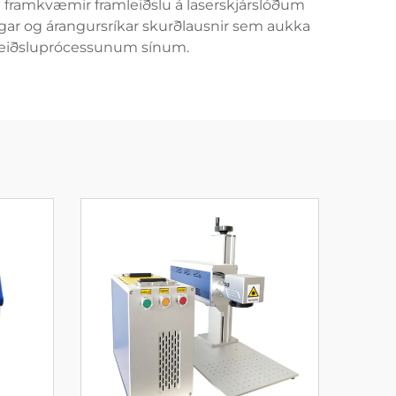
em framkvæmir framleiðslu á laserskjárslóðum
egar og árangursríkar skurðlausnir sem aukka
amleiðsluprócessunum sínum.