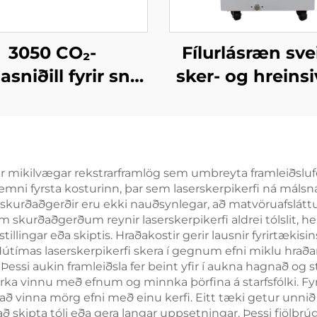
3050 CO₂-
Fílurlásræn svei
asniðill fyrir snið
sker- og hreinsi
ekki-metál efni
fjögur í ein
r mikilvægar rekstrarframlög sem umbreyta framleiðslufe
væmni fyrsta kosturinn, þar sem laserskerpikerfi ná má
kaskurðaðgerðir eru ekki nauðsynlegar, að matvöruafslátt
skurðaðgerðum reynir laserskerpikerfi aldrei tólslit, h
 stillingar eða skiptis. Hraðakostir gerir lausnir fyrirtæ
 Nútímas laserskerpikerfi skera í gegnum efni miklu hrað
i aukin framleiðsla fer beint yfir í aukna hagnað og styt
virka vinnu með efnum og minnka þörfina á starfsfólki. 
 vinna mörg efni með einu kerfi. Eitt tæki getur unnið me
skipta tóli eða gera langar uppsetningar. Þessi fjölbrú