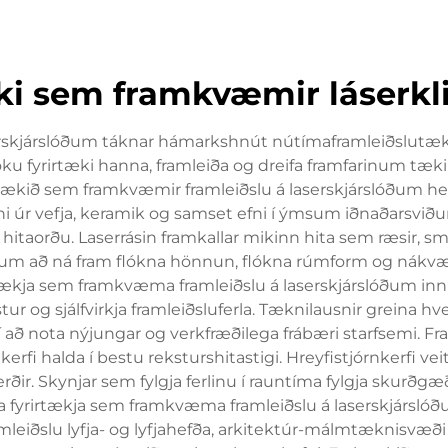
ing
Myndband
Um
Fréttir
Hafa Samb
Okkur
Við Okkur
æki sem framkvæmir láserkl
erskjárslóðum táknar hámarkshnút nútímaframleiðslutæk
öku fyrirtæki hanna, framleiða og dreifa framfarinum tæki 
kið sem framkvæmir framleiðslu á laserskjárslóðum hefur
fni úr vefja, keramik og samset efni í ýmsum iðnaðarsviðu
a hitaorðu. Laserrásin framkallar mikinn hita sem ræsir, 
ðendum að ná fram flókna hönnun, flókna rúmform og 
rtækja sem framkvæma framleiðslu á laserskjárslóðum inni
 og sjálfvirkja framleiðsluferla. Tæknilausnir greina hv
ð nota nýjungar og verkfræðilega frábæri starfsemi. Fram
is kerfi halda í bestu reksturshitastigi. Hreyfistjórnker
. Skynjar sem fylgja ferlinu í rauntíma fylgja skurðgæðu
 fyrirtækja sem framkvæma framleiðslu á laserskjárslóðum
 framleiðslu lyfja- og lyfjahefða, arkitektúr-málmtæknisvæ