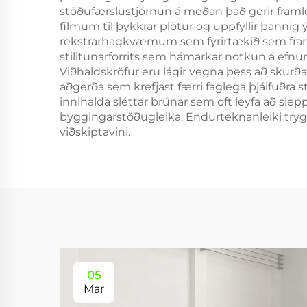
stöðufærslustjórnun á meðan það gerir fram
filmum til þykkrar plötur og uppfyllir þann
rekstrarhagkvæmum sem fyrirtækið sem framk
stilltunarforrits sem hámarkar notkun á efn
Viðhaldskröfur eru lágir vegna þess að skurða
aðgerða sem krefjast færri faglega þjálfuðra
innihalda sléttar brúnar sem oft leyfa að slepp
byggingarstöðugleika. Endurteknanleiki tryg
viðskiptavini.
05
Mar