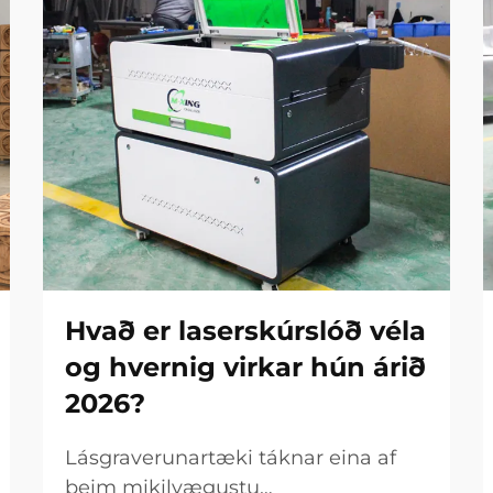
Hvað er laserskúrslóð véla
og hvernig virkar hún árið
2026?
Lásgraverunartæki táknar eina af
þeim mikilvægustu