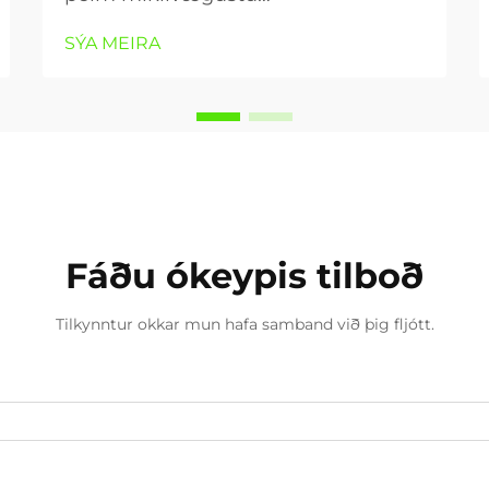
tæknilausnunum í nákvæmri
SÝA MEIRA
framleiðslu og listrænni framleiðslu.
Þetta flókna tæki notar samleitna
ljósorku til að varanlega merkja, rífa
eða klippa ýmis efni með ótrúlegri...
Fáðu ókeypis tilboð
Tilkynntur okkar mun hafa samband við þig fljótt.