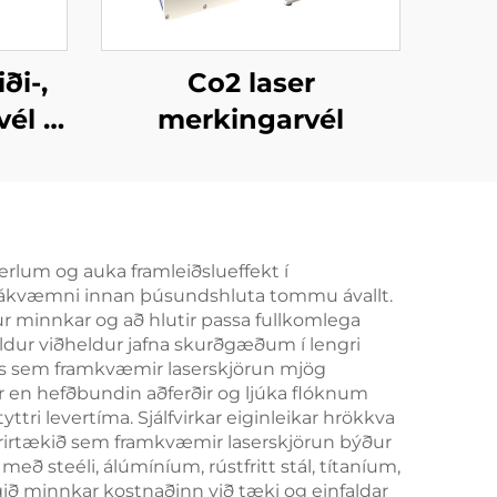
ði-,
Co2 laser
vél –
merkingarvél
u
rlum og auka framleiðslueffekt í
lsnákvæmni innan þúsundshluta tommu ávallt.
ur minnkar og að hlutir passa fullkomlega
eldur viðheldur jafna skurðgæðum í lengri
kisins sem framkvæmir laserskjörun mjög
ar en hefðbundin aðferðir og ljúka flóknum
tri levertíma. Sjálfvirkar eiginleikar hrökkva
Fyrirtækið sem framkvæmir laserskjörun býður
ð steéli, álúmíníum, rústfritt stál, títaníum,
gið minnkar kostnaðinn við tæki og einfaldar