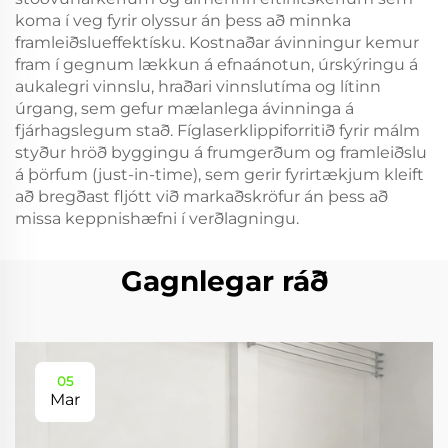
koma í veg fyrir olyssur án þess að minnka
framleiðslueffektísku. Kostnaðar ávinningur kemur
fram í gegnum lækkun á efnaánotun, úrskýringu á
aukalegri vinnslu, hraðari vinnslutíma og lítinn
úrgang, sem gefur mælanlega ávinninga á
fjárhagslegum stað. Fíglaserklippiforritið fyrir málm
styður hröð byggingu á frumgerðum og framleiðslu
á þörfum (just-in-time), sem gerir fyrirtækjum kleift
að bregðast fljótt við markaðskröfur án þess að
missa keppnishæfni í verðlagningu.
Gagnlegar ráð
05
Mar