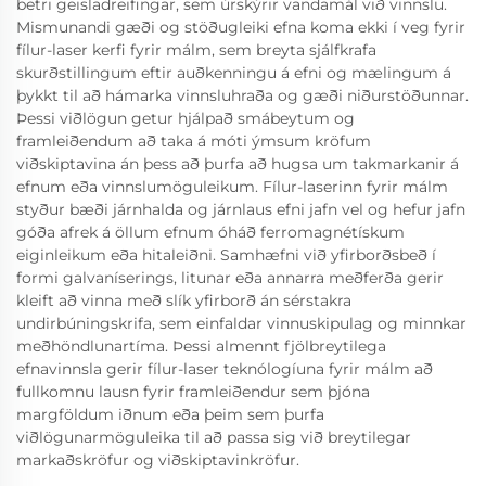
betri geisladreifingar, sem úrskýrir vandamál við vinnslu.
Mismunandi gæði og stöðugleiki efna koma ekki í veg fyrir
fílur-laser kerfi fyrir málm, sem breyta sjálfkrafa
skurðstillingum eftir auðkenningu á efni og mælingum á
þykkt til að hámarka vinnsluhraða og gæði niðurstöðunnar.
Þessi viðlögun getur hjálpað smábeytum og
framleiðendum að taka á móti ýmsum kröfum
viðskiptavina án þess að þurfa að hugsa um takmarkanir á
efnum eða vinnslumöguleikum. Fílur-laserinn fyrir málm
styður bæði járnhalda og járnlaus efni jafn vel og hefur jafn
góða afrek á öllum efnum óháð ferromagnétískum
eiginleikum eða hitaleiðni. Samhæfni við yfirborðsbeð í
formi galvaníserings, litunar eða annarra meðferða gerir
kleift að vinna með slík yfirborð án sérstakra
undirbúningskrifa, sem einfaldar vinnuskipulag og minnkar
meðhöndlunartíma. Þessi almennt fjölbreytilega
efnavinnsla gerir fílur-laser teknólogíuna fyrir málm að
fullkomnu lausn fyrir framleiðendur sem þjóna
margföldum iðnum eða þeim sem þurfa
viðlögunarmöguleika til að passa sig við breytilegar
markaðskröfur og viðskiptavinkröfur.