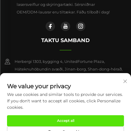
lasersveiflur og skýringartæki. Sérsniðnar
OEM/ODM-lausrar eru tiltækar. Fáðu tilboð í dag!
TAKTU SAMBAND
Herbergi 1303, bygging 4, UnitedFortune Plaza,
Háteknuhöbundin svæði, Jinan-borg, Shan-dong-hérað,
Kína
We value your privacy
+86-17863846870
We use cookies and similar tools to provide our services.
If you don't want to accept all cookies, click Personalize
[email protected]
cookies.
Accept all
Höfundarréttur © 2026 Century Mingxing (Jinan) Intelligent
Technology Co., Ltd. Öll réttindi áskilin.
Friðhelgisstefna