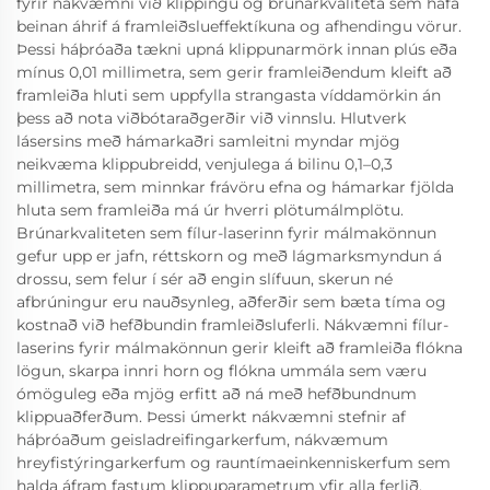
fyrir nákvæmni við klippingu og brúnarkvaliteta sem hafa
beinan áhrif á framleiðslueffektíkuna og afhendingu vörur.
Þessi háþróaða tækni upná klippunarmörk innan plús eða
mínus 0,01 millimetra, sem gerir framleiðendum kleift að
framleiða hluti sem uppfylla strangasta víddamörkin án
þess að nota viðbótaraðgerðir við vinnslu. Hlutverk
lásersins með hámarkaðri samleitni myndar mjög
neikvæma klippubreidd, venjulega á bilinu 0,1–0,3
millimetra, sem minnkar frávöru efna og hámarkar fjölda
hluta sem framleiða má úr hverri plötumálmplötu.
Brúnarkvaliteten sem fílur-laserinn fyrir málmakönnun
gefur upp er jafn, réttskorn og með lágmarksmyndun á
drossu, sem felur í sér að engin slífuun, skerun né
afbrúningur eru nauðsynleg, aðferðir sem bæta tíma og
kostnað við hefðbundin framleiðsluferli. Nákvæmni fílur-
laserins fyrir málmakönnun gerir kleift að framleiða flókna
lögun, skarpa innri horn og flókna ummála sem væru
ómöguleg eða mjög erfitt að ná með hefðbundnum
klippuaðferðum. Þessi úmerkt nákvæmni stefnir af
háþróaðum geisladreifingarkerfum, nákvæmum
hreyfistýringarkerfum og rauntímaeinkenniskerfum sem
halda áfram fastum klippuparametrum yfir alla ferlið.