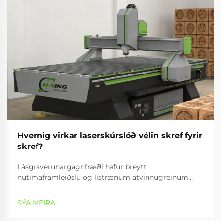
Hvernig virkar laserskúrslóð vélin skref fyrir
skref?
Lásgraverunargagnfræði hefur breytt
nútímaframleiðslu og listrænum atvinnugreinum
með því að veita nákvæmar, árangursríkar og
fjölbreytta getur til að vinna efni. Graverunartæki
SÝA MEIRA
notar samleitnan lásstrála til að búa til nákvæmar
mynstur,...