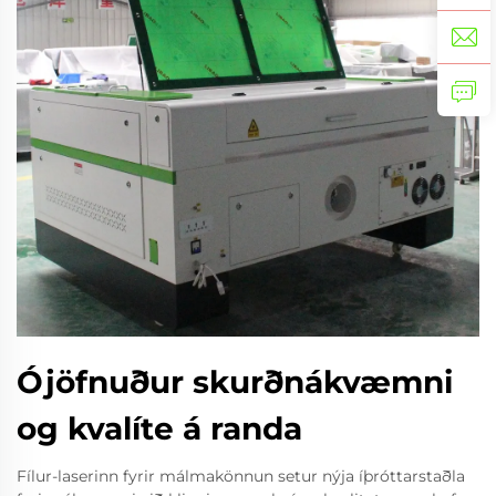
Ójöfnuður skurðnákvæmni
og kvalíte á randa
Fílur-laserinn fyrir málmakönnun setur nýja íþróttarstaðla