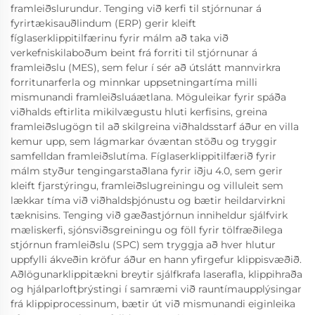
framleiðslurundur. Tenging við kerfi til stjórnunar á
fyrirtækisauðlindum (ERP) gerir kleift
fíglaserklippitilfærinu fyrir málm að taka við
verkefniskilaboðum beint frá forriti til stjórnunar á
framleiðslu (MES), sem felur í sér að útslátt mannvirkra
forritunarferla og minnkar uppsetningartíma milli
mismunandi framleiðsluáætlana. Möguleikar fyrir spáða
viðhalds eftirlita mikilvægustu hluti kerfisins, greina
framleiðslugögn til að skilgreina viðhaldsstarf áður en villa
kemur upp, sem lágmarkar óvæntan stöðu og tryggir
samfelldan framleiðslutíma. Fíglaserklippitilfærið fyrir
málm styður tengingarstaðlana fyrir iðju 4.0, sem gerir
kleift fjarstýringu, framleiðslugreiningu og villuleit sem
lækkar tíma við viðhaldsþjónustu og bætir heildarvirkni
tæknisins. Tenging við gæðastjórnun inniheldur sjálfvirk
mæliskerfi, sjónsviðsgreiningu og föll fyrir tölfræðilega
stjórnun framleiðslu (SPC) sem tryggja að hver hlutur
uppfylli ákveðin kröfur áður en hann yfirgefur klippisvæðið.
Aðlögunarklippitækni breytir sjálfkrafa laserafla, klippihraða
og hjálparloftþrýstingi í samræmi við rauntímaupplýsingar
frá klippiprocessinum, bætir út við mismunandi eiginleika