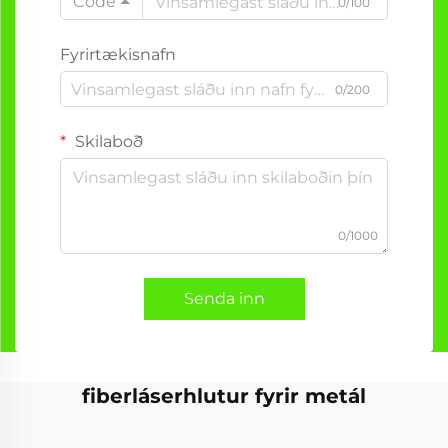
Code
0/100
Fyrirtækisnafn
0/200
Skilaboð
0/1000
Senda inn
fiberláserhlutur fyrir metál