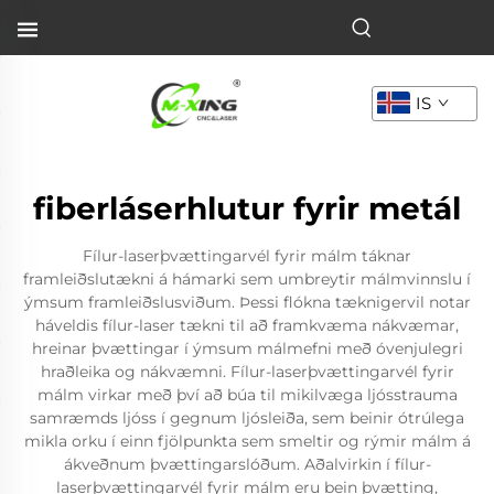
IS
fiberláserhlutur fyrir metál
Fílur-laserþvættingarvél fyrir málm táknar
framleiðslutækni á hámarki sem umbreytir málmvinnslu í
ýmsum framleiðslusviðum. Þessi flókna tæknigervil notar
háveldis fílur-laser tækni til að framkvæma nákvæmar,
hreinar þvættingar í ýmsum málmefni með óvenjulegri
hraðleika og nákvæmni. Fílur-laserþvættingarvél fyrir
málm virkar með því að búa til mikilvæga ljósstrauma
samræmds ljóss í gegnum ljósleiða, sem beinir ótrúlega
mikla orku í einn fjölpunkta sem smeltir og rýmir málm á
ákveðnum þvættingarslóðum. Aðalvirkin í fílur-
laserþvættingarvél fyrir málm eru bein þvætting,