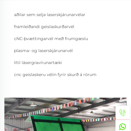
aðilar sem selja laserskjárunarvélar
framleiðandi geislaskurðarvél
cNC-þvættingarvél með frumgæslu
plasma- og laserskjárunarvél
lítil lásergravírunartæki
cnc geislaskeru vélin fyrir skurð á rörum