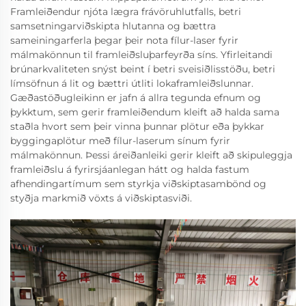
Framleiðendur njóta lægra frávöruhlutfalls, betri
samsetningarviðskipta hlutanna og bættra
sameiningarferla þegar þeir nota fílur-laser fyrir
málmakönnun til framleiðsluþarfeyrða síns. Yfirleitandi
brúnarkvaliteten snýst beint í betri sveisiðlisstöðu, betri
límsöfnun á lit og bættri útliti lokaframleiðslunnar.
Gæðastöðugleikinn er jafn á allra tegunda efnum og
þykktum, sem gerir framleiðendum kleift að halda sama
staðla hvort sem þeir vinna þunnar plötur eða þykkar
byggingaplötur með fílur-laserum sínum fyrir
málmakönnun. Þessi áreiðanleiki gerir kleift að skipuleggja
framleiðslu á fyrirsjáanlegan hátt og halda fastum
afhendingartímum sem styrkja viðskiptasambönd og
styðja markmið vöxts á viðskiptasviði.