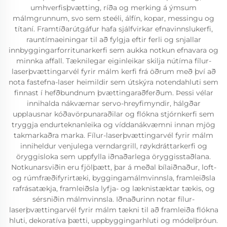
umhverfisþvætting, ríða og merking á ýmsum
málmgrunnum, svo sem steéli, álfín, kopar, messingu og
títaní. Framtíðarútgáfur hafa sjálfvirkar efnavinnslukerfi,
rauntímaeiningar til að fylgja eftir ferli og snjallar
innbyggingarforritunarkerfi sem aukka notkun efnavara og
minnka affall. Tæknilegar eiginleikar skilja nútíma fílur-
laserþvættingarvél fyrir málm kerfi frá öðrum með því að
nota fastefna-laser heimildir sem útskýra notendahluti sem
finnast í hefðbundnum þvættingaraðferðum. Þessi vélar
innihalda nákvæmar servo-hreyfimyndir, hálgðar
upplausnar kóðavörpunaraðilar og flókna stjórnkerfi sem
tryggja endurteknanleika og víddanákvæmni innan mjög
takmarkaðra marka. Fílur-laserþvættingarvél fyrir málm
inniheldur venjulega verndargrill, røykdráttarkerfi og
öryggisloka sem uppfylla iðnaðarlega öryggisstaðlana.
Notkunarsviðin eru fjölþætt, þar á meðal bílaiðnaður, loft-
og rúmfræðifyrirtæki, byggingamálmvinnsla, framleiðsla
rafrásatækja, framleiðsla lyfja- og læknistæktar tækis, og
sérsniðin málmvinnsla. Iðnaðurinn notar fílur-
laserþvættingarvél fyrir málm tækni til að framleiða flókna
hluti, dekoratíva þætti, uppbyggingarhluti og módelþróun.