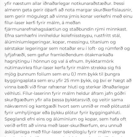
yfir næstum allar iðnaðarlegar notkunaraðstæður. Þessi
almenn geta gerir óþarfi að nota margar skurðkerfislausnir,
sem gerir mögulegt að vinna ýmis konar verkefni með einu
fílur-laser kerfi fyrir málm, á meðan
fjármunarefnahagsáætlun og staðbundin rými minnkast.
Efna samhæfni inniheldur kolefnissteypu, rustfritt stál,
álúmíníumlegeringar, kopar, messingu, títaníum og
sérstakar legeringar sem notaðar eru í loft- og rúmferð og
lyfjafræði, sem gefur framleiðendum ótakmarkaða
hagnýtingu í hönnun og val á efnum. Þykktarmörk
nútímavirkra fílur-laser kerfa fyrir málm strekka sig frá
mjög þunnum folíum sem eru 0,1 mm þykk til þungra
byggingaplata sem eru yfir 25 mm þykk, og því er hægt að
vinna bæði við fínar rafrænar hluti og sterkar iðnaðarlegar
vélhluti. Fílur-laserinn fyrir málm heldur áfram jafn góðri
skurðgæðum yfir alla þessa þykktarsvið, og veitir sama
nákvæmni og kantgæði hvort sem unnið er með plötustál
fyrir umhyljingar eða þykku plötur fyrir byggingahluti.
Speglandi efni eins og álúmíníum og kopar, sem hafa oft
verið erfitt að vinna með laser-skurðkerfum, eru unnuð
áskiljanlega með fílur-laser teknólogíu fyrir málm vegna