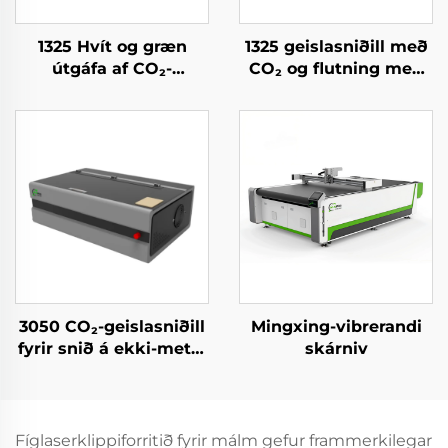
1325 Hvít og græn
1325 geislasniðill með
útgáfa af CO₂-
CO₂ og flutning með
laserþurrkunarefni og
sjálfstæðri
ríðvél fyrir akryl, við,
flutningsaðferð,
MDF – 150 W, 300 W
hraðvirkur
3050 CO₂-geislasniðill
Mingxing-vibrerandi
fyrir snið á ekki-metál
skárniv
efni
Fíglaserklippiforritið fyrir málm gefur frammerkilegar