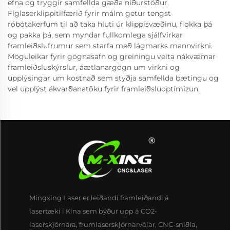
efna og tryggir samfellda gæða niðurstöður.
Fíglaserklippitilfærið fyrir málm getur tengst
róbótakerfum til að taka hluti úr klippisvæðinu, flokka þá
og pakka þá, sem myndar fullkomlega sjálfvirkar
framleiðslufrumur sem starfa með lágmarks mannvirkni.
Möguleikar fyrir gögnasafn og greiningu veita nákvæmar
framleiðsluskýrslur, áætlanargögn um virkni og
upplýsingar um kostnað sem styðja samfellda bætingu og
vel upplýst ákvarðanatöku fyrir framleiðsluoptímizun.
Mingxing Laser er leiðandi framleiðandi á
lasertæki í Kína sem býður upp á CO2-
laserskjórnara, frumlaserskjórnarvélar, CNC-sniðla,