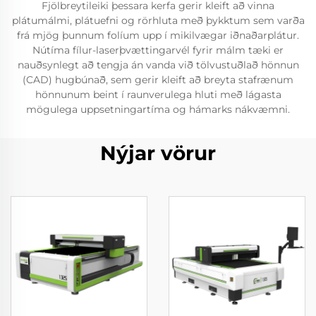
Fjölbreytileiki þessara kerfa gerir kleift að vinna
plátumálmi, plátuefni og rörhluta með þykktum sem varða
frá mjög þunnum folíum upp í mikilvægar iðnaðarplátur.
Nútíma fílur-laserþvættingarvél fyrir málm tæki er
nauðsynlegt að tengja án vanda við tölvustuðlað hönnun
(CAD) hugbúnað, sem gerir kleift að breyta stafrænum
hönnunum beint í raunverulega hluti með lágasta
mögulega uppsetningartíma og hámarks nákvæmni.
Nýjar vörur