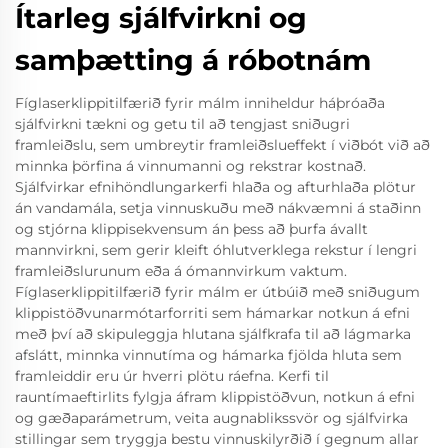
Ítarleg sjálfvirkni og
samþætting á róbotnám
Fíglaserklippitilfærið fyrir málm inniheldur háþróaða
sjálfvirkni tækni og getu til að tengjast sniðugri
framleiðslu, sem umbreytir framleiðslueffekt í viðbót við að
minnka þörfina á vinnumanni og rekstrar kostnað.
Sjálfvirkar efnihöndlungarkerfi hlaða og afturhlaða plötur
án vandamála, setja vinnuskuðu með nákvæmni á staðinn
og stjórna klippisekvensum án þess að þurfa ávallt
mannvirkni, sem gerir kleift óhlutverklega rekstur í lengri
framleiðslurunum eða á ómannvirkum vaktum.
Fíglaserklippitilfærið fyrir málm er útbúið með sniðugum
klippistöðvunarmótarforriti sem hámarkar notkun á efni
með því að skipuleggja hlutana sjálfkrafa til að lágmarka
afslátt, minnka vinnutíma og hámarka fjölda hluta sem
framleiddir eru úr hverri plötu ráefna. Kerfi til
rauntímaeftirlits fylgja áfram klippistöðvun, notkun á efni
og gæðaparámetrum, veita augnablikssvör og sjálfvirka
stillingar sem tryggja bestu vinnuskilyrðið í gegnum allar