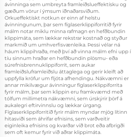
ávinninga sem umbreyta framleiðslueffektísku og
gæðum vörur í ýmsum iðnaðarsviðum.
Orkueffektískt notkun er einn af helstu
ávinningunum, þar sem fíglaserklippiforritið fyrir
málm notar miklu minna rafmagn en hefðbundin
klippimáta, sem lækkar rekstrar kostnað og styður
markmið um umhverfisvænleika. Þessi vélar ná
háum klippihraða, með því að vinna málm efni upp í
tíu sinnum hraðar en hefðbundin plösmu- eða
súrefnisbrennuklippiforrit, sem aukar
framleiðsluframleiðslu áttaglega og gerir kleift að
uppfylla kröfur um fljóta afhendingu. Nákvæmni er
annar mikilvægur ávinningur fíglaserklippiforrita
fyrir málm, þar sem klippin eru framkvæmd með
tólfum millimetra nákvæmni, sem úrskýrir þörf á
aukalegri eftirvinnslu og lækkar úrgang.
Fíglaserklippiforritið fyrir málm myndar mjög lítinn
hitasviði sem áhrifar efnisins, sem varðveitir
eiginleika efnisins og kvarðar við brot eða afbrigði
sem oft kemur fyrir við aðrar klippimáta.