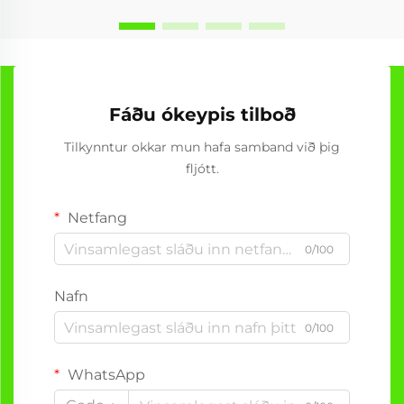
Fáðu ókeypis tilboð
Tilkynntur okkar mun hafa samband við þig
fljótt.
Netfang
0/100
Nafn
0/100
WhatsApp