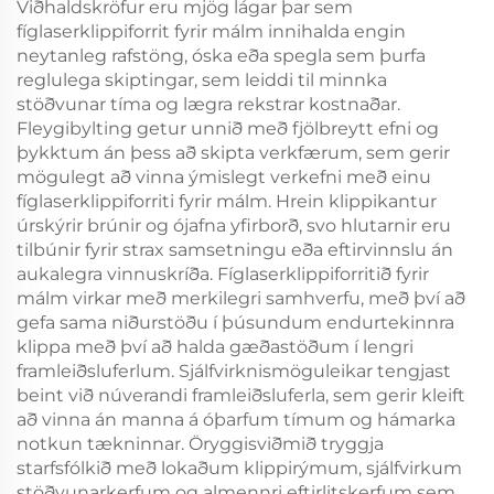
Viðhaldskröfur eru mjög lágar þar sem
fíglaserklippiforrit fyrir málm innihalda engin
neytanleg rafstöng, óska eða spegla sem þurfa
reglulega skiptingar, sem leiddi til minnka
stöðvunar tíma og lægra rekstrar kostnaðar.
Fleygibylting getur unnið með fjölbreytt efni og
þykktum án þess að skipta verkfærum, sem gerir
mögulegt að vinna ýmislegt verkefni með einu
fíglaserklippiforriti fyrir málm. Hrein klippikantur
úrskýrir brúnir og ójafna yfirborð, svo hlutarnir eru
tilbúnir fyrir strax samsetningu eða eftirvinnslu án
aukalegra vinnuskríða. Fíglaserklippiforritið fyrir
málm virkar með merkilegri samhverfu, með því að
gefa sama niðurstöðu í þúsundum endurtekinnra
klippa með því að halda gæðastöðum í lengri
framleiðsluferlum. Sjálfvirknismöguleikar tengjast
beint við núverandi framleiðsluferla, sem gerir kleift
að vinna án manna á óþarfum tímum og hámarka
notkun tækninnar. Öryggisviðmið tryggja
starfsfólkið með lokaðum klippirýmum, sjálfvirkum
stöðvunarkerfum og almennri eftirlitskerfum sem