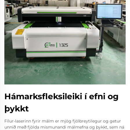
Hámarksfleksileiki í efni og
þykkt
Fílur-laserinn fyrir málm er mjög fjölbreytilegur og getur
unnið með fjölda mismunandi málmefna og þykkt, sem ná