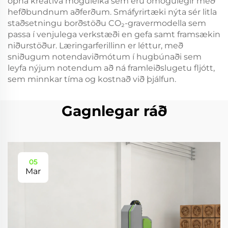
opna kreatíva möguleika sem eru ómögulegir með
hefðbundnum aðferðum. Smáfyrirtæki nýta sér litla
staðsetningu borðstöðu CO₂-gravermodella sem
passa í venjulega verkstæði en gefa samt framsækin
niðurstöður. Læringarferillinn er léttur, með
sniðugum notendaviðmótum í hugbúnaði sem
leyfa nýjum notendum að ná framleiðslugetu fljótt,
sem minnkar tíma og kostnað við þjálfun.
Gagnlegar ráð
05
Mar