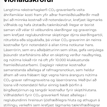
Langtíma rekstrarhagkerfi CO₂-graverkerfa veita
áhrifamiklar kosti fram yfir aðrar framleiðsluaðferðir með
því að minnka kostnað við notendavörur, krefjast lágmarks
viðhalds og hafa útstæðu tæknibúnað. Þegar er borist
saman við vélar til vélbundins skerðingar og graverings
sem krefjast reglubundinnar skiptingar dýrra skerðingartól,
róturbita eða sögublaða, þá virkar CO₂-graverinn án neinra
kostnaðar fyrir notendatól á allan tíma notkunar hans.
Láserrörin, sem eru aðalþátturinn sem slitas, gefa venjulega
þúsundir starfshársins áður en skipting verður nauðsynleg,
og nútíma lokað rör ná oft yfir 10.000 klukkustunda
framleiðslustarfsemi. Daglegir rekstrar kostnaður
samanstanda aðallega af rafmagnsnotkun, sem heldur
áfram að vera frábært lágt vegna hárra árangurs nútíma
CO₂-graver rafmagnsveitna og láserröranna. Með því að
losna við notendatöl fellur einnig bæði þörfin á
birgðastjórnun og tengdir kostnaður fyrir skiptihlutana.
Viðhaldsferli fyrir CO₂-graverkerfi felast aðallega í
reglubundinni hreinsun ljósfræðilegra hluta og athugun á
stillingu, verkefni sem krefjast lágmarks tæknifræðilegrar