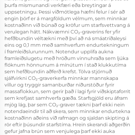
þurfa mismunandi verkfæri eða breytingar á
uppsetningu. Þessi viðmótlega hæfni felur í sér að
engin þörf er á margföldum vélmum, sem minnkar
kostnaðinn við búnað og kröfur um starfsvettvang á
verulegan hátt. Nákvæmni CO₂-graverins fer yfir
hefðbundin véltækni með því að ná smáatriðaleysi
eins og 0,1 mm með samhverfum endurtekningum
í framleiðslurunnum. Notendur upplifa aukna
framleiðslugetu með hröðum vinnuhraða sem ljúka
flóknum hönnunum á mínútum í stað klukkutíma
sem hefðbundin aðferð krefst. Tölva stjórnuð
sjálfvirkni CO₂-graverkerfa minnkar mannskapa
villur og tryggir samanburðar niðurstöður fyrir
massaflokkun, sem gerir það í lagi fyrir viðskiptaforrit
sem krefjast samhverfa gæða. Starfsgjöld eru áfram
mjög lág, þar sem CO₂-graver tækni þarf ekki nein
notendaeindir til að skera, sem minnkar endurtekna
kostnaðinn aðeins við rafmagn og sjaldan skipting á
rör eftir þúsundir starfstíma. Hrein skerandi aðgerðin
gefur jafna brún sem venjulega þarf ekki auka