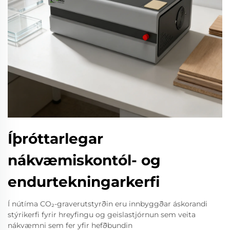
Íþróttarlegar
nákvæmiskontól- og
endurtekningarkerfi
Í nútíma CO₂-graverutstyrðin eru innbyggðar áskorandi
stýrikerfi fyrir hreyfingu og geislastjórnun sem veita
nákvæmni sem fer yfir hefðbundin