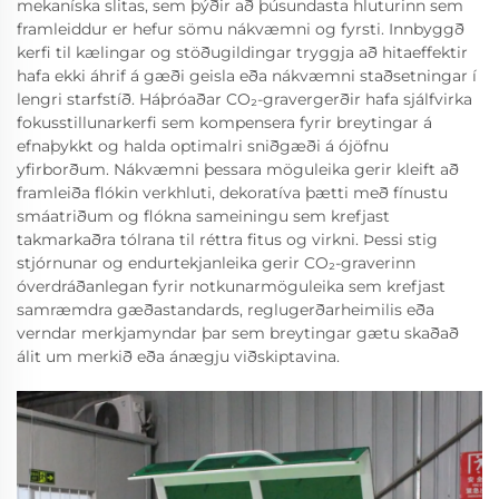
mekaníska slitas, sem þýðir að þúsundasta hluturinn sem
framleiddur er hefur sömu nákvæmni og fyrsti. Innbyggð
kerfi til kælingar og stöðugildingar tryggja að hitaeffektir
hafa ekki áhrif á gæði geisla eða nákvæmni staðsetningar í
lengri starfstíð. Háþróaðar CO₂-gravergerðir hafa sjálfvirka
fokusstillunarkerfi sem kompensera fyrir breytingar á
efnaþykkt og halda optimalri sniðgæði á ójöfnu
yfirborðum. Nákvæmni þessara möguleika gerir kleift að
framleiða flókin verkhluti, dekoratíva þætti með fínustu
smáatriðum og flókna sameiningu sem krefjast
takmarkaðra tólrana til réttra fitus og virkni. Þessi stig
stjórnunar og endurtekjanleika gerir CO₂-graverinn
óverdráðanlegan fyrir notkunarmöguleika sem krefjast
samræmdra gæðastandards, reglugerðarheimilis eða
verndar merkjamyndar þar sem breytingar gætu skaðað
álit um merkið eða ánægju viðskiptavina.