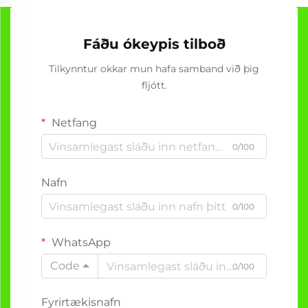
Fáðu ókeypis tilboð
Tilkynntur okkar mun hafa samband við þig
fljótt.
Netfang
0/100
Nafn
0/100
WhatsApp
Code
0/100
Fyrirtækisnafn