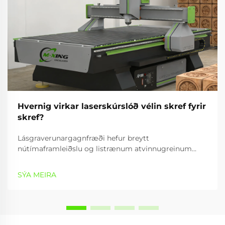
Hvernig virkar laserskúrslóð vélin skref fyrir
skref?
Lásgraverunargagnfræði hefur breytt
nútímaframleiðslu og listrænum atvinnugreinum
með því að veita nákvæmar, árangursríkar og
fjölbreytta getur til að vinna efni. Graverunartæki
SÝA MEIRA
notar samleitnan lásstrála til að búa til nákvæmar
mynstur,...