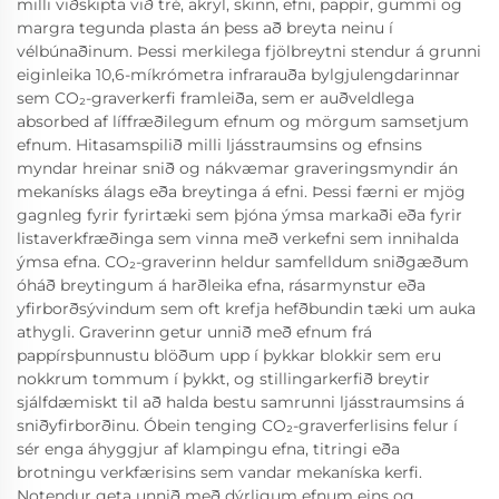
milli viðskipta við tré, akryl, skinn, efni, pappír, gummí og
margra tegunda plasta án þess að breyta neinu í
vélbúnaðinum. Þessi merkilega fjölbreytni stendur á grunni
eiginleika 10,6-míkrómetra infrarauða bylgjulengdarinnar
sem CO₂-graverkerfi framleiða, sem er auðveldlega
absorbed af líffræðilegum efnum og mörgum samsetjum
efnum. Hitasamspilið milli ljásstraumsins og efnsins
myndar hreinar snið og nákvæmar graveringsmyndir án
mekanísks álags eða breytinga á efni. Þessi færni er mjög
gagnleg fyrir fyrirtæki sem þjóna ýmsa markaði eða fyrir
listaverkfræðinga sem vinna með verkefni sem innihalda
ýmsa efna. CO₂-graverinn heldur samfelldum sniðgæðum
óháð breytingum á harðleika efna, rásarmynstur eða
yfirborðsývindum sem oft krefja hefðbundin tæki um auka
athygli. Graverinn getur unnið með efnum frá
pappírsþunnustu blöðum upp í þykkar blokkir sem eru
nokkrum tommum í þykkt, og stillingarkerfið breytir
sjálfdæmiskt til að halda bestu samrunni ljásstraumsins á
sniðyfirborðinu. Óbein tenging CO₂-graverferlisins felur í
sér enga áhyggjur af klampingu efna, titringi eða
brotningu verkfærisins sem vandar mekaníska kerfi.
Notendur geta unnið með dýrligum efnum eins og