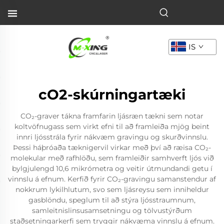
IS
cO2-skúrningartæki
CO₂-graver tákna framfarin ljásræn tækni sem notar
koltvöfnugass sem virkt efni til að framleiða mjög beint
innri ljósstrála fyrir nákvæm gravingu og skurðvinnslu.
Þessi háþróaða tæknigervil virkar með því að ræisa CO₂-
molekular með rafhlöðu, sem framleiðir samhverft ljós við
bylgjulengd 10,6 mikrómetra og veitir útmundandi getu í
vinnslu á efnum. Kerfið fyrir CO₂-gravingu samanstendur af
nokkrum lykilhlutum, svo sem ljásreysu sem inniheldur
gasblöndu, speglum til að stýra ljósstraumnum,
samleitnislinsusamsetningu og tölvustýrðum
staðsetningarkerfi sem tryggir nákvæma vinnslu á efnum.