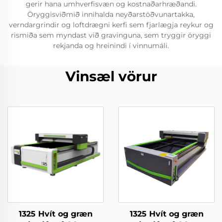
gerir hana umhverfisvæn og kostnaðarhræðandi.
Öryggisviðmið innihalda neyðarstöðvunartakka,
verndargrindir og loftdrægni kerfi sem fjarlægja reykur og
rismiða sem myndast við gravinguna, sem tryggir öryggi
rekjanda og hreinindi í vinnumáli.
Vinsæl vörur
1325 Hvít og græn
1325 Hvít og græn