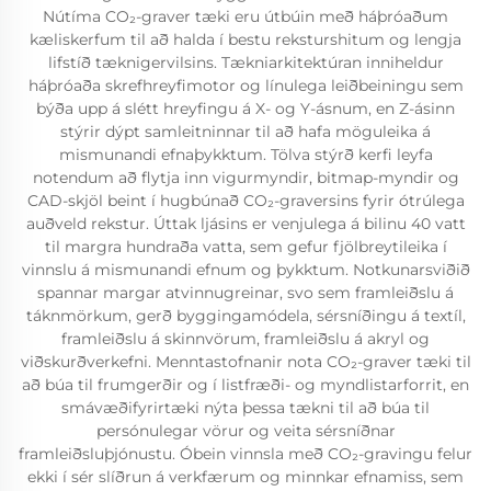
Nútíma CO₂-graver tæki eru útbúin með háþróaðum
kæliskerfum til að halda í bestu reksturshitum og lengja
lifstíð tæknigervilsins. Tækniarkitektúran inniheldur
háþróaða skrefhreyfimotor og línulega leiðbeiningu sem
býða upp á slétt hreyfingu á X- og Y-ásnum, en Z-ásinn
stýrir dýpt samleitninnar til að hafa möguleika á
mismunandi efnaþykktum. Tölva stýrð kerfi leyfa
notendum að flytja inn vigurmyndir, bitmap-myndir og
CAD-skjöl beint í hugbúnað CO₂-graversins fyrir ótrúlega
auðveld rekstur. Úttak ljásins er venjulega á bilinu 40 vatt
til margra hundraða vatta, sem gefur fjölbreytileika í
vinnslu á mismunandi efnum og þykktum. Notkunarsviðið
spannar margar atvinnugreinar, svo sem framleiðslu á
táknmörkum, gerð byggingamódela, sérsníðingu á textíl,
framleiðslu á skinnvörum, framleiðslu á akryl og
viðskurðverkefni. Menntastofnanir nota CO₂-graver tæki til
að búa til frumgerðir og í listfræði- og myndlistarforrit, en
smávæðifyrirtæki nýta þessa tækni til að búa til
persónulegar vörur og veita sérsníðnar
framleiðsluþjónustu. Óbein vinnsla með CO₂-gravingu felur
ekki í sér slíðrun á verkfærum og minnkar efnamiss, sem