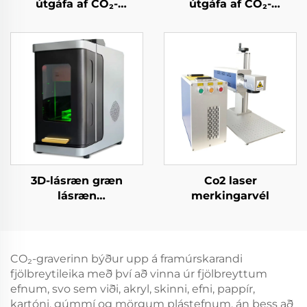
útgáfa af CO₂-
útgáfa af CO₂-
laserþurrkunarefni og
laserþurrkunarefni og
ríðvél fyrir akryl, við,
ríðvél fyrir akryl, við,
MDF – 150 W, 300 W
MDF – 150 W, 300 W
3D-lásræn græn
Co2 laser
lásræn
merkingarvél
kristallskurðvélarvél
CO₂-graverinn býður upp á framúrskarandi
fjölbreytileika með því að vinna úr fjölbreyttum
efnum, svo sem viði, akryl, skinni, efni, pappír,
kartóni, gúmmí og mörgum plástefnum, án þess að