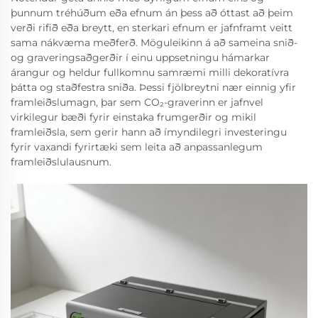
þunnum tréhúðum eða efnum án þess að óttast að þeim
verði rifið eða breytt, en sterkari efnum er jafnframt veitt
sama nákvæma meðferð. Möguleikinn á að sameina snið-
og graveringsaðgerðir í einu uppsetningu hámarkar
árangur og heldur fullkomnu samræmi milli dekoratívra
þátta og staðfestra sniða. Þessi fjölbreytni nær einnig yfir
framleiðslumagn, þar sem CO₂-graverinn er jafnvel
virkilegur bæði fyrir einstaka frumgerðir og mikil
framleiðsla, sem gerir hann að ímyndilegri investeringu
fyrir vaxandi fyrirtæki sem leita að anpassanlegum
framleiðslulausnum.