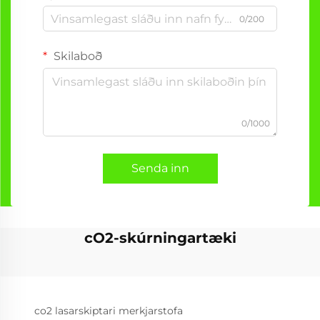
0/200
Skilaboð
0/1000
Senda inn
cO2-skúrningartæki
co2 lasarskiptari merkjarstofa