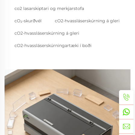
co2 lasarskiptari og merkjarstofa
cO₂-skurðvél
cO2-hvassláserskúrning á gleri
cO2-hvassláserskúrning á gleri
cO2-hvassláserskúrningartæki í boði