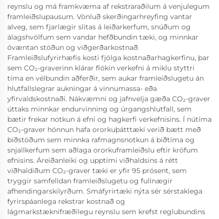
reynslu og má framkvæma af rekstraraðilum á venjulegum
framleiðslupausum. Vönluð skerðingarhreyfing vantar
alveg, sem fjarlægir slitas á leiðarkerfum, snúðum og
álagshvölfum sem vandar hefðbundin tæki, og minnkar
óvæntan stöðun og viðgerðarkostnað.
Framleiðslufyrirhæfis kosti fjölga kostnaðarhagkerfinu, þar
sem CO₂-graverinn klárar flókin verkefni á miklu styttri
tíma en vélbundin aðferðir, sem aukar framleiðslugetu án
hlutfallslegrar aukningar á vinnumassa- eða
yfirvaldskostnaði. Nákvæmni og jafnvelja gæða CO₂-graver
úttaks minnkar endurvinning og úrgangshlutfall, sem
bætir frekar notkun á efni og hagkerfi verkefnisins. Í nútíma
CO₂-graver hönnun hafa ororkuþátttæki verið bætt með
biðstöðum sem minnka rafmagnsnotkun á biðtíma og
snjallkerfum sem aðlaga ororkuframleiðslu eftir kröfum
efnisins. Áreiðanleiki og upptími viðhaldsins á rétt
viðhaldiðum CO₂-graver tæki er yfir 95 prósent, sem
tryggir samfelldan framleiðslugetu og fullnægir
afhendingarskilyrðum. Smáfyrirtæki nýta sér sérstaklega
fyrirspáanlega rekstrar kostnað og
lágmarkstæknifræðilegu reynslu sem krefst reglubundins