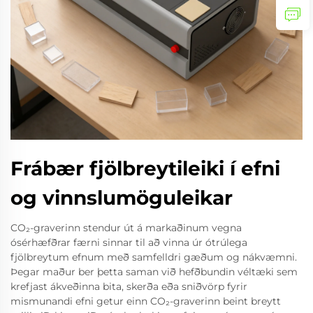
Frábær fjölbreytileiki í efni
og vinnslumöguleikar
CO₂-graverinn stendur út á markaðinum vegna
ósérhæfðrar færni sinnar til að vinna úr ótrúlega
fjölbreytum efnum með samfelldri gæðum og nákvæmni.
Þegar maður ber þetta saman við hefðbundin véltæki sem
krefjast ákveðinna bita, skerða eða sniðvörp fyrir
mismunandi efni getur einn CO₂-graverinn beint breytt