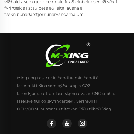
viðhalds, sem gerir þeim kleift að einbeita sér að vöxti
fyrirtækis í stað þess að leita lausna á
tæknibúnaðarstjórnunarvandamálum.
Mingxing Laser er leiðandi framleiðandi á
lasertæki í Kína sem býður upp á CO2-
laserskjórnara, frumlaserskjórnarvélar, CNC-sniðla,
lasersveiflur og skýringartæki. Sérsniðnar
OEM/ODM-lausrar eru tiltækar. Fáðu tilboð í dag!