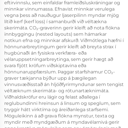
eftirvinnslu, sem einfaldar framleiðsluskráningar og
minnkar vinnumassa. Efnavist minnkar verulega
vegna þess að nauðugur ljaserpilinn myndar mjög
lítið kerf (kerf loss) í samanburði við véltækna
skerimáta. CO₂-graverinn gerir kleift að nota flókna
innbyggingu (nested layouts) sem hámarkar
notkun efna og minnkar afskurð. Viðmótlega hæfni í
hönnunarbreytingum gerir kleift að breyta strax í
hugbúnaði án fysiskra verkfæra- eða
vélaruppsetningarbreytinga, sem gerir hægt að
svara fljótt kröfum viðskiptavina eða
hönnunaruppfærslum. Þaggar starfshamur CO₂-
graver tækjanna býður upp á þægilegan
vinnusvæðisstað án hljóðfyrirmyndunar sem tengist
véltæknum skerimáta- og rótunartæknimáta.
Viðhaldskröfur eru lágir og felast aðallega í
reglubundinni hreinsun á linsum og speglum, sem
tryggir hátt virktíma og áreiðanlega starfsemi.
Möguleikinn á að grava flókna mynstur, texta og
myndir með myndgæðum á myndavélarnivá gerir