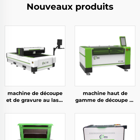
Nouveaux produits
machine de découpe
machine haut de
et de gravure au laser
gamme de découpe et
CO2 à lévitation
de gravure au laser
magnétique 1325,
CO2 1390 pour
haute vitesse
acrylique, bois et MDF