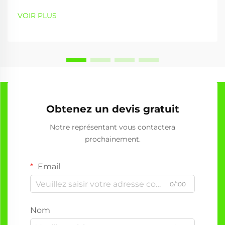
en offrant des capacités de traitement des matériaux
précises, efficaces et polyvalentes. Une machine à
VOIR PLUS
graver utilise des faisceaux laser focalisés pour créer
des motifs détaillés,...
Obtenez un devis gratuit
Notre représentant vous contactera
prochainement.
Email
0/100
Nom