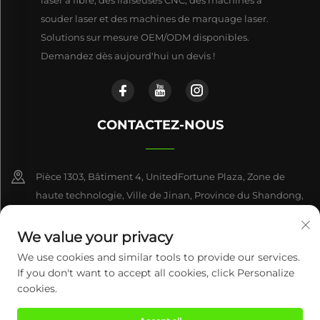
laser à fibre, des fraiseuses CNC, des machines à
souder laser et des machines de marquage laser.
Solutions sur mesure OEM/ODM disponibles.
Demandez dès aujourd'hui un devis !
CONTACTEZ-NOUS
Pièce 1303, Bâtiment 4, UnitedFortune Plaza, Zone de
haute technologie, Ville de Jinan, Province du Shandong,
Chine
We value your privacy
+86-17863846870
We use cookies and similar tools to provide our services.
If you don't want to accept all cookies, click Personalize
[email protected]
cookies.