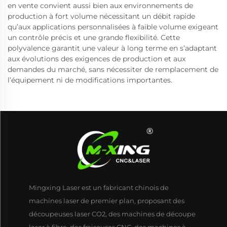
en vente convient aussi bien aux environnements de
production à fort volume nécessitant un débit rapide
qu’aux applications personnalisées à faible volume exigeant
un contrôle précis et une grande flexibilité. Cette
polyvalence garantit une valeur à long terme en s’adaptant
aux évolutions des exigences de production et aux
demandes du marché, sans nécessiter de remplacement de
l’équipement ni de modifications importantes.
Mingxing Laser est un fabricant chinois de
machines laser de premier plan, proposant des
découpeuses laser CO2, des machines de découpe