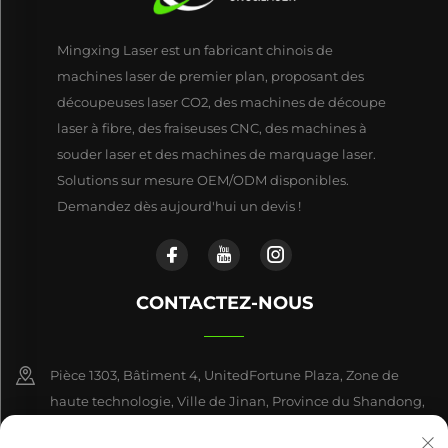
Mingxing Laser est un fabricant chinois de
machines laser de premier plan, proposant des
découpeuses laser CO2, des machines de découpe
laser à fibre, des fraiseuses CNC, des machines à
souder laser et des machines de marquage laser.
Solutions sur mesure OEM/ODM disponibles.
Demandez dès aujourd'hui un devis !
CONTACTEZ-NOUS
Pièce 1303, Bâtiment 4, UnitedFortune Plaza, Zone de
haute technologie, Ville de Jinan, Province du Shandong,
Chine