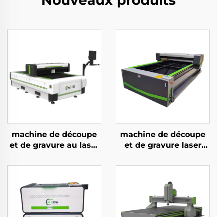
Nouveaux produits
machine de découpe
machine de découpe
et de gravure au laser
et de gravure laser
CO2 à lévitation
CO2 version blanche
magnétique 1325,
et verte pour
haute vitesse
acrylique, bois et MDF,
150 W, 300 W