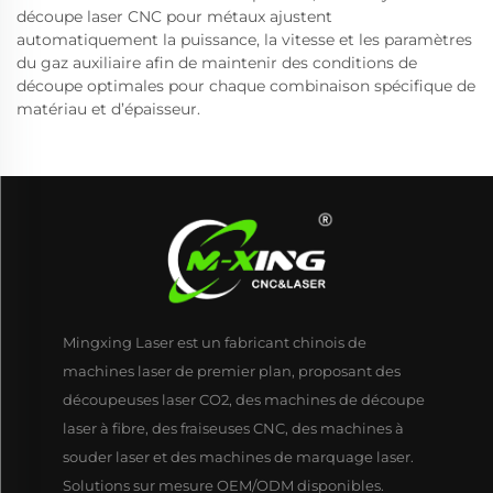
découpe laser CNC pour métaux ajustent
automatiquement la puissance, la vitesse et les paramètres
du gaz auxiliaire afin de maintenir des conditions de
découpe optimales pour chaque combinaison spécifique de
matériau et d’épaisseur.
Mingxing Laser est un fabricant chinois de
machines laser de premier plan, proposant des
découpeuses laser CO2, des machines de découpe
laser à fibre, des fraiseuses CNC, des machines à
souder laser et des machines de marquage laser.
Solutions sur mesure OEM/ODM disponibles.