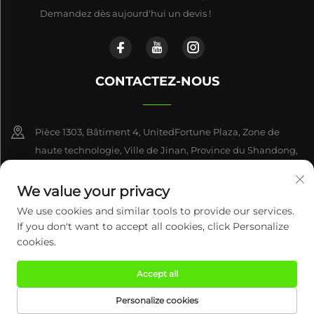
Demandez dès aujourd'hui un devis !
CONTACTEZ-NOUS
Pièce 1303, Bâtiment 4, UnitedFortune Plaza, Zone de
haute technologie, Ville de Jinan, Province du Shandong,
Chine
We value your privacy
+86-17863846870
We use cookies and similar tools to provide our services.
If you don't want to accept all cookies, click Personalize
[email protected]
cookies.
Accept all
Tous droits réservés © 2026 Century Mingxing (Jinan) Intelligent
Technology Co., Ltd.
Politique de confidentialité
Personalize cookies