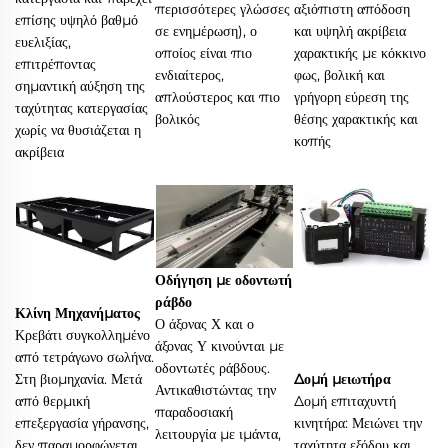
περισσότερες γλώσσες
αξιόπιστη απόδοση
επίσης υψηλό βαθμό
σε ενημέρωση), ο
και υψηλή ακρίβεια
ευελιξίας,
οποίος είναι πιο
χαρακτικής με κόκκινο
επιτρέποντας
ενδιαίτερος,
φως, βολική και
σημαντική αύξηση της
απλούστερος και πιο
γρήγορη εύρεση της
ταχύτητας κατεργασίας
βολικός
θέσης χαρακτικής και
χωρίς να θυσιάζεται η
κοπής
ακρίβεια
Οδήγηση με οδοντωτή
ράβδο
Κλίνη Μηχανήματος
Ο άξονας Χ και ο
Κρεβάτι συγκολλημένο
άξονας Υ κινούνται με
από τετράγωνο σωλήνα.
οδοντωτές ράβδους.
Στη βιομηχανία. Μετά
Δομή μειωτήρα
Αντικαθιστώντας την
από θερμική
Δομή επιταχυντή
παραδοσιακή
επεξεργασία γήρανσης,
κινητήρα: Μειώνει την
λειτουργία με ιμάντα,
δεν παραμορφώνεται
ταχύτητα εξόδου και