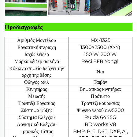
Προδιαγραφές
Αριθμός Μοντέλου
MX-1325
Εργαστική περιοχή
1300×2500 (X×Y)
Ισχύς λέιζερ
150 W, 200 W
Μάρκα λέιζερ σωλήνα
Reci EFR Yongli
Κόκκινο σημείο δείχνει την
Ναι
αρχή της θέσης
Οδηγός ράιλ
Ταϊβάν
Κινητήρας
Βηματικός κινητήρας
Μειωτής
Πρότυπο
Τραπέζι Εργασίας
Τραπέζι κουρασίας
Σύστημα ψύξης
Ψυγείο νερού cw5200
Σύστημα Ελέγχου
Ruida 6445G
Λογισμικό Ελέγχου
RD works V8
Γραφικός Τύπος
BMP, PLT, DST, DXF, AI,