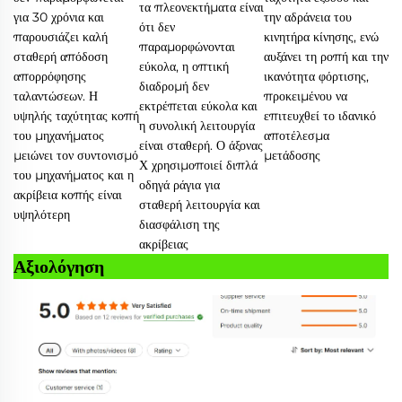
τα πλεονεκτήματα είναι
για 30 χρόνια και
την αδράνεια του
ότι δεν
παρουσιάζει καλή
κινητήρα κίνησης, ενώ
παραμορφώνονται
σταθερή απόδοση
αυξάνει τη ροπή και την
εύκολα, η οπτική
απορρόφησης
ικανότητα φόρτισης,
διαδρομή δεν
ταλαντώσεων. Η
προκειμένου να
εκτρέπεται εύκολα και
υψηλής ταχύτητας κοπή
επιτευχθεί το ιδανικό
η συνολική λειτουργία
του μηχανήματος
αποτέλεσμα
είναι σταθερή. Ο άξονας
μειώνει τον συντονισμό
μετάδοσης
Χ χρησιμοποιεί διπλά
του μηχανήματος και η
οδηγά ράγια για
ακρίβεια κοπής είναι
σταθερή λειτουργία και
υψηλότερη
διασφάλιση της
ακρίβειας
Αξιολόγηση