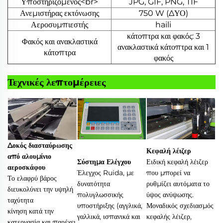
Υποστηριζόμενος<br>
JPG, GIF, PNG, TIF
Ανεμιστήρας εκτόνωσης
750 W (ΔΥΟ)
Αεροσυμπιεστής
haili
κάτοπτρα και φακός: 3
Φακός και ανακλαστικά
ανακλαστικά κάτοπτρα και 1
κάτοπτρα
φακός
Τεχνικές λεπτομέρειες
Δοκός διασταύρωσης
Κεφαλή λέιζερ
από αλουμίνιο
Σύστημα Ελέγχου
Ειδική κεφαλή λέιζερ
αεροσκάφου
Έλεγχος Ruida, με
που μπορεί να
Το ελαφρύ βάρος
δυνατότητα
ρυθμίζει αυτόματα το
διευκολύνει την υψηλή
πολυγλωσσικής
ύψος ανύψωσης.
ταχύτητα
υποστήριξης (αγγλικά,
Μοναδικός σχεδιασμός
κίνηση κατά την
γαλλικά, ισπανικά και
κεφαλής λέιζερ,
κατεργασία και παρέχει