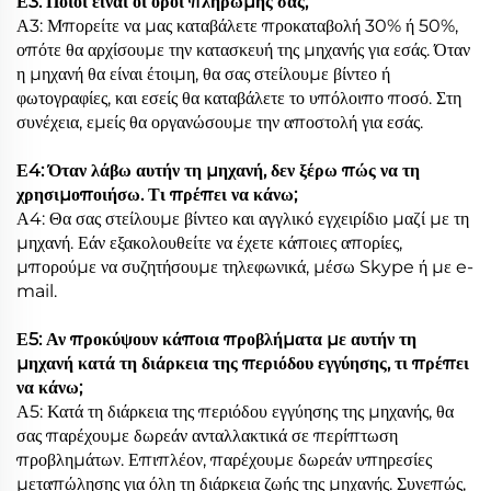
Ε3: Ποιοι είναι οι όροι πληρωμής σας;
Α3: Μπορείτε να μας καταβάλετε προκαταβολή 30% ή 50%,
οπότε θα αρχίσουμε την κατασκευή της μηχανής για εσάς. Όταν
η μηχανή θα είναι έτοιμη, θα σας στείλουμε βίντεο ή
φωτογραφίες, και εσείς θα καταβάλετε το υπόλοιπο ποσό. Στη
συνέχεια, εμείς θα οργανώσουμε την αποστολή για εσάς.
Ε4: Όταν λάβω αυτήν τη μηχανή, δεν ξέρω πώς να τη
χρησιμοποιήσω. Τι πρέπει να κάνω;
Α4: Θα σας στείλουμε βίντεο και αγγλικό εγχειρίδιο μαζί με τη
μηχανή. Εάν εξακολουθείτε να έχετε κάποιες απορίες,
μπορούμε να συζητήσουμε τηλεφωνικά, μέσω Skype ή με e-
mail.
Ε5: Αν προκύψουν κάποια προβλήματα με αυτήν τη
μηχανή κατά τη διάρκεια της περιόδου εγγύησης, τι πρέπει
να κάνω;
Α5: Κατά τη διάρκεια της περιόδου εγγύησης της μηχανής, θα
σας παρέχουμε δωρεάν ανταλλακτικά σε περίπτωση
προβλημάτων. Επιπλέον, παρέχουμε δωρεάν υπηρεσίες
μεταπώλησης για όλη τη διάρκεια ζωής της μηχανής. Συνεπώς,