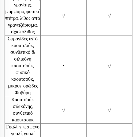
γρανίτης,
μάρμαρο, φυσική
√
√
πέτρα, λίθος από
γρανιτζάρισμα,
σχιστόλιθος
Σφραγίδες από
καουτσούκ,
συνθετικό &
σιλικόνη
καουτσούκ,
×
√
φυσικό
καουτσούκ,
μικροπορώδες
Φοβάρη
Καουτσούκ
σιλικόνης,
√
√
συνθετικό
καουτσούκ
Γυαλί, πιεσμένο
γυαλί, γυαλί