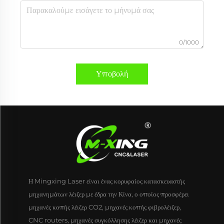
0/1000
Υποβολή
Η Mingxing Laser είναι ένας κορυφαίος κατασκευαστής
μηχανημάτων λέιζερ με έδρα την Κίνα, ο οποίος προσφέρει
μηχανές κοπής λέιζερ CO2, μηχανές κοπής φιβρολέιζερ,
CNC routers, μηχανές συγκόλλησης λέιζερ και μηχανές