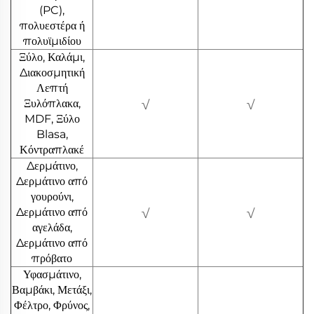
(PC),
πολυεστέρα ή
πολυϊμιδίου
Ξύλο, Καλάμι,
Διακοσμητική
Λεπτή
Ξυλόπλακα,
√
√
MDF, Ξύλο
Blasa,
Κόντραπλακέ
Δερμάτινο,
Δερμάτινο από
γουρούνι,
Δερμάτινο από
√
√
αγελάδα,
Δερμάτινο από
πρόβατο
Υφασμάτινο,
Βαμβάκι, Μετάξι,
Φέλτρο, Φρύνος,