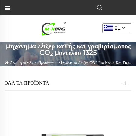
EL
μηχάνημα λέιζερ κοπής και γραβιρίσματος
CO₂ μοντέλου 1325
Αρχική σελίδα
>
Προϊόντα
>
Μηχάνημα Λέιζερ CO2 Για Κοπή Και Γκραβούρα
ΟΛΑ ΤΑ ΠΡΟΪΟΝΤΑ