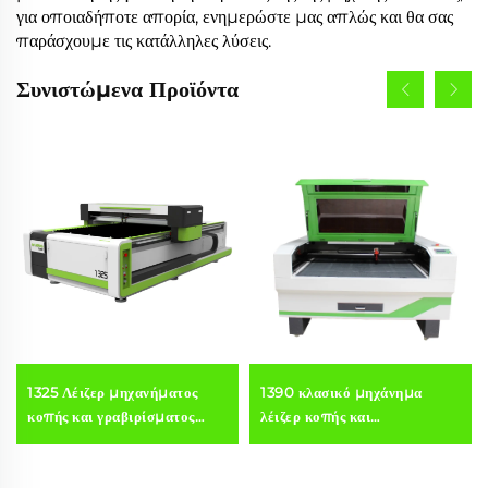
για οποιαδήποτε απορία, ενημερώστε μας απλώς και θα σας
παράσχουμε τις κατάλληλες λύσεις.
Συνιστώμενα Προϊόντα
1325 Λέιζερ μηχανήματος
1390 κλασικό μηχάνημα
κοπής και γραβιρίσματος
λέιζερ κοπής και
CO₂, λευκή και πράσινη
γραβιρίσματος CO₂ για
έκδοση, για ακρυλικό, ξύλο
ακρυλικό, ξύλο και MDF