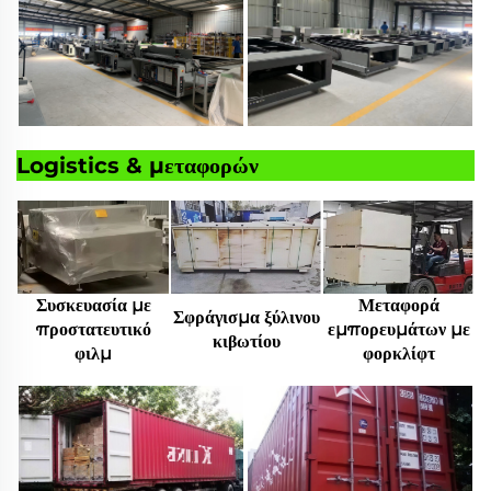
Logistics & μεταφορών
Συσκευασία με
Μεταφορά
Σφράγισμα ξύλινου
προστατευτικό
εμπορευμάτων με
κιβωτίου
φιλμ
φορκλίφτ