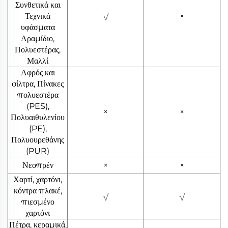
Συνθετικά και
Τεχνικά
√
×
υφάσματα
Αραμίδιο,
Πολυεστέρας,
Μαλλί
Αφρός και
φίλτρα, Πίνακες
πολυεστέρα
(PES),
×
×
Πολυαιθυλενίου
(PE),
Πολυουρεθάνης
(PUR)
Νεοπρέν
×
×
Χαρτί, χαρτόνι,
κόντρα πλακέ,
√
√
πιεσμένο
χαρτόνι
Πέτρα, κεραμικά,