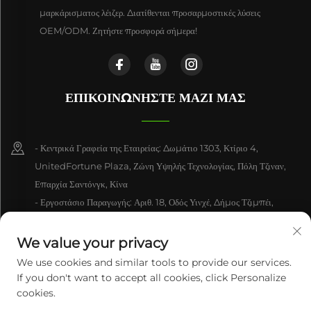
μαρκάρισματος λέιζερ. Διατίθενται προσαρμοστικές λύσεις
OEM/ODM. Ζητήστε προσφορά σήμερα!
ΕΠΙΚΟΙΝΩΝΗΣΤΕ ΜΑΖΙ ΜΑΣ
- Κεντρικά Γραφεία της Εταιρείας: Δωμάτιο 1303, Κτίριο 4,
UnitedFortune Plaza, Ζώνη Υψηλής Τεχνολογίας, Πόλη Τζιναν,
Επαρχία Σαντόνγκ, Κίνα
- Εργοστάσιο Παραγωγής: Αριθ. 18, Οδός Υινχέ, Δήμος Τζιμπέι,
Διαμερισμα Τζιγιάνγκ, Πόλη Τζιναν, Επαρχία Σαντόνγκ, Κίνα
We value your privacy
+86-15550470662
We use cookies and similar tools to provide our services.
If you don't want to accept all cookies, click Personalize
[email protected]
cookies.